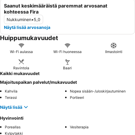
Saanut keskimääräistä paremmat arvosanat
kohteessa Fira
Nukkuminen
•
5,0
Näytä lisää arvosanoja
Huippumukavuudet
Wi-Fi aulassa
Wi-Fi huoneessa
Ilmastointi
Ravintola
Baari
Kaikki mukavuudet
Majoituspaikan palvelut/mukavuudet
Kahvila
Nopea sisään-/uloskirjautuminen
Terassi
Portieeri
Näytä lisää
Hyvinvointi
Poreallas
Vesiterapia
Kylpytakki