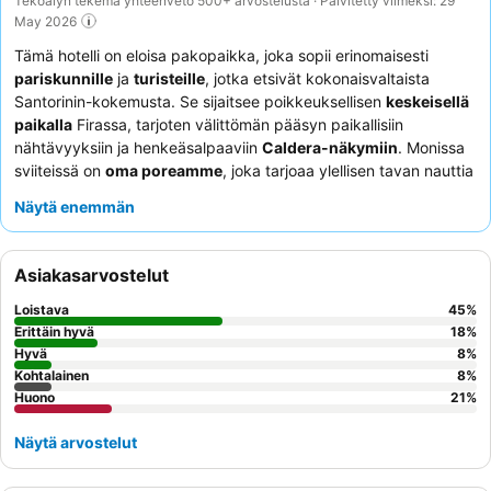
Tekoälyn tekemä yhteenveto 500+ arvostelusta · Päivitetty viimeksi: 29
May 2026
Tämä hotelli on eloisa pakopaikka, joka sopii erinomaisesti
pariskunnille
ja
turisteille
, jotka etsivät kokonaisvaltaista
Santorinin-kokemusta. Se sijaitsee poikkeuksellisen
keskeisellä
paikalla
Firassa, tarjoten välittömän pääsyn paikallisiin
nähtävyyksiin ja henkeäsalpaaviin
Caldera-näkymiin
. Monissa
sviiteissä on
oma poreamme
, joka tarjoaa ylellisen tavan nauttia
maisemista. Asiakkaat kehuvat jatkuvasti
ystävällistä ja
Näytä enemmän
huomaavaista henkilökuntaa
sekä
herkullista aamiaista
, joka
tarjoillaan upeiden näkymien kera. Jos kaipaat rauhallisempaa
kokemusta, harkitse huoneen varaamista ylemmästä
Asiakasarvostelut
kerroksesta yksityisyyden ja näkymien maksimoimiseksi.
Loistava
45
%
Erittäin hyvä
18
%
Hyvä
8
%
Kohtalainen
8
%
Huono
21
%
Näytä arvostelut