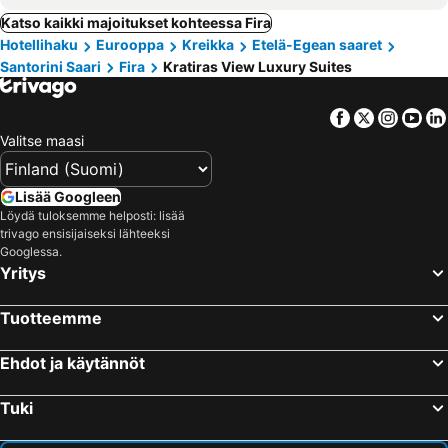
Katso kaikki majoitukset kohteessa Fira
Hotellihaku
Eurooppa
Kreikka
Etelä-Egean saaret
Santorini Saari
Fira
Kratiras View Luxury Suites
Facebook
Twitter
Insta
Yo
Valitse maasi
Lisää Googleen
Löydä tuloksemme helposti: lisää
trivago ensisijaiseksi lähteeksi
Googlessa.
Yritys
Tuotteemme
Ehdot ja käytännöt
Tuki