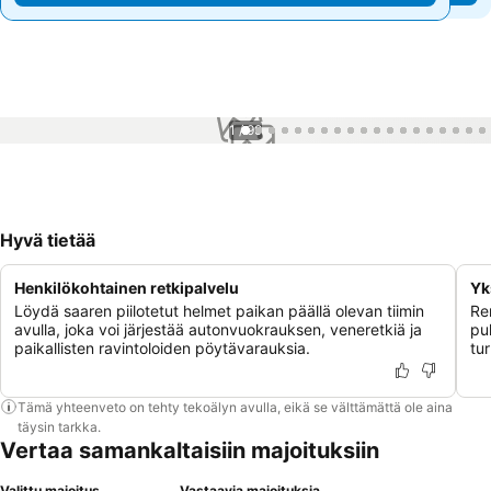
1 / 99
Hyvä tietää
Henkilökohtainen retkipalvelu
Yk
Löydä saaren piilotetut helmet paikan päällä olevan tiimin
Re
avulla, joka voi järjestää autonvuokrauksen, veneretkiä ja
pu
paikallisten ravintoloiden pöytävarauksia.
tu
Tämä yhteenveto on tehty tekoälyn avulla, eikä se välttämättä ole aina
täysin tarkka.
Vertaa samankaltaisiin majoituksiin
Valittu majoitus
Vastaavia majoituksia