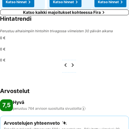
Katso hinnat
Katso hinnat
Katso hinnat
Katso kaikki majoitukset kohteessa Fira
Hintatrendi
Perustuu alhaisimpiin hintoihin trivagossa viimeisten 30 päivän aikana
0 €
0 €
0 €
Arvostelut
Hyvä
7,5
perustuu 764 arvioon suosituilla
sivustoilla
Arvostelujen yhteenveto