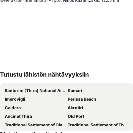
Heraklion International Airport Nikos Kazantzakis
:
122.5
km
Tutustu lähistön nähtävyyksiin
Laajenna kartta
Santorini (Thira) National Airport
Kamari
Imerovigli
Perissa Beach
Caldera
Akrotiri
Ancinet Thira
Old Port
Traditional Settlement of Oia
Traditional Settlement of Thira