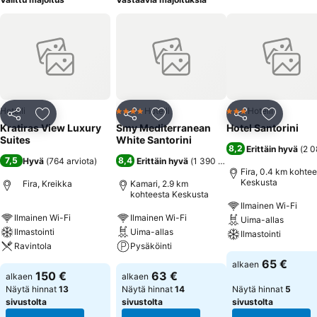
Hotelli
Hotelli
Hotelli
4 Tähtiluokitus
3 Tähtiluokitus
Jaa
Lisää suosikkeihin
Jaa
Lisää suosikkeihin
Jaa
Lisää suo
Kratiras View Luxury
Smy Mediterranean
Hotel Santorini
Suites
White Santorini
8,2
Erittäin hyvä
(
2 0
7,5
8,4
Hyvä
(
764 arviota
)
Erittäin hyvä
(
1 390 arviota
)
Fira, 0.4 km kohtee
Keskusta
Fira, Kreikka
Kamari, 2.9 km
kohteesta Keskusta
Ilmainen Wi-Fi
Ilmainen Wi-Fi
Ilmainen Wi-Fi
Uima-allas
Ilmastointi
Uima-allas
Ilmastointi
Ravintola
Pysäköinti
65 €
alkaen
150 €
63 €
alkaen
alkaen
Näytä hinnat
13
Näytä hinnat
14
Näytä hinnat
5
sivustolta
sivustolta
sivustolta