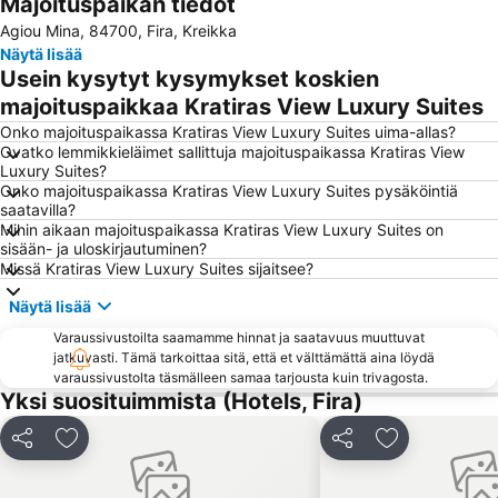
Majoituspaikan tiedot
KTEL Santorinis
Exo Gonia
Agiou Mina, 84700, Fira, Kreikka
Monolithos Beach
Kokkini Paralia - Red Beach
Näytä lisää
Traditional Settlement of Anafi
Mylopotas Beach
Usein kysytyt kysymykset koskien
Maltas
majoituspaikkaa Kratiras View Luxury Suites
Onko majoituspaikassa Kratiras View Luxury Suites uima-allas?
Ovatko lemmikkieläimet sallittuja majoituspaikassa Kratiras View
Luxury Suites?
Onko majoituspaikassa Kratiras View Luxury Suites pysäköintiä
saatavilla?
Mihin aikaan majoituspaikassa Kratiras View Luxury Suites on
sisään- ja uloskirjautuminen?
Missä Kratiras View Luxury Suites sijaitsee?
Näytä lisää
Varaussivustoilta saamamme hinnat ja saatavuus muuttuvat
jatkuvasti. Tämä tarkoittaa sitä, että et välttämättä aina löydä
varaussivustolta täsmälleen samaa tarjousta kuin trivagosta.
Yksi suosituimmista (Hotels, Fira)
Jaa
Lisää suosikkeihin
Jaa
Lisää suosikk