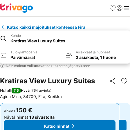
Suosikit
Kirjaud
Val
Katso kaikki majoitukset kohteessa Fira
Kohde
Kratiras View Luxury Suites
Tulo-/lähtöpäivä
Asiakkaat ja huoneet
Päivämäärät
2 asiakasta, 1 huone
Näin maksut vaikuttavat hakutulosten järjestykseen
Kratiras View Luxury Suites
Jaa
Li
Hotelli
7,5
Hyvä
(
764 arviota
)
Agiou Mina, 84700, Fira, Kreikka
150 €
150 €
alkaen
alkaen
Näytä hinnat
13 sivustolta
Näytä hinnat
13 sivustolta
Katso hinnat
Katso hinnat