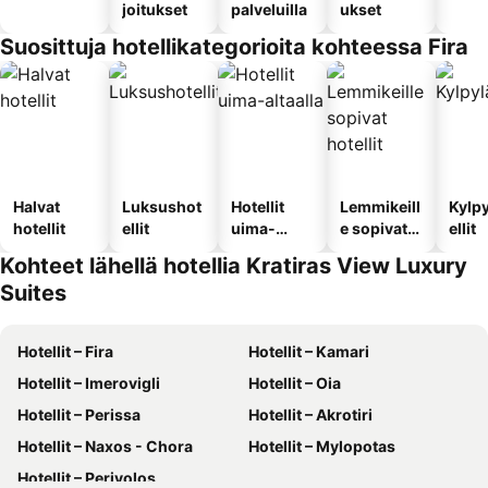
joitukset
palveluilla
ukset
Suosittuja hotellikategorioita kohteessa Fira
Halvat
Luksushot
Hotellit
Lemmikeill
Kylp
hotellit
ellit
uima-
e sopivat
ellit
altaalla
hotellit
Kohteet lähellä hotellia Kratiras View Luxury
Suites
Hotellit – Fira
Hotellit – Kamari
Hotellit – Imerovigli
Hotellit – Oia
Hotellit – Perissa
Hotellit – Akrotiri
Hotellit – Naxos - Chora
Hotellit – Mylopotas
Hotellit – Perivolos