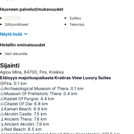
Huoneen palvelut/mukavuudet
Suihku
Silitysvälineet
Televisio
Näytä lisää
Hotellin ominaisuudet
Vain aikuisille
Sijainti
Agiou Mina, 84700, Fira, Kreikka
Etäisyys majoituspaikasta Kratiras View Luxury Suites
Fira
:
0.1
km
Archaeological Museum of Thera
:
0.1
km
Museum Of Prehistoric Thera
:
0.4
km
Kasteli Of Pyrgos
:
4.4
km
Citadel Of Oia
:
6.8
km
Kamari Beach
:
6.9
km
Akrotiri Castle
:
7.5
km
Ancient Thera
:
7.6
km
Ancient Akrotiri
:
7.9
km
Red Beach
:
8.5
km