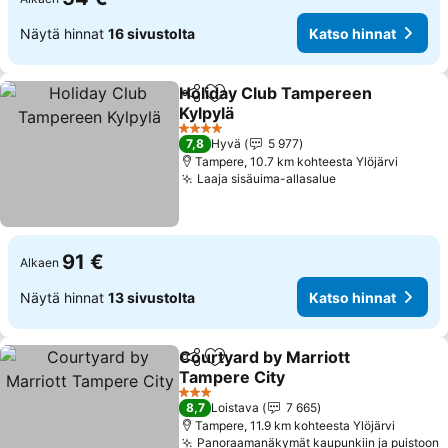
Näytä hinnat
16 sivustolta
Katso hinnat
Holiday Club Tampereen
Jaa
Lisää suosikkeihin
Kylpylä
Katso hinnat
4 Tähtiluokitus
7,8
Hyvä
5 977
Tampere, 10.7 km kohteesta Ylöjärvi
Laaja sisäuima-allasalue
Katso hinnat
91 €
Alkaen
Näytä hinnat
13 sivustolta
Katso hinnat
Courtyard by Marriott
Jaa
Lisää suosikkeihin
Tampere City
Katso hinnat
3 Tähtiluokitus
8,7
Loistava
7 665
Tampere, 11.9 km kohteesta Ylöjärvi
Panoraamanäkymät kaupunkiin ja puistoon
K