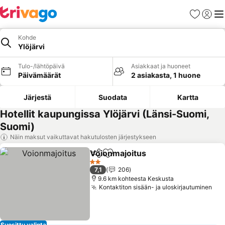
Suosikit
Kirjaud
Val
Kohde
Ylöjärvi
Tulo-/lähtöpäivä
Asiakkaat ja huoneet
Päivämäärät
2 asiakasta, 1 huone
Järjestä
Suodata
Kartta
Hotellit kaupungissa Ylöjärvi (Länsi-Suomi,
Suomi)
Näin maksut vaikuttavat hakutulosten järjestykseen
Voionmajoitus
Jaa
Lisää suosikkeihin
Katso hinna
2 Tähtiluokitus
7,1
206
9.6 km kohteesta Keskusta
Kontaktiton sisään- ja uloskirjautuminen
Kat
Suosittu valinta