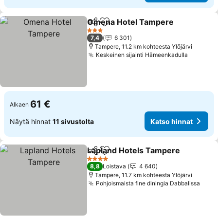
Omena Hotel Tampere
Jaa
Lisää suosikkeihin
Kat
3 Tähtiluokitus
7,4
6 301
Tampere, 11.2 km kohteesta Ylöjärvi
Keskeinen sijainti Hämeenkadulla
Katso hi
61 €
Alkaen
Näytä hinnat
11 sivustolta
Katso hinnat
Lapland Hotels Tampere
Jaa
Lisää suosikkeihin
K
4 Tähtiluokitus
8,8
Loistava
4 640
Tampere, 11.7 km kohteesta Ylöjärvi
Pohjoismaista fine diningia Dabbalissa
Kats