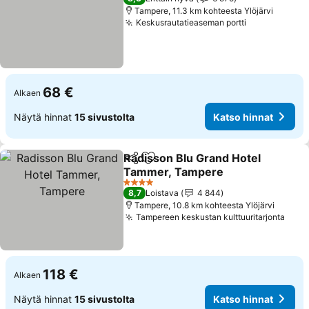
Tampere, 11.3 km kohteesta Ylöjärvi
Keskusrautatieaseman portti
Katso hinna
68 €
Alkaen
Näytä hinnat
15 sivustolta
Katso hinnat
Radisson Blu Grand Hotel
Jaa
Lisää suosikkeihin
Tammer, Tampere
Katso hinnat
4 Tähtiluokitus
8,7
Loistava
4 844
Tampere, 10.8 km kohteesta Ylöjärvi
Tampereen keskustan kulttuuritarjonta
Kats
118 €
Alkaen
Näytä hinnat
15 sivustolta
Katso hinnat