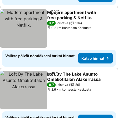
Modern apartment with
Jaa
Lisää suosikkeihin
free parking & Netflix.
Katso hinnat
9,2
Loistava
194
0.2 km kohteesta Keskusta
Valitse päivät nähdäksesi tarkat hinnat
Katso hinnat
Loft By The Lake Asunto
Jaa
Lisää suosikkeihin
Omakotitalon Alakerrassa
Katso hinnat
9,7
Loistava
89
2.6 km kohteesta Keskusta
Valitse päivät nähdäksesi tarkat hinnat