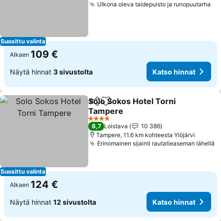
Ulkona oleva taidepuisto ja runopuutarha
Ka
Suosittu valinta
109 €
Alkaen
Näytä hinnat
3 sivustolta
Katso hinnat
Solo Sokos Hotel Torni
Jaa
Lisää suosikkeihin
Tampere
Katso hinnat
4 Tähtiluokitus
8,7
Loistava
10 386
Tampere, 11.6 km kohteesta Ylöjärvi
Erinomainen sijainti rautatieaseman lähellä
K
Suosittu valinta
124 €
Alkaen
Näytä hinnat
12 sivustolta
Katso hinnat