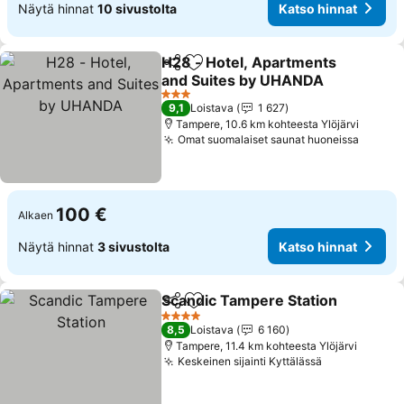
Näytä hinnat
10 sivustolta
Katso hinnat
H28 - Hotel, Apartments
Jaa
Lisää suosikkeihin
and Suites by UHANDA
Katso hinnat
3 Tähtiluokitus
9,1
Loistava
1 627
Tampere, 10.6 km kohteesta Ylöjärvi
Omat suomalaiset saunat huoneissa
Katso 
100 €
Alkaen
Näytä hinnat
3 sivustolta
Katso hinnat
Scandic Tampere Station
Jaa
Lisää suosikkeihin
K
4 Tähtiluokitus
8,5
Loistava
6 160
Tampere, 11.4 km kohteesta Ylöjärvi
Keskeinen sijainti Kyttälässä
Katso hinna