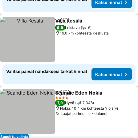
Katso hinnat
Villa Kesälä
Jaa
Lisää suosikkeihin
Katso hinnat
9,9
Loistava
6
19.0 km kohteesta Keskusta
Valitse päivät nähdäksesi tarkat hinnat
Katso hinnat
Scandic Eden Nokia
Jaa
Lisää suosikkeihin
Katso 
4 Tähtiluokitus
7,9
Hyvä
7 348
Nokia, 10.4 km kohteesta Ylöjärvi
Laajat perheen leikkialueet
Katso hinnat
Suosittu valinta