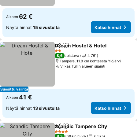
62 €
Alkaen
Näytä hinnat
15 sivustolta
Katso hinnat
Dream Hostel & Hotel
Jaa
Lisää suosikkeihin
Kats
2 Tähtiluokitus
8,6
Loistava
4 761
Tampere, 11.8 km kohteesta Ylöjärvi
Vilkas Tullin alueen sijainti
Katso hinnat
Suosittu valinta
41 €
Alkaen
Näytä hinnat
13 sivustolta
Katso hinnat
Scandic Tampere City
Jaa
Lisää suosikkeihin
Kats
4 Tähtiluokitus
8,3
Erittäin hyvä
6 575