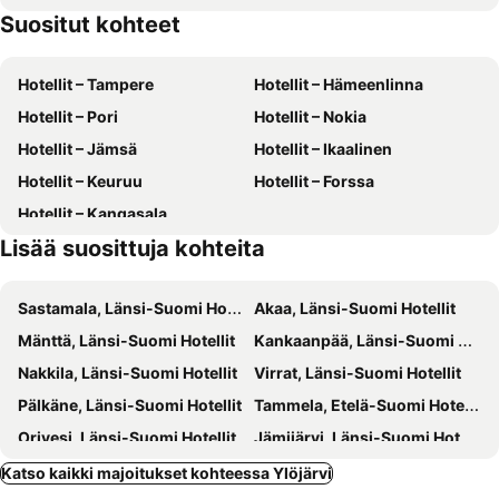
Suositut kohteet
Tampere–Pirkkala Airport
Tampereen työväen teatteri
Kesähotelli Aurora
Varala Sports & Nature Hotel
Hervannan hiihtokeskus
Tampereen teatteri
Lillan Hotel & Kök
Hotel Homeland
Hotellit – Tampere
Hotellit – Hämeenlinna
Tampereen taidemessut
Alihankinta
Hotelli Vaakko
Oma Hotelli
Hotellit – Pori
Hotellit – Nokia
Tampereen yliopisto
Kotimaan Matkailumessut
Hotel Urkin Piilopirtti
Kokoushotelli Murikanranta
Hotellit – Jämsä
Hotellit – Ikaalinen
Rauhaniemi
Kädentaidot
Kotimaailma Tampere
Theater and Beach Apartment
Hotellit – Keuruu
Hotellit – Forssa
Mustavuoren laskettelukeskus
Vakoilumuseo
Finn
Hotellit – Kangasala
Tampereen tuomiokirkko
Tampereen kirjamessut
Lisää suosittuja kohteita
GARDEN AND HOBBY
Tampereen ortodoksinen kirkko
Tampere Bus Station
Tullikamari
Sastamala, Länsi-Suomi Hotellit
Akaa, Länsi-Suomi Hotellit
Mänttä, Länsi-Suomi Hotellit
Kankaanpää, Länsi-Suomi Hotellit
Nakkila, Länsi-Suomi Hotellit
Virrat, Länsi-Suomi Hotellit
Pälkäne, Länsi-Suomi Hotellit
Tammela, Etelä-Suomi Hotellit
Orivesi, Länsi-Suomi Hotellit
Jämijärvi, Länsi-Suomi Hotellit
Kokemäki, Länsi-Suomi Hotellit
Harjavalta, Länsi-Suomi Hotellit
Katso kaikki majoitukset kohteessa Ylöjärvi