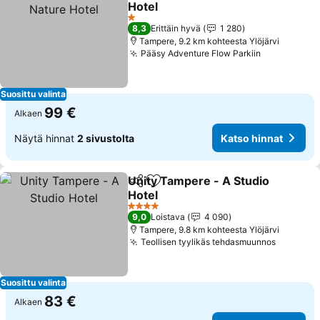
Hotel
Katso hinnat
1 Tähtiluokitus
8,3
Erittäin hyvä
1 280
Tampere, 9.2 km kohteesta Ylöjärvi
Pääsy Adventure Flow Parkiin
Katso hinn
Suosittu valinta
99 €
Alkaen
Näytä hinnat
2 sivustolta
Katso hinnat
Unity Tampere - A Studio
Jaa
Lisää suosikkeihin
Hotel
Katso hinnat
4 Tähtiluokitus
9,0
Loistava
4 090
Tampere, 9.8 km kohteesta Ylöjärvi
Teollisen tyylikäs tehdasmuunnos
Katso hi
Suosittu valinta
83 €
Alkaen