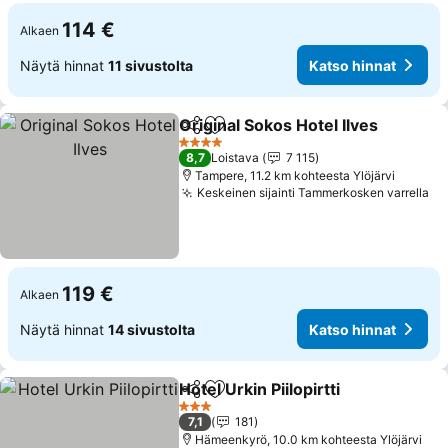
114 €
Alkaen
Näytä hinnat
11 sivustolta
Katso hinnat
Original Sokos Hotel Ilves
Jaa
Lisää suosikkeihin
4 Tähtiluokitus
8,7
Loistava
7 115
Tampere, 11.2 km kohteesta Ylöjärvi
Keskeinen sijainti Tammerkosken varrella
Ka
119 €
Alkaen
Näytä hinnat
14 sivustolta
Katso hinnat
Hotel Urkin Piilopirtti
Jaa
Lisää suosikkeihin
Katso
3 Tähtiluokitus
7,1
181
Hämeenkyrö, 10.0 km kohteesta Ylöjärvi