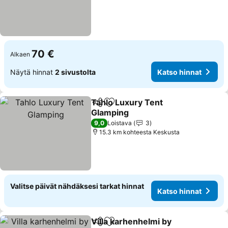
70 €
Alkaen
Näytä hinnat
2 sivustolta
Katso hinnat
Tahlo Luxury Tent
Jaa
Lisää suosikkeihin
Glamping
Katso hinnat
9,0
Loistava
3
15.3 km kohteesta Keskusta
Valitse päivät nähdäksesi tarkat hinnat
Katso hinnat
Villa karhenhelmi by
Jaa
Lisää suosikkeihin