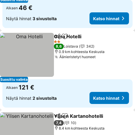
46 €
Alkaen
Näytä hinnat
3 sivustolta
Katso hinnat
Oma Hotelli
Jaa
Lisää suosikkeihin
Katso hinnat
2 Tähtiluokitus
8,6
Loistava
342
0.9 km kohteesta Keskusta
Äänieristetyt huoneet
Katso hinnat
Suosittu valinta
121 €
Alkaen
Näytä hinnat
2 sivustolta
Katso hinnat
Ylisen Kartanohotelli
Jaa
Lisää suosikkeihin
Katso
7,4
10
8.4 km kohteesta Keskusta