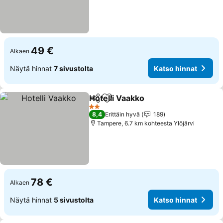
49 €
Alkaen
Näytä hinnat
7 sivustolta
Katso hinnat
Hotelli Vaakko
Jaa
Lisää suosikkeihin
Katso hinnat
2 Tähtiluokitus
8,4
Erittäin hyvä
189
Tampere, 6.7 km kohteesta Ylöjärvi
78 €
Alkaen
Näytä hinnat
5 sivustolta
Katso hinnat