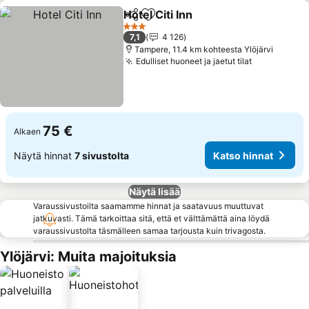
Hotel Citi Inn
Jaa
Lisää suosikkeihin
Katso hinnat
3 Tähtiluokitus
7,1
4 126
Tampere, 11.4 km kohteesta Ylöjärvi
Edulliset huoneet ja jaetut tilat
Katso hinn
75 €
Alkaen
Näytä hinnat
7 sivustolta
Katso hinnat
Näytä lisää
Varaussivustoilta saamamme hinnat ja saatavuus muuttuvat
jatkuvasti. Tämä tarkoittaa sitä, että et välttämättä aina löydä
varaussivustolta täsmälleen samaa tarjousta kuin trivagosta.
Ylöjärvi: Muita majoituksia