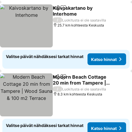
Kaivoskartano by
Jaa
Lisää suosikkeihin
Interhome
Katso hinnat
/
Luokitusta ei ole saatavilla
25.7 km kohteesta Keskusta
Valitse päivät nähdäksesi tarkat hinnat
Katso hinnat
Modern Beach Cottage
Jaa
Lisää suosikkeihin
20 min from Tampere |
Wood Sauna & 100 m2
Katso hinnat
/
Luokitusta ei ole saatavilla
Terrace
8.3 km kohteesta Keskusta
Valitse päivät nähdäksesi tarkat hinnat
Katso hinnat