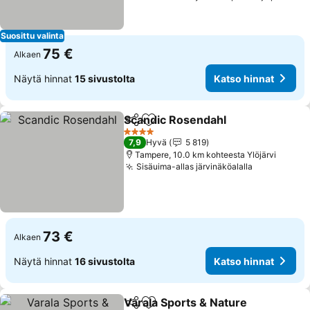
Suosittu valinta
75 €
Alkaen
Näytä hinnat
15 sivustolta
Katso hinnat
Scandic Rosendahl
Jaa
Lisää suosikkeihin
Katso h
4 Tähtiluokitus
7,9
Hyvä
5 819
Tampere, 10.0 km kohteesta Ylöjärvi
Sisäuima-allas järvinäköalalla
Katso hinn
73 €
Alkaen
Näytä hinnat
16 sivustolta
Katso hinnat
Varala Sports & Nature
Jaa
Lisää suosikkeihin