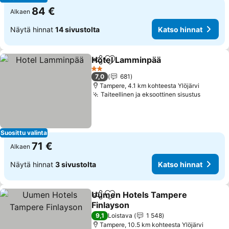
84 €
Alkaen
Näytä hinnat
14 sivustolta
Katso hinnat
Hotel Lamminpää
Jaa
Lisää suosikkeihin
Katso hi
2 Tähtiluokitus
7,0
681
Tampere, 4.1 km kohteesta Ylöjärvi
Taiteellinen ja eksoottinen sisustus
Katso h
Suosittu valinta
71 €
Alkaen
Näytä hinnat
3 sivustolta
Katso hinnat
Uumen Hotels Tampere
Jaa
Lisää suosikkeihin
Finlayson
Katso hinnat
9,1
Loistava
1 548
Tampere, 10.5 km kohteesta Ylöjärvi