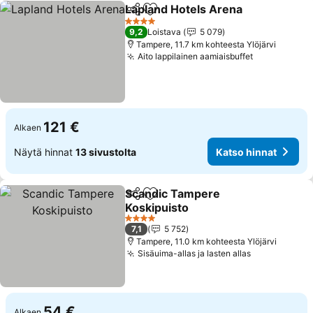
Lapland Hotels Arena
Jaa
Lisää suosikkeihin
Kats
4 Tähtiluokitus
9,2
Loistava
5 079
Tampere, 11.7 km kohteesta Ylöjärvi
Aito lappilainen aamiaisbuffet
Katso hinna
121 €
Alkaen
Näytä hinnat
13 sivustolta
Katso hinnat
Scandic Tampere
Jaa
Lisää suosikkeihin
Koskipuisto
Katso hinnat
4 Tähtiluokitus
7,1
5 752
Tampere, 11.0 km kohteesta Ylöjärvi
Sisäuima-allas ja lasten allas
Katso hinna
54 €
Alkaen