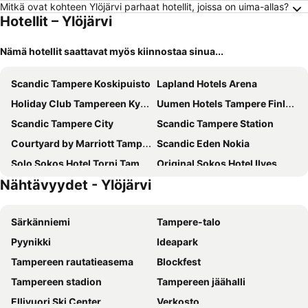
Mitkä ovat kohteen Ylöjärvi parhaat hotellit, joissa on uima-allas?
Hotellit – Ylöjärvi
Nämä hotellit saattavat myös kiinnostaa sinua...
Scandic Tampere Koskipuisto
Lapland Hotels Arena
Holiday Club Tampereen Kylpylä
Uumen Hotels Tampere Finlayson
Scandic Tampere City
Scandic Tampere Station
Courtyard by Marriott Tampere City
Scandic Eden Nokia
Solo Sokos Hotel Torni Tampere
Original Sokos Hotel Ilves
Nähtävyydet - Ylöjärvi
Scandic Rosendahl
Omena Hotel Tampere
Lapland Hotels Tampere
Radisson Blu Grand Hotel Tammer, Tampere
Särkänniemi
Tampere-talo
Hotel Citi Inn
Norlandia Tampere Hotel
Pyynikki
Ideapark
H28 - Hotel, Apartments and Suites by UHANDA
Hotel Kauppi
Tampereen rautatieasema
Blockfest
Mango Hotel
Hotel Hermica
Tampereen stadion
Tampereen jäähalli
Original Sokos Hotel Villa
Hotelli Ville
Ellivuori Ski Center
Verkosto
Hotel Lamminpää
Hotelli Iisoppi