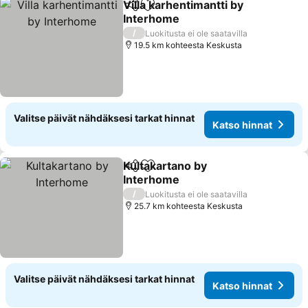
Villa karhentimantti by
Jaa
Lisää suosikkeihin
Interhome
Katso hinnat
/
Luokitusta ei ole saatavilla
19.5 km kohteesta Keskusta
Valitse päivät nähdäksesi tarkat hinnat
Katso hinnat
Kultakartano by
Jaa
Lisää suosikkeihin
Interhome
Katso hinnat
/
Luokitusta ei ole saatavilla
25.7 km kohteesta Keskusta
Valitse päivät nähdäksesi tarkat hinnat
Katso hinnat