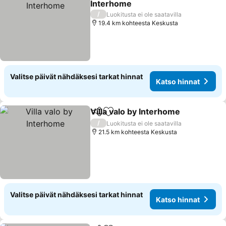
Interhome
Katso hinnat
/
Luokitusta ei ole saatavilla
19.4 km kohteesta Keskusta
Valitse päivät nähdäksesi tarkat hinnat
Katso hinnat
Villa valo by Interhome
Jaa
Lisää suosikkeihin
Kat
/
Luokitusta ei ole saatavilla
21.5 km kohteesta Keskusta
Valitse päivät nähdäksesi tarkat hinnat
Katso hinnat