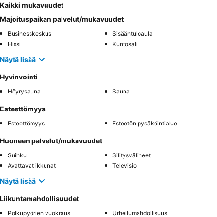
Kaikki mukavuudet
Majoituspaikan palvelut/mukavuudet
Businesskeskus
Sisääntuloaula
Hissi
Kuntosali
Näytä lisää
Hyvinvointi
Höyrysauna
Sauna
Esteettömyys
Esteettömyys
Esteetön pysäköintialue
Huoneen palvelut/mukavuudet
Suihku
Silitysvälineet
Avattavat ikkunat
Televisio
Näytä lisää
Liikuntamahdollisuudet
Polkupyörien vuokraus
Urheilumahdollisuus