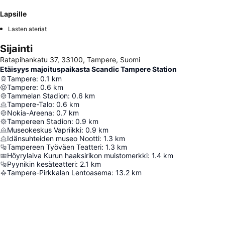
Lapsille
Lasten ateriat
Sijainti
Ratapihankatu 37, 33100, Tampere, Suomi
Etäisyys majoituspaikasta Scandic Tampere Station
Tampere
:
0.1
km
Tampere
:
0.6
km
Tammelan Stadion
:
0.6
km
Tampere-Talo
:
0.6
km
Nokia-Areena
:
0.7
km
Tampereen Stadion
:
0.9
km
Museokeskus Vapriikki
:
0.9
km
Idänsuhteiden museo Nootti
:
1.3
km
Tampereen Työväen Teatteri
:
1.3
km
Höyrylaiva Kurun haaksirikon muistomerkki
:
1.4
km
Pyynikin kesäteatteri
:
2.1
km
Tampere-Pirkkalan Lentoasema
:
13.2
km