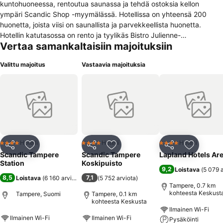
kuntohuoneessa, rentoutua saunassa ja tehdä ostoksia kellon
ympäri Scandic Shop -myymälässä. Hotellissa on yhteensä 200
huonetta, joista viisi on saunallista ja parvekkeellista huonetta.
Hotellin katutasossa on rento ja tyylikäs Bistro Julienne-
Vertaa samankaltaisiin majoituksiin
ravintola,aulabaari, viihtyisä kesäterassi sekä viisi kokoustilaa.
Hotellissa on myös oma 53 autopaikan parkkihalli sekä langaton
Valittu majoitus
Vastaavia majoituksia
internetyhteys kaikissa hotellin tiloissa.\nTutustu Scandicin muihin
hotelleihin Tampereella
Hotelli
Hotelli
Hotelli
4 Tähtiluokitus
4 Tähtiluokitus
4 Tähtiluokitus
Jaa
Lisää suosikkeihin
Jaa
Lisää suosikkeihin
Jaa
Lisää suo
Scandic Tampere
Scandic Tampere
Lapland Hotels Ar
Station
Koskipuisto
9,2
Loistava
(
5 079 
8,5
7,1
Loistava
(
6 160 arviota
)
(
5 752 arviota
)
Tampere, 0.7 km
kohteesta Keskust
Tampere, Suomi
Tampere, 0.1 km
kohteesta Keskusta
Ilmainen Wi-Fi
Ilmainen Wi-Fi
Ilmainen Wi-Fi
Pysäköinti