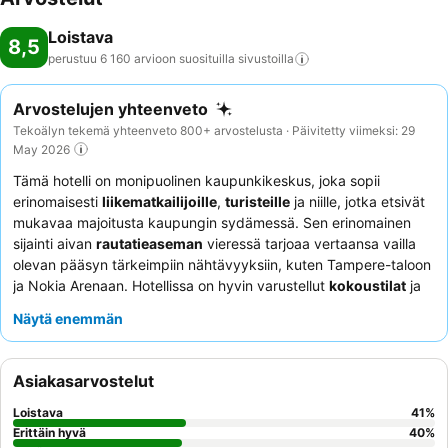
Loistava
8,5
perustuu 6 160 arvioon suosituilla
sivustoilla
Arvostelujen yhteenveto
Tekoälyn tekemä yhteenveto 800+ arvostelusta · Päivitetty viimeksi: 29
May 2026
Tämä hotelli on monipuolinen kaupunkikeskus, joka sopii
erinomaisesti
liikematkailijoille
,
turisteille
ja niille, jotka etsivät
mukavaa majoitusta kaupungin sydämessä. Sen erinomainen
sijainti aivan
rautatieaseman
vieressä tarjoaa vertaansa vailla
olevan pääsyn tärkeimpiin nähtävyyksiin, kuten Tampere-taloon
ja Nokia Arenaan. Hotellissa on hyvin varustellut
kokoustilat
ja
erittäin kehuttu
buffetaamiainen
, joka sisältää runsaasti
Näytä enemmän
vegaanisia ja gluteenittomia vaihtoehtoja. Asiakkaat kehuvat
jatkuvasti
ystävällistä ja ammattitaitoista henkilökuntaa
heidän huomaavaisesta palvelustaan. Todella rentouttavan
Asiakasarvostelut
kokemuksen saamiseksi harkitse huoneen varaamista
omalla
saunalla
.
Loistava
41
%
Erittäin hyvä
40
%