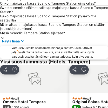
Kotimaan Matkailumessut
Rauhaniemi
Onko majoituspaikassa Scandic Tampere Station uima-allas?
Ovatko lemmikkieläimet sallittuja majoituspaikassa Scandic Tampere
Kädentaidot
Hevoset
Station?
Onko majoituspaikassa Scandic Tampere Station pysäköintiä
Tampere Bus Station
Tammer-Golf
saatavilla?
Tampereen kirjamessut
Mustavuoren laskettelukeskus
Mihin aikaan majoituspaikassa Scandic Tampere Station on sisään-
ja uloskirjautuminen?
Sauna Open Air
Tampereen tuomiokirkko
Missä Scandic Tampere Station sijaitsee?
Tullikamari
GEM AND JEWEL (KIVI & KORU MESSUT)
Näytä lisää
Asta Rakentaja
Nordic Welding Expo
Varaussivustoilta saamamme hinnat ja saatavuus muuttuvat
Vakoilumuseo
COMMUNICATION NETWORKS FINLAND
jatkuvasti. Tämä tarkoittaa sitä, että et välttämättä aina löydä
varaussivustolta täsmälleen samaa tarjousta kuin trivagosta.
Tampereen ortodoksinen kirkko
Sportec
Yksi suosituimmista (Hotels, Tampere)
Apuväline
Greentec
Jaa
Lisää suosikkeihin
Jaa
Lisää suosikk
GARDEN AND HOBBY
Euromining
ASTA-CONSTRUCTOR
Hotelli
Hotelli
3 Tähtiluokitus
4 Tähtiluokitus
Omena Hotel Tampere
Original Sokos Hote
7,4
8,7
(
6 301 arviota
)
Loistava
(
7 115 arvi