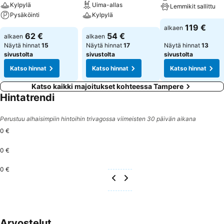
Kylpylä
Uima-allas
Lemmikit sallittu
Pysäköinti
Kylpylä
119 €
alkaen
62 €
54 €
alkaen
alkaen
Näytä hinnat
15
Näytä hinnat
17
Näytä hinnat
13
sivustolta
sivustolta
sivustolta
Katso hinnat
Katso hinnat
Katso hinnat
Katso kaikki majoitukset kohteessa Tampere
Hintatrendi
Perustuu alhaisimpiin hintoihin trivagossa viimeisten 30 päivän aikana
0 €
0 €
0 €
Arvostelut