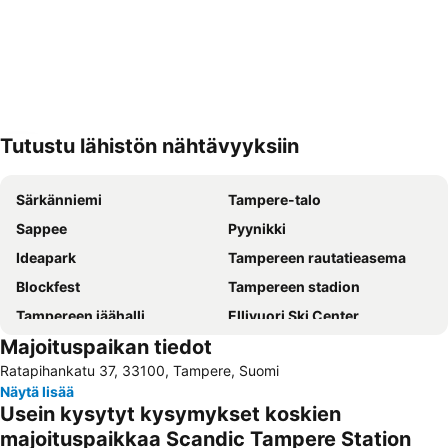
Tutustu lähistön nähtävyyksiin
Laajenna kartta
Särkänniemi
Tampere-talo
Sappee
Pyynikki
Ideapark
Tampereen rautatieasema
Blockfest
Tampereen stadion
Tampereen jäähalli
Ellivuori Ski Center
Majoituspaikan tiedot
Verkosto
Tampere–Pirkkala Airport
Ratapihankatu 37, 33100, Tampere, Suomi
Tampereen työväen teatteri
Hervannan hiihtokeskus
Näytä lisää
Tampereen teatteri
Tampereen taidemessut
Usein kysytyt kysymykset koskien
Alihankinta
Tampereen yliopisto
majoituspaikkaa Scandic Tampere Station