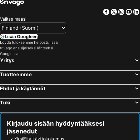
Facebook
Twitter
Insta
Yo
Valitse maasi
Lisää Googleen
Löydä tuloksemme helposti: lisää
trivago ensisijaiseksi lähteeksi
Googlessa.
Yritys
Tuotteemme
Ehdot ja käytännöt
Tuki
Kirjaudu sisään hyödyntääksesi
jäsenedut
Yksilöity käyttökokemus