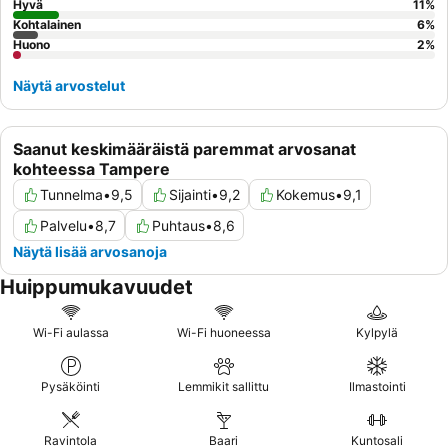
Hyvä
11
%
Kohtalainen
6
%
Huono
2
%
Näytä arvostelut
Saanut keskimääräistä paremmat arvosanat
kohteessa Tampere
Tunnelma
•
9,5
Sijainti
•
9,2
Kokemus
•
9,1
Palvelu
•
8,7
Puhtaus
•
8,6
Näytä lisää arvosanoja
Huippumukavuudet
Wi-Fi aulassa
Wi-Fi huoneessa
Kylpylä
Pysäköinti
Lemmikit sallittu
Ilmastointi
Ravintola
Baari
Kuntosali