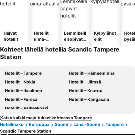
Halvat
Hotellit
Lemmikeill
Kylpylähot
Hotel
hotellit
uima-
e sopivat
ellit
pysä
altaalla
hotellit
llä
Kohteet lähellä hotellia Scandic Tampere
Station
Hotellit – Tampere
Hotellit – Hämeenlinna
Hotellit – Nokia
Hotellit – Jämsä
Hotellit – Ikaalinen
Hotellit – Keuruu
Hotellit – Forssa
Hotellit – Kangasala
Hotellit – Valkeakoski
Katso kaikki majoitukset kohteessa Tampere
Hotellihaku
Eurooppa
Suomi
Länsi-Suomi
Tampere
Scandic Tampere Station