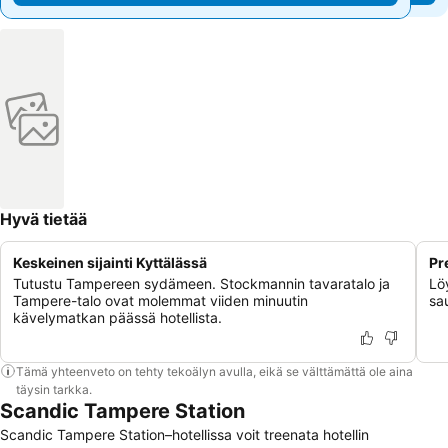
Hyvä tietää
Keskeinen sijainti Kyttälässä
Pr
Tutustu Tampereen sydämeen. Stockmannin tavaratalo ja
Lö
Tampere-talo ovat molemmat viiden minuutin
sa
kävelymatkan päässä hotellista.
Tämä yhteenveto on tehty tekoälyn avulla, eikä se välttämättä ole aina
täysin tarkka.
Scandic Tampere Station
Scandic Tampere Station–hotellissa voit treenata hotellin