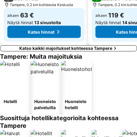
Tampere, 0.2 km kohteesta Keskusta
Tampere, 0.2 km kohte
63 €
119 €
alkaen
alkaen
Näytä hinnat
13 sivustolta
Näytä hinnat
14 sivu
Katso hinnat
Katso hin
Katso kaikki majoitukset kohteessa Tampere
Tampere: Muita majoituksia
Hotelli
Huoneisto
Huoneisto
palveluilla
hotelli
Suosittuja hotellikategorioita kohteessa
Tampere