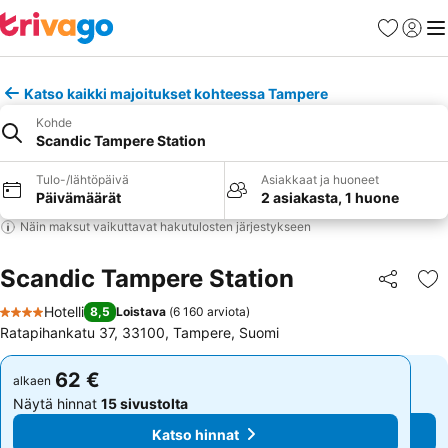
Suosikit
Kirjaud
Val
Katso kaikki majoitukset kohteessa Tampere
Kohde
Scandic Tampere Station
Tulo-/lähtöpäivä
Asiakkaat ja huoneet
Päivämäärät
2 asiakasta, 1 huone
Näin maksut vaikuttavat hakutulosten järjestykseen
Scandic Tampere Station
Jaa
Li
Hotelli
8,5
Loistava
(
6 160 arviota
)
4 Tähtiluokitus
Ratapihankatu 37, 33100, Tampere, Suomi
62 €
62 €
alkaen
alkaen
Näytä hinnat
15 sivustolta
Näytä hinnat
15 sivustolta
Katso hinnat
Katso hinnat