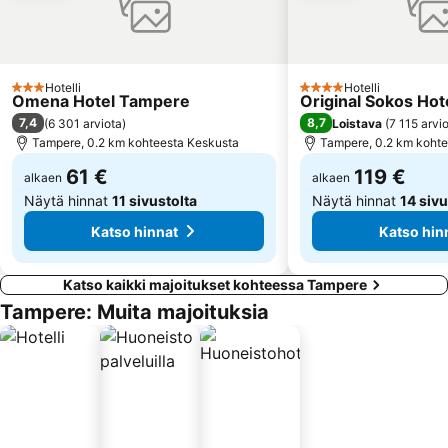
Apuväline
Greentec
GARDEN AND HOBBY
Euromining
ASTA-CONSTRUCTOR
Hotelli
Hotelli
3 Tähtiluokitus
4 Tähtiluokitus
Omena Hotel Tampere
Original Sokos Hote
7,4
8,7
(
6 301 arviota
)
Loistava
(
7 115 arvi
Tampere, 0.2 km kohteesta Keskusta
Tampere, 0.2 km kohte
61 €
119 €
alkaen
alkaen
Näytä hinnat
11 sivustolta
Näytä hinnat
14 sivu
Katso hinnat
Katso hin
Katso kaikki majoitukset kohteessa Tampere
Tampere: Muita majoituksia