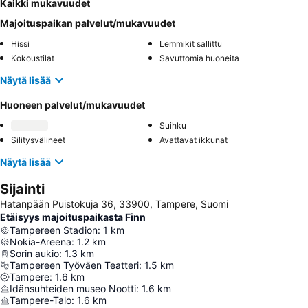
Kaikki mukavuudet
Majoituspaikan palvelut/mukavuudet
Hissi
Lemmikit sallittu
Kokoustilat
Savuttomia huoneita
Näytä lisää
Huoneen palvelut/mukavuudet
Suihku
Silitysvälineet
Avattavat ikkunat
Näytä lisää
Sijainti
Hatanpään Puistokuja 36, 33900, Tampere, Suomi
Etäisyys majoituspaikasta Finn
Tampereen Stadion
:
1
km
Nokia-Areena
:
1.2
km
Sorin aukio
:
1.3
km
Tampereen Työväen Teatteri
:
1.5
km
Tampere
:
1.6
km
Idänsuhteiden museo Nootti
:
1.6
km
Tampere-Talo
:
1.6
km