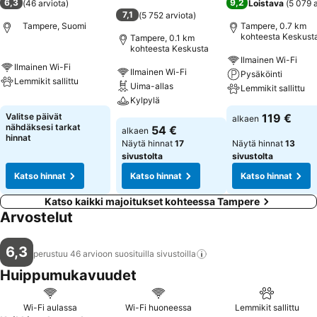
6,3
9,2
(
46 arviota
)
Loistava
(
5 079 
7,1
(
5 752 arviota
)
Tampere, Suomi
Tampere, 0.7 km
kohteesta Keskust
Tampere, 0.1 km
kohteesta Keskusta
Ilmainen Wi-Fi
Ilmainen Wi-Fi
Ilmainen Wi-Fi
Pysäköinti
Lemmikit sallittu
Uima-allas
Lemmikit sallittu
Kylpylä
Valitse päivät
119 €
alkaen
nähdäksesi tarkat
54 €
alkaen
hinnat
Näytä hinnat
17
Näytä hinnat
13
sivustolta
sivustolta
Katso hinnat
Katso hinnat
Katso hinnat
Katso kaikki majoitukset kohteessa Tampere
Arvostelut
6,3
perustuu 46 arvioon suosituilla
sivustoilla
Huippumukavuudet
Wi-Fi aulassa
Wi-Fi huoneessa
Lemmikit sallittu