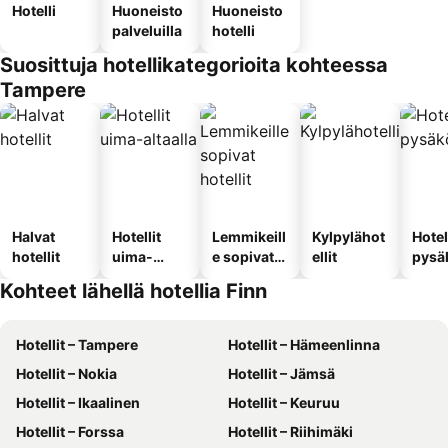
Hotelli
Huoneisto
Huoneisto
palveluilla
hotelli
Suosittuja hotellikategorioita kohteessa
Tampere
Halvat
Hotellit
Lemmikeill
Kylpylähot
Hotel
hotellit
uima-
e sopivat
ellit
pysä
altaalla
hotellit
llä
Kohteet lähellä hotellia Finn
Hotellit – Tampere
Hotellit – Hämeenlinna
Hotellit – Nokia
Hotellit – Jämsä
Hotellit – Ikaalinen
Hotellit – Keuruu
Hotellit – Forssa
Hotellit – Riihimäki