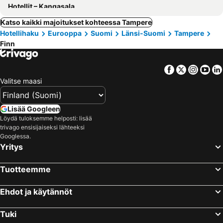
Hotellit – Kangasala
Katso kaikki majoitukset kohteessa Tampere
Hotellihaku
Eurooppa
Suomi
Länsi-Suomi
Tampere
Finn
Facebook
Twitter
Insta
Yo
Valitse maasi
Lisää Googleen
Löydä tuloksemme helposti: lisää
trivago ensisijaiseksi lähteeksi
Googlessa.
Yritys
Tuotteemme
Ehdot ja käytännöt
Tuki