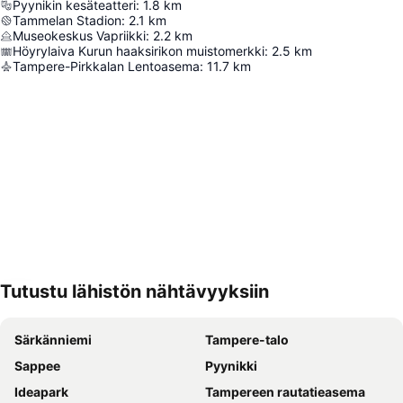
Pyynikin kesäteatteri
:
1.8
km
Tammelan Stadion
:
2.1
km
Museokeskus Vapriikki
:
2.2
km
Höyrylaiva Kurun haaksirikon muistomerkki
:
2.5
km
Tampere-Pirkkalan Lentoasema
:
11.7
km
Tutustu lähistön nähtävyyksiin
Laajenna kartta
Särkänniemi
Tampere-talo
Sappee
Pyynikki
Ideapark
Tampereen rautatieasema