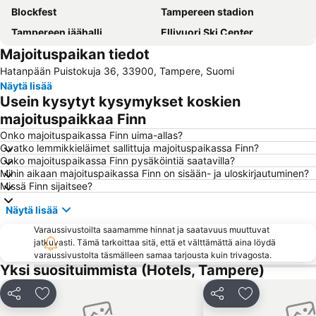
Blockfest
Tampereen stadion
Tampereen jäähalli
Ellivuori Ski Center
Majoituspaikan tiedot
Verkosto
Tampere–Pirkkala Airport
Hatanpään Puistokuja 36, 33900, Tampere, Suomi
Tampereen työväen teatteri
Hervannan hiihtokeskus
Näytä lisää
Tampereen teatteri
Tampereen taidemessut
Usein kysytyt kysymykset koskien
Alihankinta
Tampereen yliopisto
majoituspaikkaa Finn
Kotimaan Matkailumessut
Rauhaniemi
Onko majoituspaikassa Finn uima-allas?
Ovatko lemmikkieläimet sallittuja majoituspaikassa Finn?
Kädentaidot
Hevoset
Onko majoituspaikassa Finn pysäköintiä saatavilla?
Mihin aikaan majoituspaikassa Finn on sisään- ja uloskirjautuminen?
Tampere Bus Station
Tammer-Golf
Missä Finn sijaitsee?
Tampereen kirjamessut
Mustavuoren laskettelukeskus
Näytä lisää
Sauna Open Air
Tampereen tuomiokirkko
Varaussivustoilta saamamme hinnat ja saatavuus muuttuvat
GEM AND JEWEL (KIVI & KORU MESSUT)
Tullikamari
jatkuvasti. Tämä tarkoittaa sitä, että et välttämättä aina löydä
varaussivustolta täsmälleen samaa tarjousta kuin trivagosta.
Asta Rakentaja
Nordic Welding Expo
Yksi suosituimmista (Hotels, Tampere)
Vakoilumuseo
COMMUNICATION NETWORKS FINLAND
Tampereen ortodoksinen kirkko
Sportec
Jaa
Lisää suosikkeihin
Jaa
Lisää suosikk