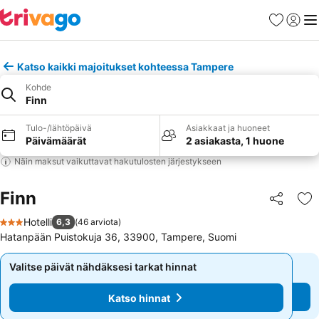
Suosikit
Kirjaud
Val
Katso kaikki majoitukset kohteessa Tampere
Kohde
Finn
Tulo-/lähtöpäivä
Asiakkaat ja huoneet
Päivämäärät
2 asiakasta, 1 huone
Näin maksut vaikuttavat hakutulosten järjestykseen
Finn
Jaa
Li
Hotelli
6,3
(
46 arviota
)
3 Tähtiluokitus
Hatanpään Puistokuja 36, 33900, Tampere, Suomi
Valitse päivät nähdäksesi tarkat hinnat
Valitse päivät nähdäksesi tarkat hinnat
Katso hinnat
Katso hinnat