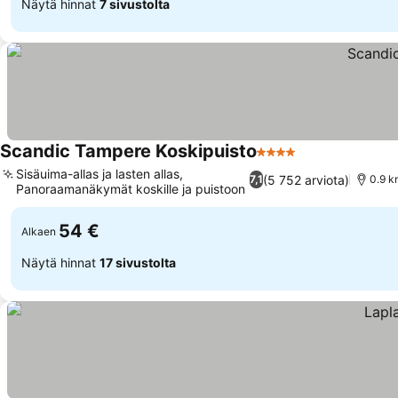
Näytä hinnat
7 sivustolta
Scandic Tampere Koskipuisto
4 Tähtiluokitus
Katso hinnat
Sisäuima-allas ja lasten allas,
(5 752 arviota)
7,1
0.9 k
Panoraamanäkymät koskille ja puistoon
Katso hinnat
54 €
Alkaen
Näytä hinnat
17 sivustolta