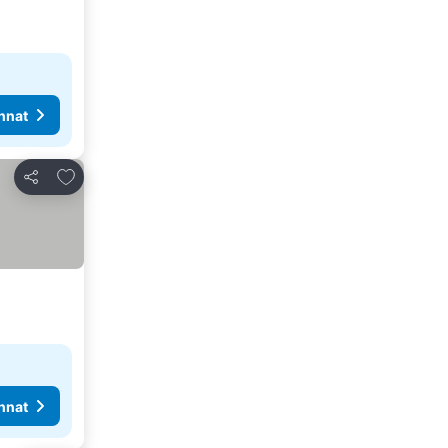
nnat
Lisää suosikkeihin
Jaa
nnat