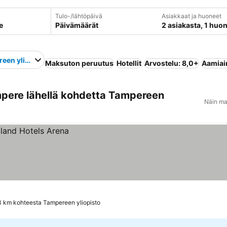
Tulo-/lähtöpäivä
Asiakkaat ja huoneet
Päivämäärät
2 asiakasta, 1 huo
een yliopisto
Maksuton peruutus
Hotellit
Arvostelu: 8,0+
Aamiain
pere lähellä kohdetta Tampereen
Näin ma
3 km kohteesta Tampereen yliopisto