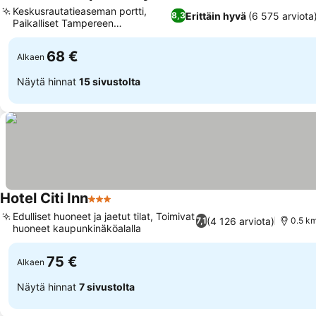
4 Tähtiluokitus
Katso hinnat
Keskusrautatieaseman portti,
Erittäin hyvä
(6 575 arviota
8,3
Paikalliset Tampereen
Katso hinnat
aamiaisherkut
68 €
Alkaen
Näytä hinnat
15 sivustolta
Hotel Citi Inn
3 Tähtiluokitus
Katso hinnat
Edulliset huoneet ja jaetut tilat, Toimivat
(4 126 arviota)
7,1
0.5 km
huoneet kaupunkinäköalalla
Katso hinnat
75 €
Alkaen
Näytä hinnat
7 sivustolta