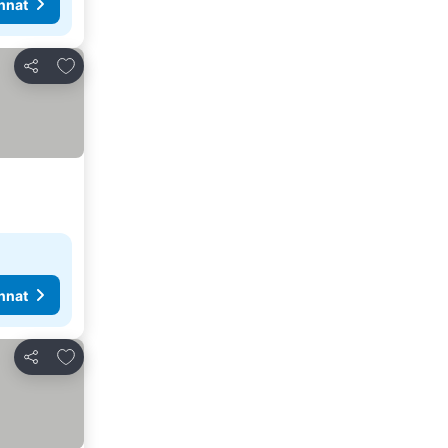
nnat
Lisää suosikkeihin
Jaa
nnat
Lisää suosikkeihin
Jaa