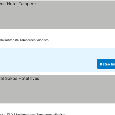
km kohteesta Tampereen yliopisto
Katso hi
ota)
0.8 km kohteesta Tampereen yliopisto