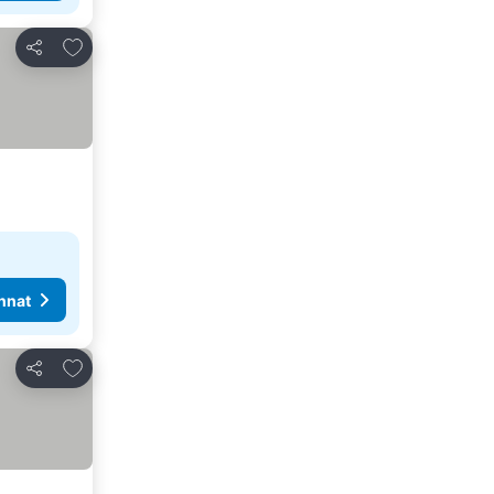
Lisää suosikkeihin
Jaa
nnat
Lisää suosikkeihin
Jaa