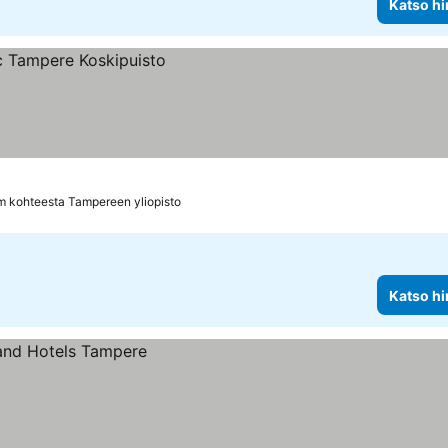
Katso hi
m kohteesta Tampereen yliopisto
Katso hi