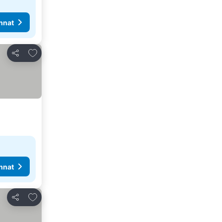
nnat
Lisää suosikkeihin
Jaa
nnat
Lisää suosikkeihin
Jaa