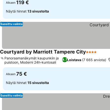
119 €
Alkaen
Näytä hinnat
13 sivustolta
Suosittu valinta
Courtyard by Marriott Tampere City
4 Tähtiluokit
Katso 
Panoraamanäkymät kaupunkiin ja
Loistava
(7 665 arviota)
8,7
puistoon, Moderni 24h-kuntosali
Katso hinnat
75 €
Alkaen
Näytä hinnat
15 sivustolta
Suosittu valinta