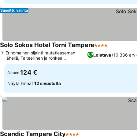
Suosittu valinta
Solo Sokos Hotel Torni Tampere
4 Tähtiluokitus
Katso hinna
Erinomainen sijainti rautatieaseman
Loistava
(10 386 arvi
8,7
lähellä, Taiteellinen ja rohkea
Katso hinnat
huonesuunnittelu
124 €
Alkaen
Näytä hinnat
12 sivustolta
Scandic Tampere City