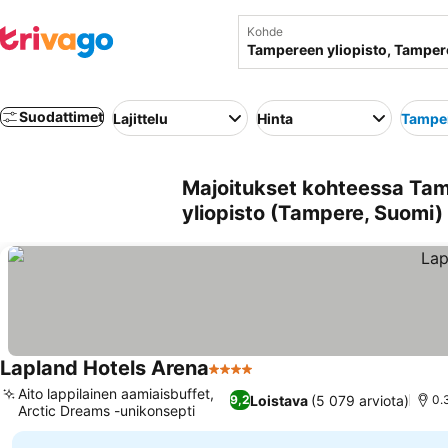
Kohde
Suodattimet
Lajittelu
Hinta
Tamper
Majoitukset kohteessa Tam
yliopisto (Tampere, Suomi)
Lapland Hotels Arena
4 Tähtiluokitus
Katso hinnat
Aito lappilainen aamiaisbuffet,
Loistava
(5 079 arviota)
9,2
0.
Arctic Dreams -unikonsepti
Katso hinnat