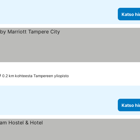
Katso hi
us
hinnat
0.2 km kohteesta Tampereen yliopisto
Katso hi