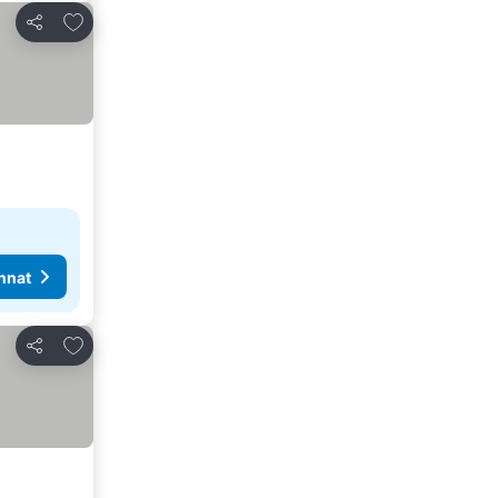
Lisää suosikkeihin
Jaa
nnat
Lisää suosikkeihin
Jaa