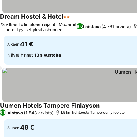
Dream Hostel & Hotel
2 Tähtiluokitus
Katso hinnat
Vilkas Tullin alueen sijainti, Modernit
Loistava
(4 761 arviota)
8,6
hotellityyliset yksityishuoneet
Katso hinnat
41 €
Alkaen
Näytä hinnat
13 sivustolta
Uumen Hotels Tampere Finlayson
Katso hinnat
Loistava
(1 548 arviota)
9,1
1.5 km kohteesta Tampereen yliopisto
49 €
Alkaen