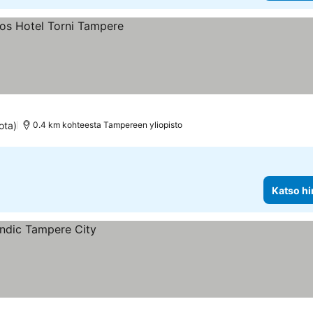
t
ota)
0.4 km kohteesta Tampereen yliopisto
Katso hi