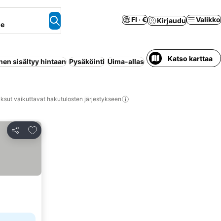
FI · €
Valikko
Kirjaudu
ne
Katso karttaa
en sisältyy hintaan
Pysäköinti
Uima-allas
Lemmikit sallittu
Huon
ksut vaikuttavat hakutulosten järjestykseen
Lisää suosikkeihin
Jaa