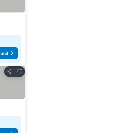
nnat
Lisää suosikkeihin
Jaa