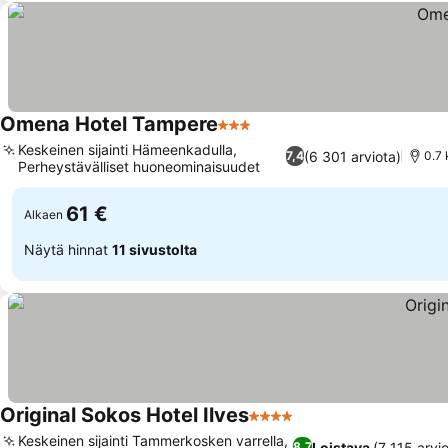
Omena Hotel Tampere
3 Tähtiluokitus
Katso hinnat
Keskeinen sijainti Hämeenkadulla,
(6 301 arviota)
7,4
0.7 
Perheystävälliset huoneominaisuudet
Katso hinnat
61 €
Alkaen
Näytä hinnat
11 sivustolta
Original Sokos Hotel Ilves
4 Tähtiluokitus
Katso hinnat
Keskeinen sijainti Tammerkosken varrella,
Loistava
(7 115 arvi
8,7