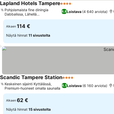
Lapland Hotels Tampere
4 Tähtiluokitus
Katso hinnat
Pohjoismaista fine diningia
Loistava
(4 640 arviota)
8,8
Dabbalissa, Lähellä
Katso hinnat
rautatieasemaa
114 €
Alkaen
Näytä hinnat
11 sivustolta
Scandic Tampere Station
4 Tähtiluokitus
Katso hinnat
Keskeinen sijainti Kyttälässä,
Loistava
(6 160 arviota)
8,5
Premium-huoneet omalla saunalla
Katso hinnat
62 €
Alkaen
Näytä hinnat
15 sivustolta