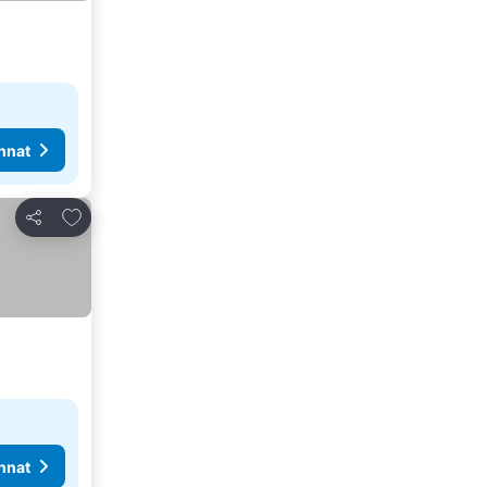
nnat
Lisää suosikkeihin
Jaa
nnat