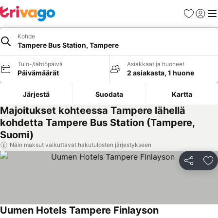
Suosikit
Kirjaud
Val
Kohde
Tampere Bus Station, Tampere
Tulo-/lähtöpäivä
Asiakkaat ja huoneet
Päivämäärät
2 asiakasta, 1 huone
Järjestä
Suodata
Kartta
Majoitukset kohteessa Tampere lähellä
kohdetta Tampere Bus Station (Tampere,
Suomi)
Näin maksut vaikuttavat hakutulosten järjestykseen
Jaa
Li
Uumen Hotels Tampere Finlayson