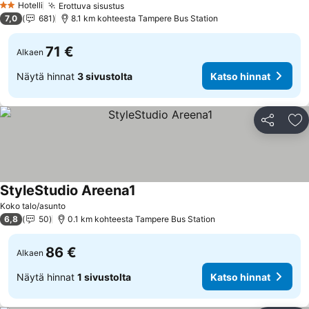
Hotelli
Erottuva sisustus
2 Tähtiluokitus
7,0
681
8.1 km kohteesta Tampere Bus Station
71 €
Alkaen
Näytä hinnat
3 sivustolta
Katso hinnat
Jaa
Li
StyleStudio Areena1
Koko talo/asunto
6,8
50
0.1 km kohteesta Tampere Bus Station
86 €
Alkaen
Näytä hinnat
1 sivustolta
Katso hinnat