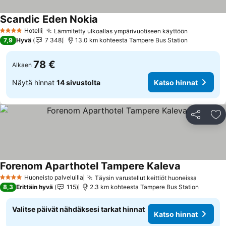
Scandic Eden Nokia
Hotelli
Lämmitetty ulkoallas ympärivuotiseen käyttöön
4 Tähtiluokitus
7,9
Hyvä
7 348
13.0 km kohteesta Tampere Bus Station
78 €
Alkaen
Näytä hinnat
14 sivustolta
Katso hinnat
Jaa
Li
Forenom Aparthotel Tampere Kaleva
Huoneisto palveluilla
Täysin varustellut keittiöt huoneissa
4 Tähtiluokitus
8,3
Erittäin hyvä
115
2.3 km kohteesta Tampere Bus Station
Valitse päivät nähdäksesi tarkat hinnat
Katso hinnat