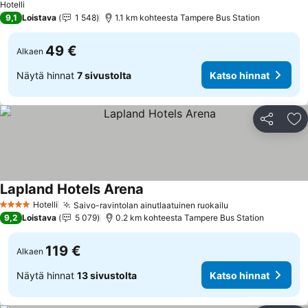
Hotelli
9,1
Loistava
1 548
1.1 km kohteesta Tampere Bus Station
49 €
Alkaen
Näytä hinnat
7 sivustolta
Katso hinnat
Jaa
Li
Lapland Hotels Arena
Hotelli
Saivo-ravintolan ainutlaatuinen ruokailu
4 Tähtiluokitus
9,2
Loistava
5 079
0.2 km kohteesta Tampere Bus Station
119 €
Alkaen
Näytä hinnat
13 sivustolta
Katso hinnat