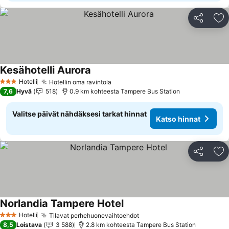
Jaa
Li
Kesähotelli Aurora
Hotelli
Hotellin oma ravintola
3 Tähtiluokitus
7,6
Hyvä
518
0.9 km kohteesta Tampere Bus Station
Valitse päivät nähdäksesi tarkat hinnat
Katso hinnat
Jaa
Li
Norlandia Tampere Hotel
Hotelli
Tilavat perhehuonevaihtoehdot
3 Tähtiluokitus
8,5
Loistava
3 588
2.8 km kohteesta Tampere Bus Station