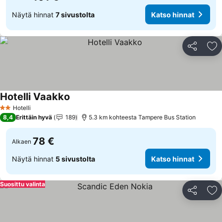
Näytä hinnat
7 sivustolta
Katso hinnat
Jaa
Li
Hotelli Vaakko
Hotelli
2 Tähtiluokitus
8,4
Erittäin hyvä
189
5.3 km kohteesta Tampere Bus Station
78 €
Alkaen
Näytä hinnat
5 sivustolta
Katso hinnat
Suosittu valinta
Jaa
Li