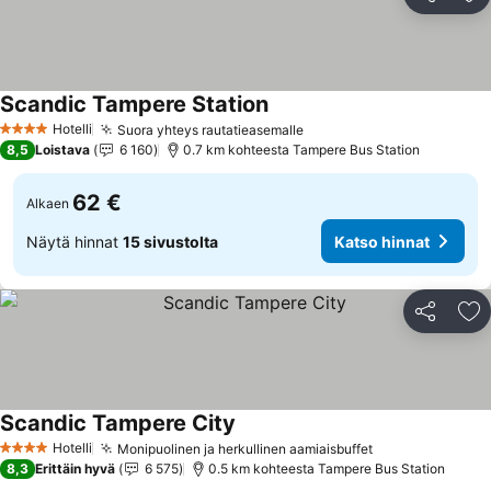
Jaa
Li
Scandic Tampere Station
Hotelli
Suora yhteys rautatieasemalle
4 Tähtiluokitus
8,5
Loistava
6 160
0.7 km kohteesta Tampere Bus Station
62 €
Alkaen
Näytä hinnat
15 sivustolta
Katso hinnat
Jaa
Li
Scandic Tampere City
Hotelli
Monipuolinen ja herkullinen aamiaisbuffet
4 Tähtiluokitus
8,3
Erittäin hyvä
6 575
0.5 km kohteesta Tampere Bus Station