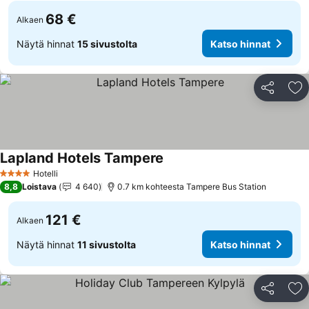
68 €
Alkaen
Näytä hinnat
15 sivustolta
Katso hinnat
Jaa
Li
Lapland Hotels Tampere
Hotelli
4 Tähtiluokitus
8,8
Loistava
4 640
0.7 km kohteesta Tampere Bus Station
121 €
Alkaen
Näytä hinnat
11 sivustolta
Katso hinnat
Jaa
Li