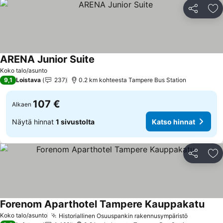
Jaa
Li
ARENA Junior Suite
Koko talo/asunto
9,1
Loistava
237
0.2 km kohteesta Tampere Bus Station
107 €
Alkaen
Näytä hinnat
1 sivustolta
Katso hinnat
Jaa
Li
Forenom Aparthotel Tampere Kauppakatu
Koko talo/asunto
Historiallinen Osuuspankin rakennusympäristö