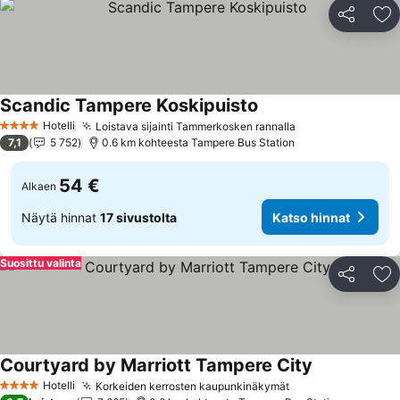
Jaa
Li
Scandic Tampere Koskipuisto
Hotelli
Loistava sijainti Tammerkosken rannalla
4 Tähtiluokitus
7,1
5 752
0.6 km kohteesta Tampere Bus Station
54 €
Alkaen
Näytä hinnat
17 sivustolta
Katso hinnat
Suosittu valinta
Jaa
Li
Courtyard by Marriott Tampere City
Hotelli
Korkeiden kerrosten kaupunkinäkymät
4 Tähtiluokitus