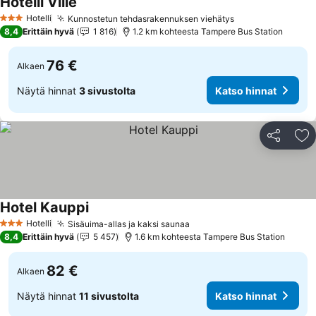
Hotelli Ville
Hotelli
Kunnostetun tehdasrakennuksen viehätys
3 Tähtiluokitus
8,4
Erittäin hyvä
1 816
1.2 km kohteesta Tampere Bus Station
76 €
Alkaen
Näytä hinnat
3 sivustolta
Katso hinnat
Jaa
Li
Hotel Kauppi
Hotelli
Sisäuima-allas ja kaksi saunaa
3 Tähtiluokitus
8,4
Erittäin hyvä
5 457
1.6 km kohteesta Tampere Bus Station
82 €
Alkaen
Näytä hinnat
11 sivustolta
Katso hinnat