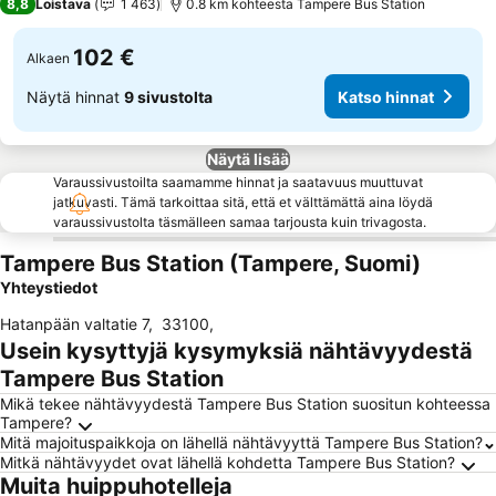
8,8
Loistava
1 463
0.8 km kohteesta Tampere Bus Station
102 €
Alkaen
Näytä hinnat
9 sivustolta
Katso hinnat
Näytä lisää
Varaussivustoilta saamamme hinnat ja saatavuus muuttuvat
jatkuvasti. Tämä tarkoittaa sitä, että et välttämättä aina löydä
varaussivustolta täsmälleen samaa tarjousta kuin trivagosta.
Tampere Bus Station (Tampere, Suomi)
Yhteystiedot
Hatanpään valtatie 7
,
33100
,
Usein kysyttyjä kysymyksiä nähtävyydestä
Tampere Bus Station
Mikä tekee nähtävyydestä Tampere Bus Station suositun kohteessa
Tampere?
Mitä majoituspaikkoja on lähellä nähtävyyttä Tampere Bus Station?
Mitkä nähtävyydet ovat lähellä kohdetta Tampere Bus Station?
Muita huippuhotelleja