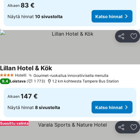
83 €
Alkaen
Näytä hinnat
10 sivustolta
Katso hinnat
Jaa
Li
Lillan Hotel & Kök
Hotelli
Gourmet-ruokailua innovatiivisella menulla
4 Tähtiluokitus
9,4
Loistava
1 773
1.2 km kohteesta Tampere Bus Station
147 €
Alkaen
Näytä hinnat
8 sivustolta
Katso hinnat
Suosittu valinta
Jaa
Li