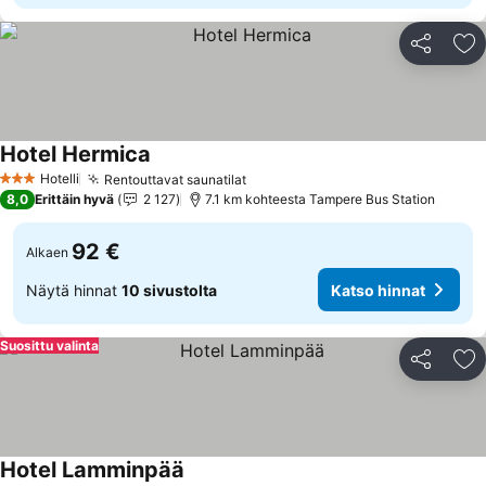
Jaa
Li
Hotel Hermica
Hotelli
Rentouttavat saunatilat
3 Tähtiluokitus
8,0
Erittäin hyvä
2 127
7.1 km kohteesta Tampere Bus Station
92 €
Alkaen
Näytä hinnat
10 sivustolta
Katso hinnat
Suosittu valinta
Jaa
Li
Hotel Lamminpää