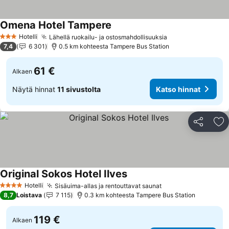
Omena Hotel Tampere
Hotelli
Lähellä ruokailu- ja ostosmahdollisuuksia
3 Tähtiluokitus
7,4
6 301
0.5 km kohteesta Tampere Bus Station
61 €
Alkaen
Näytä hinnat
11 sivustolta
Katso hinnat
Jaa
Li
Original Sokos Hotel Ilves
Hotelli
Sisäuima-allas ja rentouttavat saunat
4 Tähtiluokitus
8,7
Loistava
7 115
0.3 km kohteesta Tampere Bus Station
119 €
Alkaen