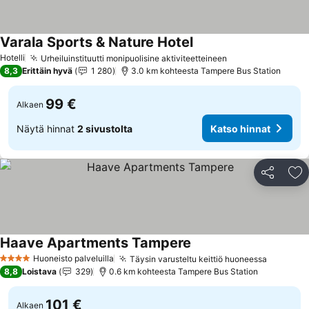
Varala Sports & Nature Hotel
Hotelli
Urheiluinstituutti monipuolisine aktiviteetteineen
8,3
Erittäin hyvä
1 280
3.0 km kohteesta Tampere Bus Station
99 €
Alkaen
Näytä hinnat
2 sivustolta
Katso hinnat
Jaa
Li
Haave Apartments Tampere
Huoneisto palveluilla
Täysin varusteltu keittiö huoneessa
4 Tähtiluokitus
8,8
Loistava
329
0.6 km kohteesta Tampere Bus Station
101 €
Alkaen