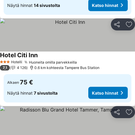
Näytä hinnat
14 sivustolta
Katso hinnat
Jaa
Li
Hotel Citi Inn
Hotelli
Huoneita omilla parvekkeilla
3 Tähtiluokitus
7,1
4 126
0.6 km kohteesta Tampere Bus Station
75 €
Alkaen
Näytä hinnat
7 sivustolta
Katso hinnat
Jaa
Li