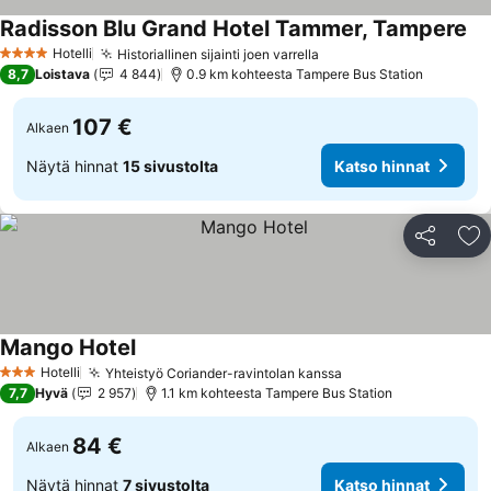
Radisson Blu Grand Hotel Tammer, Tampere
Hotelli
Historiallinen sijainti joen varrella
4 Tähtiluokitus
8,7
Loistava
4 844
0.9 km kohteesta Tampere Bus Station
107 €
Alkaen
Näytä hinnat
15 sivustolta
Katso hinnat
Jaa
Li
Mango Hotel
Hotelli
Yhteistyö Coriander-ravintolan kanssa
3 Tähtiluokitus
7,7
Hyvä
2 957
1.1 km kohteesta Tampere Bus Station
84 €
Alkaen
Näytä hinnat
7 sivustolta
Katso hinnat