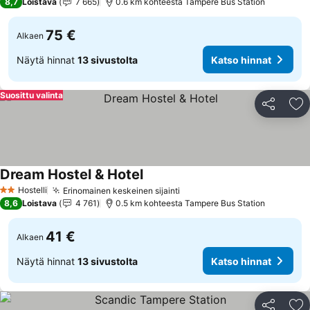
8,7
Loistava
7 665
0.6 km kohteesta Tampere Bus Station
75 €
Alkaen
Näytä hinnat
13 sivustolta
Katso hinnat
Suosittu valinta
Jaa
Li
Dream Hostel & Hotel
Hostelli
Erinomainen keskeinen sijainti
2 Tähtiluokitus
8,6
Loistava
4 761
0.5 km kohteesta Tampere Bus Station
41 €
Alkaen
Näytä hinnat
13 sivustolta
Katso hinnat