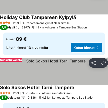
Holiday Club Tampereen Kylpylä
Hotelli
Panoraamanäkymät Näsijärvelle
4 Tähtiluokitus
7,8
Hyvä
5 977
1.9 km kohteesta Tampere Bus Station
89 €
Alkaen
Näytä hinnat
13 sivustolta
Katso hinnat
Suosittu valinta
Jaa
Li
Solo Sokos Hotel Torni Tampere
Hotelli
Kuratoitu kuntosali saunatiloineen
4 Tähtiluokitus
8,7
Loistava
10 386
0.5 km kohteesta Tampere Bus Station