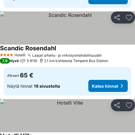
Jaa
Li
Scandic Rosendahl
Hotelli
Laajat urheilu- ja virkistysmahdollisuudet
4 Tähtiluokitus
7,9
Hyvä
5 819
2.1 km kohteesta Tampere Bus Station
65 €
Alkaen
Näytä hinnat
16 sivustolta
Katso hinnat
Jaa
Li