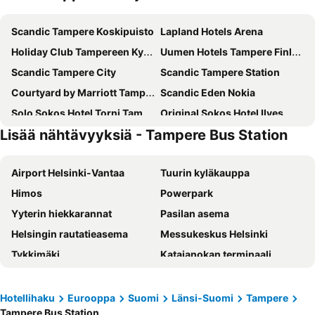
Scandic Tampere Koskipuisto
Lapland Hotels Arena
Holiday Club Tampereen Kylpylä
Uumen Hotels Tampere Finlayson
Scandic Tampere City
Scandic Tampere Station
Courtyard by Marriott Tampere City
Scandic Eden Nokia
Solo Sokos Hotel Torni Tampere
Original Sokos Hotel Ilves
Lisää nähtävyyksiä - Tampere Bus Station
Scandic Rosendahl
Omena Hotel Tampere
Lapland Hotels Tampere
Radisson Blu Grand Hotel Tammer, Tampere
Airport Helsinki-Vantaa
Tuurin kyläkauppa
Hotel Citi Inn
Norlandia Tampere Hotel
Himos
Powerpark
H28 - Hotel, Apartments and Suites by UHANDA
Hotel Kauppi
Yyterin hiekkarannat
Pasilan asema
Mango Hotel
Hotel Hermica
Helsingin rautatieasema
Messukeskus Helsinki
Original Sokos Hotel Villa
Hotelli Kuohu
Tykkimäki
Katajanokan terminaali
Hotelli Ville
Hotel Lamminpää
Särkänniemi
Viihdekeskus Flamingo
Hotelli Iisoppi
Kesähotelli Aurora
Olympiastadion Helsinki
Helsingin jäähalli
Varala Sports & Nature Hotel
Lillan Hotel & Kök
Hotellihaku
Eurooppa
Suomi
Länsi-Suomi
Tampere
Tampere Bus Station