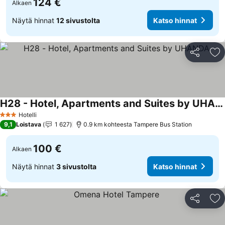
124 €
Alkaen
Näytä hinnat
12 sivustolta
Katso hinnat
Jaa
Li
H28 - Hotel, Apartments and Suites by UHANDA
Hotelli
3 Tähtiluokitus
9,1
Loistava
1 627
0.9 km kohteesta Tampere Bus Station
100 €
Alkaen
Näytä hinnat
3 sivustolta
Katso hinnat
Jaa
Li