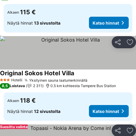
115 €
Alkaen
Näytä hinnat
13 sivustolta
Katso hinnat
Jaa
Li
Original Sokos Hotel Villa
Hotelli
Yksityinen sauna laatumerkinnällä
3 Tähtiluokitus
8,5
Loistava
2 311
0.5 km kohteesta Tampere Bus Station
118 €
Alkaen
Näytä hinnat
12 sivustolta
Katso hinnat
Suosittu valinta
Jaa
Li