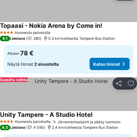
Topaasi - Nokia Arena by Come in!
Huoneisto palveluilla
4 Tähtiluokitus
9,1
Loistava
280
0.3 km kohteesta Tampere Bus Station
78 €
Alkaen
Näytä hinnat
2 sivustolta
Katso hinnat
Suosittu valinta
Jaa
Li
Unity Tampere - A Studio Hotel
Huoneisto palveluilla
Järvenrantasijainti ja pääsy luontoon
4 Tähtiluokitus
9,0
Loistava
4 090
2.4 km kohteesta Tampere Bus Station