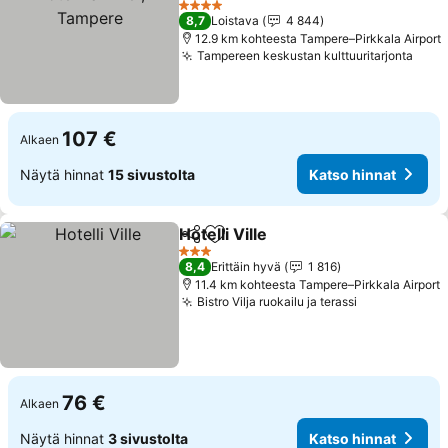
Katso hinnat
4 Tähtiluokitus
8,7
Loistava
4 844
12.9 km kohteesta Tampere–Pirkkala Airport
Tampereen keskustan kulttuuritarjonta
Kats
107 €
Alkaen
Näytä hinnat
15 sivustolta
Katso hinnat
Hotelli Ville
Jaa
Lisää suosikkeihin
Katso hinnat
3 Tähtiluokitus
8,4
Erittäin hyvä
1 816
11.4 km kohteesta Tampere–Pirkkala Airport
Bistro Vilja ruokailu ja terassi
Katso hinna
76 €
Alkaen
Näytä hinnat
3 sivustolta
Katso hinnat