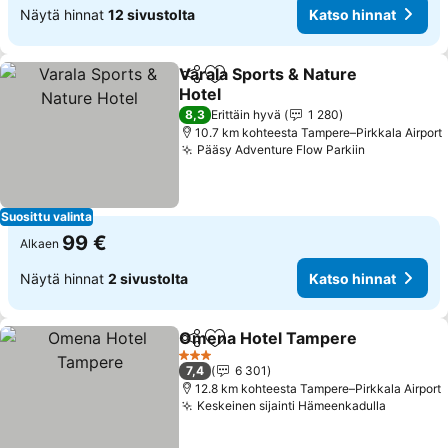
Näytä hinnat
12 sivustolta
Katso hinnat
Varala Sports & Nature
Jaa
Lisää suosikkeihin
Hotel
Katso hinnat
8,3
Erittäin hyvä
1 280
10.7 km kohteesta Tampere–Pirkkala Airport
Pääsy Adventure Flow Parkiin
Katso hinn
Suosittu valinta
99 €
Alkaen
Näytä hinnat
2 sivustolta
Katso hinnat
Omena Hotel Tampere
Jaa
Lisää suosikkeihin
Kat
3 Tähtiluokitus
7,4
6 301
12.8 km kohteesta Tampere–Pirkkala Airport
Keskeinen sijainti Hämeenkadulla
Katso hi