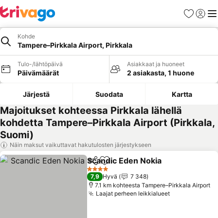
Suosikit
Kirjaud
Val
Kohde
Tampere–Pirkkala Airport, Pirkkala
Tulo-/lähtöpäivä
Asiakkaat ja huoneet
Päivämäärät
2 asiakasta, 1 huone
Järjestä
Suodata
Kartta
Majoitukset kohteessa Pirkkala lähellä
kohdetta Tampere–Pirkkala Airport (Pirkkala,
Suomi)
Näin maksut vaikuttavat hakutulosten järjestykseen
Scandic Eden Nokia
Jaa
Lisää suosikkeihin
Katso 
4 Tähtiluokitus
7,9
Hyvä
7 348
7.1 km kohteesta Tampere–Pirkkala Airport
Laajat perheen leikkialueet
Katso hinnat