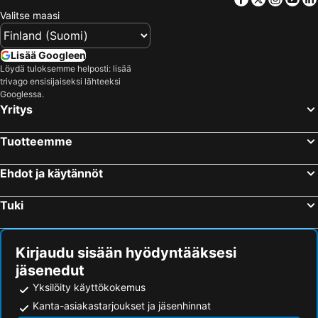
Vesipuisto Serena
Turun satama
Valitse maasi
Naantalin kylpylä
Tampere-talo
Moominworld
Tikkurilan matkakeskus
Lisää Googleen
Ruisrock
Sappee
Löydä tuloksemme helposti: lisää
trivago ensisijaiseksi lähteeksi
Pyynikki
Ideapark
Googlessa.
Yritys
Old Porvoo
Korkeasaari
Jumbo
Tampereen rautatieasema
Tuotteemme
Tuska Open Air Metal Festival
Blockfest
Länsisatama
Puuhamaa
Ehdot ja käytännöt
Seinäjoen Tangomarkkinat
Logomo
Tuki
Jätkäsaari
Kalasatama
Kaapelitehdas
Himos Festival
Kirjaudu sisään hyödyntääksesi
Itis
Otaniemi
jäsenedut
Kauppatori
Nuuksio National Park
Yksilöity käyttökokemus
Tampereen stadion
Pori Jazz
Kanta-asiakastarjoukset ja jäsenhinnat
Vuosaari
Aulanko Golf