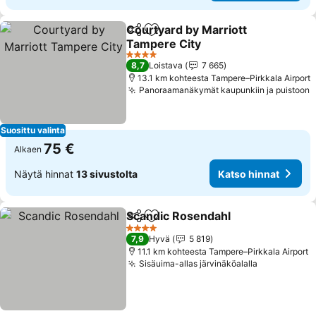
Courtyard by Marriott
Jaa
Lisää suosikkeihin
Tampere City
Katso hinnat
4 Tähtiluokitus
8,7
Loistava
7 665
13.1 km kohteesta Tampere–Pirkkala Airport
Panoraamanäkymät kaupunkiin ja puistoon
K
Suosittu valinta
75 €
Alkaen
Näytä hinnat
13 sivustolta
Katso hinnat
Scandic Rosendahl
Jaa
Lisää suosikkeihin
Katso h
4 Tähtiluokitus
7,9
Hyvä
5 819
11.1 km kohteesta Tampere–Pirkkala Airport
Sisäuima-allas järvinäköalalla
Katso hinn