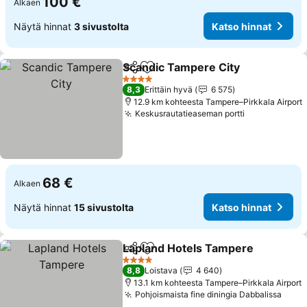
100 €
Alkaen
Näytä hinnat
3 sivustolta
Katso hinnat
Scandic Tampere City
Jaa
Lisää suosikkeihin
Kats
4 Tähtiluokitus
8,3
Erittäin hyvä
6 575
12.9 km kohteesta Tampere–Pirkkala Airport
Keskusrautatieaseman portti
Katso hinna
68 €
Alkaen
Näytä hinnat
15 sivustolta
Katso hinnat
Lapland Hotels Tampere
Jaa
Lisää suosikkeihin
K
4 Tähtiluokitus
8,8
Loistava
4 640
13.1 km kohteesta Tampere–Pirkkala Airport
Pohjoismaista fine diningia Dabbalissa
Kats