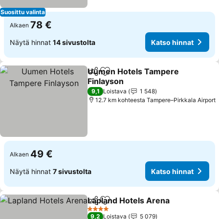
Suosittu valinta
78 €
Alkaen
Näytä hinnat
14 sivustolta
Katso hinnat
Uumen Hotels Tampere
Jaa
Lisää suosikkeihin
Finlayson
Katso hinnat
9,1
Loistava
1 548
12.7 km kohteesta Tampere–Pirkkala Airport
49 €
Alkaen
Näytä hinnat
7 sivustolta
Katso hinnat
Lapland Hotels Arena
Jaa
Lisää suosikkeihin
Kats
4 Tähtiluokitus
9,2
Loistava
5 079