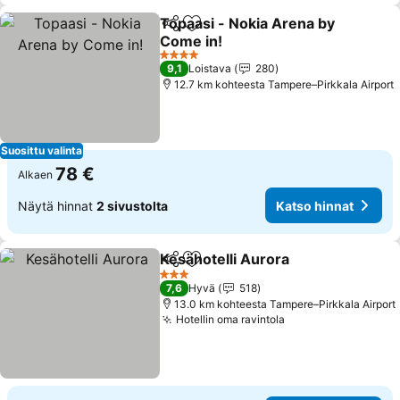
Topaasi - Nokia Arena by
Jaa
Lisää suosikkeihin
Come in!
Katso hinnat
4 Tähtiluokitus
9,1
Loistava
280
12.7 km kohteesta Tampere–Pirkkala Airport
Suosittu valinta
78 €
Alkaen
Näytä hinnat
2 sivustolta
Katso hinnat
Kesähotelli Aurora
Jaa
Lisää suosikkeihin
Katso h
3 Tähtiluokitus
7,6
Hyvä
518
13.0 km kohteesta Tampere–Pirkkala Airport
Hotellin oma ravintola
Katso hinnat