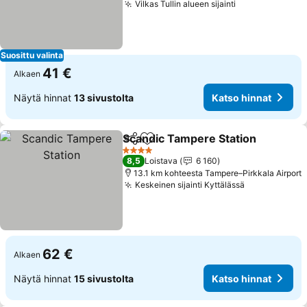
Vilkas Tullin alueen sijainti
Katso hinnat
Suosittu valinta
41 €
Alkaen
Näytä hinnat
13 sivustolta
Katso hinnat
Scandic Tampere Station
Jaa
Lisää suosikkeihin
K
4 Tähtiluokitus
8,5
Loistava
6 160
13.1 km kohteesta Tampere–Pirkkala Airport
Keskeinen sijainti Kyttälässä
Katso hinna
62 €
Alkaen
Näytä hinnat
15 sivustolta
Katso hinnat