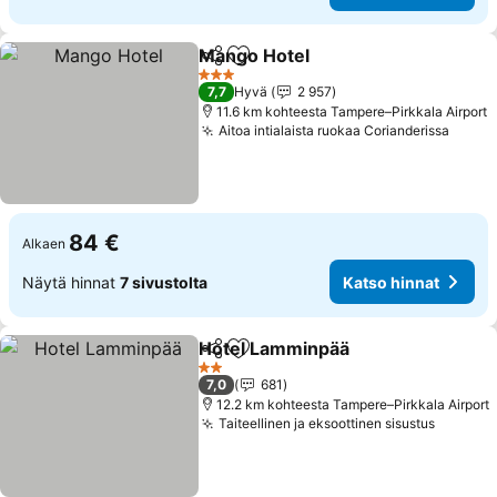
Mango Hotel
Jaa
Lisää suosikkeihin
Katso hinnat
3 Tähtiluokitus
7,7
Hyvä
2 957
11.6 km kohteesta Tampere–Pirkkala Airport
Aitoa intialaista ruokaa Corianderissa
Katso
84 €
Alkaen
Näytä hinnat
7 sivustolta
Katso hinnat
Hotel Lamminpää
Jaa
Lisää suosikkeihin
Katso hi
2 Tähtiluokitus
7,0
681
12.2 km kohteesta Tampere–Pirkkala Airport
Taiteellinen ja eksoottinen sisustus
Katso h