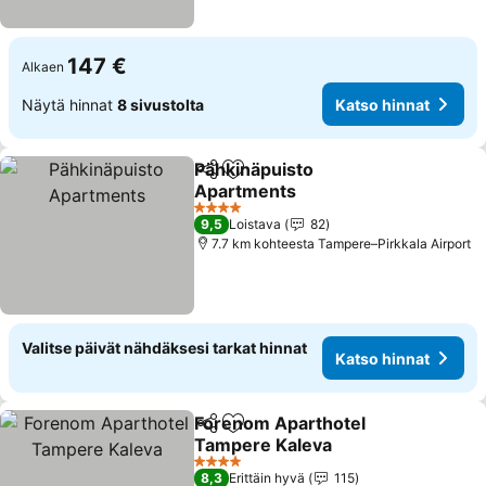
147 €
Alkaen
Näytä hinnat
8 sivustolta
Katso hinnat
Pähkinäpuisto
Jaa
Lisää suosikkeihin
Apartments
Katso hinnat
4 Tähtiluokitus
9,5
Loistava
82
7.7 km kohteesta Tampere–Pirkkala Airport
Valitse päivät nähdäksesi tarkat hinnat
Katso hinnat
Forenom Aparthotel
Jaa
Lisää suosikkeihin
Tampere Kaleva
Katso hinnat
4 Tähtiluokitus
8,3
Erittäin hyvä
115