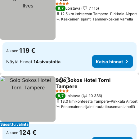
Jaa
Lisää suosikkeihin
4 Tähtiluokitus
8,7
Loistava
7 115
12.5 km kohteesta Tampere–Pirkkala Airport
Keskeinen sijainti Tammerkosken varrella
Ka
119 €
Alkaen
Näytä hinnat
14 sivustolta
Katso hinnat
Solo Sokos Hotel Torni
Jaa
Lisää suosikkeihin
Tampere
Katso hinnat
4 Tähtiluokitus
8,7
Loistava
10 386
13.0 km kohteesta Tampere–Pirkkala Airport
Erinomainen sijainti rautatieaseman lähellä
K
Suosittu valinta
124 €
Alkaen