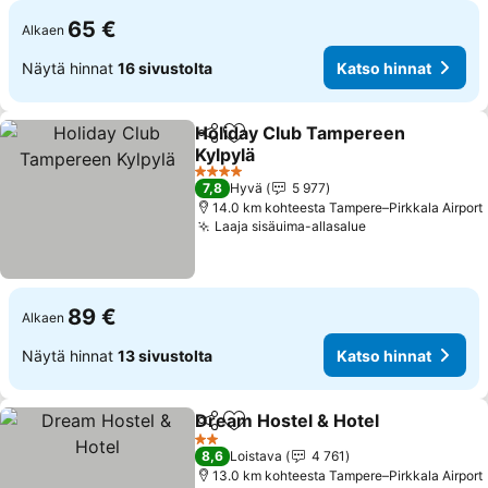
65 €
Alkaen
Näytä hinnat
16 sivustolta
Katso hinnat
Holiday Club Tampereen
Jaa
Lisää suosikkeihin
Kylpylä
Katso hinnat
4 Tähtiluokitus
7,8
Hyvä
5 977
14.0 km kohteesta Tampere–Pirkkala Airport
Laaja sisäuima-allasalue
Katso hinnat
89 €
Alkaen
Näytä hinnat
13 sivustolta
Katso hinnat
Dream Hostel & Hotel
Jaa
Lisää suosikkeihin
Kats
2 Tähtiluokitus
8,6
Loistava
4 761
13.0 km kohteesta Tampere–Pirkkala Airport