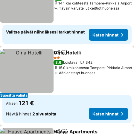
14.1 km kohteesta Tampere–Pirkkala Airport
Täysin varustellut keittiöt huoneissa
Katso 
Valitse päivät nähdäksesi tarkat hinnat
Katso hinnat
Oma Hotelli
Jaa
Lisää suosikkeihin
Katso hinnat
2 Tähtiluokitus
8,6
Loistava
342
15.0 km kohteesta Tampere–Pirkkala Airport
Äänieristetyt huoneet
Katso hinnat
Suosittu valinta
121 €
Alkaen
Näytä hinnat
2 sivustolta
Katso hinnat
Haave Apartments