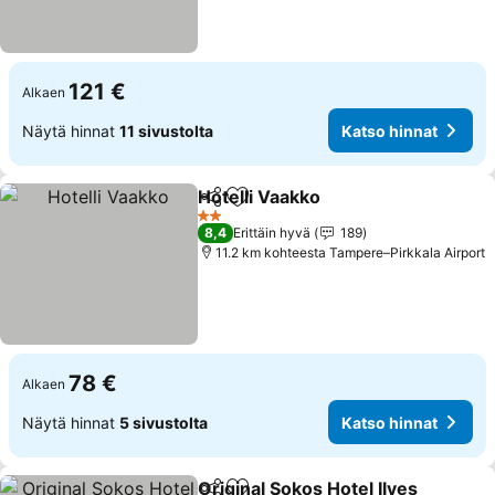
121 €
Alkaen
Näytä hinnat
11 sivustolta
Katso hinnat
Hotelli Vaakko
Jaa
Lisää suosikkeihin
Katso hinnat
2 Tähtiluokitus
8,4
Erittäin hyvä
189
11.2 km kohteesta Tampere–Pirkkala Airport
78 €
Alkaen
Näytä hinnat
5 sivustolta
Katso hinnat
Original Sokos Hotel Ilves