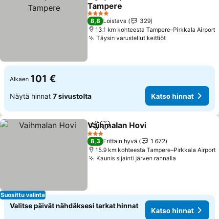
Jaa
Lisää suosikkeihin
Tampere
Katso hinnat
4 Tähtiluokitus
8,8
Loistava
329
13.1 km kohteesta Tampere–Pirkkala Airport
Täysin varustellut keittiöt
Katso hinnat
101 €
Alkaen
Näytä hinnat
7 sivustolta
Katso hinnat
Vaihmalan Hovi
Jaa
Lisää suosikkeihin
Katso hinn
3 Tähtiluokitus
8,3
Erittäin hyvä
1 672
15.9 km kohteesta Tampere–Pirkkala Airport
Kaunis sijainti järven rannalla
Katso hinna
Suosittu valinta
Valitse päivät nähdäksesi tarkat hinnat
Katso hinnat