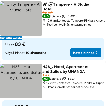
Unity Tampere - A Studio
Jaa
Lisää suosikkeihin
Hotel
Katso hinnat
4 Tähtiluokitus
9,0
Loistava
4 090
10.9 km kohteesta Tampere–Pirkkala Airport
Teollisen tyylikäs tehdasmuunnos
Katso hi
Suosittu valinta
83 €
Alkaen
Näytä hinnat
10 sivustolta
Katso hinnat
H28 - Hotel, Apartments
Jaa
Lisää suosikkeihin
and Suites by UHANDA
Katso hinnat
3 Tähtiluokitus
9,1
Loistava
1 627
12.2 km kohteesta Tampere–Pirkkala Airport
Omat suomalaiset saunat huoneissa
Katso 