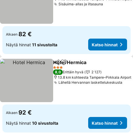
Sisäuima-allas ja iltasauna
Katso hinnat
82 €
Alkaen
Näytä hinnat
11 sivustolta
Katso hinnat
Hotel Hermica
Jaa
Lisää suosikkeihin
Katso hinna
3 Tähtiluokitus
8,0
Erittäin hyvä
2 127
13.8 km kohteesta Tampere–Pirkkala Airport
Lähellä Hervannan laskettelukeskusta
Kats
92 €
Alkaen
Näytä hinnat
10 sivustolta
Katso hinnat