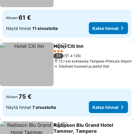
61 €
Alkaen
Näytä hinnat
11 sivustolta
Katso hinnat
Hotel Citi Inn
Jaa
Lisää suosikkeihin
Katso hinnat
3 Tähtiluokitus
7,1
4 126
13.1 km kohteesta Tampere–Pirkkala Airport
Edulliset huoneet ja jaetut tilat
Katso hinn
75 €
Alkaen
Näytä hinnat
7 sivustolta
Katso hinnat
Radisson Blu Grand Hotel
Jaa
Lisää suosikkeihin
Tammer, Tampere