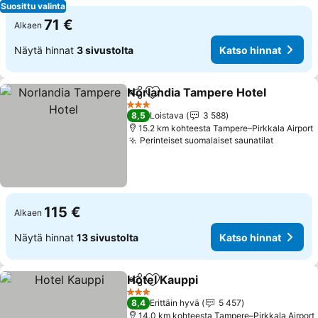
Suosittu valinta
71 €
Alkaen
Näytä hinnat
3 sivustolta
Katso hinnat
Norlandia Tampere Hotel
Jaa
Lisää suosikkeihin
K
3 Tähtiluokitus
8,5
Loistava
3 588
15.2 km kohteesta Tampere–Pirkkala Airport
Perinteiset suomalaiset saunatilat
Katso hi
115 €
Alkaen
Näytä hinnat
13 sivustolta
Katso hinnat
Hotel Kauppi
Jaa
Lisää suosikkeihin
Katso hinnat
3 Tähtiluokitus
8,4
Erittäin hyvä
5 457
14.0 km kohteesta Tampere–Pirkkala Airport