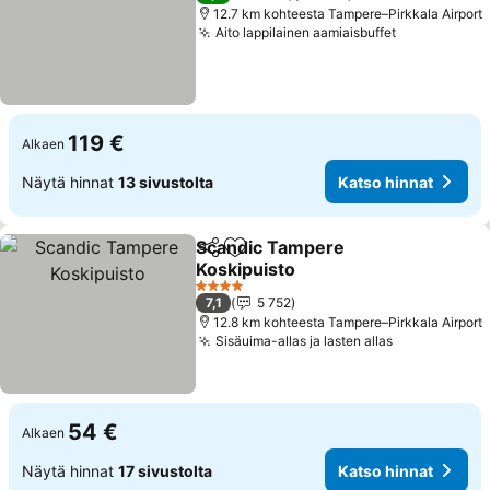
12.7 km kohteesta Tampere–Pirkkala Airport
Aito lappilainen aamiaisbuffet
Katso hinna
119 €
Alkaen
Näytä hinnat
13 sivustolta
Katso hinnat
Scandic Tampere
Jaa
Lisää suosikkeihin
Koskipuisto
Katso hinnat
4 Tähtiluokitus
7,1
5 752
12.8 km kohteesta Tampere–Pirkkala Airport
Sisäuima-allas ja lasten allas
Katso hinna
54 €
Alkaen
Näytä hinnat
17 sivustolta
Katso hinnat