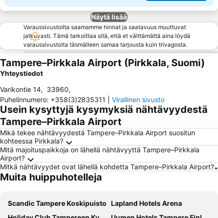
Näytä lisää
Varaussivustoilta saamamme hinnat ja saatavuus muuttuvat
jatkuvasti. Tämä tarkoittaa sitä, että et välttämättä aina löydä
varaussivustolta täsmälleen samaa tarjousta kuin trivagosta.
Tampere–Pirkkala Airport (Pirkkala, Suomi)
Yhteystiedot
Varikontie 14
,
33960
,
Puhelinnumero
:
+358(3)2835311
|
Virallinen sivusto
Usein kysyttyjä kysymyksiä nähtävyydestä
Tampere–Pirkkala Airport
Mikä tekee nähtävyydestä Tampere–Pirkkala Airport suositun
kohteessa Pirkkala?
Mitä majoituspaikkoja on lähellä nähtävyyttä Tampere–Pirkkala
Airport?
Mitkä nähtävyydet ovat lähellä kohdetta Tampere–Pirkkala Airport?
Muita huippuhotelleja
Scandic Tampere Koskipuisto
Lapland Hotels Arena
Holiday Club Tampereen Kylpylä
Uumen Hotels Tampere Finlayson