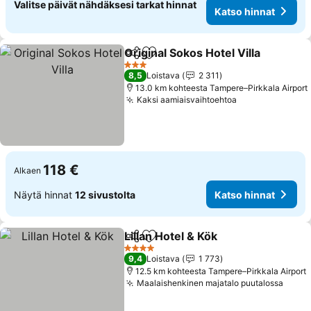
Valitse päivät nähdäksesi tarkat hinnat
Katso hinnat
Original Sokos Hotel Villa
Jaa
Lisää suosikkeihin
K
3 Tähtiluokitus
8,5
Loistava
2 311
13.0 km kohteesta Tampere–Pirkkala Airport
Kaksi aamiaisvaihtoehtoa
Katso hinnat
118 €
Alkaen
Näytä hinnat
12 sivustolta
Katso hinnat
Lillan Hotel & Kök
Jaa
Lisää suosikkeihin
Katso hin
4 Tähtiluokitus
9,4
Loistava
1 773
12.5 km kohteesta Tampere–Pirkkala Airport
Maalaishenkinen majatalo puutalossa
Katso