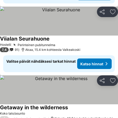
Jaa
Li
Viialan Seurahuone
Hostelli
Perinteinen pubitunnelma
7,4
91
Akaa, 15.4 km kohteesta Valkeakoski
Valitse päivät nähdäksesi tarkat hinnat
Katso hinnat
Jaa
Li
Getaway in the wilderness
Koko talo/asunto