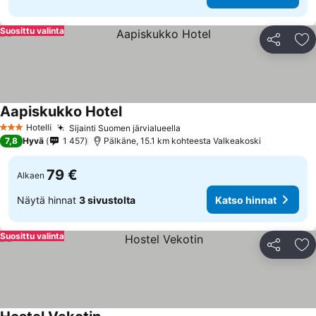
Suosittu valinta
Jaa
Li
Aapiskukko Hotel
Hotelli
Sijainti Suomen järvialueella
3 Tähtiluokitus
7,8
Hyvä
1 457
Pälkäne, 15.1 km kohteesta Valkeakoski
79 €
Alkaen
Näytä hinnat
3 sivustolta
Katso hinnat
Suosittu valinta
Jaa
Li