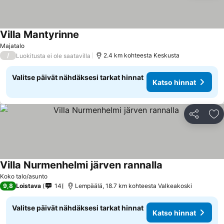
Villa Mantyrinne
Majatalo
/
2.4 km kohteesta Keskusta
Luokitusta ei ole saatavilla
Valitse päivät nähdäksesi tarkat hinnat
Katso hinnat
Jaa
Li
Villa Nurmenhelmi järven rannalla
Koko talo/asunto
9,8
Loistava
14
Lempäälä, 18.7 km kohteesta Valkeakoski
Valitse päivät nähdäksesi tarkat hinnat
Katso hinnat