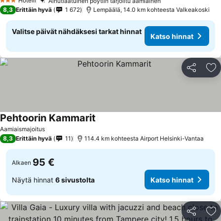
Hotelli
Ainutlaatuinen pöytiin tarjoiltu aamiainen
3 Tähtiluokitus
8,3
Erittäin hyvä
1 672
Lempäälä, 14.0 km kohteesta Valkeakoski
Valitse päivät nähdäksesi tarkat hinnat
Katso hinnat
Jaa
Li
Pehtoorin Kammarit
Aamiaismajoitus
8,3
Erittäin hyvä
11
114.4 km kohteesta Airport Helsinki-Vantaa
95 €
Alkaen
Näytä hinnat
6 sivustolta
Katso hinnat
Jaa
Li