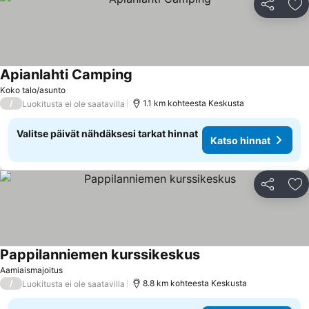
Jaa
Li
Apianlahti Camping
Koko talo/asunto
/
1.1 km kohteesta Keskusta
Luokitusta ei ole saatavilla
Valitse päivät nähdäksesi tarkat hinnat
Katso hinnat
Jaa
Li
Pappilanniemen kurssikeskus
Aamiaismajoitus
/
8.8 km kohteesta Keskusta
Luokitusta ei ole saatavilla