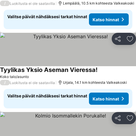
/
Lempäälä, 10.5 km kohteesta Valkeakoski
Luokitusta ei ole saatavilla
Valitse päivät nähdäksesi tarkat hinnat
Katso hinnat
Jaa
Li
Tyylikas Yksio Aseman Vieressa!
Koko talo/asunto
/
Urjala, 14.1 km kohteesta Valkeakoski
Luokitusta ei ole saatavilla
Valitse päivät nähdäksesi tarkat hinnat
Katso hinnat
Jaa
Li