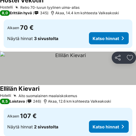
Hostel Vekotin
Hostelli
Retro 70-luvun tyylinen uima-allas
8,0
Erittäin hyvä
345
Akaa, 14.4 km kohteesta Valkeakoski
70 €
Alkaen
Näytä hinnat
3 sivustolta
Katso hinnat
Jaa
Li
Ellilän Kievari
Hotelli
Aito suomalainen maalaiskokemus
8,5
Loistava
246
Akaa, 12.6 km kohteesta Valkeakoski
107 €
Alkaen
Näytä hinnat
2 sivustolta
Katso hinnat