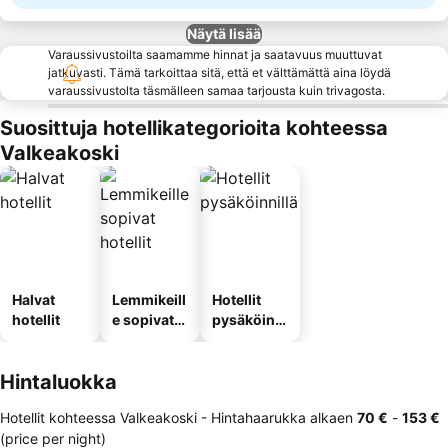
Näytä lisää
Varaussivustoilta saamamme hinnat ja saatavuus muuttuvat
jatkuvasti. Tämä tarkoittaa sitä, että et välttämättä aina löydä
varaussivustolta täsmälleen samaa tarjousta kuin trivagosta.
Suosittuja hotellikategorioita kohteessa
Valkeakoski
Halvat
Lemmikeill
Hotellit
hotellit
e sopivat
pysäköinni
hotellit
llä
Hintaluokka
Hotellit kohteessa Valkeakoski -
Hintahaarukka
alkaen
‎70 €
-
‎153 €
(price per night)