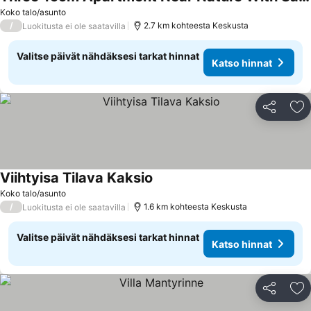
Koko talo/asunto
/
2.7 km kohteesta Keskusta
Luokitusta ei ole saatavilla
Valitse päivät nähdäksesi tarkat hinnat
Katso hinnat
Jaa
Li
Viihtyisa Tilava Kaksio
Koko talo/asunto
/
1.6 km kohteesta Keskusta
Luokitusta ei ole saatavilla
Valitse päivät nähdäksesi tarkat hinnat
Katso hinnat
Jaa
Li