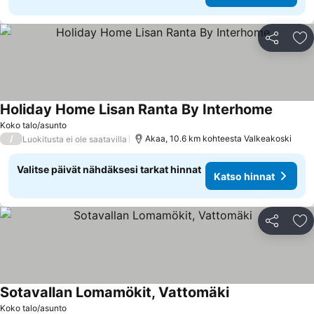
Jaa
Li
Holiday Home Lisan Ranta By Interhome
Koko talo/asunto
/
Akaa, 10.6 km kohteesta Valkeakoski
Luokitusta ei ole saatavilla
Valitse päivät nähdäksesi tarkat hinnat
Katso hinnat
Jaa
Li
Sotavallan Lomamökit, Vattomäki
Koko talo/asunto