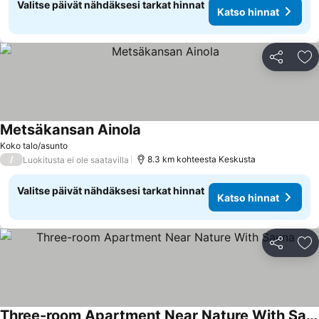
Valitse päivät nähdäksesi tarkat hinnat
Katso hinnat
Jaa
Li
Metsäkansan Ainola
Koko talo/asunto
/
8.3 km kohteesta Keskusta
Luokitusta ei ole saatavilla
Valitse päivät nähdäksesi tarkat hinnat
Katso hinnat
Jaa
Li
Three-room Apartment Near Nature With Sauna