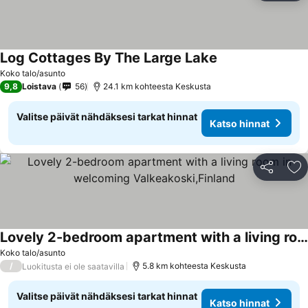
Log Cottages By The Large Lake
Koko talo/asunto
9,8
Loistava
56
24.1 km kohteesta Keskusta
Valitse päivät nähdäksesi tarkat hinnat
Katso hinnat
Jaa
Li
Lovely 2-bedroom apartment with a living room in welcoming Valkeakoski,Finland
Koko talo/asunto
/
5.8 km kohteesta Keskusta
Luokitusta ei ole saatavilla
Valitse päivät nähdäksesi tarkat hinnat
Katso hinnat