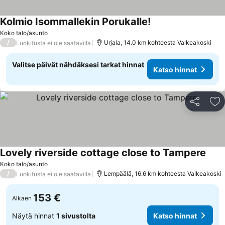
Kolmio Isommallekin Porukalle!
Koko talo/asunto
/
Urjala, 14.0 km kohteesta Valkeakoski
Luokitusta ei ole saatavilla
Valitse päivät nähdäksesi tarkat hinnat
Katso hinnat
Jaa
Li
Lovely riverside cottage close to Tampere
Koko talo/asunto
/
Lempäälä, 16.6 km kohteesta Valkeakoski
Luokitusta ei ole saatavilla
153 €
Alkaen
Näytä hinnat
1 sivustolta
Katso hinnat