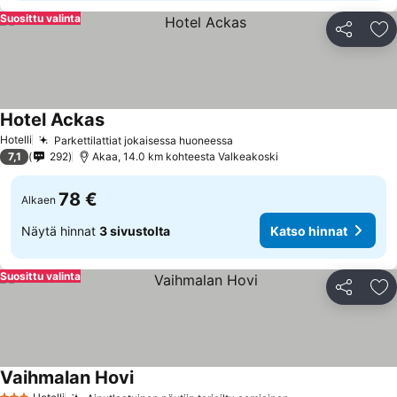
Suosittu valinta
Jaa
Li
Hotel Ackas
Hotelli
Parkettilattiat jokaisessa huoneessa
7,1
292
Akaa, 14.0 km kohteesta Valkeakoski
78 €
Alkaen
Näytä hinnat
3 sivustolta
Katso hinnat
Suosittu valinta
Jaa
Li
Vaihmalan Hovi