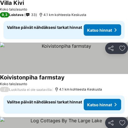
Villa Kivi
Koko talo/asunto
9,3
Loistava
33
4.1 km kohteesta Keskusta
Valitse päivät nähdäksesi tarkat hinnat
Katso hinnat
Jaa
Li
Koivistonpiha farmstay
Koko talo/asunto
/
4.1 km kohteesta Keskusta
Luokitusta ei ole saatavilla
Valitse päivät nähdäksesi tarkat hinnat
Katso hinnat
Jaa
Li