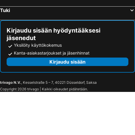
Jyväskylä, Länsi-Suomi Hotellit
Rovaniemi, Lappi Hotellit
Tuki
Lappeenranta, Etelä-Suomi Hotellit
Kirjaudu sisään hyödyntääksesi
jäsenedut
Yksilöity käyttökokemus
Kanta-asiakastarjoukset ja jäsenhinnat
Kirjaudu sisään
trivago N.V.
, Kesselstraße 5 – 7, 40221 Düsseldorf, Saksa
Copyright 2026 trivago | Kaikki oikeudet pidätetään.