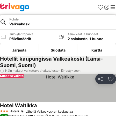
Suosikit
Kirjaud
Val
Kohde
Valkeakoski
Tulo-/lähtöpäivä
Asiakkaat ja huoneet
Päivämäärät
2 asiakasta, 1 huone
Järjestä
Suodata
Kartta
Hotellit kaupungissa Valkeakoski (Länsi-
Suomi, Suomi)
Näin maksut vaikuttavat hakutulosten järjestykseen
Suosittu valinta
Jaa
Li
Hotel Waltikka
Hotelli
Lähellä Valkeakosken keskustaa
3 Tähtiluokitus