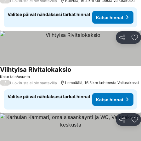
/
Kalvola, 16.2 km kohteesta Valkeakoski
Luokitusta ei ole saatavilla
Valitse päivät nähdäksesi tarkat hinnat
Katso hinnat
Jaa
Li
Viihtyisa Rivitalokaksio
Koko talo/asunto
/
Lempäälä, 16.5 km kohteesta Valkeakoski
Luokitusta ei ole saatavilla
Valitse päivät nähdäksesi tarkat hinnat
Katso hinnat
Jaa
Li