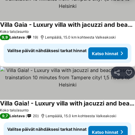
Villa Gaia - Luxury villa with jacuzzi and beach close to trainstation 10 minutes from Tampere city! 1,5 hours to Helsinki
Koko talo/asunto
9,9
Loistava
19
Lempäälä, 15.0 km kohteesta Valkeakoski
Valitse päivät nähdäksesi tarkat hinnat
Katso hinnat
Jaa
Li
Villa Gaia! - Luxury villa with jacuzzi and beach close to trainstation 10 minutes from Tampere city! 1,5 hours to Helsinki
Koko talo/asunto
9,7
Loistava
20
Lempäälä, 15.0 km kohteesta Valkeakoski
Valitse päivät nähdäksesi tarkat hinnat
Katso hinnat