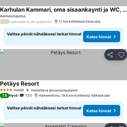
Karhulan Kammari, oma sisaankaynti ja WC, Valkeakoski keskusta
Aamiaismajoitus
/
1.1 km kohteesta Keskusta
Luokitusta ei ole saatavilla
Valitse päivät nähdäksesi tarkat hinnat
Katso hinnat
Jaa
Li
Petäys Resort
Hotelli
Viehättävä järvenrantasijainti
4 Tähtiluokitus
7,6
Hyvä
721
Hämeenlinna, 19.6 km kohteesta Valkeakoski
Valitse päivät nähdäksesi tarkat hinnat
Katso hinnat