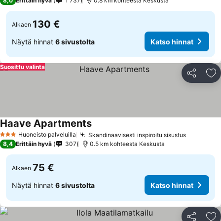
8,0
Erittäin hyvä
1 737
0.8 km kohteesta Keskusta
130 €
Alkaen
Näytä hinnat
6 sivustolta
Katso hinnat
Suosittu valinta
Jaa
Li
Haave Apartments
Huoneisto palveluilla
Skandinaavisesti inspiroitu sisustus
3 Tähtiluokitus
8,4
Erittäin hyvä
307
0.5 km kohteesta Keskusta
75 €
Alkaen
Näytä hinnat
6 sivustolta
Katso hinnat