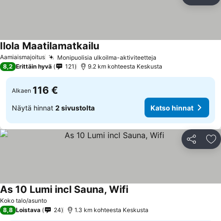
Jaa
Li
Ilola Maatilamatkailu
Aamiaismajoitus
Monipuolisia ulkoilma-aktiviteetteja
8,2
Erittäin hyvä
121
9.2 km kohteesta Keskusta
116 €
Alkaen
Näytä hinnat
2 sivustolta
Katso hinnat
Jaa
Li
As 10 Lumi incl Sauna, Wifi
Koko talo/asunto
8,8
Loistava
24
1.3 km kohteesta Keskusta