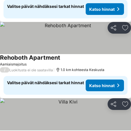
Valitse päivät nähdäksesi tarkat hinnat
Katso hinnat
Jaa
Li
Rehoboth Apartment
Aamiaismajoitus
/
1.0 km kohteesta Keskusta
Luokitusta ei ole saatavilla
Valitse päivät nähdäksesi tarkat hinnat
Katso hinnat
Jaa
Li