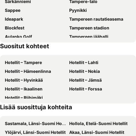
Särkänniemi
Tampere-talo
Sappee
Pyynikki
Ideapark
Tampereen rautatieasema
Blockfest
Tampereen stadion
Aulanko Golf
Tampereen jäähalli
Suositut kohteet
Verkosto
Tampere–Pirkkala Airport
Tampereen työväen teatteri
Hämeenlinnan rautatieasema
Hotellit – Tampere
Hotellit – Lahti
Hervannan hiihtokeskus
Verkatehdas
Hotellit – Hämeenlinna
Hotellit – Nokia
Hämeen linna
Tampereen teatteri
Hotellit – Hyvinkää
Hotellit – Jämsä
Wanaja Festival
Tampereen taidemessut
Hotellit – Ikaalinen
Hotellit – Forssa
Tammer-Golf
Tampereen yliopisto
Hotellit – Riihimäki
Tampere Bus Station
Tullikamari
Lisää suosittuja kohteita
Euromining
Tampereen tuomiokirkko
Vakoilumuseo
Mustavuoren laskettelukeskus
Sastamala, Länsi-Suomi Hotellit
Hollola, Etelä-Suomi Hotellit
Kädentaidot
Ylöjärvi, Länsi-Suomi Hotellit
Akaa, Länsi-Suomi Hotellit