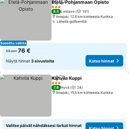
Etelä-Pohjanmaan Opisto
Jaa
Lisää suosikkeihin
3 Tähtiluokitus
8,5
Loistava
151
Ilmajoki, 12.6 km kohteesta Kurikka
Lähellä golfkenttiä
Katso hinnat
Suosittu valinta
76 €
Alkaen
Näytä hinnat
3 sivustolta
Katso hinnat
Kahvila Kuppi
Jaa
Lisää suosikkeihin
Katso hinnat
3 Tähtiluokitus
7,6
Hyvä
24
Ilmajoki, 15.5 km kohteesta Kurikka
Valitse päivät nähdäksesi tarkat hinnat
Katso hinnat