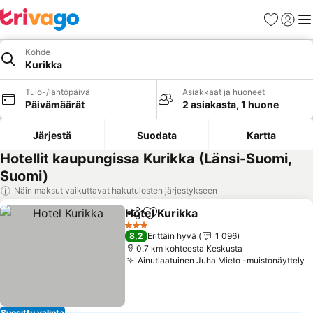
Suosikit
Kirjaud
Val
Kohde
Kurikka
Tulo-/lähtöpäivä
Asiakkaat ja huoneet
Päivämäärät
2 asiakasta, 1 huone
Järjestä
Suodata
Kartta
Hotellit kaupungissa Kurikka (Länsi-Suomi,
Suomi)
Näin maksut vaikuttavat hakutulosten järjestykseen
Hotel Kurikka
Jaa
Lisää suosikkeihin
Katso hinnat
3 Tähtiluokitus
8,2
Erittäin hyvä
1 096
0.7 km kohteesta Keskusta
Ainutlaatuinen Juha Mieto -muistonäyttely
K
Suosittu valinta