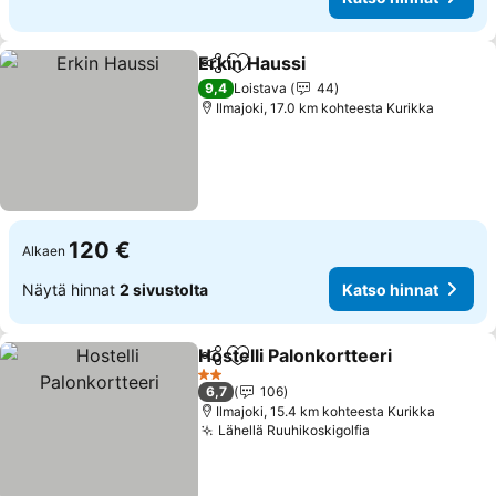
Erkin Haussi
Jaa
Lisää suosikkeihin
Katso hinnat
9,4
Loistava
44
Ilmajoki, 17.0 km kohteesta Kurikka
120 €
Alkaen
Näytä hinnat
2 sivustolta
Katso hinnat
Hostelli Palonkortteeri
Jaa
Lisää suosikkeihin
Kat
2 Tähtiluokitus
6,7
106
Ilmajoki, 15.4 km kohteesta Kurikka
Lähellä Ruuhikoskigolfia
Katso hinnat