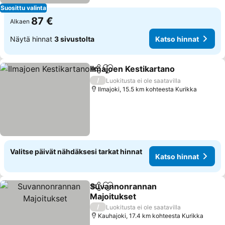
Suosittu valinta
87 €
Alkaen
Näytä hinnat
3 sivustolta
Katso hinnat
Ilmajoen Kestikartano
Jaa
Lisää suosikkeihin
Kats
/
Luokitusta ei ole saatavilla
Ilmajoki, 15.5 km kohteesta Kurikka
Valitse päivät nähdäksesi tarkat hinnat
Katso hinnat
Suvannonrannan
Jaa
Lisää suosikkeihin
Majoitukset
Katso hinnat
/
Luokitusta ei ole saatavilla
Kauhajoki, 17.4 km kohteesta Kurikka