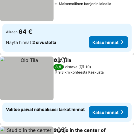
Maisemallinen kanjonin laidalla
Katso hin
64 €
Alkaen
Näytä hinnat
2 sivustolta
Katso hinnat
Olo Tila
Jaa
Lisää suosikkeihin
Katso hinnat
8,9
Loistava
10
9.3 km kohteesta Keskusta
Valitse päivät nähdäksesi tarkat hinnat
Katso hinnat
Studio in the center of
Jaa
Lisää suosikkeihin