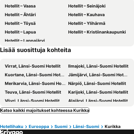
Hotellit – Vaasa
Hotellit – Seinäjoki
Hotellit – Ähtäri
Hotellit – Kauhava
Hotellit – Töysä
Hotellit – Ylihärmä
Hotellit – Lapua
Hotellit – Kristiinankaupunki
Hotellit – Lappajärvi
Lisää suosittuja kohteita
Virrat, Länsi-Suomi Hotellit
Ilmajoki, Länsi-Suomi Hotellit
Kuortane, Länsi-Suomi Hotellit
Jämijärvi, Länsi-Suomi Hotellit
Merikarvia, Länsi-Suomi Hotellit
Närpiö, Länsi-Suomi Hotellit
Teuva, Länsi-Suomi Hotellit
Karijoki, Länsi-Suomi Hotellit
Vöyri, Länsi-Suomi Hotellit
Alajärvi, Länsi-Suomi Hotellit
Alavus, Länsi-Suomi Hotellit
Alahärmä, Länsi-Suomi Hotellit
Katso kaikki majoitukset kohteessa Kurikka
Kauhajoki, Länsi-Suomi Hotellit
Kihniö, Länsi-Suomi Hotellit
Hotellihaku
Eurooppa
Suomi
Länsi-Suomi
Kurikka
Parkano, Länsi-Suomi Hotellit
Mustasaari, Länsi-Suomi Hotellit