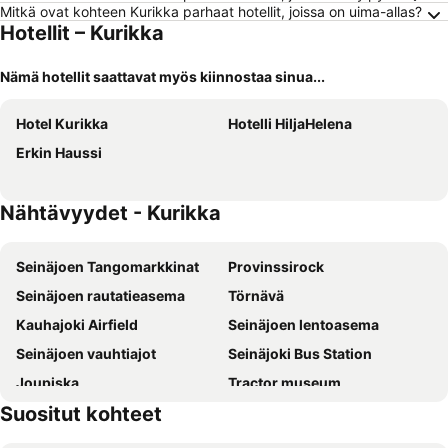
Mitkä ovat kohteen Kurikka parhaat hotellit, joissa on uima-allas?
Hotellit – Kurikka
Nämä hotellit saattavat myös kiinnostaa sinua...
Hotel Kurikka
Hotelli HiljaHelena
Erkin Haussi
Nähtävyydet - Kurikka
Seinäjoen Tangomarkkinat
Provinssirock
Seinäjoen rautatieasema
Törnävä
Kauhajoki Airfield
Seinäjoen lentoasema
Seinäjoen vauhtiajot
Seinäjoki Bus Station
Joupiska
Tractor museum
Suositut kohteet