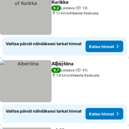
Kurikka
Katso hinnat
9,2
Loistava
13
1.1 km kohteesta Keskusta
Valitse päivät nähdäksesi tarkat hinnat
Katso hinnat
Albertiina
Jaa
Lisää suosikkeihin
Katso hinnat
9,7
Loistava
41
7.6 km kohteesta Keskusta
Valitse päivät nähdäksesi tarkat hinnat
Katso hinnat