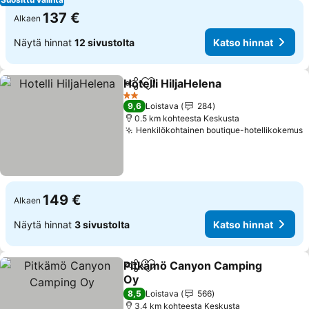
137 €
Alkaen
Näytä hinnat
12 sivustolta
Katso hinnat
Hotelli HiljaHelena
Jaa
Lisää suosikkeihin
Katso hi
2 Tähtiluokitus
9,6
Loistava
284
0.5 km kohteesta Keskusta
Henkilökohtainen boutique-hotellikokemus
K
149 €
Alkaen
Näytä hinnat
3 sivustolta
Katso hinnat
Pitkämö Canyon Camping
Jaa
Lisää suosikkeihin
Oy
Katso hinnat
8,5
Loistava
566
3.4 km kohteesta Keskusta