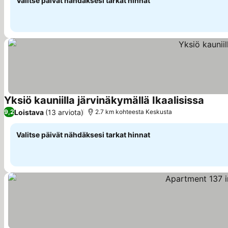
Valitse päivät nähdäksesi tarkat hinnat
Yksiö kauniilla järvinäkymällä Ikaalisissa
Loistava
(13 arviota)
9,2
2.7 km kohteesta Keskusta
Valitse päivät nähdäksesi tarkat hinnat