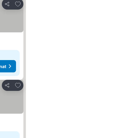
Lisää suosikkeihin
Jaa
nat
Lisää suosikkeihin
Jaa