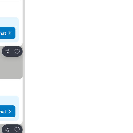
nat
Lisää suosikkeihin
Jaa
nat
Lisää suosikkeihin
Jaa