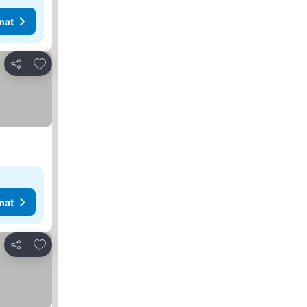
nat
Lisää suosikkeihin
Jaa
nat
Lisää suosikkeihin
Jaa