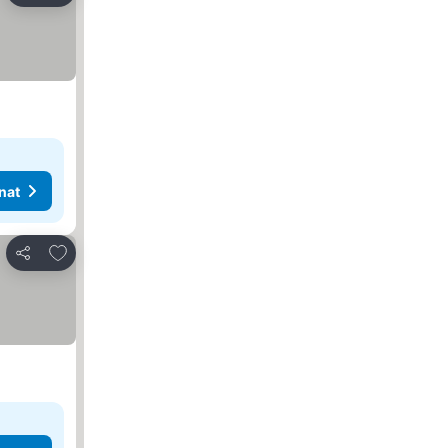
nat
Lisää suosikkeihin
Jaa