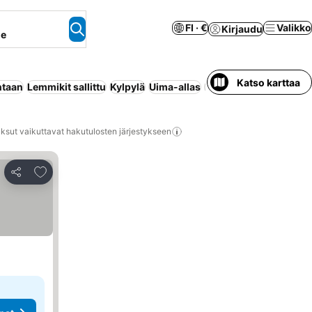
FI · €
Valikko
Kirjaudu
ne
Katso karttaa
ntaan
Lemmikit sallittu
Kylpylä
Uima-allas
Kuntosali
ksut vaikuttavat hakutulosten järjestykseen
Lisää suosikkeihin
Jaa