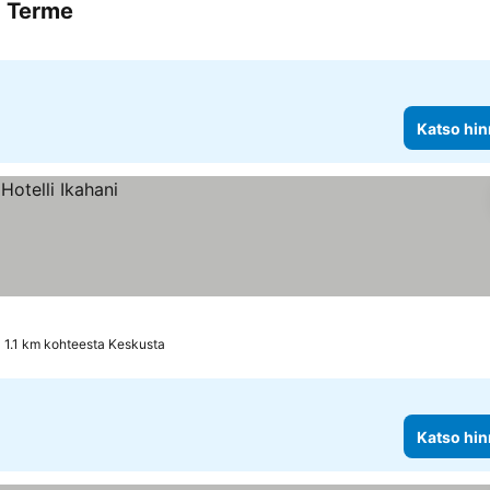
ä Terme
Katso hin
1.1 km kohteesta Keskusta
Katso hin