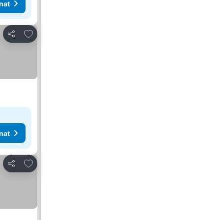
nat
Lisää suosikkeihin
Jaa
nat
Lisää suosikkeihin
Jaa