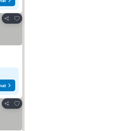
nat
Lisää suosikkeihin
Jaa
nat
Lisää suosikkeihin
Jaa