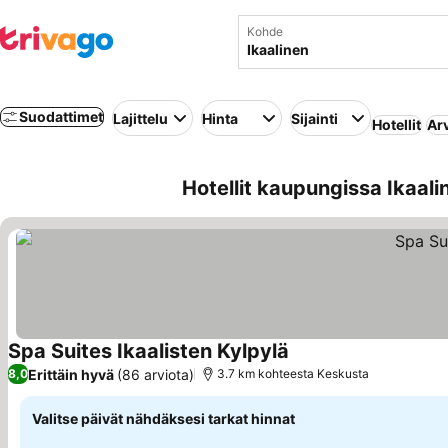
Kohde
Suodattimet
Lajittelu
Hinta
Sijainti
Hotellit
Ar
Hotellit kaupungissa Ikaal
Spa Suites Ikaalisten Kylpylä
Erittäin hyvä
(86 arviota)
8,0
3.7 km kohteesta Keskusta
Valitse päivät nähdäksesi tarkat hinnat