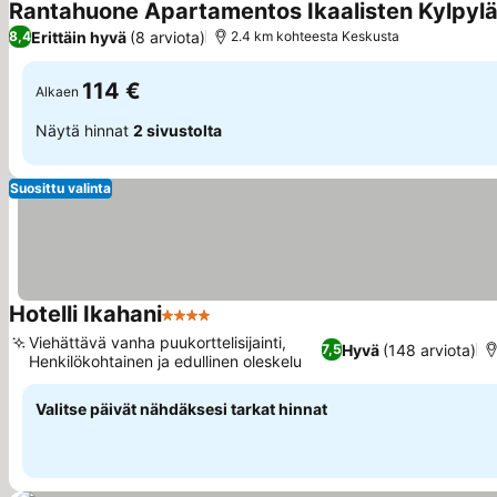
Rantahuone Apartamentos Ikaalisten Kylpyl
Erittäin hyvä
(8 arviota)
8,4
2.4 km kohteesta Keskusta
114 €
Alkaen
Näytä hinnat
2 sivustolta
Suosittu valinta
Hotelli Ikahani
4 Tähtiluokitus
Viehättävä vanha puukorttelisijainti,
Hyvä
(148 arviota)
7,5
Henkilökohtainen ja edullinen oleskelu
Valitse päivät nähdäksesi tarkat hinnat