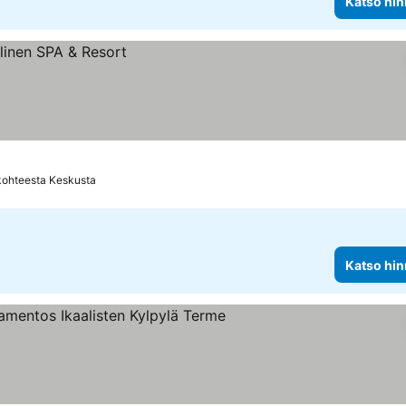
Katso hin
kohteesta Keskusta
Katso hin