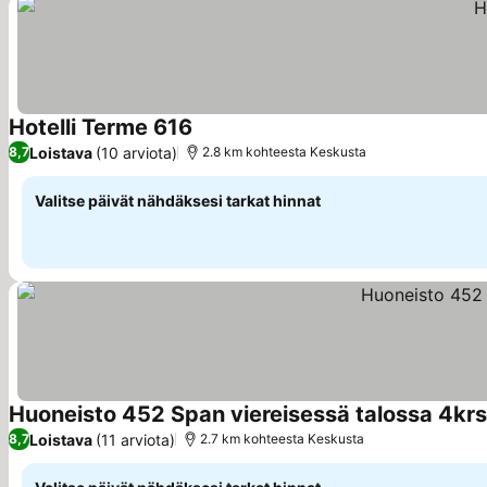
Hotelli Terme 616
Loistava
(10 arviota)
8,7
2.8 km kohteesta Keskusta
Valitse päivät nähdäksesi tarkat hinnat
Huoneisto 452 Span viereisessä talossa 4krs
Loistava
(11 arviota)
8,7
2.7 km kohteesta Keskusta