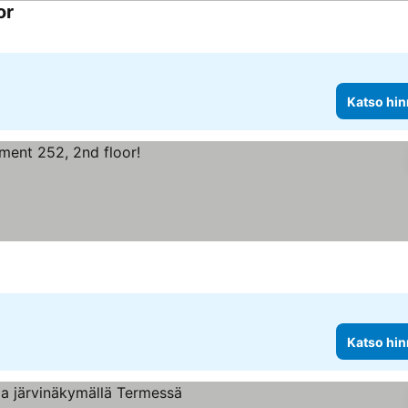
or
Katso hin
Katso hin