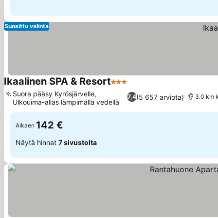
Suosittu valinta
Ikaalinen SPA & Resort
3 Tähtiluokitus
Suora pääsy Kyrösjärvelle,
(5 657 arviota)
7,4
3.0 km 
Ulkouima-allas lämpimällä vedellä
142 €
Alkaen
Näytä hinnat
7 sivustolta