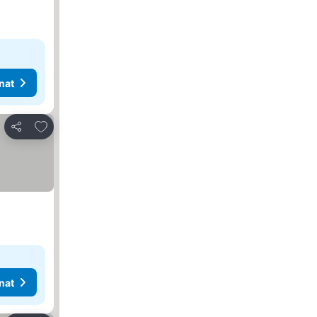
nat
Lisää suosikkeihin
Jaa
nat