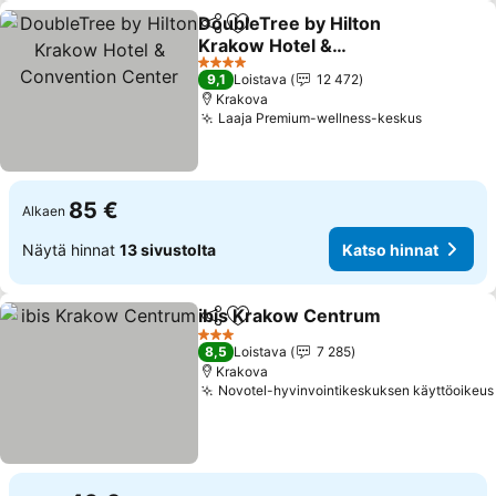
DoubleTree by Hilton
Jaa
Lisää suosikkeihin
Krakow Hotel &
Convention Center
Katso hinnat
4 Tähtiluokitus
9,1
Loistava
12 472
Krakova
Laaja Premium-wellness-keskus
Katso hi
85 €
Alkaen
Näytä hinnat
13 sivustolta
Katso hinnat
ibis Krakow Centrum
Jaa
Lisää suosikkeihin
Katso
3 Tähtiluokitus
8,5
Loistava
7 285
Krakova
Novotel-hyvinvointikeskuksen käyttöoikeus