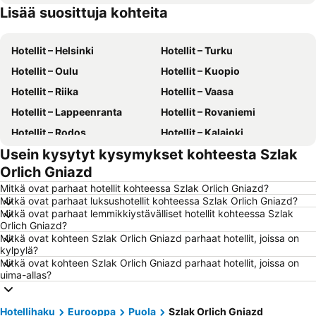
Lisää suosittuja kohteita
Hotellit – Suomi
Hotellit – Gran Canaria
Hotellit – Helsinki
Hotellit – Turku
Hotellit – Oulu
Hotellit – Kuopio
Hotellit – Riika
Hotellit – Vaasa
Hotellit – Lappeenranta
Hotellit – Rovaniemi
Hotellit – Rodos
Hotellit – Kalajoki
Usein kysytyt kysymykset kohteesta Szlak
Hotellit – Alanya
Hotellit – Joensuu
Orlich Gniazd
Hotellit – Fuengirola
Hotellit – Kööpenhamina
Mitkä ovat parhaat hotellit kohteessa Szlak Orlich Gniazd?
Hotellit – Savonlinna
Hotellit – Gdańsk
Mitkä ovat parhaat luksushotellit kohteessa Szlak Orlich Gniazd?
Mitkä ovat parhaat lemmikkiystävälliset hotellit kohteessa Szlak
Hotellit – Lahti
Hotellit – Hämeenlinna
Orlich Gniazd?
Hotellit – Seinäjoki
Hotellit – Kreikka
Mitkä ovat kohteen Szlak Orlich Gniazd parhaat hotellit, joissa on
kylpylä?
Hotellit – Malta
Hotellit – Aurinkorannikko
Mitkä ovat kohteen Szlak Orlich Gniazd parhaat hotellit, joissa on
uima-allas?
Hotellit – Teneriffa
Hotellit – Gardajärvi
Hotellit – Phuket
Hotellit – Koh Lanta
Hotellihaku
Eurooppa
Puola
Szlak Orlich Gniazd