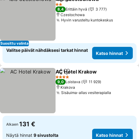
Jaa
Lisää suosikkeihin
Katso hi
2 Tähtiluokitus
8,4
Erittäin hyvä
3 777
Czestochowa
Hyvin varusteltu kuntokeskus
Katso hinn
Suosittu valinta
Valitse päivät nähdäksesi tarkat hinnat
Katso hinnat
AC Hotel Krakow
Jaa
Lisää suosikkeihin
Katso hin
4 Tähtiluokitus
9,0
Loistava
11 929
Krakova
Sisäuima-allas vesiterapialla
Katso hinna
131 €
Alkaen
Näytä hinnat
9 sivustolta
Katso hinnat