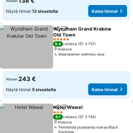
138 €
Alkaen
Näytä hinnat
12 sivustolta
Katso hinnat
Wyndham Grand Kraków
Jaa
Lisää suosikkeihin
Old Town
Katso hinnat
5 Tähtiluokitus
9,4
Loistava
4 757
Krakova
Maanalainen wellness-alue
Katso hinnat
243 €
Alkaen
Näytä hinnat
5 sivustolta
Katso hinnat
Hotel Wawel
Jaa
Lisää suosikkeihin
Katso hinnat
3 Tähtiluokitus
9,1
Loistava
3 794
Krakova
Perinteistä puolalaista ruokaa Black
Duckissa