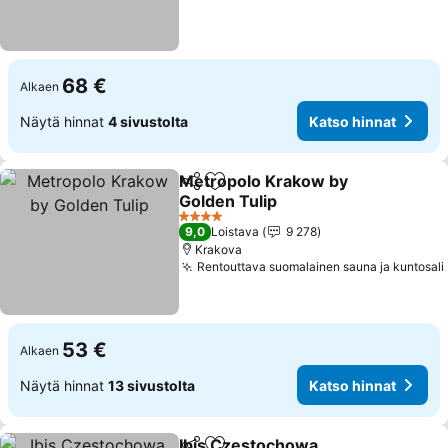
68 €
Alkaen
Näytä hinnat
4 sivustolta
Katso hinnat
Metropolo Krakow by
Jaa
Lisää suosikkeihin
Golden Tulip
Katso hinnat
4 Tähtiluokitus
9,0
Loistava
9 278
Krakova
Rentouttava suomalainen sauna ja kuntosali
53 €
Alkaen
Näytä hinnat
13 sivustolta
Katso hinnat
Ibis Czestochowa