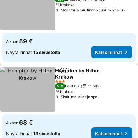
Krakova
Moderni ja edullinen kaupunkikeskus
Katso
59 €
Alkaen
Näytä hinnat
15 sivustolta
Katso hinnat
Hampton by Hilton
Jaa
Lisää suosikkeihin
Krakow
Katso hinnat
3 Tähtiluokitus
9,0
Loistava
11 583
Krakova
Sisäuima-allas ja spa
Katso hinnat
68 €
Alkaen
Näytä hinnat
13 sivustolta
Katso hinnat