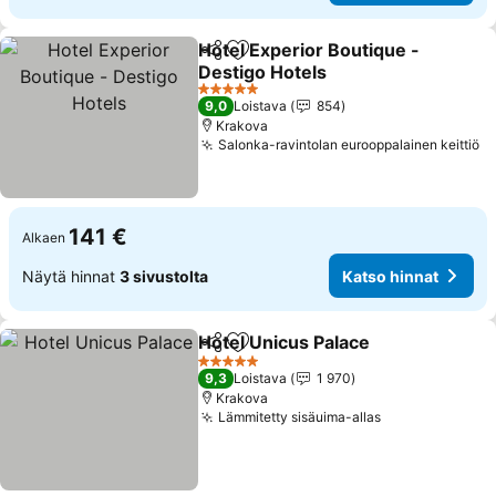
Hotel Experior Boutique -
Jaa
Lisää suosikkeihin
Destigo Hotels
Katso hinnat
5 Tähtiluokitus
9,0
Loistava
854
Krakova
Salonka-ravintolan eurooppalainen keittiö
Ka
141 €
Alkaen
Näytä hinnat
3 sivustolta
Katso hinnat
Hotel Unicus Palace
Jaa
Lisää suosikkeihin
Katso 
5 Tähtiluokitus
9,3
Loistava
1 970
Krakova
Lämmitetty sisäuima-allas
Katso hinnat