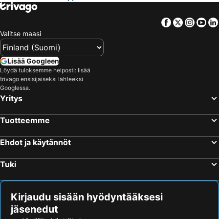
Hotellit – Santorini Saari
Hotellit – Viro
Hotellit – Espanja
Hotellit – Koh Samui
Facebook
Twitter
Insta
Yo
Hotellit – Kos Saari
Hotellit – Kypros
Valitse maasi
Hotellit – Lofoten
Hotellit – Uusimaa
Hotellit – Ylläs
Hotellit – Madeira
Lisää Googleen
Löydä tuloksemme helposti: lisää
Hotellit – Kroatia
Hotellit – Saarenmaa
trivago ensisijaiseksi lähteeksi
Googlessa.
Yritys
Tuotteemme
Ehdot ja käytännöt
Tuki
Kirjaudu sisään hyödyntääksesi
jäsenedut