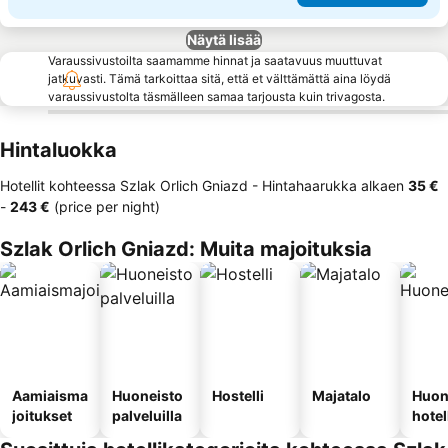
Näytä lisää
Varaussivustoilta saamamme hinnat ja saatavuus muuttuvat
jatkuvasti. Tämä tarkoittaa sitä, että et välttämättä aina löydä
varaussivustolta täsmälleen samaa tarjousta kuin trivagosta.
Hintaluokka
Hotellit kohteessa Szlak Orlich Gniazd -
Hintahaarukka
alkaen
‎35 €
-
‎243 €
(price per night)
Szlak Orlich Gniazd: Muita majoituksia
Aamiaisma
Huoneisto
Hostelli
Majatalo
Huon
joitukset
palveluilla
hotel