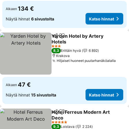
134 €
Alkaen
Näytä hinnat
6 sivustolta
Katso hinnat
Yarden Hotel by Artery
Jaa
Lisää suosikkeihin
Hotels
Katso hinnat
3 Tähtiluokitus
8,3
Erittäin hyvä
6 892
Krakova
Hiljaiset huoneet puutarhanäköalalla
Katso
47 €
Alkaen
Näytä hinnat
15 sivustolta
Katso hinnat
Hotel Ferreus Modern Art
Jaa
Lisää suosikkeihin
Deco
Katso hinnat
5 Tähtiluokitus
9,3
Loistava
2 224