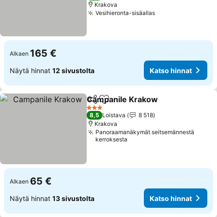
Krakova
Vesihieronta-sisäallas
Katso hinnat
165 €
Alkaen
Näytä hinnat
12 sivustolta
Katso hinnat
Campanile Krakow
Jaa
Lisää suosikkeihin
Katso h
3 Tähtiluokitus
8,5
Loistava
8 518
Krakova
Panoraamanäkymät seitsemännestä
kerroksesta
65 €
Alkaen
Näytä hinnat
13 sivustolta
Katso hinnat