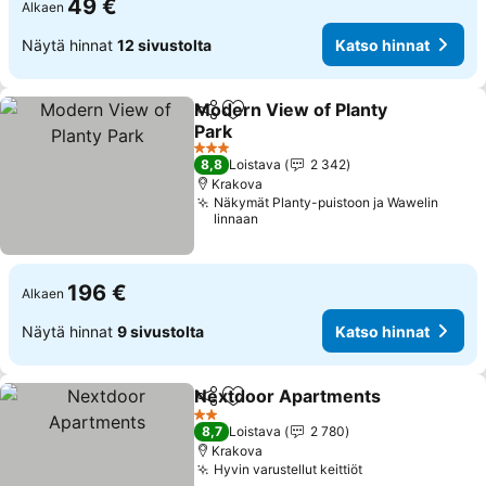
49 €
Alkaen
Näytä hinnat
12 sivustolta
Katso hinnat
Modern View of Planty
Jaa
Lisää suosikkeihin
Park
Katso hinnat
3 Tähtiluokitus
8,8
Loistava
2 342
Krakova
Näkymät Planty-puistoon ja Wawelin
linnaan
196 €
Alkaen
Näytä hinnat
9 sivustolta
Katso hinnat
Nextdoor Apartments
Jaa
Lisää suosikkeihin
Kats
2 Tähtiluokitus
8,7
Loistava
2 780
Krakova
Hyvin varustellut keittiöt
Katso hinnat