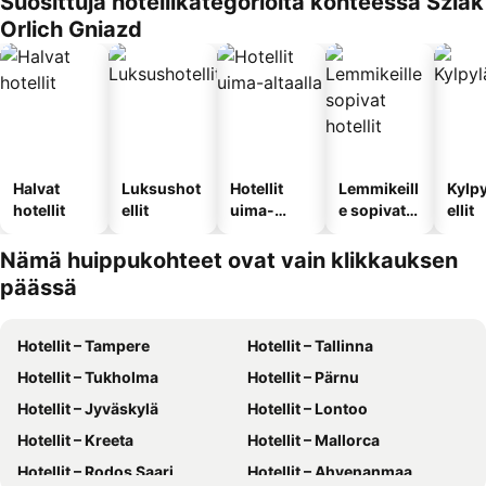
Suosittuja hotellikategorioita kohteessa Szlak
Orlich Gniazd
Halvat
Luksushot
Hotellit
Lemmikeill
Kylp
hotellit
ellit
uima-
e sopivat
ellit
altaalla
hotellit
Nämä huippukohteet ovat vain klikkauksen
päässä
Hotellit – Tampere
Hotellit – Tallinna
Hotellit – Tukholma
Hotellit – Pärnu
Hotellit – Jyväskylä
Hotellit – Lontoo
Hotellit – Kreeta
Hotellit – Mallorca
Hotellit – Rodos Saari
Hotellit – Ahvenanmaa