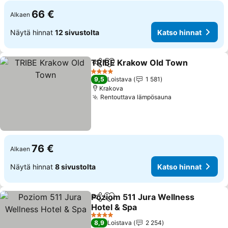
66 €
Alkaen
Näytä hinnat
12 sivustolta
Katso hinnat
TRIBE Krakow Old Town
Jaa
Lisää suosikkeihin
Ka
4 Tähtiluokitus
9,5
Loistava
1 581
Krakova
Rentouttava lämpösauna
Katso hinnat
76 €
Alkaen
Näytä hinnat
8 sivustolta
Katso hinnat
Poziom 511 Jura Wellness
Jaa
Lisää suosikkeihin
Hotel & Spa
Katso hinnat
4 Tähtiluokitus
8,9
Loistava
2 254