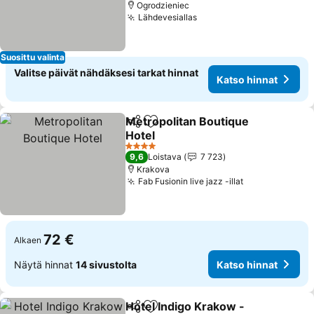
Ogrodzieniec
Lähdevesiallas
Katso hinnat
Suosittu valinta
Valitse päivät nähdäksesi tarkat hinnat
Katso hinnat
Metropolitan Boutique
Jaa
Lisää suosikkeihin
Hotel
Katso hinnat
4 Tähtiluokitus
9,6
Loistava
7 723
Krakova
Fab Fusionin live jazz -illat
Katso hinnat
72 €
Alkaen
Näytä hinnat
14 sivustolta
Katso hinnat
Hotel Indigo Krakow -
Jaa
Lisää suosikkeihin