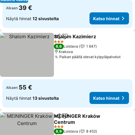
39 €
Alkaen
Näytä hinnat
12 sivustolta
Katso hinnat
Shalom Kazimierz
Jaa
Lisää suosikkeihin
Katso hi
3 Tähtiluokitus
8,6
Loistava
1 647
Krakova
Paikan päällä olevat kylpyläpalvelut
Katso 
55 €
Alkaen
Näytä hinnat
13 sivustolta
Katso hinnat
MEININGER Kraków
Jaa
Lisää suosikkeihin
Centrum
Katso hinnat
3 Tähtiluokitus
8,9
Loistava
8 452