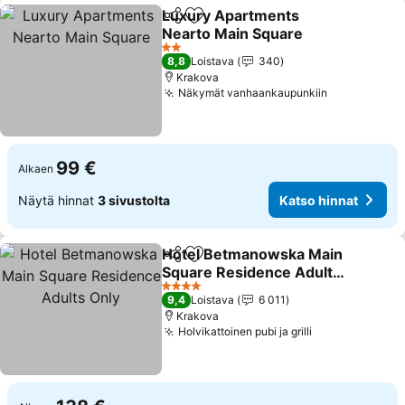
Luxury Apartments
Jaa
Lisää suosikkeihin
Nearto Main Square
Katso hinnat
2 Tähtiluokitus
8,8
Loistava
340
Krakova
Näkymät vanhaankaupunkiin
Katso hinna
99 €
Alkaen
Näytä hinnat
3 sivustolta
Katso hinnat
Hotel Betmanowska Main
Jaa
Lisää suosikkeihin
Square Residence Adults
Only
Katso hinnat
4 Tähtiluokitus
9,4
Loistava
6 011
Krakova
Holvikattoinen pubi ja grilli
Katso hinnat