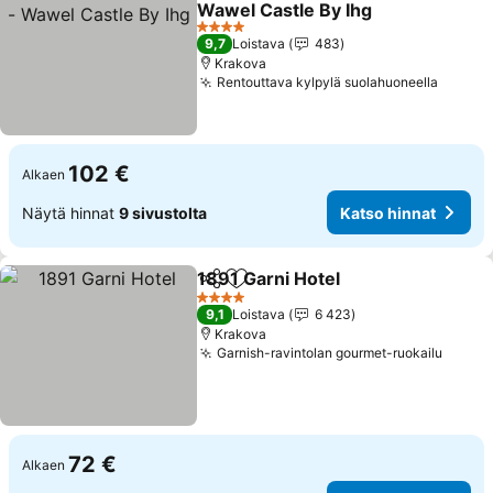
Wawel Castle By Ihg
Katso hinnat
4 Tähtiluokitus
9,7
Loistava
483
Krakova
Rentouttava kylpylä suolahuoneella
Katso 
102 €
Alkaen
Näytä hinnat
9 sivustolta
Katso hinnat
1891 Garni Hotel
Jaa
Lisää suosikkeihin
Katso hin
4 Tähtiluokitus
9,1
Loistava
6 423
Krakova
Garnish-ravintolan gourmet-ruokailu
Katso
72 €
Alkaen