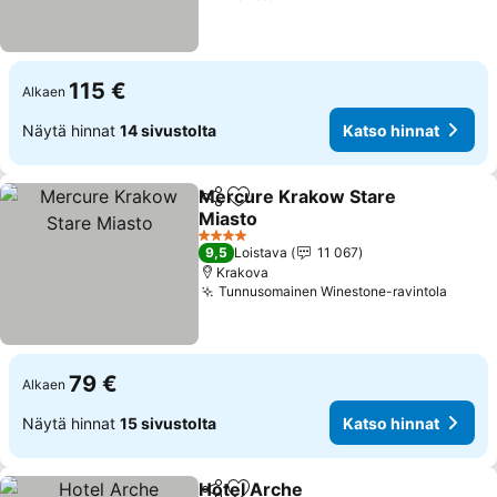
115 €
Alkaen
Näytä hinnat
14 sivustolta
Katso hinnat
Mercure Krakow Stare
Jaa
Lisää suosikkeihin
Miasto
Katso hinnat
4 Tähtiluokitus
9,5
Loistava
11 067
Krakova
Tunnusomainen Winestone-ravintola
Katso
79 €
Alkaen
Näytä hinnat
15 sivustolta
Katso hinnat
Hotel Arche