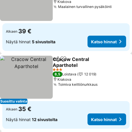
Krakova
Maalainen turvallinen pysäköinti
Katso hi
39 €
Alkaen
Näytä hinnat
5 sivustolta
Katso hinnat
Cracow Central
Jaa
Lisää suosikkeihin
Aparthotel
Katso hinnat
3 Tähtiluokitus
8,5
Loistava
12 019
Krakova
Toimiva keittiönurkkaus
Katso hinnat
Suosittu valinta
35 €
Alkaen
Näytä hinnat
12 sivustolta
Katso hinnat