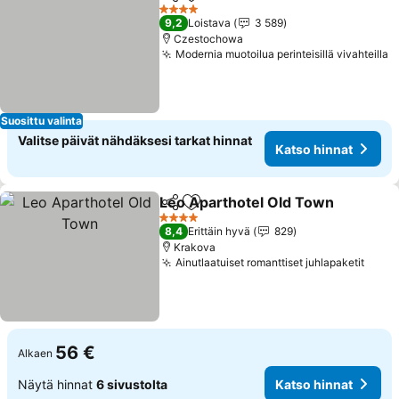
Jaa
Lisää suosikkeihin
Katso hinnat
4 Tähtiluokitus
9,2
Loistava
3 589
Czestochowa
Modernia muotoilua perinteisillä vivahteilla
K
Suosittu valinta
Valitse päivät nähdäksesi tarkat hinnat
Katso hinnat
Leo Aparthotel Old Town
Jaa
Lisää suosikkeihin
K
4 Tähtiluokitus
8,4
Erittäin hyvä
829
Krakova
Ainutlaatuiset romanttiset juhlapaketit
Katso
56 €
Alkaen
Näytä hinnat
6 sivustolta
Katso hinnat