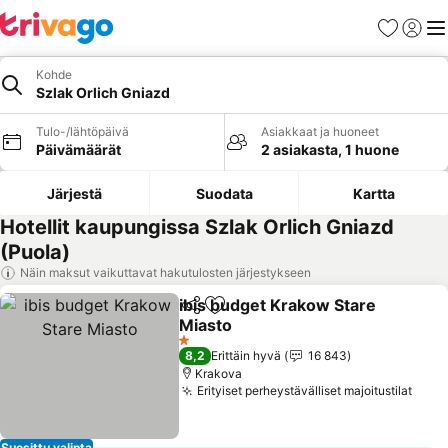
Suosikit
Kirjaud
Val
Kohde
Szlak Orlich Gniazd
Tulo-/lähtöpäivä
Asiakkaat ja huoneet
Päivämäärät
2 asiakasta, 1 huone
Järjestä
Suodata
Kartta
Hotellit kaupungissa Szlak Orlich Gniazd
(Puola)
Näin maksut vaikuttavat hakutulosten järjestykseen
ibis budget Krakow Stare
Jaa
Lisää suosikkeihin
Miasto
Katso hinnat
1 Tähtiluokitus
8,2
Erittäin hyvä
16 843
Krakova
Erityiset perheystävälliset majoitustilat
Kats
Suosittu valinta