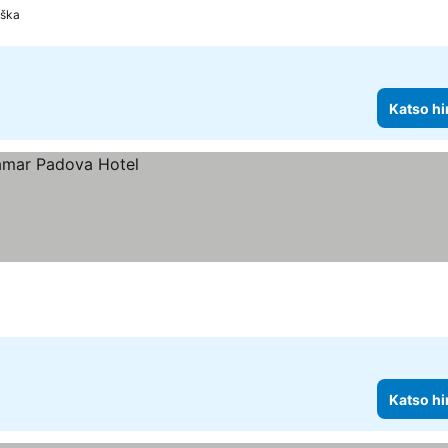
ška
Katso hi
Katso hi