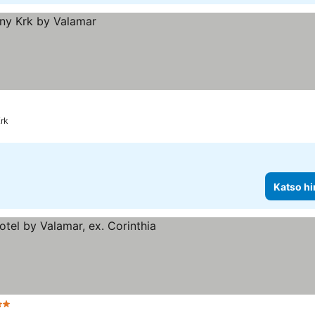
rk
Katso hi
Tähtiluokitus