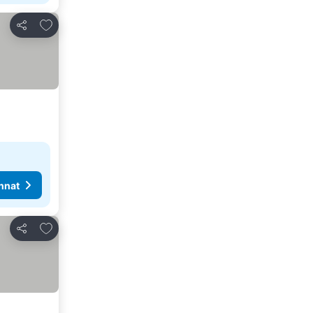
Lisää suosikkeihin
Jaa
nnat
Lisää suosikkeihin
Jaa