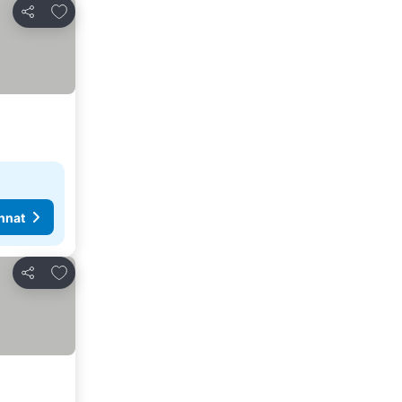
Lisää suosikkeihin
Jaa
nnat
Lisää suosikkeihin
Jaa