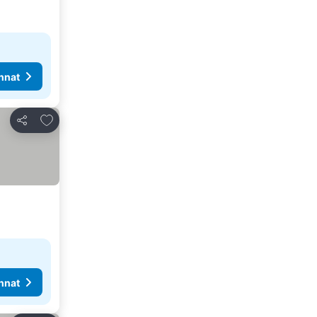
nnat
Lisää suosikkeihin
Jaa
nnat