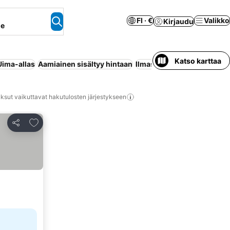
FI · €
Valikko
Kirjaudu
ne
Katso karttaa
Uima-allas
Aamiainen sisältyy hintaan
Ilmastointi
Koko talo/asun
ksut vaikuttavat hakutulosten järjestykseen
Lisää suosikkeihin
Jaa