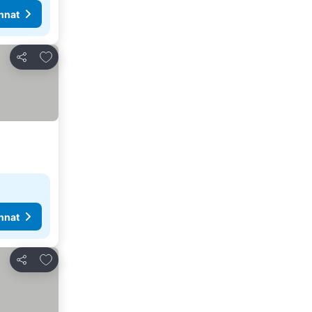
nnat
Lisää suosikkeihin
Jaa
nnat
Lisää suosikkeihin
Jaa