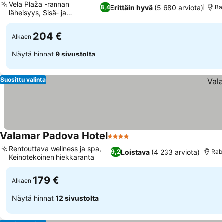
Vela Plaža -rannan
Erittäin hyvä
(5 680 arviota)
8,4
Ba
läheisyys, Sisä- ja
ulkoallasalue
204 €
Alkaen
Näytä hinnat
9 sivustolta
Suosittu valinta
Valamar Padova Hotel
4 Tähtiluokitus
Rentouttava wellness ja spa,
Loistava
(4 233 arviota)
9,2
Rab
Keinotekoinen hiekkaranta
179 €
Alkaen
Näytä hinnat
12 sivustolta