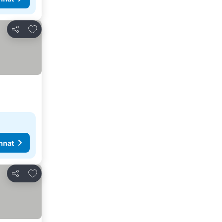
Lisää suosikkeihin
Jaa
nnat
Lisää suosikkeihin
Jaa