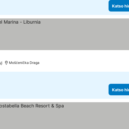
Katso hi
a)
Mošćenička Draga
Katso hi