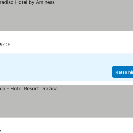
jivice
Katso hi
tus
k