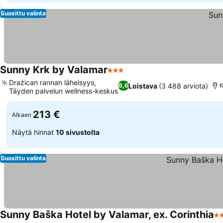
Suosittu valinta
Sunny Krk by Valamar
3 Tähtiluokitus
Draźican rannan läheisyys,
Loistava
(3 488 arviota)
8,6
K
Täyden palvelun wellness-keskus
213 €
Alkaen
Näytä hinnat
10 sivustolta
Suosittu valinta
Sunny Baška Hotel by Valamar, ex. Corinthia
3 