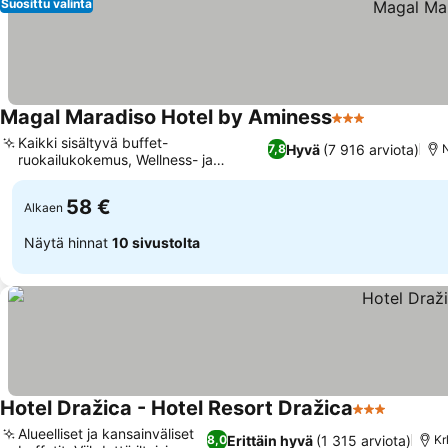
Suosittu valinta
Magal Maradiso Hotel by Aminess
3 Tähtiluokitus
Kaikki sisältyvä buffet-
Hyvä
(7 916 arviota)
7,8
N
ruokailukokemus, Wellness- ja
kauneussalonki
58 €
Alkaen
Näytä hinnat
10 sivustolta
Hotel Dražica - Hotel Resort Dražica
3 Tähtiluoki
Alueelliset ja kansainväliset
Erittäin hyvä
(1 315 arviota)
8,0
Kr