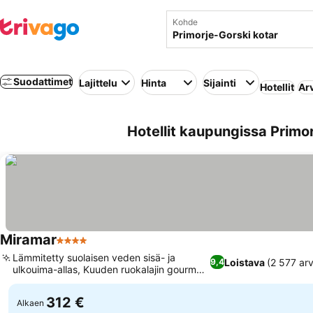
Kohde
Suodattimet
Lajittelu
Hinta
Sijainti
Hotellit
Ar
Hotellit kaupungissa Primor
Miramar
4 Tähtiluokitus
Lämmitetty suolaisen veden sisä- ja
Loistava
(2 577 arv
9,4
ulkouima-allas, Kuuden ruokalajin gourmet-
illallinen
312 €
Alkaen