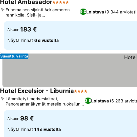
Hotel Ambasador
5 Tähtiluokitus
Erinomainen sijainti Adrianmeren
Loistava
(9 344 arviota)
9,0
rannikolla, Sisä- ja
ulkosuolavesialtaat
183 €
Alkaen
Näytä hinnat
6 sivustolta
Suosittu valinta
Hotel Excelsior - Liburnia
4 Tähtiluokitus
Lämmitetyt merivesialtaat,
Loistava
(6 263 arviot
8,5
Panoraamanäkymät merelle ruokailun
yhteydessä
98 €
Alkaen
Näytä hinnat
14 sivustolta