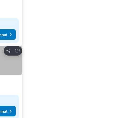
nnat
Lisää suosikkeihin
Jaa
nnat