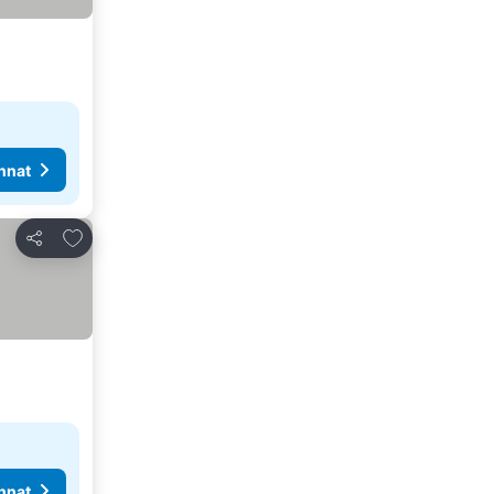
nnat
Lisää suosikkeihin
Jaa
nnat