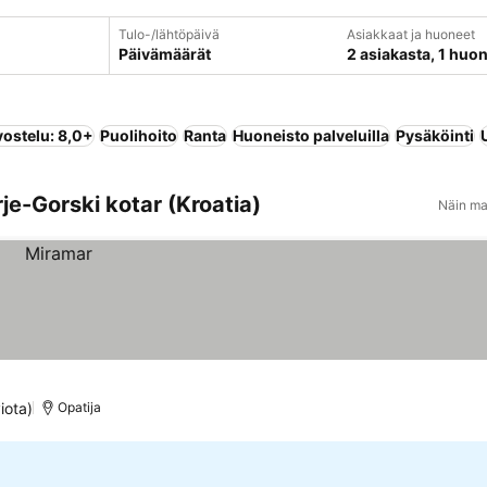
Tulo-/lähtöpäivä
Asiakkaat ja huoneet
Päivämäärät
2 asiakasta, 1 huo
vostelu: 8,0+
Puolihoito
Ranta
Huoneisto palveluilla
Pysäköinti
je-Gorski kotar (Kroatia)
Näin ma
iota)
Opatija