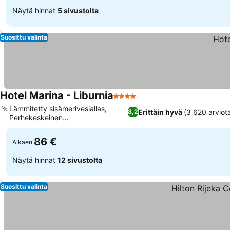
Näytä hinnat
5 sivustolta
Suosittu valinta
Hotel Marina - Liburnia
4 Tähtiluokitus
Lämmitetty sisämerivesiallas,
Erittäin hyvä
(3 620 arviot
8,2
Perhekeskeinen
merenrantalomakohde
86 €
Alkaen
Näytä hinnat
12 sivustolta
Suosittu valinta