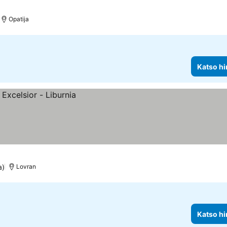
Opatija
Katso hi
a)
Lovran
Katso hi