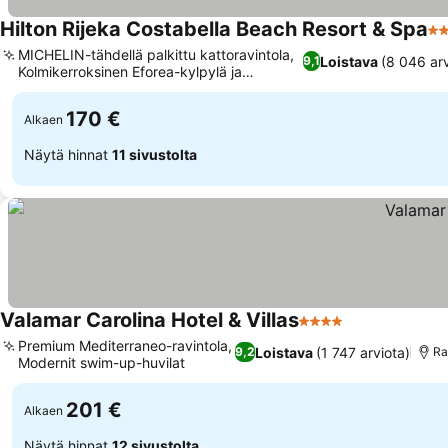
Hilton Rijeka Costabella Beach Resort & Spa
5 
MICHELIN-tähdellä palkittu kattoravintola,
Loistava
(8 046 arv
9,1
Kolmikerroksinen Eforea-kylpylä ja
kuntoklubi
170 €
Alkaen
Näytä hinnat
11 sivustolta
Valamar Carolina Hotel & Villas
4 Tähtiluokitus
Premium Mediterraneo-ravintola,
Loistava
(1 747 arviota)
9,2
Ra
Modernit swim-up-huvilat
201 €
Alkaen
Näytä hinnat
12 sivustolta