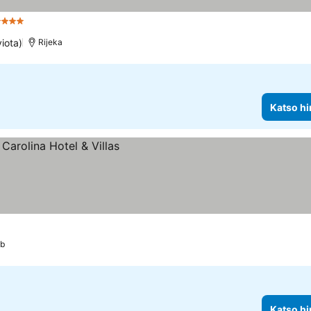
Tähtiluokitus
iota)
Rijeka
Katso hi
b
Katso hi