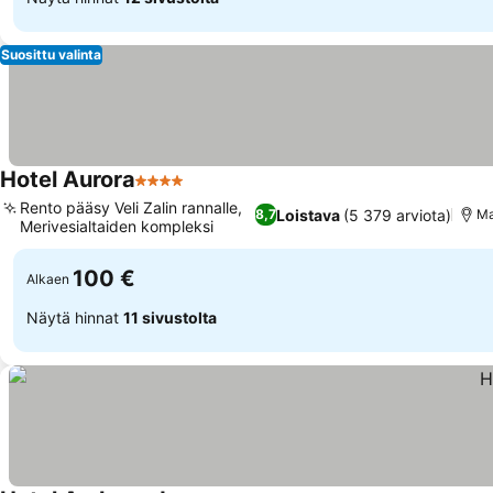
Suosittu valinta
Hotel Aurora
4 Tähtiluokitus
Rento pääsy Veli Zalin rannalle,
Loistava
(5 379 arviota)
8,7
Ma
Merivesialtaiden kompleksi
100 €
Alkaen
Näytä hinnat
11 sivustolta