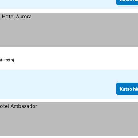
li Lošinj
Katso hi