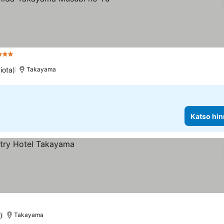
Tähtiluokitus
iota)
Takayama
Katso hin
)
Takayama