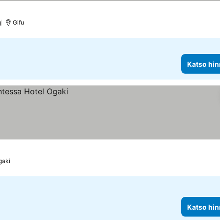
)
Gifu
Katso hin
gaki
Katso hin