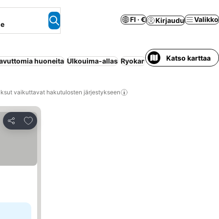
FI · €
Valikko
Kirjaudu
ne
Katso karttaa
avuttomia huoneita
Ulkouima-allas
Ryokan
Wi-Fi
Lemmikit sallit
ksut vaikuttavat hakutulosten järjestykseen
Lisää suosikkeihin
Jaa