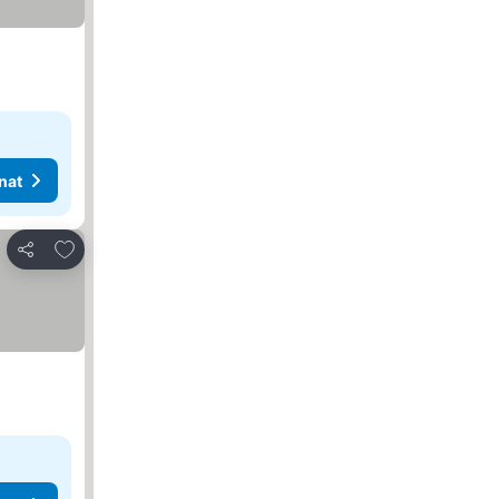
nat
Lisää suosikkeihin
Jaa