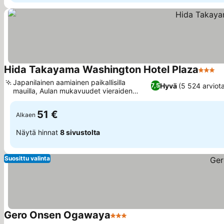
Hida Takayama Washington Hotel Plaza
3 Tähti
Japanilainen aamiainen paikallisilla
Hyvä
(5 524 arviot
7,5
mauilla, Aulan mukavuudet vieraiden
käyttöön
51 €
Alkaen
Näytä hinnat
8 sivustolta
Suosittu valinta
Gero Onsen Ogawaya
3 Tähtiluokitus