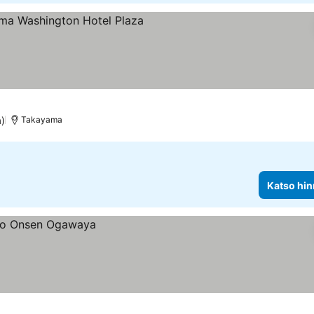
luokitus
a)
Takayama
Katso hin