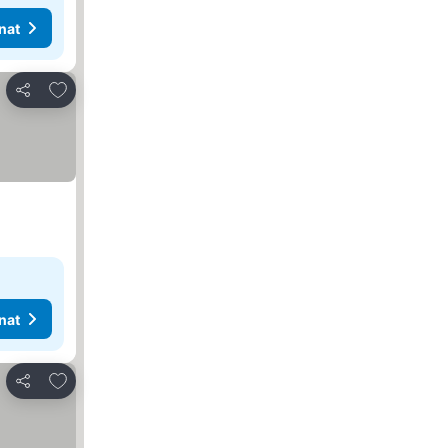
nat
Lisää suosikkeihin
Jaa
nat
Lisää suosikkeihin
Jaa