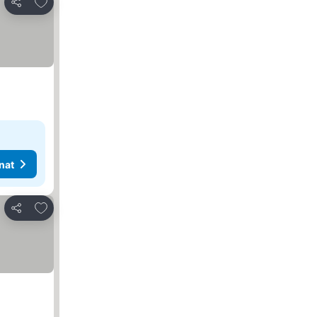
Lisää suosikkeihin
Jaa
nat
Lisää suosikkeihin
Jaa