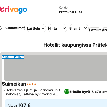
Kohde
Suodattimet
Lajittelu
Hinta
Sijainti
Hotellit
Ar
Hotellit kaupungissa Präfe
Suosittu valinta
Suimeikan
4 Tähtiluokitus
Jokivarren sijainti ja luonnonkauniit
Erittäin hyvä
(8 679 arv
8,4
näkymät, Kattava hyvinvointi ja
virkistys
107 €
Alkaen