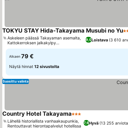
TOKYU STAY Hida-Takayama Musubi no Yu
4 
Askeleen päässä Takayaman asemalta,
Loistava
(3 610 arv
9,0
Kattokerroksen jalkakylpy
vuoristonäköalalla
79 €
Alkaen
Näytä hinnat
12 sivustolta
Suosittu valinta
Country Hotel Takayama
3 Tähtiluokitus
Lähellä historiallista vanhaakaupunkia,
Hyvä
(13 255 arviota
7,6
Rentouttavat hierontapalvelut hotellissa