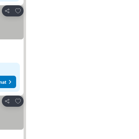
Lisää suosikkeihin
Jaa
nat
Lisää suosikkeihin
Jaa