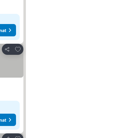
nat
Lisää suosikkeihin
Jaa
nat