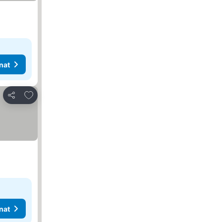
nat
Lisää suosikkeihin
Jaa
nat