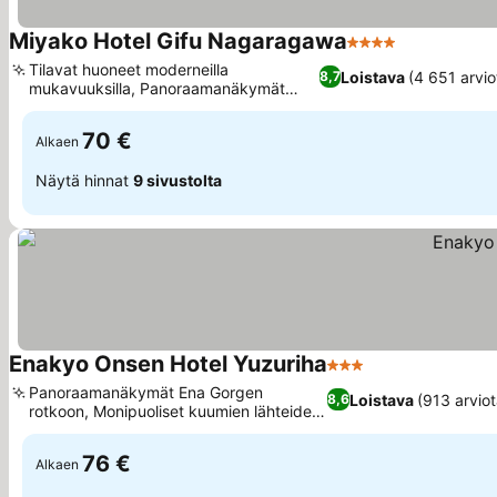
Miyako Hotel Gifu Nagaragawa
4 Tähtiluokitus
Tilavat huoneet moderneilla
Loistava
(4 651 arvio
8,7
mukavuuksilla, Panoraamanäkymät
joelle ja linnalle
70 €
Alkaen
Näytä hinnat
9 sivustolta
Enakyo Onsen Hotel Yuzuriha
3 Tähtiluokitus
Panoraamanäkymät Ena Gorgen
Loistava
(913 arviot
8,6
rotkoon, Monipuoliset kuumien lähteiden
kylvyt
76 €
Alkaen