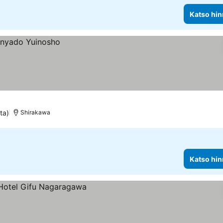
Katso hin
ta)
Shirakawa
Katso hin