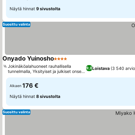
Näytä hinnat
9 sivustolta
Suosittu valinta
Onyado Yuinosho
4 Tähtiluokitus
Jokinäköalahuoneet rauhallisella
Loistava
(3 540 arvio
9,0
tunnelmalla, Yksityiset ja julkiset onsen-
kylvyt
176 €
Alkaen
Näytä hinnat
8 sivustolta
Suosittu valinta