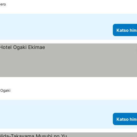
ero
Katso hin
Ogaki
Katso hin