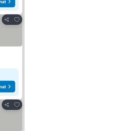
nat
Lisää suosikkeihin
Jaa
nat
Lisää suosikkeihin
Jaa