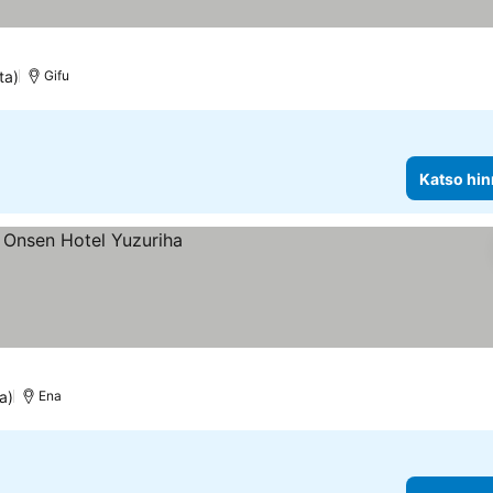
ta)
Gifu
Katso hin
a)
Ena