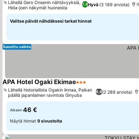
Lähellä Gero Onsenin nähtävyyksiä,
Hyvä
(3 189 arviota)
7,8
G
Hida-joen näkymät huoneista
Valitse päivät nähdäksesi tarkat hinnat
Suosittu valinta
APA Hotel Ogaki Ekimae
3 Tähtiluokitus
Lähellä historiallista Ogakin linnaa, Paikan
(2 289 arviota)
6,6
päällä japanilainen ravintola Ginyuba
46 €
Alkaen
Näytä hinnat
9 sivustolta