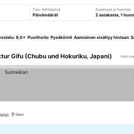
Tulo-/lähtöpäivä
Asiakkaat ja huoneet
Päivämäärät
2 asiakasta, 1 huo
vostelu: 8,0+
Puolihoito
Pysäköinti
Aamiainen sisältyy hintaan
S
ktur Gifu (Chubu und Hokuriku, Japani)
Näin ma
iota)
Gero