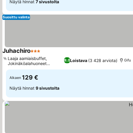
Näytä hinnat
7 sivustolta
Suosittu valinta
Juhachiro
3 Tähtiluokitus
Laaja aamiaisbuffet,
Loistava
(3 428 arviota)
9,0
Gifu
Jokinäköalahuoneet
futoneilla
129 €
Alkaen
Näytä hinnat
9 sivustolta