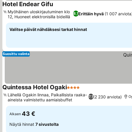
Hotel Endear Gifu
Myöhäinen uloskirjautuminen klo
Erittäin hyvä
(1 007 arviota
8,1
12, Huoneet elektronisilla bideillä
Valitse päivät nähdäksesi tarkat hinnat
Suosittu valinta
Quintessa Hotel Ogaki
4 Tähtiluokitus
Lähellä Ogakin linnaa, Paikallisista raaka-
(2 230 arviota)
7,1
O
aineista valmistettu aamiaisbuffet
43 €
Alkaen
Näytä hinnat
7 sivustolta