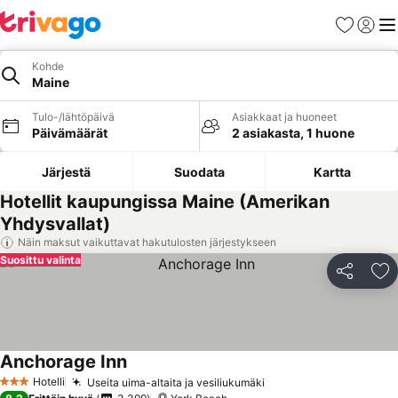
Suosikit
Kirjaud
Val
Kohde
Maine
Tulo-/lähtöpäivä
Asiakkaat ja huoneet
Päivämäärät
2 asiakasta, 1 huone
Järjestä
Suodata
Kartta
Hotellit kaupungissa Maine (Amerikan
Yhdysvallat)
Näin maksut vaikuttavat hakutulosten järjestykseen
Suosittu valinta
Jaa
Li
Anchorage Inn
Hotelli
Useita uima-altaita ja vesiliukumäki
3 Tähtiluokitus