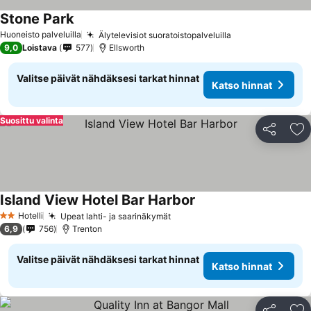
Stone Park
Huoneisto palveluilla
Älytelevisiot suoratoistopalveluilla
9,0
Loistava
577
Ellsworth
Valitse päivät nähdäksesi tarkat hinnat
Katso hinnat
Suosittu valinta
Jaa
Li
Island View Hotel Bar Harbor
Hotelli
Upeat lahti- ja saarinäkymät
2 Tähtiluokitus
6,9
756
Trenton
Valitse päivät nähdäksesi tarkat hinnat
Katso hinnat