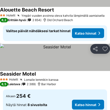
Alouette Beach Resort
Hotelli
Ympäri vuoden avoinna oleva kahvila lämpimällä aamiaisella
2 Tähtiluokitus
8,2
Erittäin hyvä
2 654
Old Orchard Beach
Valitse päivät nähdäksesi tarkat hinnat
Katso hinnat
Jaa
Li
Seasider Motel
Hotelli
Lomaile lemmikin kanssa
3 Tähtiluokitus
8,5
Loistava
2 389
Bar Harbor
254 €
Alkaen
Näytä hinnat
8 sivustolta
Katso hinnat