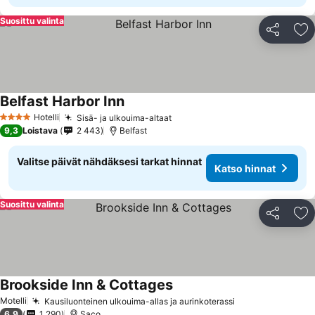
Suosittu valinta
Jaa
Li
Belfast Harbor Inn
Hotelli
Sisä- ja ulkouima-altaat
4 Tähtiluokitus
9,3
Loistava
2 443
Belfast
Valitse päivät nähdäksesi tarkat hinnat
Katso hinnat
Suosittu valinta
Jaa
Li
Brookside Inn & Cottages
Motelli
Kausiluonteinen ulkouima-allas ja aurinkoterassi
6,9
1 290
Saco