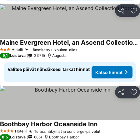
Jaa
Li
Maine Evergreen Hotel, an Ascend Collection Hotel
Hotelli
Lämmitetty ulkouima-allas
3 Tähtiluokitus
9,1
Loistava
2 976
Augusta
Valitse päivät nähdäksesi tarkat hinnat
Katso hinnat
Jaa
Li
Boothbay Harbor Oceanside Inn
Hotelli
Terassinäkymät ja concierge-palvelut
4 Tähtiluokitus
8,5
Loistava
685
Boothbay Harbor