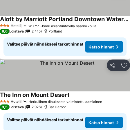
Aloft by Marriott Portland Downtown Waterfront ME
Hotelli
W XYZ -baari asiantuntevilla baarimikoilla
3 Tähtiluokitus
8,6
Loistava
2 415
Portland
Valitse päivät nähdäksesi tarkat hinnat
Katso hinnat
Jaa
Li
The Inn on Mount Desert
Hotelli
Herkullinen tilauksesta valmistettu aamiainen
3 Tähtiluokitus
9,5
Loistava
2 926
Bar Harbor
Valitse päivät nähdäksesi tarkat hinnat
Katso hinnat