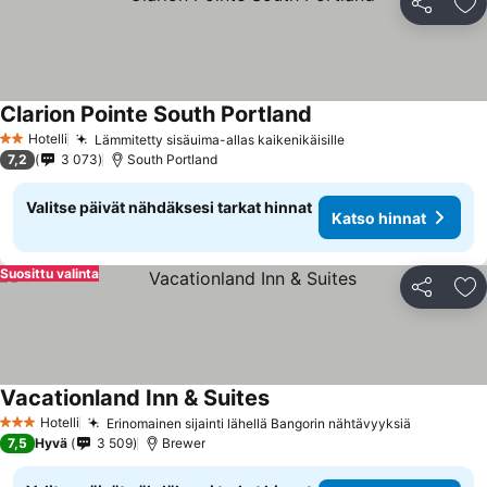
Jaa
Li
Clarion Pointe South Portland
Hotelli
Lämmitetty sisäuima-allas kaikenikäisille
2 Tähtiluokitus
7,2
3 073
South Portland
Valitse päivät nähdäksesi tarkat hinnat
Katso hinnat
Suosittu valinta
Jaa
Li
Vacationland Inn & Suites
Hotelli
Erinomainen sijainti lähellä Bangorin nähtävyyksiä
3 Tähtiluokitus
7,5
Hyvä
3 509
Brewer