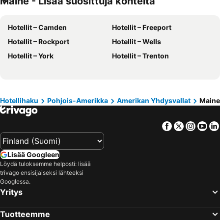
Maine - Lisää suosittuja kohteita
Hotellit – Malta
Hotellit – Aurinkorannikko
Hotellit – Camden
Hotellit – Freeport
Hotellit – Teneriffa
Hotellit – Gardajärvi
Hotellit – Rockport
Hotellit – Wells
Hotellit – Phuket
Hotellit – Koh Lanta
Hotellit – York
Hotellit – Trenton
Hotellit – Santorini Saari
Hotellit – Viro
Hotellit – Espanja
Hotellit – Koh Samui
Hotellit – Kos Saari
Hotellit – Kypros
Hotellit – Lofoten
Hotellit – Uusimaa
Hotellihaku
Pohjois-Amerikka
Amerikan Yhdysvallat
Maine
Hotellit – Ylläs
Hotellit – Madeira
Facebook
Twitter
Insta
Yo
Hotellit – Kroatia
Hotellit – Saarenmaa
Lisää Googleen
Löydä tuloksemme helposti: lisää
trivago ensisijaiseksi lähteeksi
Googlessa.
Yritys
Tuotteemme