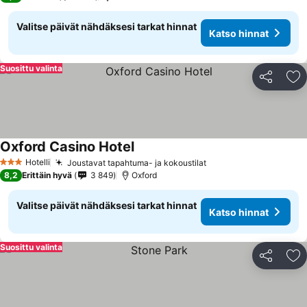
Valitse päivät nähdäksesi tarkat hinnat
Katso hinnat
Suosittu valinta
Jaa
Li
Oxford Casino Hotel
Hotelli
Joustavat tapahtuma- ja kokoustilat
3 Tähtiluokitus
8,2
Erittäin hyvä
3 849
Oxford
Valitse päivät nähdäksesi tarkat hinnat
Katso hinnat
Suosittu valinta
Jaa
Li