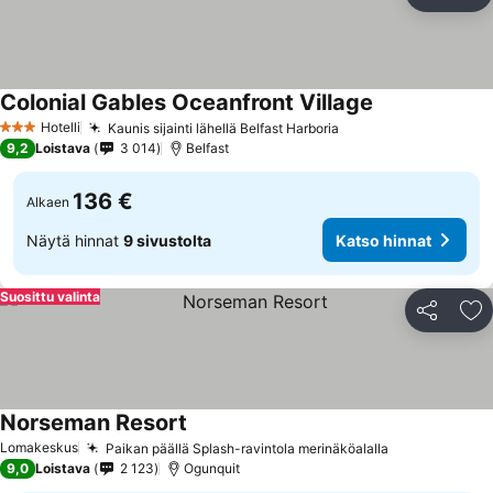
Jaa
Li
Colonial Gables Oceanfront Village
Hotelli
Kaunis sijainti lähellä Belfast Harboria
3 Tähtiluokitus
9,2
Loistava
3 014
Belfast
136 €
Alkaen
Näytä hinnat
9 sivustolta
Katso hinnat
Suosittu valinta
Jaa
Li
Norseman Resort
Lomakeskus
Paikan päällä Splash-ravintola merinäköalalla
9,0
Loistava
2 123
Ogunquit