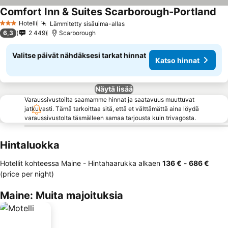
Comfort Inn & Suites Scarborough-Portland
Hotelli
Lämmitetty sisäuima-allas
3 Tähtiluokitus
6,3
2 449
Scarborough
Valitse päivät nähdäksesi tarkat hinnat
Katso hinnat
Näytä lisää
Varaussivustoilta saamamme hinnat ja saatavuus muuttuvat
jatkuvasti. Tämä tarkoittaa sitä, että et välttämättä aina löydä
varaussivustolta täsmälleen samaa tarjousta kuin trivagosta.
Hintaluokka
Hotellit kohteessa Maine -
Hintahaarukka
alkaen
‎136 €
-
‎686 €
(price per night)
Maine: Muita majoituksia