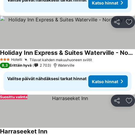
Katso hinnat
Jaa
Li
Holiday Inn Express & Suites Waterville - North By Ihg
Hotelli
Tilavat kahden makuuhuoneen sviitit
3 Tähtiluokitus
8,3
Erittäin hyvä
2 703
Waterville
Valitse päivät nähdäksesi tarkat hinnat
Katso hinnat
Suosittu valinta
Jaa
Li
Harraseeket Inn