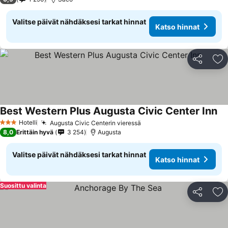
Valitse päivät nähdäksesi tarkat hinnat
Katso hinnat
Jaa
Li
Best Western Plus Augusta Civic Center Inn
Hotelli
Augusta Civic Centerin vieressä
3 Tähtiluokitus
8,0
Erittäin hyvä
3 254
Augusta
Valitse päivät nähdäksesi tarkat hinnat
Katso hinnat
Suosittu valinta
Jaa
Li