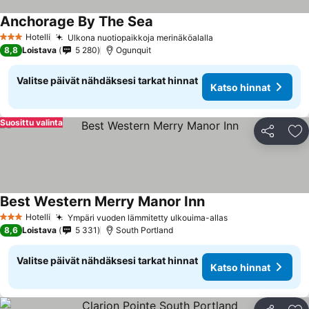
Anchorage By The Sea
Hotelli
Ulkona nuotiopaikkoja merinäköalalla
3 Tähtiluokitus
8,8
Loistava
5 280
Ogunquit
Valitse päivät nähdäksesi tarkat hinnat
Katso hinnat
Suosittu valinta
Jaa
Li
Best Western Merry Manor Inn
Hotelli
Ympäri vuoden lämmitetty ulkouima-allas
3 Tähtiluokitus
8,6
Loistava
5 331
South Portland
Valitse päivät nähdäksesi tarkat hinnat
Katso hinnat