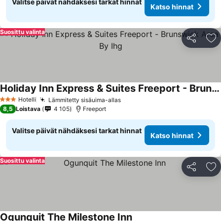
Valitse päivät nähdäksesi tarkat hinnat
Katso hinnat
Suosittu valinta
Jaa
Li
Holiday Inn Express & Suites Freeport - Brunswick Area By Ihg
Hotelli
Lämmitetty sisäuima-allas
3 Tähtiluokitus
8,5
Loistava
4 105
Freeport
Valitse päivät nähdäksesi tarkat hinnat
Katso hinnat
Suosittu valinta
Jaa
Li
Ogunquit The Milestone Inn