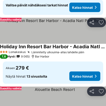
Valitse päivät nähdäksesi tarkat hinnat
Katso hinnat
Suosittu valinta
Jaa
Li
Holiday Inn Resort Bar Harbor - Acadia Natl Park By Ihg
Lomakeskus
Lämmitetty ulkouima-allas lahdelle päin
3 Tähtiluokitus
7,8
Hyvä
9 065
Bar Harbor
279 €
Alkaen
Näytä hinnat
13 sivustolta
Katso hinnat
Suosittu valinta
Jaa
Li