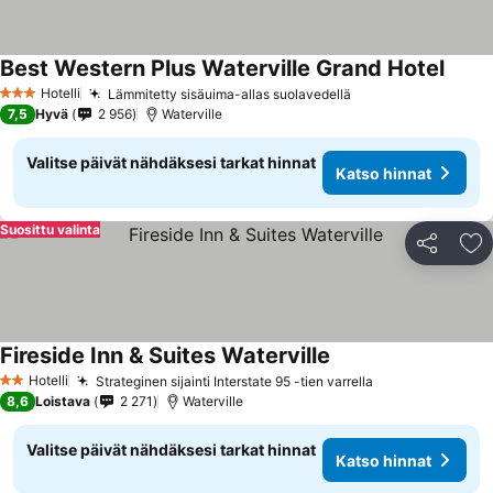
Best Western Plus Waterville Grand Hotel
Hotelli
Lämmitetty sisäuima-allas suolavedellä
3 Tähtiluokitus
7,5
Hyvä
2 956
Waterville
Valitse päivät nähdäksesi tarkat hinnat
Katso hinnat
Suosittu valinta
Jaa
Li
Fireside Inn & Suites Waterville
Hotelli
Strateginen sijainti Interstate 95 -tien varrella
2 Tähtiluokitus
8,6
Loistava
2 271
Waterville
Valitse päivät nähdäksesi tarkat hinnat
Katso hinnat