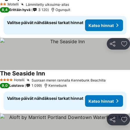
Motelli
Lämmitetty ulkouima-allas
2 Tähtiluokitus
8,4
Erittäin hyvä
3 120
Ogunquit
Valitse päivät nähdäksesi tarkat hinnat
Katso hinnat
Jaa
Li
The Seaside Inn
Hotelli
Suoraan meren rannalla Kennebunk Beachilla
4 Tähtiluokitus
9,0
Loistava
1 099
Kennebunk
Valitse päivät nähdäksesi tarkat hinnat
Katso hinnat
Jaa
Li