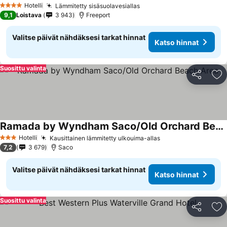
Hotelli
Lämmitetty sisäsuolavesiallas
4 Tähtiluokitus
9,1
Loistava
3 943
Freeport
Valitse päivät nähdäksesi tarkat hinnat
Katso hinnat
Suosittu valinta
Jaa
Li
Ramada by Wyndham Saco/Old Orchard Beach Area
Hotelli
Kausittainen lämmitetty ulkouima-allas
3 Tähtiluokitus
7,2
3 679
Saco
Valitse päivät nähdäksesi tarkat hinnat
Katso hinnat
Suosittu valinta
Jaa
Li