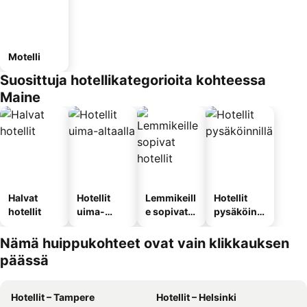
Motelli
Suosittuja hotellikategorioita kohteessa
Maine
Halvat
Hotellit
Lemmikeill
Hotellit
hotellit
uima-
e sopivat
pysäköinni
altaalla
hotellit
llä
Nämä huippukohteet ovat vain klikkauksen
päässä
Hotellit – Tampere
Hotellit – Helsinki