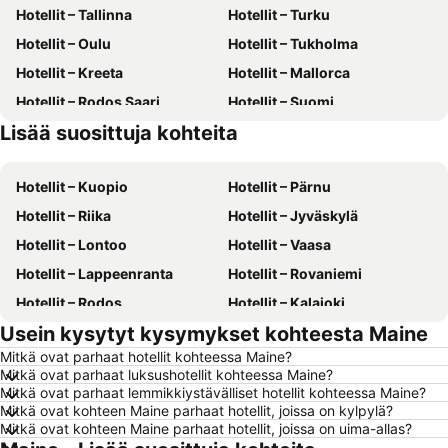
Hotellit – Tallinna
Hotellit – Turku
Hotellit – Oulu
Hotellit – Tukholma
Hotellit – Kreeta
Hotellit – Mallorca
Hotellit – Rodos Saari
Hotellit – Suomi
Lisää suosittuja kohteita
Hotellit – Gran Canaria
Hotellit – Kreikka
Hotellit – Kuopio
Hotellit – Pärnu
Hotellit – Riika
Hotellit – Jyväskylä
Hotellit – Lontoo
Hotellit – Vaasa
Hotellit – Lappeenranta
Hotellit – Rovaniemi
Hotellit – Rodos
Hotellit – Kalajoki
Usein kysytyt kysymykset kohteesta Maine
Hotellit – Alanya
Hotellit – Joensuu
Mitkä ovat parhaat hotellit kohteessa Maine?
Hotellit – Fuengirola
Hotellit – Kööpenhamina
Mitkä ovat parhaat luksushotellit kohteessa Maine?
Hotellit – Savonlinna
Hotellit – Gdańsk
Mitkä ovat parhaat lemmikkiystävälliset hotellit kohteessa Maine?
Mitkä ovat kohteen Maine parhaat hotellit, joissa on kylpylä?
Hotellit – Lahti
Hotellit – Hämeenlinna
Mitkä ovat kohteen Maine parhaat hotellit, joissa on uima-allas?
Hotellit – Seinäjoki
Hotellit – Ahvenanmaa