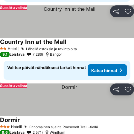
Suosittu valinta
Jaa
Li
Country Inn at the Mall
Hotelli
Lähellä ostoksia ja ravintoloita
2 Tähtiluokitus
9,1
Loistava
7 286
Bangor
Valitse päivät nähdäksesi tarkat hinnat
Katso hinnat
Suosittu valinta
Jaa
Li
Dormir
Hotelli
Erinomainen sijainti Roosevelt Trail -tiellä
3 Tähtiluokitus
8,6
Loistava
2 571
Windham