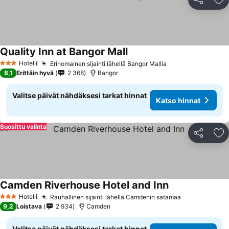
Jaa
Li
Quality Inn at Bangor Mall
Hotelli
Erinomainen sijainti lähellä Bangor Mallia
3 Tähtiluokitus
8,1
Erittäin hyvä
2 368
Bangor
Valitse päivät nähdäksesi tarkat hinnat
Katso hinnat
Suosittu valinta
Jaa
Li
Camden Riverhouse Hotel and Inn
Hotelli
Rauhallinen sijainti lähellä Camdenin satamaa
3 Tähtiluokitus
9,2
Loistava
2 934
Camden
Valitse päivät nähdäksesi tarkat hinnat