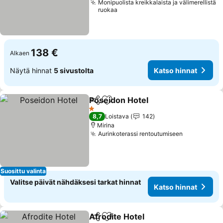
Monipuolista kreikkalaista ja välimerellistä
ruokaa
138 €
Alkaen
Näytä hinnat
5 sivustolta
Katso hinnat
Poseidon Hotel
Jaa
Lisää suosikkeihin
1 Tähtiluokitus
8,7
Loistava
142
Mirina
Aurinkoterassi rentoutumiseen
Suosittu valinta
Valitse päivät nähdäksesi tarkat hinnat
Katso hinnat
Afrodite Hotel
Jaa
Lisää suosikkeihin