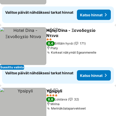
Valitse päivät nähdäksesi tarkat hinnat
Katso hinnat
Hotel Dina - Ξενοδοχείο
Jaa
Lisää suosikkeihin
Ντινα
2 Tähtiluokitus
8,4
Erittäin hyvä
171
Platy
Korkeat näkymät Egeanmerelle
Suosittu valinta
Valitse päivät nähdäksesi tarkat hinnat
Katso hinnat
Ypsipyli
Jaa
Lisää suosikkeihin
4 Tähtiluokitus
8,8
Loistava
32
Mirina
Merinäköalaparvekkeet