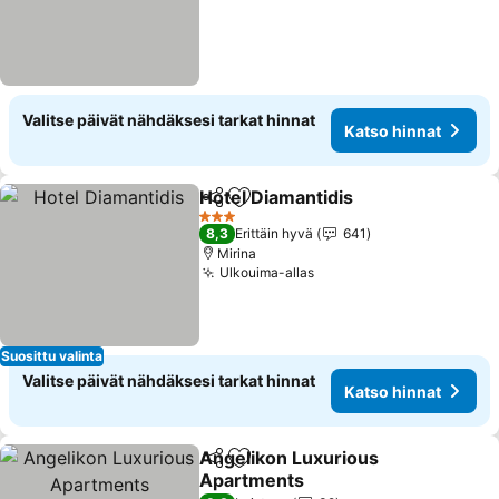
Valitse päivät nähdäksesi tarkat hinnat
Katso hinnat
Hotel Diamantidis
Jaa
Lisää suosikkeihin
3 Tähtiluokitus
8,3
Erittäin hyvä
641
Mirina
Ulkouima-allas
Suosittu valinta
Valitse päivät nähdäksesi tarkat hinnat
Katso hinnat
Αngelikon Luxurious
Jaa
Lisää suosikkeihin
Apartments