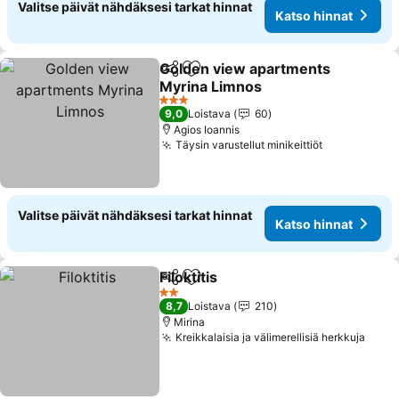
Valitse päivät nähdäksesi tarkat hinnat
Katso hinnat
Golden view apartments
Jaa
Lisää suosikkeihin
Myrina Limnos
3 Tähtiluokitus
9,0
Loistava
60
Agios Ioannis
Täysin varustellut minikeittiöt
Valitse päivät nähdäksesi tarkat hinnat
Katso hinnat
Filoktitis
Jaa
Lisää suosikkeihin
2 Tähtiluokitus
8,7
Loistava
210
Mirina
Kreikkalaisia ja välimerellisiä herkkuja