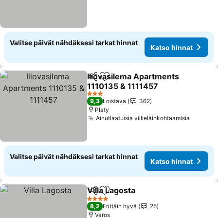
Valitse päivät nähdäksesi tarkat hinnat
Katso hinnat
Iliovasilema Apartments
Jaa
Lisää suosikkeihin
1110135 & 1111457
3 Tähtiluokitus
9,3
Loistava
362
Platy
Ainutlaatuisia villieläinkohtaamisia
Valitse päivät nähdäksesi tarkat hinnat
Katso hinnat
Villa Lagosta
Jaa
Lisää suosikkeihin
4 Tähtiluokitus
8,2
Erittäin hyvä
25
Varos