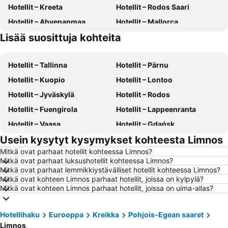
Hotellit – Kreeta
Hotellit – Rodos Saari
Hotellit – Ahvenanmaa
Hotellit – Mallorca
Lisää suosittuja kohteita
Hotellit – Gran Canaria
Hotellit – Suomi
Hotellit – Tallinna
Hotellit – Pärnu
Hotellit – Kuopio
Hotellit – Lontoo
Hotellit – Jyväskylä
Hotellit – Rodos
Hotellit – Fuengirola
Hotellit – Lappeenranta
Hotellit – Vaasa
Hotellit – Gdańsk
Usein kysytyt kysymykset kohteesta Limnos
Hotellit – Rovaniemi
Hotellit – Alanya
Mitkä ovat parhaat hotellit kohteessa Limnos?
Hotellit – Savonlinna
Hotellit – Hämeenlinna
Mitkä ovat parhaat luksushotellit kohteessa Limnos?
Hotellit – Vantaa
Hotellit – Pariisi
Mitkä ovat parhaat lemmikkiystävälliset hotellit kohteessa Limnos?
Mitkä ovat kohteen Limnos parhaat hotellit, joissa on kylpylä?
Hotellit – Rooma
Hotellit – Berliini
Mitkä ovat kohteen Limnos parhaat hotellit, joissa on uima-allas?
Hotellit – Kalajoki
Hotellit – Phuket
Hotellit – Malta
Hotellit – Teneriffa
Hotellihaku
Eurooppa
Kreikka
Pohjois-Egean saaret
Limnos
Hotellit – Aurinkorannikko
Hotellit – Kreikka