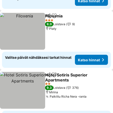
Katso hinnat
Filoxenia
Jaa
Lisää suosikkeihin
3 Tähtiluokitus
9,0
Loistava
9
Platy
Valitse päivät nähdäksesi tarkat hinnat
Katso hinnat
Hotel Sotiris Superior
Jaa
Lisää suosikkeihin
Apartments
2 Tähtiluokitus
9,3
Loistava
376
Mirina
Palkittu Richa Nera -ranta