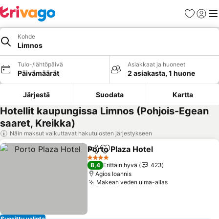
Suosikit
Kirjaud
Val
Kohde
Limnos
Tulo-/lähtöpäivä
Asiakkaat ja huoneet
Päivämäärät
2 asiakasta, 1 huone
Järjestä
Suodata
Kartta
Hotellit kaupungissa Limnos (Pohjois-Egean
saaret, Kreikka)
Näin maksut vaikuttavat hakutulosten järjestykseen
Porto Plaza Hotel
Jaa
Lisää suosikkeihin
4 Tähtiluokitus
8,4
Erittäin hyvä
423
Agios Ioannis
Makean veden uima-allas
Suosittu valinta