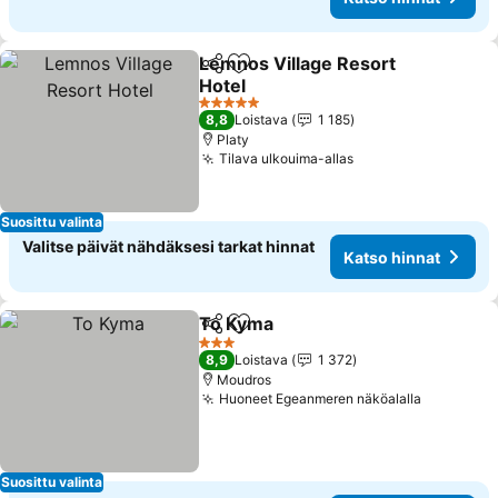
Lemnos Village Resort
Jaa
Lisää suosikkeihin
Hotel
5 Tähtiluokitus
8,8
Loistava
1 185
Platy
Tilava ulkouima-allas
Suosittu valinta
Valitse päivät nähdäksesi tarkat hinnat
Katso hinnat
To Kyma
Jaa
Lisää suosikkeihin
3 Tähtiluokitus
8,9
Loistava
1 372
Moudros
Huoneet Egeanmeren näköalalla
Suosittu valinta