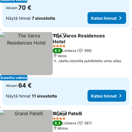
70 €
Alkaen
Näytä hinnat
7 sivustolta
Katso hinnat
The Varos Residences
Jaa
Lisää suosikkeihin
Hotel
4 Tähtiluokitus
8,5
Loistava
566
Varos
Jaettu otsonilla puhdistettu uima-allas
Suosittu valinta
64 €
Alkaen
Näytä hinnat
11 sivustolta
Katso hinnat
Grand Patelli
Jaa
Lisää suosikkeihin
4 Tähtiluokitus
9,3
Loistava
587
Mirina