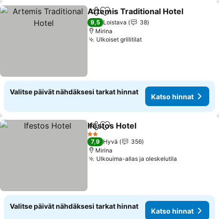
Artemis Traditional Hotel
Jaa
Lisää suosikkeihin
9,5
Loistava
38
Mirina
Ulkoiset grillitilat
Valitse päivät nähdäksesi tarkat hinnat
Katso hinnat
Ifestos Hotel
Jaa
Lisää suosikkeihin
2 Tähtiluokitus
7,9
Hyvä
356
Mirina
Ulkouima-allas ja oleskelutila
Valitse päivät nähdäksesi tarkat hinnat
Katso hinnat