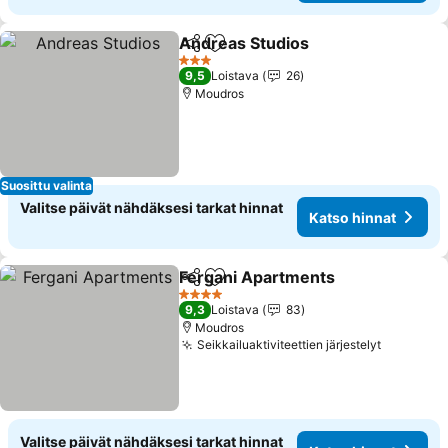
Andreas Studios
Jaa
Lisää suosikkeihin
3 Tähtiluokitus
9,5
Loistava
26
Moudros
Suosittu valinta
Valitse päivät nähdäksesi tarkat hinnat
Katso hinnat
Fergani Apartments
Jaa
Lisää suosikkeihin
4 Tähtiluokitus
9,3
Loistava
83
Moudros
Seikkailuaktiviteettien järjestelyt
Valitse päivät nähdäksesi tarkat hinnat