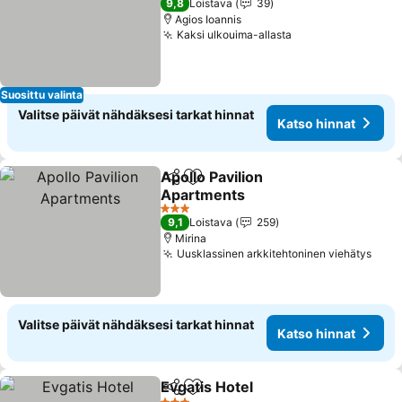
9,8
Loistava
39
Agios Ioannis
Kaksi ulkouima-allasta
Suosittu valinta
Valitse päivät nähdäksesi tarkat hinnat
Katso hinnat
Apollo Pavilion
Jaa
Lisää suosikkeihin
Apartments
3 Tähtiluokitus
9,1
Loistava
259
Mirina
Uusklassinen arkkitehtoninen viehätys
Valitse päivät nähdäksesi tarkat hinnat
Katso hinnat
Evgatis Hotel
Jaa
Lisää suosikkeihin