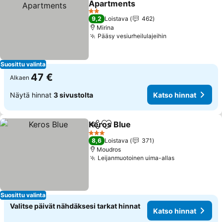
Apartments
2 Tähtiluokitus
9,2
Loistava
462
Mirina
Pääsy vesiurheilulajeihin
Suosittu valinta
47 €
Alkaen
Näytä hinnat
3 sivustolta
Katso hinnat
Keros Blue
Jaa
Lisää suosikkeihin
3 Tähtiluokitus
8,6
Loistava
371
Moudros
Leijanmuotoinen uima-allas
Suosittu valinta
Valitse päivät nähdäksesi tarkat hinnat
Katso hinnat