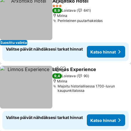
Arxontiko Hotel
Jaa
Lisää suosikkeihin
3 Tähtiluokitus
8,9
Loistava
641
Mirina
Perinteinen puutarhakeidas
Suosittu valinta
Valitse päivät nähdäksesi tarkat hinnat
Katso hinnat
Limnos Experience
Jaa
Lisää suosikkeihin
9,4
Loistava
90
Mirina
Majoitu historiallisessa 1700-luvun
kaupunkitalossa
Valitse päivät nähdäksesi tarkat hinnat
Katso hinnat