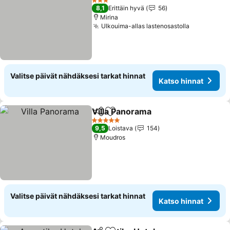
3 Tähtiluokitus
8,1
Erittäin hyvä
56
Mirina
Ulkouima-allas lastenosastolla
Valitse päivät nähdäksesi tarkat hinnat
Katso hinnat
Villa Panorama
Jaa
Lisää suosikkeihin
5 Tähtiluokitus
9,5
Loistava
154
Moudros
Valitse päivät nähdäksesi tarkat hinnat
Katso hinnat