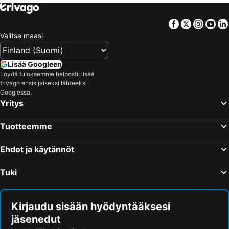
Hotellit – Gardajärvi
Hotellit – Koh Samui
Facebook
Twitter
Insta
Yo
Hotellit – Koh Lanta
Hotellit – Kypros
Valitse maasi
Hotellit – Lofoten
Hotellit – Santorini Saari
Hotellit – Espanja
Hotellit – Durrës
Lisää Googleen
Hotellit – Malta
Hotellit – Madeira
Löydä tuloksemme helposti: lisää
trivago ensisijaiseksi lähteeksi
Hotellit – Kos Saari
Hotellit – Algarve
Googlessa.
Yritys
Hotellit – Sisilia
Hotellit – Uusimaa
Tuotteemme
Ehdot ja käytännöt
Tuki
Kirjaudu sisään hyödyntääksesi
jäsenedut