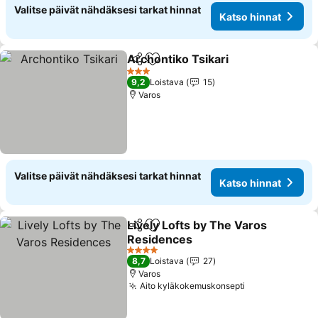
Valitse päivät nähdäksesi tarkat hinnat
Katso hinnat
Archontiko Tsikari
Jaa
Lisää suosikkeihin
3 Tähtiluokitus
9,2
Loistava
15
Varos
Valitse päivät nähdäksesi tarkat hinnat
Katso hinnat
Lively Lofts by The Varos
Jaa
Lisää suosikkeihin
Residences
4 Tähtiluokitus
8,7
Loistava
27
Varos
Aito kyläkokemuskonsepti