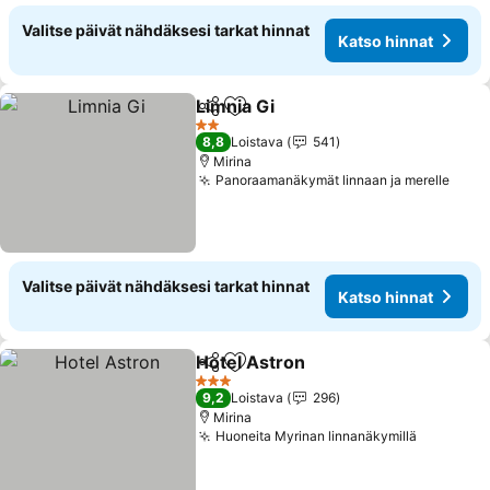
Valitse päivät nähdäksesi tarkat hinnat
Katso hinnat
Limnia Gi
Jaa
Lisää suosikkeihin
2 Tähtiluokitus
8,8
Loistava
541
Mirina
Panoraamanäkymät linnaan ja merelle
Valitse päivät nähdäksesi tarkat hinnat
Katso hinnat
Hotel Astron
Jaa
Lisää suosikkeihin
3 Tähtiluokitus
9,2
Loistava
296
Mirina
Huoneita Myrinan linnanäkymillä