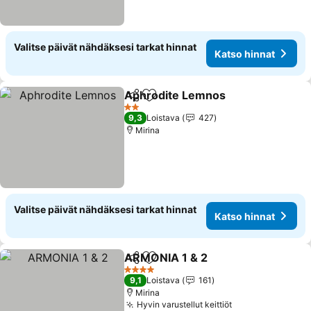
Valitse päivät nähdäksesi tarkat hinnat
Katso hinnat
Aphrodite Lemnos
Jaa
Lisää suosikkeihin
2 Tähtiluokitus
9,3
Loistava
427
Mirina
Valitse päivät nähdäksesi tarkat hinnat
Katso hinnat
ARMONIA 1 & 2
Jaa
Lisää suosikkeihin
4 Tähtiluokitus
9,1
Loistava
161
Mirina
Hyvin varustellut keittiöt