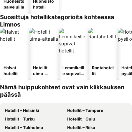
Huoneisto
Huoneisto
palveluilla
hotelli
Suosittuja hotellikategorioita kohteessa
Limnos
Halvat
Hotellit
Lemmikeill
Rantahotel
Hotel
hotellit
uima-
e sopivat
lit
pysä
altaalla
hotellit
llä
Nämä huippukohteet ovat vain klikkauksen
päässä
Hotellit – Helsinki
Hotellit – Tampere
Hotellit – Turku
Hotellit – Oulu
Hotellit – Tukholma
Hotellit – Riika