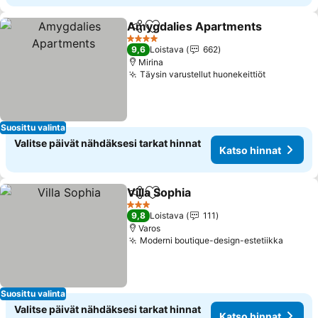
Amygdalies Apartments
Jaa
Lisää suosikkeihin
4 Tähtiluokitus
9,6
Loistava
662
Mirina
Täysin varustellut huonekeittiöt
Suosittu valinta
Valitse päivät nähdäksesi tarkat hinnat
Katso hinnat
Villa Sophia
Jaa
Lisää suosikkeihin
3 Tähtiluokitus
9,8
Loistava
111
Varos
Moderni boutique-design-estetiikka
Suosittu valinta
Valitse päivät nähdäksesi tarkat hinnat
Katso hinnat