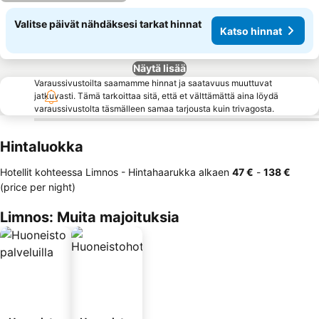
Valitse päivät nähdäksesi tarkat hinnat
Katso hinnat
Näytä lisää
Varaussivustoilta saamamme hinnat ja saatavuus muuttuvat
jatkuvasti. Tämä tarkoittaa sitä, että et välttämättä aina löydä
varaussivustolta täsmälleen samaa tarjousta kuin trivagosta.
Hintaluokka
Hotellit kohteessa Limnos -
Hintahaarukka
alkaen
‎47 €
-
‎138 €
(price per night)
Limnos: Muita majoituksia