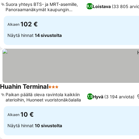
Suora yhteys BTS- ja MRT-asemille,
Loistava
(33 805 arvio
9,0
Panoraamanäkymät kaupungin
horisonttiin
102 €
Alkaen
Näytä hinnat
14 sivustolta
Huahin Terminal
3 Tähtiluokitus
Paikan päällä oleva ravintola kaikkiin
Hyvä
(3 194 arviota)
7,5
aterioihin, Huoneet vuoristonäköalalla
10 €
Alkaen
Näytä hinnat
10 sivustolta