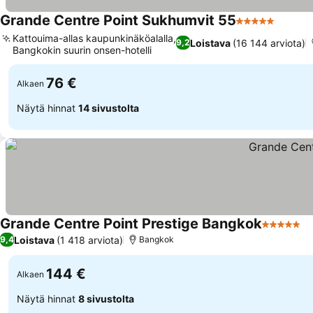
Grande Centre Point Sukhumvit 55
5 Tähtiluokitus
Kattouima-allas kaupunkinäköalalla,
Loistava
(16 144 arviota)
9,2
Bangkokin suurin onsen-hotelli
76 €
Alkaen
Näytä hinnat
14 sivustolta
Grande Centre Point Prestige Bangkok
5 Tähtiluo
Loistava
(1 418 arviota)
9,4
Bangkok
144 €
Alkaen
Näytä hinnat
8 sivustolta