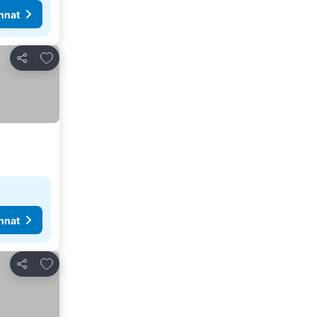
nnat
Lisää suosikkeihin
Jaa
nnat
Lisää suosikkeihin
Jaa