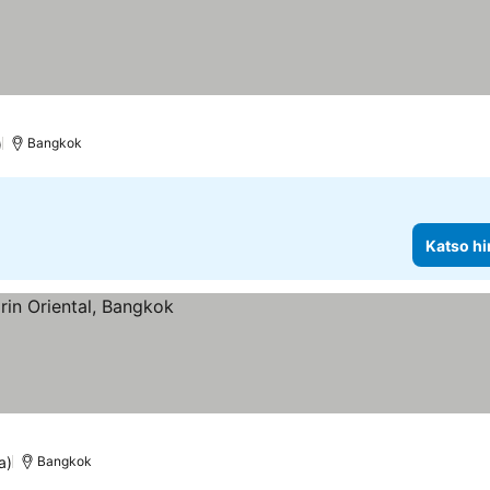
luokitus
)
Bangkok
Katso hi
a)
Bangkok