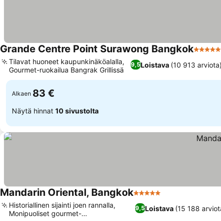
Grande Centre Point Surawong Bangkok
5 Tähti
Tilavat huoneet kaupunkinäköalalla,
Loistava
(10 913 arviota
9,5
Gourmet-ruokailua Bangrak Grillissä
83 €
Alkaen
Näytä hinnat
10 sivustolta
Mandarin Oriental, Bangkok
5 Tähtiluokitus
Historiallinen sijainti joen rannalla,
Loistava
(15 188 arviot
9,5
Monipuoliset gourmet-