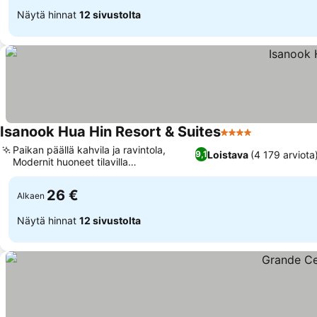
Näytä hinnat
12 sivustolta
Isanook Hua Hin Resort & Suites
4 Tähtiluokitus
Paikan päällä kahvila ja ravintola,
Loistava
(4 179 arviota
9,1
Modernit huoneet tilavilla
pohjaratkaisuilla
26 €
Alkaen
Näytä hinnat
12 sivustolta