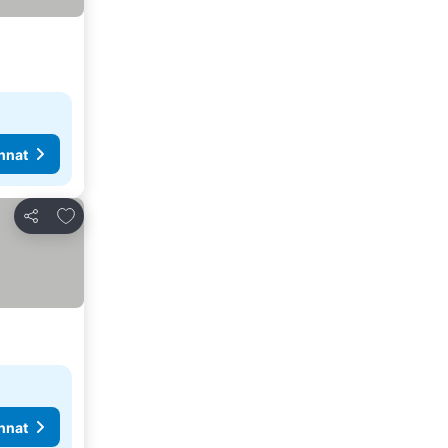
nnat
Lisää suosikkeihin
Jaa
nnat