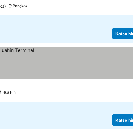
ta)
Bangkok
Katso hi
Hua Hin
Katso hi