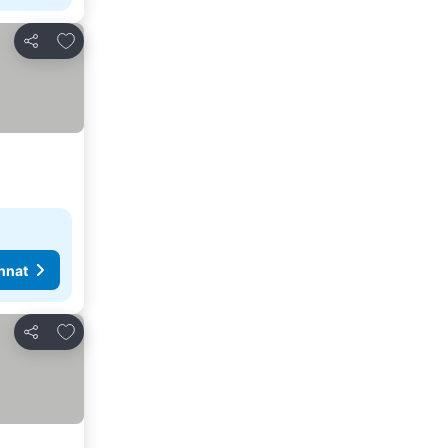
Lisää suosikkeihin
Jaa
nnat
Lisää suosikkeihin
Jaa