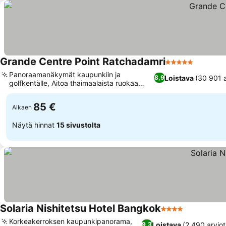
Grande Centre Point Ratchadamri
5 Tähtiluokitus
Panoraamanäkymät kaupunkiin ja
Loistava
(30 901 a
8,9
golfkentälle, Aitoa thaimaalaista ruokaa
Arun-ravintolassa
85 €
Alkaen
Näytä hinnat
15 sivustolta
Solaria Nishitetsu Hotel Bangkok
4 Tähtiluokitus
Korkeakerroksen kaupunkipanorama,
Loistava
(2 490 arviot
9,3