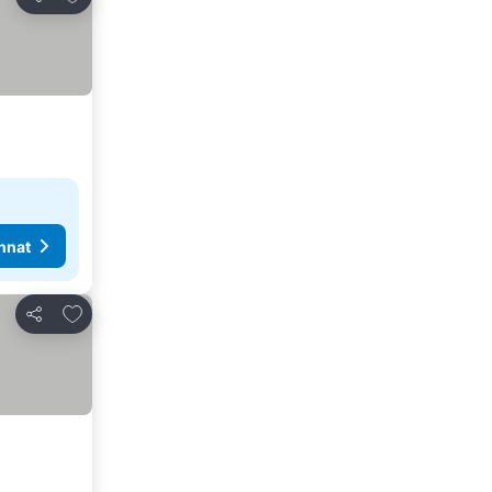
Jaa
nnat
Lisää suosikkeihin
Jaa