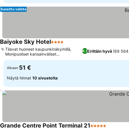
Suosittu valinta
Baiyoke Sky Hotel
4 Tähtiluokitus
Tilavat huoneet kaupunkinäkymillä,
Erittäin hyvä
(69 564 
8,1
Monipuoliset kansainväliset
ruokailumahdollisuudet
51 €
Alkaen
Näytä hinnat
10 sivustolta
Grande Centre Point Terminal 21
5 Tähtiluokitus