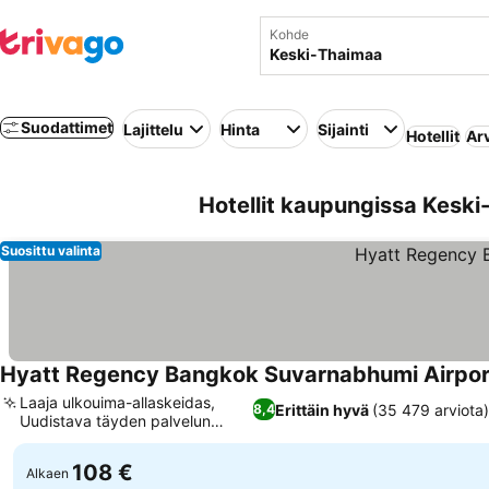
Kohde
Suodattimet
Lajittelu
Hinta
Sijainti
Hotellit
Ar
Hotellit kaupungissa Kesk
Suosittu valinta
Hyatt Regency Bangkok Suvarnabhumi Airpor
Laaja ulkouima-allaskeidas,
Erittäin hyvä
(35 479 arviota)
8,4
Uudistava täyden palvelun
kylpylä
108 €
Alkaen