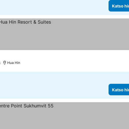
Katso hi
)
Hua Hin
Katso hi