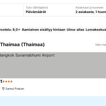
Tulo-/lähtöpäivä
Asiakkaat ja huoneet
Päivämäärät
2 asiakasta, 1 huo
vostelu: 8,0+
Aamiainen sisältyy hintaan
Uima-allas
Lomakesku
i-Thaimaa (Thaimaa)
Näin ma
t
4 Tähtiluokitus
Samut Prakan