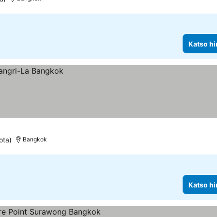
Katso hi
ota)
Bangkok
Katso hi