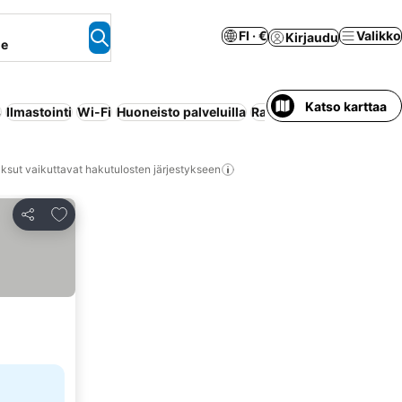
FI · €
Valikko
Kirjaudu
ne
Katso karttaa
s
Ilmastointi
Wi-Fi
Huoneisto palveluilla
Ranta
Koko talo/asunto
ksut vaikuttavat hakutulosten järjestykseen
Lisää suosikkeihin
Jaa