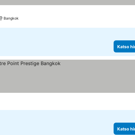
Bangkok
Katso hi
kitus
Katso hi