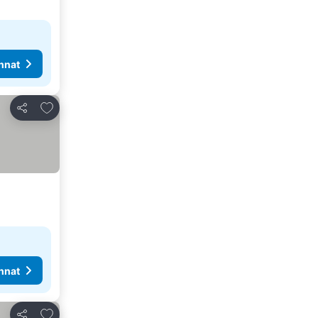
nnat
Lisää suosikkeihin
Jaa
nnat
Lisää suosikkeihin