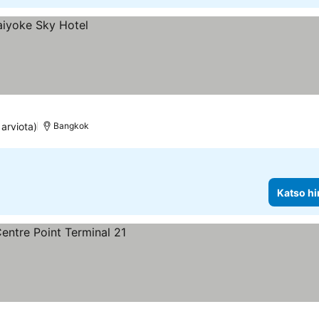
arviota)
Bangkok
Katso hi