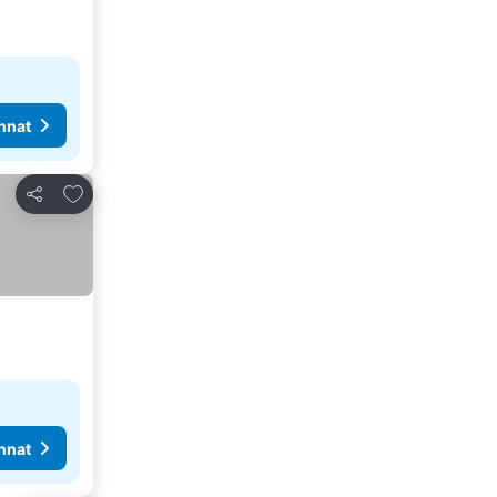
nnat
Lisää suosikkeihin
Jaa
nnat