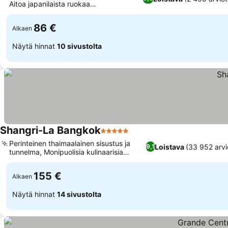
Aitoa japanilaista ruokaa
Umenohanassa
86 €
Alkaen
Näytä hinnat
10 sivustolta
Shangri-La Bangkok
5 Tähtiluokitus
Perinteinen thaimaalainen sisustus ja
Loistava
(33 952 arvi
9,1
tunnelma, Monipuolisia kulinaarisia
elämyksiä
155 €
Alkaen
Näytä hinnat
14 sivustolta