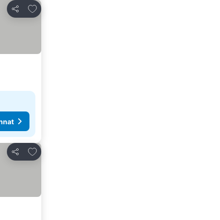
Lisää suosikkeihin
Jaa
nnat
Lisää suosikkeihin
Jaa