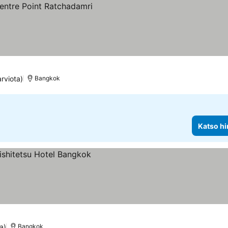
rviota)
Bangkok
Katso hi
a)
Bangkok