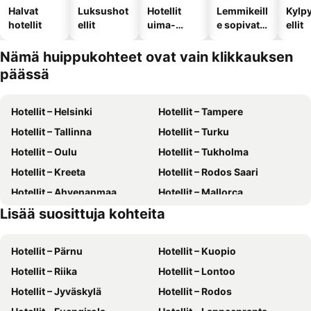
Halvat
Luksushot
Hotellit
Lemmikeill
Kylp
hotellit
ellit
uima-
e sopivat
ellit
altaalla
hotellit
Nämä huippukohteet ovat vain klikkauksen
päässä
Hotellit – Helsinki
Hotellit – Tampere
Hotellit – Tallinna
Hotellit – Turku
Hotellit – Oulu
Hotellit – Tukholma
Hotellit – Kreeta
Hotellit – Rodos Saari
Hotellit – Ahvenanmaa
Hotellit – Mallorca
Lisää suosittuja kohteita
Hotellit – Gran Canaria
Hotellit – Phuket
Hotellit – Pärnu
Hotellit – Kuopio
Hotellit – Riika
Hotellit – Lontoo
Hotellit – Jyväskylä
Hotellit – Rodos