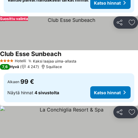
Katso hinnat
Suosittu valinta
Jaa
Li
Club Esse Sunbeach
Hotelli
Kaksi laajaa uima-allasta
4 Tähtiluokitus
7,6
Hyvä
4 247
Squillace
99 €
Alkaen
Näytä hinnat
4 sivustolta
Katso hinnat
Jaa
Li