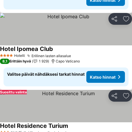
Katso hinnat
Jaa
Li
Hotel Ipomea Club
Hotelli
Erillinen lasten allasalue
4 Tähtiluokitus
8,1
Erittäin hyvä
1 929
Capo Vaticano
Valitse päivät nähdäksesi tarkat hinnat
Katso hinnat
Suosittu valinta
Jaa
Li
Hotel Residence Turium