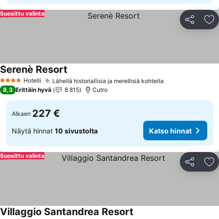
Suosittu valinta
Jaa
Li
Serenè Resort
Hotelli
Lähellä historiallisia ja merellisiä kohteita
4 Tähtiluokitus
8,3
Erittäin hyvä
8 815
Cutro
227 €
Alkaen
Näytä hinnat
10 sivustolta
Katso hinnat
Suosittu valinta
Jaa
Li
Villaggio Santandrea Resort