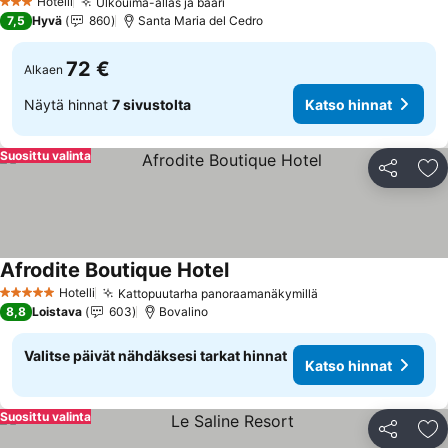
Hotelli
Ulkouima-allas ja baari
3 Tähtiluokitus
7,5
Hyvä
860
Santa Maria del Cedro
72 €
Alkaen
Näytä hinnat
7 sivustolta
Katso hinnat
Suosittu valinta
Jaa
Li
Afrodite Boutique Hotel
Hotelli
Kattopuutarha panoraamanäkymillä
5 Tähtiluokitus
8,8
Loistava
603
Bovalino
Valitse päivät nähdäksesi tarkat hinnat
Katso hinnat
Suosittu valinta
Jaa
Li