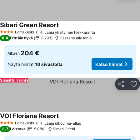
Sibari Green Resort
Lomakeskus
Laaja yksityinen hiekkaranta
4 Tähtiluokitus
8,4
Erittäin hyvä
8 293
Cassano allo Ionio
204 €
Alkaen
Näytä hinnat
10 sivustolta
Katso hinnat
Suosittu valinta
Jaa
Li
VOI Floriana Resort
Lomakeskus
Laaja ulkouima-allas
4 Tähtiluokitus
8,7
Loistava
5 080
Simeri Crichi