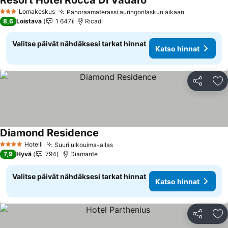
Resort Hotel Rocca Di Vadaro
Lomakeskus
Panoraamaterassi auringonlaskun aikaan
3 Tähtiluokitus
8,6
Loistava
1 647
Ricadi
Valitse päivät nähdäksesi tarkat hinnat
Katso hinnat
Jaa
Li
Diamond Residence
Hotelli
Suuri ulkouima-allas
4 Tähtiluokitus
7,9
Hyvä
794
Diamante
Valitse päivät nähdäksesi tarkat hinnat
Katso hinnat
Jaa
Li