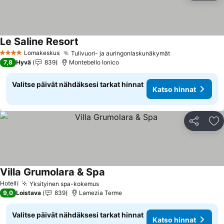
Le Saline Resort
Lomakeskus
Tulivuori- ja auringonlaskunäkymät
4 Tähtiluokitus
7,8
Hyvä
839
Montebello Ionico
Valitse päivät nähdäksesi tarkat hinnat
Katso hinnat
Jaa
Li
Villa Grumolara & Spa
Hotelli
Yksityinen spa-kokemus
9,0
Loistava
839
Lamezia Terme
Valitse päivät nähdäksesi tarkat hinnat
Katso hinnat