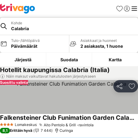
Suosikit
Kirjaud
Val
Kohde
Calabria
Tulo-/lähtöpäivä
Asiakkaat ja huoneet
Päivämäärät
2 asiakasta, 1 huone
Järjestä
Suodata
Kartta
Hotellit kaupungissa Calabria (Italia)
Näin maksut vaikuttavat hakutulosten järjestykseen
Suosittu valinta
Jaa
Li
Falkensteiner Club Funimation Garden Calabria
Lomakeskus
Aito Pentolo & Grill -ravintola
4 Tähtiluokitus
8,1
Erittäin hyvä
7 444
Curinga