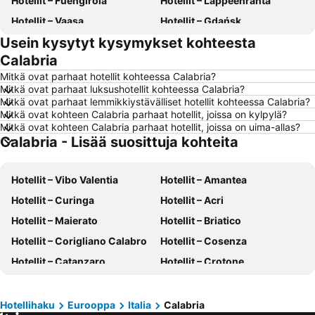
Hotellit – Fuengirola
Hotellit – Lappeenranta
Hotellit – Vaasa
Hotellit – Gdańsk
Usein kysytyt kysymykset kohteesta
Hotellit – Rovaniemi
Hotellit – Alanya
Calabria
Hotellit – Savonlinna
Hotellit – Hämeenlinna
Mitkä ovat parhaat hotellit kohteessa Calabria?
Hotellit – Vantaa
Hotellit – Pariisi
Mitkä ovat parhaat luksushotellit kohteessa Calabria?
Mitkä ovat parhaat lemmikkiystävälliset hotellit kohteessa Calabria?
Hotellit – Rooma
Hotellit – Berliini
Mitkä ovat kohteen Calabria parhaat hotellit, joissa on kylpylä?
Hotellit – Kalajoki
Hotellit – Suomi
Mitkä ovat kohteen Calabria parhaat hotellit, joissa on uima-allas?
Calabria - Lisää suosittuja kohteita
Hotellit – Malta
Hotellit – Teneriffa
Hotellit – Aurinkorannikko
Hotellit – Kreikka
Hotellit – Vibo Valentia
Hotellit – Amantea
Hotellit – Gardajärvi
Hotellit – Koh Samui
Hotellit – Curinga
Hotellit – Acri
Hotellit – Koh Lanta
Hotellit – Kypros
Hotellit – Maierato
Hotellit – Briatico
Hotellit – Lofoten
Hotellit – Santorini Saari
Hotellit – Corigliano Calabro
Hotellit – Cosenza
Hotellit – Espanja
Hotellit – Durrës
Hotellit – Catanzaro
Hotellit – Crotone
Hotellit – Malta
Hotellit – Madeira
Hotellit – Villa San Giovanni
Hotellit – Nicótera
Hotellit – Kos Saari
Hotellit – Algarve
Hotellit – Roccella Ionica
Hotellit – Praia a Mare
Hotellihaku
Eurooppa
Italia
Calabria
Hotellit – Sisilia
Hotellit – Uusimaa