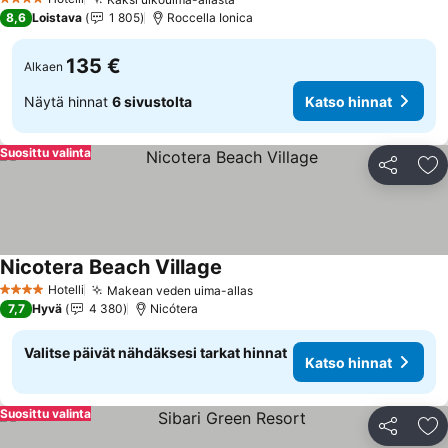
4 Tähtiluokitus
8,6
Loistava
1 805
Roccella Ionica
135 €
Alkaen
Näytä hinnat
6 sivustolta
Katso hinnat
Suosittu valinta
Jaa
Li
Nicotera Beach Village
Hotelli
Makean veden uima-allas
4 Tähtiluokitus
7,7
Hyvä
4 380
Nicótera
Valitse päivät nähdäksesi tarkat hinnat
Katso hinnat
Suosittu valinta
Jaa
Li