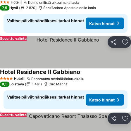
Hotelli
Kolme erillistä ulkouima-allasta
3 Tähtiluokitus
7,5
Hyvä
2 820
Sant'Andrea Apostolo dello Ionio
Valitse päivät nähdäksesi tarkat hinnat
Katso hinnat
Suosittu valinta
Jaa
Li
Hotel Residence Il Gabbiano
Hotelli
Panoraama merinäköalaruokailu
4 Tähtiluokitus
8,5
Loistava
1 461
Cirò Marina
Valitse päivät nähdäksesi tarkat hinnat
Katso hinnat
Suosittu valinta
Jaa
Li