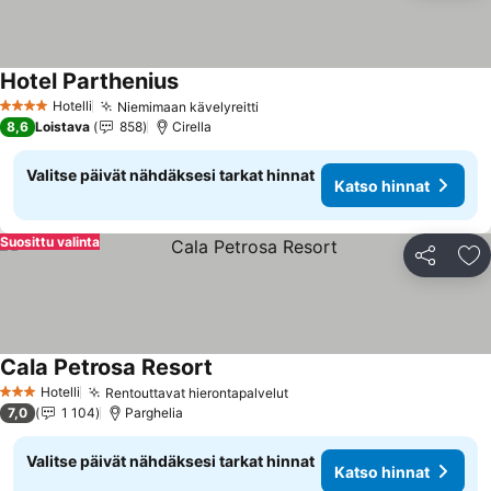
Hotel Parthenius
Hotelli
Niemimaan kävelyreitti
4 Tähtiluokitus
8,6
Loistava
858
Cirella
Valitse päivät nähdäksesi tarkat hinnat
Katso hinnat
Suosittu valinta
Jaa
Li
Cala Petrosa Resort
Hotelli
Rentouttavat hierontapalvelut
3 Tähtiluokitus
7,0
1 104
Parghelia
Valitse päivät nähdäksesi tarkat hinnat
Katso hinnat