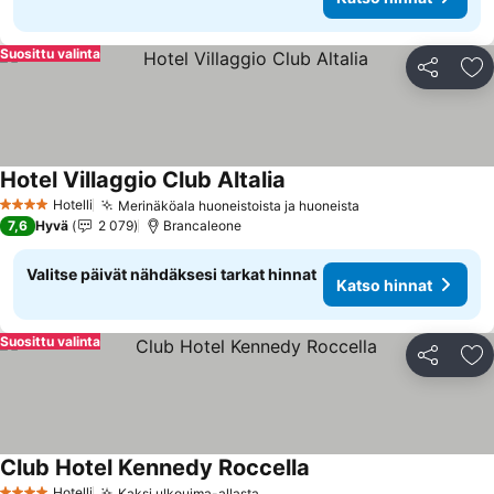
Suosittu valinta
Jaa
Li
Hotel Villaggio Club Altalia
Hotelli
Merinäköala huoneistoista ja huoneista
4 Tähtiluokitus
7,6
Hyvä
2 079
Brancaleone
Valitse päivät nähdäksesi tarkat hinnat
Katso hinnat
Suosittu valinta
Jaa
Li
Club Hotel Kennedy Roccella
Hotelli
Kaksi ulkouima-allasta