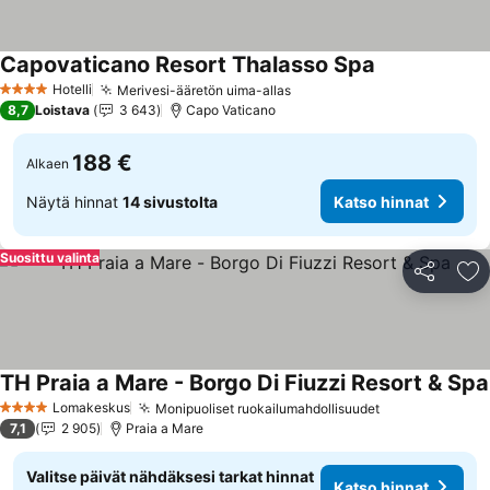
Capovaticano Resort Thalasso Spa
Hotelli
Merivesi-ääretön uima-allas
4 Tähtiluokitus
8,7
Loistava
3 643
Capo Vaticano
188 €
Alkaen
Näytä hinnat
14 sivustolta
Katso hinnat
Suosittu valinta
Jaa
Li
TH Praia a Mare - Borgo Di Fiuzzi Resort & Spa
Lomakeskus
Monipuoliset ruokailumahdollisuudet
4 Tähtiluokitus
7,1
2 905
Praia a Mare
Valitse päivät nähdäksesi tarkat hinnat
Katso hinnat