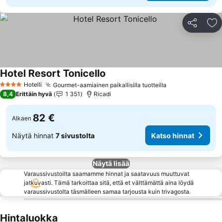
Jaa
Li
Hotel Resort Tonicello
Hotelli
Gourmet-aamiainen paikallisilla tuotteilla
4 Tähtiluokitus
8,4
Erittäin hyvä
1 351
Ricadi
82 €
Alkaen
Näytä hinnat
7 sivustolta
Katso hinnat
Näytä lisää
Varaussivustoilta saamamme hinnat ja saatavuus muuttuvat
jatkuvasti. Tämä tarkoittaa sitä, että et välttämättä aina löydä
varaussivustolta täsmälleen samaa tarjousta kuin trivagosta.
Hintaluokka