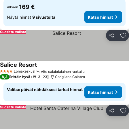
169 €
Alkaen
Näytä hinnat
9 sivustolta
Katso hinnat
Suosittu valinta
Jaa
Li
Salice Resort
Lomakeskus
Aito calabrialainen ruokailu
4 Tähtiluokitus
8,3
Erittäin hyvä
3 123
Corigliano Calabro
Valitse päivät nähdäksesi tarkat hinnat
Katso hinnat
Suosittu valinta
Jaa
Li