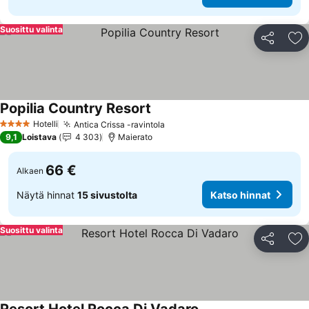
Suosittu valinta
Jaa
Li
Popilia Country Resort
Hotelli
Antica Crissa -ravintola
4 Tähtiluokitus
9,1
Loistava
4 303
Maierato
66 €
Alkaen
Näytä hinnat
15 sivustolta
Katso hinnat
Suosittu valinta
Jaa
Li