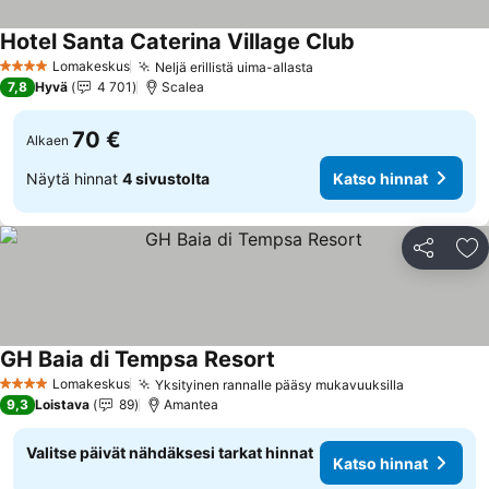
Hotel Santa Caterina Village Club
Lomakeskus
Neljä erillistä uima-allasta
4 Tähtiluokitus
7,8
Hyvä
4 701
Scalea
70 €
Alkaen
Näytä hinnat
4 sivustolta
Katso hinnat
Jaa
Li
GH Baia di Tempsa Resort
Lomakeskus
Yksityinen rannalle pääsy mukavuuksilla
4 Tähtiluokitus
9,3
Loistava
89
Amantea
Valitse päivät nähdäksesi tarkat hinnat
Katso hinnat