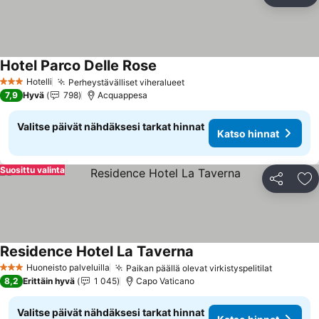
Li
Hotel Parco Delle Rose
Hotelli
Perheystävälliset viheralueet
3 Tähtiluokitus
7,9
Hyvä
798
Acquappesa
Valitse päivät nähdäksesi tarkat hinnat
Katso hinnat
Suosittu valinta
Jaa
Li
Residence Hotel La Taverna
Huoneisto palveluilla
Paikan päällä olevat virkistyspelitilat
3 Tähtiluokitus
8,2
Erittäin hyvä
1 045
Capo Vaticano
Valitse päivät nähdäksesi tarkat hinnat