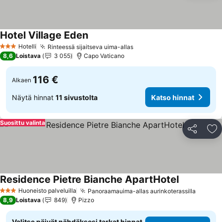
Hotel Village Eden
Hotelli
Rinteessä sijaitseva uima-allas
3 Tähtiluokitus
8,6
Loistava
3 055
Capo Vaticano
116 €
Alkaen
Näytä hinnat
11 sivustolta
Katso hinnat
Suosittu valinta
Jaa
Li
Residence Pietre Bianche ApartHotel
Huoneisto palveluilla
Panoraamauima-allas aurinkoterassilla
3 Tähtiluokitus
8,9
Loistava
849
Pizzo
Valitse päivät nähdäksesi tarkat hinnat