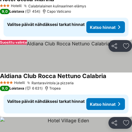
Hotelli
Calabrialainen kulinaarinen elämys
3 Tähtiluokitus
9,0
Loistava
454
Capo Vaticano
Valitse päivät nähdäksesi tarkat hinnat
Katso hinnat
Suosittu valinta
Jaa
Li
Aldiana Club Rocca Nettuno Calabria
Hotelli
Rantaravintola ja pizzeria
4 Tähtiluokitus
9,0
Loistava
6 631
Tropea
Valitse päivät nähdäksesi tarkat hinnat
Katso hinnat
Jaa
Li