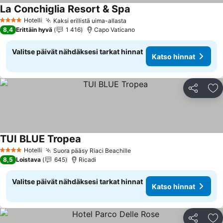
La Conchiglia Resort & Spa
Hotelli
Kaksi erillistä uima-allasta
4 Tähtiluokitus
8,4
Erittäin hyvä
1 416
Capo Vaticano
Valitse päivät nähdäksesi tarkat hinnat
Katso hinnat
Jaa
Li
TUI BLUE Tropea
Hotelli
Suora pääsy Riaci Beachille
4 Tähtiluokitus
8,5
Loistava
645
Ricadi
Valitse päivät nähdäksesi tarkat hinnat
Katso hinnat
Jaa