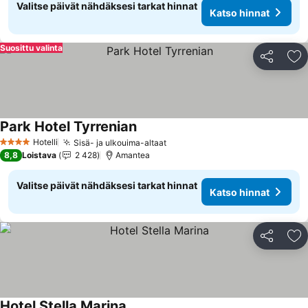
Valitse päivät nähdäksesi tarkat hinnat
Katso hinnat
Suosittu valinta
Jaa
Li
Park Hotel Tyrrenian
Hotelli
Sisä- ja ulkouima-altaat
4 Tähtiluokitus
8,8
Loistava
2 428
Amantea
Valitse päivät nähdäksesi tarkat hinnat
Katso hinnat
Jaa
Li
Hotel Stella Marina