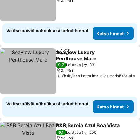
Sal Rei
Valitse päivät nähdäksesi tarkat hinnat
Katso hinnat
Seaview Luxury
Jaa
Lisää suosikkeihin
Penthouse Mare
Katso hinnat
9,7
Loistava
33
Sal Rei
Yksityinen kattouima-allas merinäköalalla
Ka
Valitse päivät nähdäksesi tarkat hinnat
Katso hinnat
B&B Sereia Azul Boa Vista
Jaa
Lisää suosikkeihin
9,1
Loistava
200
Sal Rei