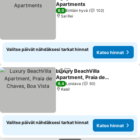
Jaa
Lisää suosikkeihin
Apartments
Katso hinnat
8,0
Erittäin hyvä
102
Sal Rei
Valitse päivät nähdäksesi tarkat hinnat
Katso hinnat
Luxury BeachVilla
Jaa
Lisää suosikkeihin
Apartment, Praia de
Chaves, Boa Vista
Katso hinnat
9,4
Loistava
93
Rabil
Valitse päivät nähdäksesi tarkat hinnat
Katso hinnat