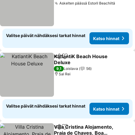
Askelten päässä Estoril Beachiltä
Katso hi
Valitse päivät nähdäksesi tarkat hinnat
Katso hinnat
KatlantiK Beach House
Jaa
Lisää suosikkeihin
Deluxe
Katso hinnat
9,1
Loistava
56
Sal Rei
Valitse päivät nähdäksesi tarkat hinnat
Katso hinnat
Villa Cristina Alojamento,
Jaa
Lisää suosikkeihin
Praia de Chaves, Boa