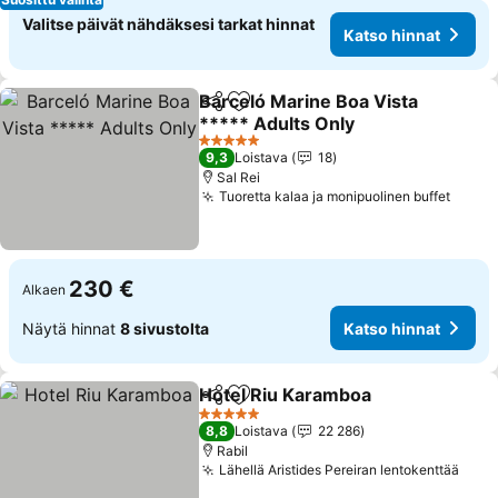
Valitse päivät nähdäksesi tarkat hinnat
Katso hinnat
Barceló Marine Boa Vista
Jaa
Lisää suosikkeihin
***** Adults Only
Katso hinnat
5 Tähtiluokitus
9,3
Loistava
18
Sal Rei
Tuoretta kalaa ja monipuolinen buffet
Katso
230 €
Alkaen
Näytä hinnat
8 sivustolta
Katso hinnat
Hotel Riu Karamboa
Jaa
Lisää suosikkeihin
Katso 
5 Tähtiluokitus
8,8
Loistava
22 286
Rabil
Lähellä Aristides Pereiran lentokenttää
Kats