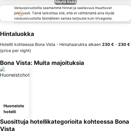
Näytä lisää
Varaussivustoilta saamamme hinnat ja saatavuus muuttuvat
jatkuvasti. Tämä tarkoittaa sitä, että et välttämättä aina löydä
varaussivustolta täsmälleen samaa tarjousta kuin trivagosta.
Hintaluokka
Hotellit kohteessa Bona Vista -
Hintahaarukka
alkaen
‎230 €
-
‎230 €
(price per night)
Bona Vista: Muita majoituksia
Huoneisto
hotelli
Suosittuja hotellikategorioita kohteessa Bona
Vista