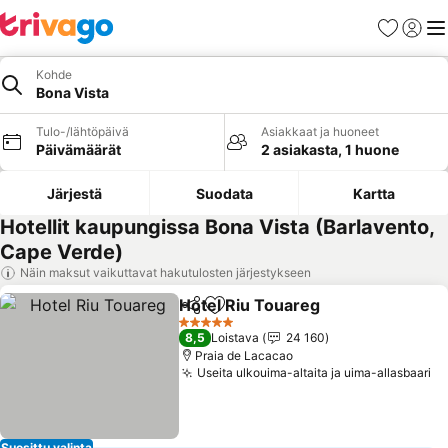
Suosikit
Kirjaud
Val
Kohde
Bona Vista
Tulo-/lähtöpäivä
Asiakkaat ja huoneet
Päivämäärät
2 asiakasta, 1 huone
Järjestä
Suodata
Kartta
Hotellit kaupungissa Bona Vista (Barlavento,
Cape Verde)
Näin maksut vaikuttavat hakutulosten järjestykseen
Hotel Riu Touareg
Jaa
Lisää suosikkeihin
Katso hi
5 Tähtiluokitus
8,5
Loistava
24 160
Praia de Lacacao
Useita ulkouima-altaita ja uima-allasbaari
Ka
Suosittu valinta