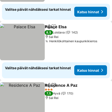
Valitse päivät nähdäksesi tarkat hinnat
Katso hinnat
Palace Elsa
Jaa
Lisää suosikkeihin
Katso hinnat
8,5
Loistava
142
Sal Rei
Henkilökohtainen kaupunkikierros
Katso h
Valitse päivät nähdäksesi tarkat hinnat
Katso hinnat
Residence A Paz
Jaa
Lisää suosikkeihin
Katso hin
3 Tähtiluokitus
7,5
Hyvä
170
Sal Rei