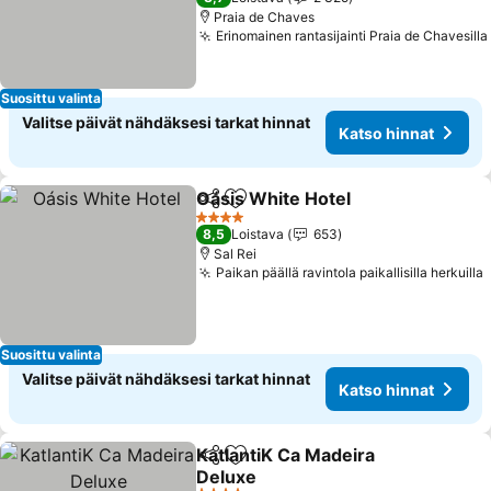
Praia de Chaves
Erinomainen rantasijainti Praia de Chavesilla
Suosittu valinta
Valitse päivät nähdäksesi tarkat hinnat
Katso hinnat
Oásis White Hotel
Jaa
Lisää suosikkeihin
Katso hi
4 Tähtiluokitus
8,5
Loistava
653
Sal Rei
Paikan päällä ravintola paikallisilla herkuilla
Suosittu valinta
Valitse päivät nähdäksesi tarkat hinnat
Katso hinnat
KatlantiK Ca Madeira
Jaa
Lisää suosikkeihin
Deluxe