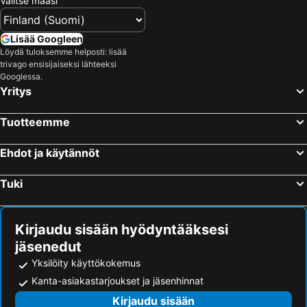
Valitse maasi
Hotellit – Espanja
Hotellit – Durrës
Hotellit – Malta
Hotellit – Madeira
Lisää Googleen
Löydä tuloksemme helposti: lisää
Hotellit – Kos Saari
Hotellit – Algarve
trivago ensisijaiseksi lähteeksi
Hotellit – Sisilia
Hotellit – Uusimaa
Googlessa.
Yritys
Tuotteemme
Ehdot ja käytännöt
Tuki
Kirjaudu sisään hyödyntääksesi
jäsenedut
Yksilöity käyttökokemus
Kanta-asiakastarjoukset ja jäsenhinnat
Kirjaudu sisään