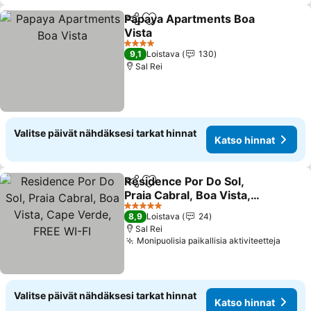
Papaya Apartments Boa
Jaa
Lisää suosikkeihin
Vista
Katso hinnat
4 Tähtiluokitus
9,1
Loistava
130
Sal Rei
Valitse päivät nähdäksesi tarkat hinnat
Katso hinnat
Residence Por Do Sol,
Jaa
Lisää suosikkeihin
Praia Cabral, Boa Vista,
Cape Verde, FREE WI-FI
Katso hinnat
5 Tähtiluokitus
8,9
Loistava
24
Sal Rei
Monipuolisia paikallisia aktiviteetteja
Katso
Valitse päivät nähdäksesi tarkat hinnat
Katso hinnat