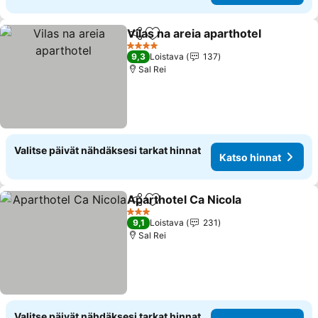
Vilas na areia aparthotel
Jaa
Lisää suosikkeihin
Ka
4 Tähtiluokitus
9,3
Loistava
137
Sal Rei
Valitse päivät nähdäksesi tarkat hinnat
Katso hinnat
Aparthotel Ca Nicola
Jaa
Lisää suosikkeihin
Katso
3 Tähtiluokitus
9,1
Loistava
231
Sal Rei
Valitse päivät nähdäksesi tarkat hinnat