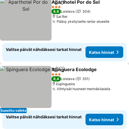
Aparthotel Por do Sol
Jaa
Lisää suosikkeihin
Kats
3 Tähtiluokitus
8,6
Loistava
304
Sal Rei
Pääsy yksityiselle ranta-alueelle
Katso hi
Valitse päivät nähdäksesi tarkat hinnat
Katso hinnat
Spinguera Ecolodge
Jaa
Lisää suosikkeihin
Katso 
3 Tähtiluokitus
9,4
Loistava
351
Espingueira
Viihtyisät huoneet merinäköalalla
Katso hi
Suosittu valinta
Valitse päivät nähdäksesi tarkat hinnat
Katso hinnat