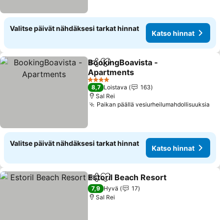
Valitse päivät nähdäksesi tarkat hinnat
Katso hinnat
BookingBoavista -
Jaa
Lisää suosikkeihin
Apartments
Katso hinnat
4 Tähtiluokitus
8,7
Loistava
163
Sal Rei
Paikan päällä vesiurheilumahdollisuuksia
Ka
Valitse päivät nähdäksesi tarkat hinnat
Katso hinnat
Estoril Beach Resort
Jaa
Lisää suosikkeihin
Katso
7,9
Hyvä
17
Sal Rei