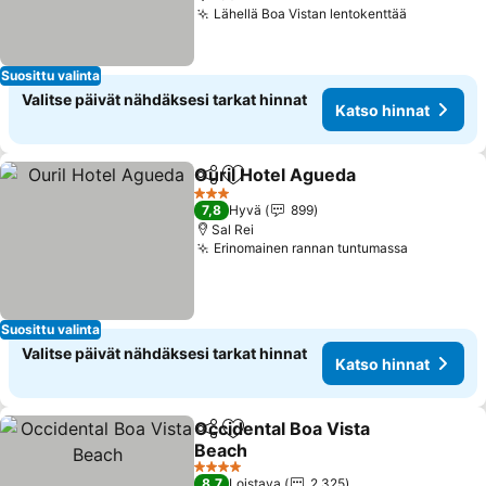
Lähellä Boa Vistan lentokenttää
Katso hin
Suosittu valinta
Valitse päivät nähdäksesi tarkat hinnat
Katso hinnat
Ouril Hotel Agueda
Jaa
Lisää suosikkeihin
Katso h
3 Tähtiluokitus
7,8
Hyvä
899
Sal Rei
Erinomainen rannan tuntumassa
Katso hin
Suosittu valinta
Valitse päivät nähdäksesi tarkat hinnat
Katso hinnat
Occidental Boa Vista
Jaa
Lisää suosikkeihin
Beach
Katso hinnat
4 Tähtiluokitus
8,7
Loistava
2 325