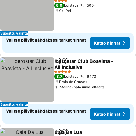
Katso hinnat
4 Tähtiluokitus
8,6
Loistava
505
Sal Rei
Suosittu valinta
Valitse päivät nähdäksesi tarkat hinnat
Katso hinnat
Iberostar Club Boavista -
Jaa
Lisää suosikkeihin
All Inclusive
Katso hinnat
5 Tähtiluokitus
8,7
Loistava
6 173
Praia de Chaves
Merinäköala uima-altaalta
Katso hinnat
Suosittu valinta
Valitse päivät nähdäksesi tarkat hinnat
Katso hinnat
Cala Da Lua
Jaa
Lisää suosikkeihin
Katso hinnat