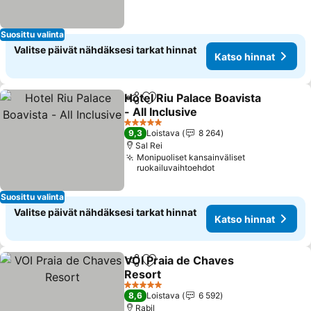
Suosittu valinta
Valitse päivät nähdäksesi tarkat hinnat
Katso hinnat
Hotel Riu Palace Boavista
Jaa
Lisää suosikkeihin
- All Inclusive
Katso hinnat
5 Tähtiluokitus
9,3
Loistava
8 264
Sal Rei
Monipuoliset kansainväliset
ruokailuvaihtoehdot
Suosittu valinta
Valitse päivät nähdäksesi tarkat hinnat
Katso hinnat
VOI Praia de Chaves
Jaa
Lisää suosikkeihin
Resort
Katso hinnat
5 Tähtiluokitus
8,6
Loistava
6 592
Rabil