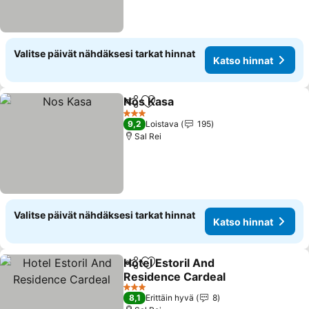
Valitse päivät nähdäksesi tarkat hinnat
Katso hinnat
Nos Kasa
Jaa
Lisää suosikkeihin
Katso hinnat
3 Tähtiluokitus
9,2
Loistava
195
Sal Rei
Valitse päivät nähdäksesi tarkat hinnat
Katso hinnat
Hotel Estoril And
Jaa
Lisää suosikkeihin
Residence Cardeal
Katso hinnat
3 Tähtiluokitus
8,1
Erittäin hyvä
8