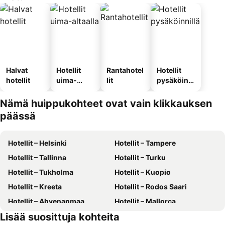
Halvat
Hotellit
Rantahotel
Hotellit
hotellit
uima-
lit
pysäköinni
altaalla
llä
Nämä huippukohteet ovat vain klikkauksen
päässä
Hotellit – Helsinki
Hotellit – Tampere
Hotellit – Tallinna
Hotellit – Turku
Hotellit – Tukholma
Hotellit – Kuopio
Hotellit – Kreeta
Hotellit – Rodos Saari
Hotellit – Ahvenanmaa
Hotellit – Mallorca
Lisää suosittuja kohteita
Hotellit – Gran Canaria
Hotellit – Phuket