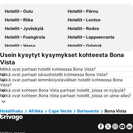
Hotellit – Oulu
Hotellit – Pärnu
Hotellit – Riika
Hotellit – Lontoo
Hotellit – Jyväskylä
Hotellit – Rodos
Hotellit – Fuengirola
Hotellit – Lappeenranta
Hotellit – Vaasa
Hotellit – Gdańsk
Usein kysytyt kysymykset kohteesta Bona
Hotellit – Rovaniemi
Hotellit – Alanya
Vista
Hotellit – Savonlinna
Hotellit – Hämeenlinna
Mitkä ovat parhaat hotellit kohteessa Bona Vista?
Hotellit – Vantaa
Hotellit – Pariisi
Mitkä ovat parhaat luksushotellit kohteessa Bona Vista?
Mitkä ovat parhaat lemmikkiystävälliset hotellit kohteessa Bona
Hotellit – Rooma
Hotellit – Berliini
Vista?
Hotellit – Kalajoki
Hotellit – Suomi
Mitkä ovat kohteen Bona Vista parhaat hotellit, joissa on kylpylä?
Mitkä ovat kohteen Bona Vista parhaat hotellit, joissa on uima-allas?
Hotellit – Malta
Hotellit – Teneriffa
Hotellit – Aurinkorannikko
Hotellit – Kreikka
Hotellihaku
Afrikka
Cape Verde
Barlavento
Bona Vista
Hotellit – Gardajärvi
Hotellit – Koh Samui
Hotellit – Koh Lanta
Hotellit – Kypros
Facebook
Twitter
Insta
Yo
Hotellit – Lofoten
Hotellit – Santorini Saari