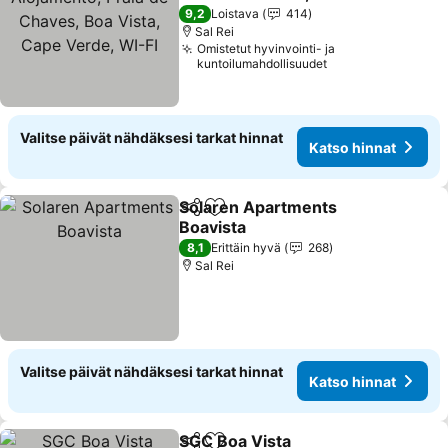
Vista, Cape Verde, WI-FI
Katso hinnat
9,2
Loistava
414
Sal Rei
Omistetut hyvinvointi- ja
kuntoilumahdollisuudet
Valitse päivät nähdäksesi tarkat hinnat
Katso hinnat
Solaren Apartments
Jaa
Lisää suosikkeihin
Boavista
Katso hinnat
8,1
Erittäin hyvä
268
Sal Rei
Valitse päivät nähdäksesi tarkat hinnat
Katso hinnat
SGC Boa Vista