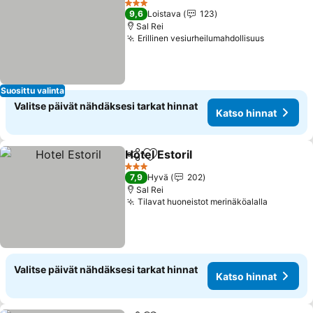
3 Tähtiluokitus
9,6
Loistava
123
Sal Rei
Erillinen vesiurheilumahdollisuus
Katso hin
Suosittu valinta
Valitse päivät nähdäksesi tarkat hinnat
Katso hinnat
Hotel Estoril
Jaa
Lisää suosikkeihin
Katso hinnat
3 Tähtiluokitus
7,9
Hyvä
202
Sal Rei
Tilavat huoneistot merinäköalalla
Katso hi
Valitse päivät nähdäksesi tarkat hinnat
Katso hinnat