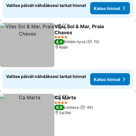
Valitse päivät nähdäksesi tarkat hinnat
Katso hinnat
Vilas Sol & Mar, Praia
Jaa
Lisää suosikkeihin
Chaves
Katso hinnat
4 Tähtiluokitus
8,4
Erittäin hyvä
70
Rabil
Valitse päivät nähdäksesi tarkat hinnat
Katso hinnat
Ca Marta
Jaa
Lisää suosikkeihin
Katso hinnat
4 Tähtiluokitus
8,6
Loistava
40
Sal Rei