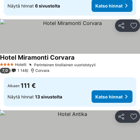
Näytä hinnat
6 sivustolta
Katso hinnat
Jaa
Li
Hotel Miramonti Corvara
Katso hinnat
Hotelli
Perinteinen tirolilainen vuoristotyyli
Katso hinnat
4 Tähtiluokitus
7,0
1 148
Corvara
111 €
Alkaen
Näytä hinnat
13 sivustolta
Katso hinnat
Jaa
Li