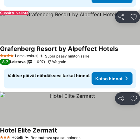
Suosittu valinta
Jaa
Li
Grafenberg Resort by Alpeffect Hotels
Katso hin
Lomakeskus
Suora pääsy hiihtohissille
Katso hinnat
4 Tähtiluokitus
8,7
Loistava
1 097
Wagrain
Valitse päivät nähdäksesi tarkat hinnat
Katso hinnat
Jaa
Li
Hotel Elite Zermatt
Katso hinnat
Hotelli
Rentouttava spa saunoineen
Katso hinnat
3 Tähtiluokitus