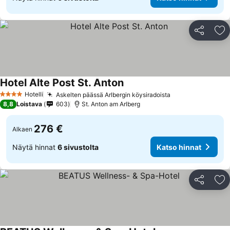
Jaa
Li
Hotel Alte Post St. Anton
Katso hinnat
Hotelli
Askelten päässä Arlbergin köysiradoista
Katso hinnat
4 Tähtiluokitus
8,8
Loistava
603
St. Anton am Arlberg
276 €
Alkaen
Näytä hinnat
6 sivustolta
Katso hinnat
Jaa
Li