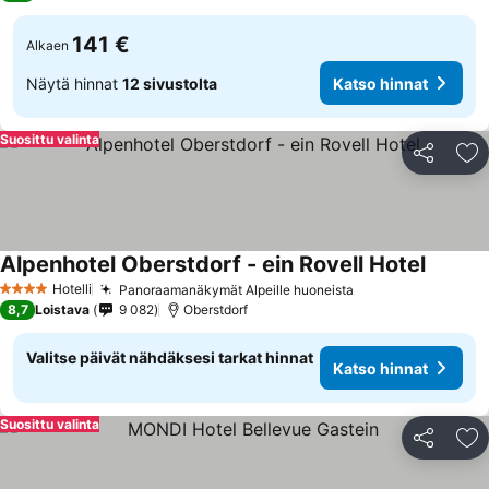
141 €
Alkaen
Näytä hinnat
12 sivustolta
Katso hinnat
Suosittu valinta
Jaa
Li
Alpenhotel Oberstdorf - ein Rovell Hotel
Katso h
Hotelli
Panoraamanäkymät Alpeille huoneista
Katso hinnat
4 Tähtiluokitus
8,7
Loistava
9 082
Oberstdorf
Valitse päivät nähdäksesi tarkat hinnat
Katso hinnat
Suosittu valinta
Jaa
Li