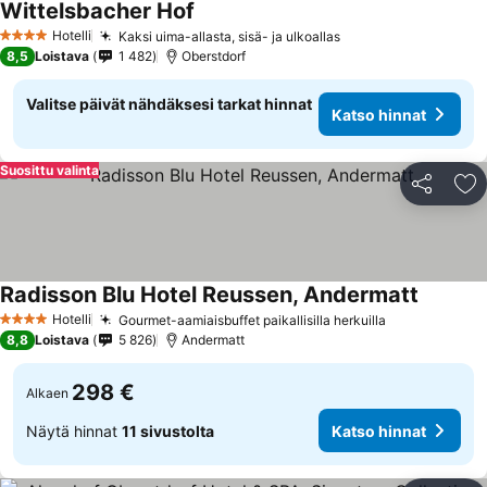
Wittelsbacher Hof
Katso hinnat
Hotelli
Kaksi uima-allasta, sisä- ja ulkoallas
Katso hinnat
4 Tähtiluokitus
8,5
Loistava
1 482
Oberstdorf
Valitse päivät nähdäksesi tarkat hinnat
Katso hinnat
Suosittu valinta
Jaa
Li
Radisson Blu Hotel Reussen, Andermatt
Katso hi
Hotelli
Gourmet-aamiaisbuffet paikallisilla herkuilla
Katso hinnat
4 Tähtiluokitus
8,8
Loistava
5 826
Andermatt
298 €
Alkaen
Näytä hinnat
11 sivustolta
Katso hinnat