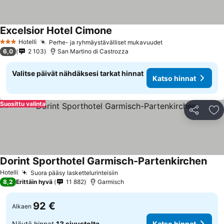
Excelsior Hotel Cimone
Katso hinnat
Hotelli
Perhe- ja ryhmäystävälliset mukavuudet
Katso hinnat
3 Tähtiluokitus
6,0
2 103
San Martino di Castrozza
Valitse päivät nähdäksesi tarkat hinnat
Katso hinnat
Suosittu valinta
Jaa
Li
Dorint Sporthotel Garmisch-Partenkirchen
Kats
Hotelli
Suora pääsy laskettelurinteisiin
Katso hinnat
8,2
Erittäin hyvä
11 882
Garmisch
92 €
Alkaen
Näytä hinnat
13 sivustolta
Katso hinnat