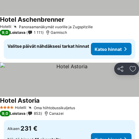
Hotel Aschenbrenner
Katso hinnat
Hotelli
Panoraamanäkymät vuorille ja Zugspitzille
Katso hinnat
9,0
Loistava
1 111
Garmisch
Valitse päivät nähdäksesi tarkat hinnat
Katso hinnat
Jaa
Li
Hotel Astoria
Katso hinnat
Hotelli
Oma hiihtobussikuljetus
Katso hinnat
4 Tähtiluokitus
9,0
Loistava
853
Canazei
231 €
Alkaen