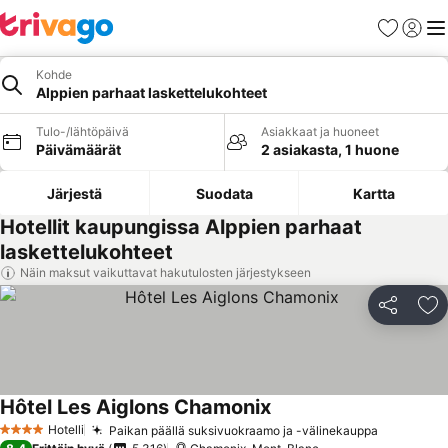
Suosikit
Kirjaud
Val
Kohde
Alppien parhaat laskettelukohteet
Tulo-/lähtöpäivä
Asiakkaat ja huoneet
Päivämäärät
2 asiakasta, 1 huone
Järjestä
Suodata
Kartta
Hotellit kaupungissa Alppien parhaat
laskettelukohteet
Näin maksut vaikuttavat hakutulosten järjestykseen
Jaa
Li
Hôtel Les Aiglons Chamonix
Katso hinnat
Hotelli
Paikan päällä suksivuokraamo ja -välinekauppa
Katso hin
4 Tähtiluokitus