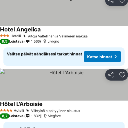
Jaa
Li
Hotel Angelica
Katso hinnat
Hotelli
Aitoja Valtellinan ja Välimeren makuja
Katso hinnat
3 Tähtiluokitus
8,5
Loistava
1 566
Livigno
Valitse päivät nähdäksesi tarkat hinnat
Katso hinnat
Jaa
Li
Hôtel L'Arboisie
Katso hinnat
Hotelli
Viihtyisä alppityylinen sisustus
Katso hinnat
4 Tähtiluokitus
8,7
Loistava
1 832
Megève