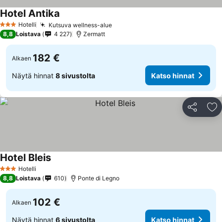
Hotel Antika
Katso hinnat
Hotelli
Kutsuva wellness-alue
Katso hinnat
3 Tähtiluokitus
8,8
Loistava
4 227
Zermatt
182 €
Alkaen
Näytä hinnat
8 sivustolta
Katso hinnat
Jaa
Li
Hotel Bleis
Katso hinnat
Hotelli
3 Tähtiluokitus
8,8
Loistava
610
Ponte di Legno
102 €
Alkaen
Näytä hinnat
6 sivustolta
Katso hinnat