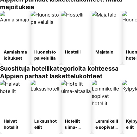
majoituksia
Aamiaisma
Huoneisto
Hostelli
Majatalo
Huon
joitukset
palveluilla
hotel
Suosittuja hotellikategorioita kohteessa
Alppien parhaat laskettelukohteet
Halvat
Luksushot
Hotellit
Lemmikeill
Kylp
hotellit
ellit
uima-
e sopivat
ellit
altaalla
hotellit