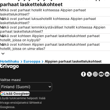
parhaat laskettelukohteet
Hotellit – Savonlinna
Hotellit – Hämeenlinna
Mitkä ovat parhaat hotellit kohteessa Alppien parhaat
Hotellit – Vantaa
Hotellit – Pariisi
laskettelukohteet?
Mitkä ovat parhaat luksushotellit kohteessa Alppien parhaat
Hotellit – Rooma
Hotellit – Berliini
laskettelukohteet?
Hotellit – Kalajoki
Hotellit – Phuket
Mitkä ovat parhaat lemmikkiystävälliset hotellit kohteessa Alppien
parhaat laskettelukohteet?
Hotellit – Malta
Hotellit – Teneriffa
Mitkä ovat kohteen Alppien parhaat laskettelukohteet parhaat
hotellit, joissa on kylpylä?
Hotellit – Aurinkorannikko
Hotellit – Kreikka
Mitkä ovat kohteen Alppien parhaat laskettelukohteet parhaat
Hotellit – Gardajärvi
Hotellit – Koh Samui
hotellit, joissa on uima-allas?
Hotellit – Koh Lanta
Hotellit – Kypros
Hotellihaku
Eurooppa
Alppien parhaat laskettelukohteet
Hotellit – Lofoten
Hotellit – Santorini Saari
Hotellit – Espanja
Hotellit – Durrës
Facebook
Twitter
Insta
Yo
Hotellit – Malta
Hotellit – Madeira
Valitse maasi
Hotellit – Kos Saari
Hotellit – Algarve
Hotellit – Sisilia
Hotellit – Uusimaa
Lisää Googleen
Löydä tuloksemme helposti: lisää
trivago ensisijaiseksi lähteeksi
Googlessa.