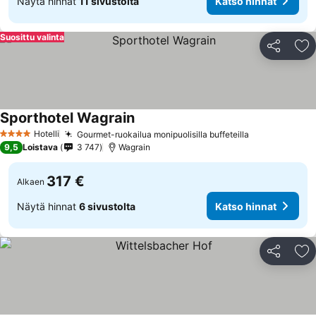
Näytä hinnat
11 sivustolta
Katso hinnat
Suosittu valinta
Jaa
Li
Sporthotel Wagrain
Katso hinnat
Hotelli
Gourmet-ruokailua monipuolisilla buffeteilla
Katso hinnat
4 Tähtiluokitus
9,5
Loistava
3 747
Wagrain
317 €
Alkaen
Näytä hinnat
6 sivustolta
Katso hinnat
Jaa
Li