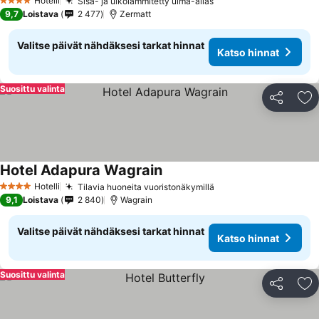
Hotelli
Sisä- ja ulkolämmitetty uima-allas
Katso hinnat
4 Tähtiluokitus
9,7
Loistava
2 477
Zermatt
Valitse päivät nähdäksesi tarkat hinnat
Katso hinnat
Suosittu valinta
Jaa
Li
Hotel Adapura Wagrain
Katso hinnat
Hotelli
Tilavia huoneita vuoristonäkymillä
Katso hinnat
4 Tähtiluokitus
9,1
Loistava
2 840
Wagrain
Valitse päivät nähdäksesi tarkat hinnat
Katso hinnat
Suosittu valinta
Jaa
Li