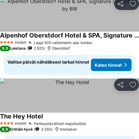
Jaa
Li
Alpenhof Oberstdorf Hotel & SPA, Signature Collection by BW
Katso hinnat
Hotelli
Laaja 500 neliömetrin spa-keidas
Katso hinnat
4 Tähtiluokitus
9,0
Loistava
2 625
Oberstdorf
Valitse päivät nähdäksesi tarkat hinnat
Katso hinnat
Jaa
Li
The Hey Hotel
Katso hinnat
Hotelli
Perheystävälliset majoitustilat
Katso hinnat
4 Tähtiluokitus
8,0
Erittäin hyvä
3 550
Interlaken