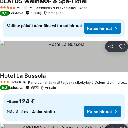
BEATUS Wellness- & Spa-Hotel
Katso hinnat
Hotelli
Lämmitetty suolavesiallas ulkona
Katso hinnat
5 Tähtiluokitus
9,2
Loistava
1 806
Interlaken
Valitse päivät nähdäksesi tarkat hinnat
Katso hinnat
Jaa
Li
Hotel La Bussola
Katso hinnat
Hotelli
Panoraamanäkymät tarjoava ulkokylpylä Dolomiittien maisemissa
3 Tähtiluokitus
9,3
Loistava
657
Andalo
124 €
Alkaen
Näytä hinnat
4 sivustolta
Katso hinnat