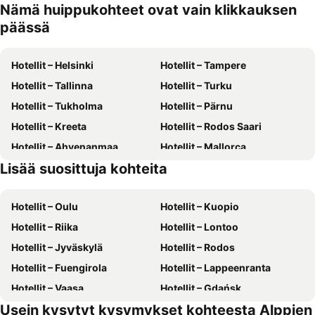
Nämä huippukohteet ovat vain klikkauksen
päässä
Hotellit – Helsinki
Hotellit – Tampere
Hotellit – Tallinna
Hotellit – Turku
Hotellit – Tukholma
Hotellit – Pärnu
Hotellit – Kreeta
Hotellit – Rodos Saari
Hotellit – Ahvenanmaa
Hotellit – Mallorca
Lisää suosittuja kohteita
Hotellit – Gran Canaria
Hotellit – Suomi
Hotellit – Oulu
Hotellit – Kuopio
Hotellit – Riika
Hotellit – Lontoo
Hotellit – Jyväskylä
Hotellit – Rodos
Hotellit – Fuengirola
Hotellit – Lappeenranta
Hotellit – Vaasa
Hotellit – Gdańsk
Usein kysytyt kysymykset kohteesta Alppien
Hotellit – Rovaniemi
Hotellit – Alanya