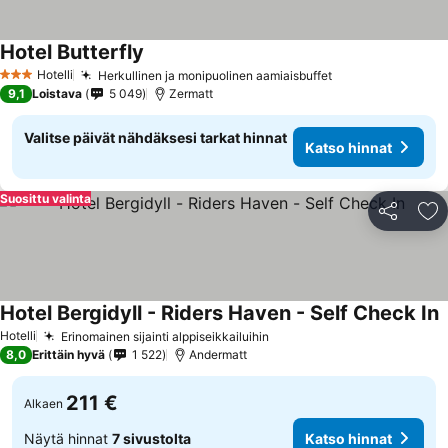
Hotel Butterfly
Katso hinnat
Hotelli
Herkullinen ja monipuolinen aamiaisbuffet
Katso hinnat
3 Tähtiluokitus
9,1
Loistava
5 049
Zermatt
Valitse päivät nähdäksesi tarkat hinnat
Katso hinnat
Suosittu valinta
Jaa
Li
Hotel Bergidyll - Riders Haven - Self Check In
K
Hotelli
Erinomainen sijainti alppiseikkailuihin
Katso hinnat
8,0
Erittäin hyvä
1 522
Andermatt
211 €
Alkaen
Näytä hinnat
7 sivustolta
Katso hinnat