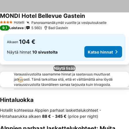
MONDI Hotel Bellevue Gastein
Katso hinnat
Hotelli
Panoraamanäkymät vuorille ja vesiputoukselle
Katso hinn
4 Tähtiluokitus
9,1
Loistava
5 560
Bad Gastein
104 €
Alkaen
Näytä hinnat
10 sivustolta
Katso hinnat
Näytä lisää
Varaussivustoilta saamamme hinnat ja saatavuus muuttuvat
jatkuvasti. Tämä tarkoittaa sitä, että et välttämättä aina löydä
varaussivustolta täsmälleen samaa tarjousta kuin trivagosta.
Hintaluokka
Hotellit kohteessa Alppien parhaat laskettelukohteet -
Hintahaarukka
alkaen
‎88 €
-
‎345 €
(price per night)
Alppien parhaat laskettelukohteet: Muita