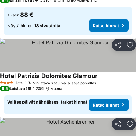
8,4
Erittäin hyvä
5 316
Chamonix-Mont-Blanc
88 €
Alkaen
Näytä hinnat
13 sivustolta
Katso hinnat
Jaa
Li
Hotel Patrizia Dolomites Glamour
Katso hinnat
Hotelli
Virkistävä sisäuima-allas ja poreallas
Katso hinnat
4 Tähtiluokitus
9,5
Loistava
1 285
Moena
Valitse päivät nähdäksesi tarkat hinnat
Katso hinnat
Jaa
Li