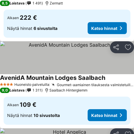
8,5
Loistava
1 491
Zermatt
222 €
Alkaen
Näytä hinnat
6 sivustolta
Katso hinnat
Jaa
Li
AvenidA Mountain Lodges Saalbach
Katso hinnat
Huoneisto palveluilla
Gourmet-aamiainen tilauksesta valmistetuilla munilla
4 Tähtiluokitus
9,0
Loistava
1 311
Saalbach Hinterglemm
109 €
Alkaen
Näytä hinnat
10 sivustolta
Katso hinnat