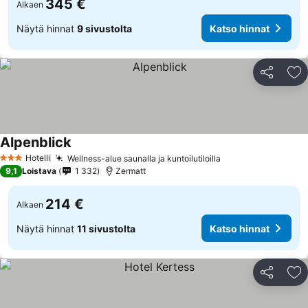
345 €
Alkaen
Näytä hinnat
9 sivustolta
Katso hinnat
Jaa
Li
Alpenblick
Katso hinnat
Hotelli
Wellness-alue saunalla ja kuntoilutiloilla
Katso hinnat
3 Tähtiluokitus
9,1
Loistava
1 332
Zermatt
214 €
Alkaen
Näytä hinnat
11 sivustolta
Katso hinnat
Jaa
Li