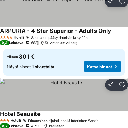
Jaa
Li
ARPURIA - 4 Star Superior - Adults Only
Katso h
Hotelli
Saumaton pääsy rinteisiin ja kylään
Katso hinnat
4 Tähtiluokitus
9,3
Loistava
682
St. Anton am Arlberg
301 €
Alkaen
Näytä hinnat
1 sivustolta
Katso hinnat
Jaa
Li
Hotel Beausite
Katso hinnat
Hotelli
Erinomainen sijainti lähellä Interlaken Westiä
Katso hinnat
3 Tähtiluokitus
8,7
Loistava
4 790
Interlaken