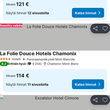
121 €
Alkaen
Näytä hinnat
12 sivustolta
Katso hinnat
Suosittu valinta
Jaa
Li
La Folie Douce Hotels Chamonix
Katso hinnat
Hotelli
Panoraamanäkymät Mont Blancille
Katso hinnat
4 Tähtiluokitus
8,2
Erittäin hyvä
9 354
Chamonix-Mont-Blanc
114 €
Alkaen
Näytä hinnat
11 sivustolta
Katso hinnat
Jaa
Li