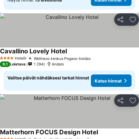
Jaa
Li
Cavallino Lovely Hotel
Katso hinnat
Hotelli
Wellness-keskus Pegaso-keidas
Katso hinnat
4 Tähtiluokitus
9,1
Loistava
1 294
Andalo
Valitse päivät nähdäksesi tarkat hinnat
Katso hinnat
Jaa
Li
Matterhorn FOCUS Design Hotel
Katso hinnat