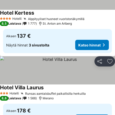
Hotel Kertess
Katso hinnat
Hotelli
Alppityyliset huoneet vuoristonäkymillä
Katso hinnat
4 Tähtiluokitus
8,5
Loistava
1 777
St. Anton am Arlberg
137 €
Alkaen
Näytä hinnat
3 sivustolta
Katso hinnat
Jaa
Li
Hotel Villa Laurus
Katso hinnat
Hotelli
Runsas aamiaisbuffet paikallisilla herkuilla
Katso hinnat
3 Tähtiluokitus
8,6
Loistava
1 566
Merano
178 €
Alkaen