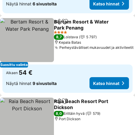
Näytä hinnat
6 sivustolta
Katso hinnat
Bertam Resort & Water
Jaa
Lisää suosikkeihin
Park Penang
Katso hinnat
4 Tähtiluokitus
8,7
Loistava
5 797
Kepala Batas
Perheystävälliset mukavuudet ja aktiviteetit
Suosittu valinta
54 €
Alkaen
Näytä hinnat
9 sivustolta
Katso hinnat
Raia Beach Resort Port
Jaa
Lisää suosikkeihin
Dickson
Katso hinnat
8,0
Erittäin hyvä
579
Port Dickson