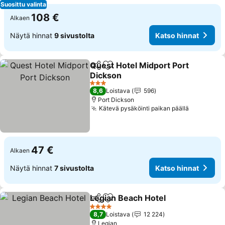
Suosittu valinta
108 €
Alkaen
Näytä hinnat
9 sivustolta
Katso hinnat
Quest Hotel Midport Port
Jaa
Lisää suosikkeihin
Dickson
Katso hinnat
3 Tähtiluokitus
8,6
Loistava
596
Port Dickson
Kätevä pysäköinti paikan päällä
Katso hin
47 €
Alkaen
Näytä hinnat
7 sivustolta
Katso hinnat
Legian Beach Hotel
Jaa
Lisää suosikkeihin
Katso 
4 Tähtiluokitus
8,7
Loistava
12 224
Legian