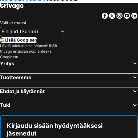
Hotellit – Santorini Saari
Hotellit – Viro
Hotellit – Espanja
Hotellit – Koh Samui
Facebook
Twitter
Insta
Yo
Hotellit – Kos Saari
Hotellit – Kypros
Valitse maasi
Hotellit – Lofoten
Hotellit – Uusimaa
Hotellit – Ylläs
Hotellit – Madeira
Lisää Googleen
Löydä tuloksemme helposti: lisää
Hotellit – Kroatia
Hotellit – Saarenmaa
trivago ensisijaiseksi lähteeksi
Googlessa.
Yritys
Tuotteemme
Ehdot ja käytännöt
Tuki
Kirjaudu sisään hyödyntääksesi
jäsenedut