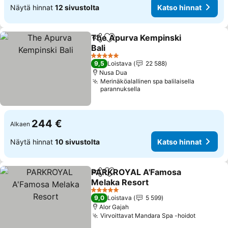
Näytä hinnat
12 sivustolta
Katso hinnat
The Apurva Kempinski
Jaa
Lisää suosikkeihin
Bali
Katso hinnat
5 Tähtiluokitus
9,5
Loistava
22 588
Nusa Dua
Merinäköalallinen spa balilaisella
parannuksella
244 €
Alkaen
Näytä hinnat
10 sivustolta
Katso hinnat
PARKROYAL A'Famosa
Jaa
Lisää suosikkeihin
Melaka Resort
Katso hinnat
5 Tähtiluokitus
9,0
Loistava
5 599
Alor Gajah
Virvoittavat Mandara Spa -hoidot
Katso hi