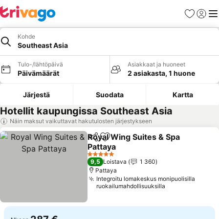
Suosikit
Kirjaud
Val
Kohde
Southeast Asia
Tulo-/lähtöpäivä
Asiakkaat ja huoneet
Päivämäärät
2 asiakasta, 1 huone
Järjestä
Suodata
Kartta
Hotellit kaupungissa Southeast Asia
Näin maksut vaikuttavat hakutulosten järjestykseen
Royal Wing Suites & Spa
Jaa
Lisää suosikkeihin
Pattaya
Katso hinnat
5 Tähtiluokitus
9,5
Loistava
1 360
Pattaya
Integroitu lomakeskus monipuolisilla
ruokailumahdollisuuksilla