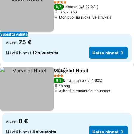
Katso hinnat
4 Tähtiluokitus
8,7
Loistava
22 021
Lapu-Lapu
Monipuolisia ruokailuelämyksiä
Katso hin
Suosittu valinta
75 €
Alkaen
Näytä hinnat
12 sivustolta
Katso hinnat
Marvelot Hotel
Jaa
Lisää suosikkeihin
Katso hinna
3 Tähtiluokitus
8,1
Erittäin hyvä
1 825
Kajang
Äskettäin remontoidut huoneet
Katso hinn
8 €
Alkaen
Näytä hinnat
4 sivustolta
Katso hinnat