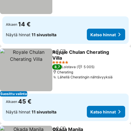
14 €
Alkaen
Näytä hinnat
11 sivustolta
Katso hinnat
Royale Chulan Cherating
Jaa
Lisää suosikkeihin
Villa
Katso hinnat
5 Tähtiluokitus
8,7
Loistava
5 005
Cherating
Lähellä Cheratingin nähtävyyksiä
Katso hi
Suosittu valinta
45 €
Alkaen
Näytä hinnat
11 sivustolta
Katso hinnat
Okada Manila