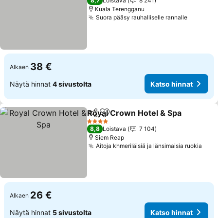
8,7
Loistava
8 241
Kuala Terengganu
Suora pääsy rauhalliselle rannalle
Katso hi
38 €
Alkaen
Näytä hinnat
4 sivustolta
Katso hinnat
Royal Crown Hotel & Spa
Jaa
Lisää suosikkeihin
K
4 Tähtiluokitus
8,8
Loistava
7 104
Siem Reap
Aitoja khmeriläisiä ja länsimaisia ruokia
Kats
26 €
Alkaen
Näytä hinnat
5 sivustolta
Katso hinnat