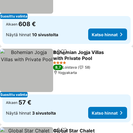
Suosittu valinta
608 €
Alkaen
Näytä hinnat
10 sivustolta
Katso hinnat
Bohemian Jogja Villas
Jaa
Lisää suosikkeihin
with Private Pool
Katso hinnat
4 Tähtiluokitus
8,7
Loistava
58
Yogyakarta
Suosittu valinta
57 €
Alkaen
Näytä hinnat
3 sivustolta
Katso hinnat
Global Star Chalet