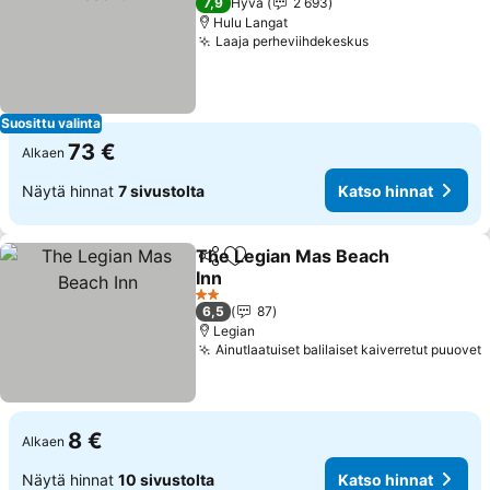
7,9
Hyvä
2 693
Hulu Langat
Laaja perheviihdekeskus
Katso hinnat
Suosittu valinta
73 €
Alkaen
Näytä hinnat
7 sivustolta
Katso hinnat
The Legian Mas Beach
Jaa
Lisää suosikkeihin
Inn
Katso hinnat
2 Tähtiluokitus
6,5
87
Legian
Ainutlaatuiset balilaiset kaiverretut puuovet
K
8 €
Alkaen
Näytä hinnat
10 sivustolta
Katso hinnat