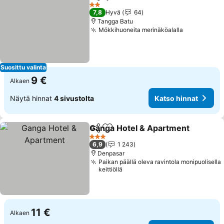
Jaa
Lisää suosikkeihin
Katso hi
2 Tähtiluokitus
7,8
Hyvä
64
Tangga Batu
Mökkihuoneita merinäköalalla
Katso hinn
Suosittu valinta
9 €
Alkaen
Näytä hinnat
4 sivustolta
Katso hinnat
Ganga Hotel & Apartment
Jaa
Lisää suosikkeihin
3 Tähtiluokitus
6,9
1 243
Denpasar
Paikan päällä oleva ravintola monipuolisella
keittiöllä
11 €
Alkaen