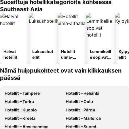
Suosittuja hotellikategorioita kohteessa
Southeast Asia
Halvat
Luksushot
Hotellit
Lemmikeill
Kylp
hotellit
ellit
uima-
e sopivat
ellit
altaalla
hotellit
Nämä huippukohteet ovat vain klikkauksen
päässä
Hotellit – Tampere
Hotellit – Helsinki
Hotellit – Turku
Hotellit – Oulu
Hotellit – Kuopio
Hotellit – Pärnu
Hotellit – Kreeta
Hotellit – Mallorca
Hotellit – Ahvenanmaa
Hotellit – Suomi