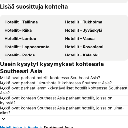
Lisää suosittuja kohteita
Hotellit – Kreikka
Hotellit – Malta
Hotellit – Tallinna
Hotellit – Tukholma
Hotellit – Riika
Hotellit – Jyväskylä
Hotellit – Lontoo
Hotellit – Vaasa
Hotellit – Lappeenranta
Hotellit – Rovaniemi
Hotellit – Rodos
Hotellit – Kalajoki
Usein kysytyt kysymykset kohteesta
Hotellit – Alanya
Hotellit – Joensuu
Southeast Asia
Hotellit – Fuengirola
Hotellit – Kööpenhamina
Mitkä ovat parhaat hotellit kohteessa Southeast Asia?
Hotellit – Savonlinna
Hotellit – Gdańsk
Mitkä ovat parhaat luksushotellit kohteessa Southeast Asia?
Mitkä ovat parhaat lemmikkiystävälliset hotellit kohteessa Southeast
Hotellit – Lahti
Hotellit – Hämeenlinna
Asia?
Hotellit – Seinäjoki
Hotellit – Rodos Saari
Mitkä ovat kohteen Southeast Asia parhaat hotellit, joissa on
kylpylä?
Hotellit – Gran Canaria
Hotellit – Aurinkorannikko
Mitkä ovat kohteen Southeast Asia parhaat hotellit, joissa on uima-
allas?
Hotellit – Teneriffa
Hotellit – Gardajärvi
Hotellit – Phuket
Hotellit – Koh Lanta
Hotellihaku
Aasia
Southeast Asia