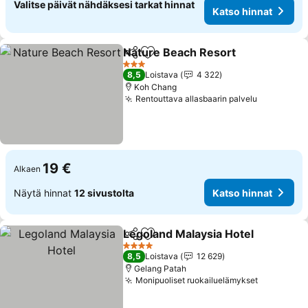
Valitse päivät nähdäksesi tarkat hinnat
Katso hinnat
Nature Beach Resort
Jaa
Lisää suosikkeihin
Katso
3 Tähtiluokitus
8,5
Loistava
4 322
Koh Chang
Rentouttava allasbaarin palvelu
Katso hin
19 €
Alkaen
Näytä hinnat
12 sivustolta
Katso hinnat
Legoland Malaysia Hotel
Jaa
Lisää suosikkeihin
Ka
4 Tähtiluokitus
8,5
Loistava
12 629
Gelang Patah
Monipuoliset ruokailuelämykset
Katso hin