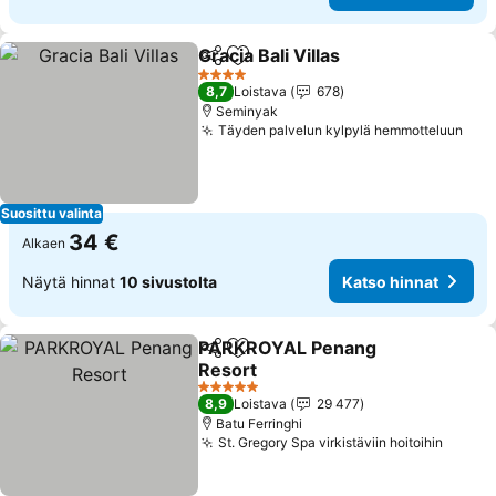
Gracia Bali Villas
Jaa
Lisää suosikkeihin
Katso hin
4 Tähtiluokitus
8,7
Loistava
678
Seminyak
Täyden palvelun kylpylä hemmotteluun
Kat
Suosittu valinta
34 €
Alkaen
Näytä hinnat
10 sivustolta
Katso hinnat
PARKROYAL Penang
Jaa
Lisää suosikkeihin
Resort
Katso hinnat
5 Tähtiluokitus
8,9
Loistava
29 477
Batu Ferringhi
St. Gregory Spa virkistäviin hoitoihin
Katso 