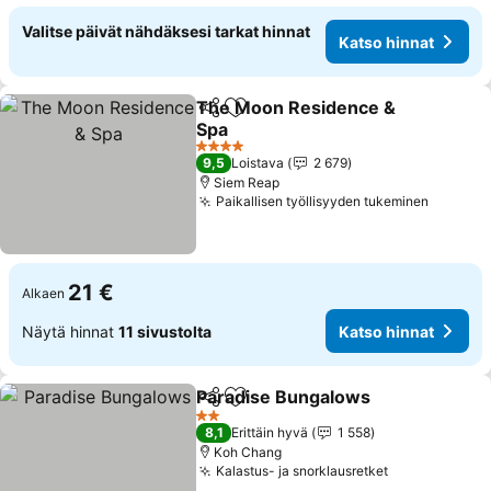
Valitse päivät nähdäksesi tarkat hinnat
Katso hinnat
The Moon Residence &
Jaa
Lisää suosikkeihin
Spa
Katso hinnat
4 Tähtiluokitus
9,5
Loistava
2 679
Siem Reap
Paikallisen työllisyyden tukeminen
Katso h
21 €
Alkaen
Näytä hinnat
11 sivustolta
Katso hinnat
Paradise Bungalows
Jaa
Lisää suosikkeihin
Katso
2 Tähtiluokitus
8,1
Erittäin hyvä
1 558
Koh Chang
Kalastus- ja snorklausretket
Katso hinnat