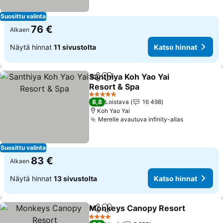
Suosittu valinta
76 €
Alkaen
Näytä hinnat
11 sivustolta
Katso hinnat
Santhiya Koh Yao Yai
Jaa
Lisää suosikkeihin
Resort & Spa
Katso hinnat
5 Tähtiluokitus
8,8
Loistava
16 498
Koh Yao Yai
Merelle avautuva infinity-allas
Katso hinn
Suosittu valinta
83 €
Alkaen
Näytä hinnat
13 sivustolta
Katso hinnat
Monkeys Canopy Resort
Jaa
Lisää suosikkeihin
K
4 Tähtiluokitus