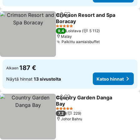
Crimson Resort and Spa
Jaa
Lisää suosikkeihin
Boracay
Katso hinnat
5 Tähtiluokitus
9,4
Loistava
5 112
Malay
Palkittu aamiaisbuffet
Katso hinnat
187 €
Alkaen
Näytä hinnat
13 sivustolta
Katso hinnat
Country Garden Danga
Jaa
Lisää suosikkeihin
Bay
Katso hinnat
5 Tähtiluokitus
7,2
229
Johor Bahru