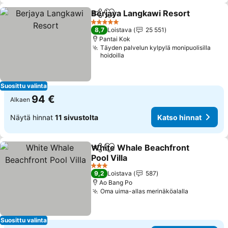
Berjaya Langkawi Resort
Jaa
Lisää suosikkeihin
K
5 Tähtiluokitus
8,7
Loistava
25 551
Pantai Kok
Täyden palvelun kylpylä monipuolisilla
hoidoilla
Suosittu valinta
94 €
Alkaen
Näytä hinnat
11 sivustolta
Katso hinnat
White Whale Beachfront
Jaa
Lisää suosikkeihin
Pool Villa
Katso hinnat
3 Tähtiluokitus
9,2
Loistava
587
Ao Bang Po
Oma uima-allas merinäköalalla
Katso hinn
Suosittu valinta