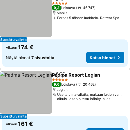
Jaa
Lisää suosikkeihin
Katso hinnat
5 Tähtiluokitus
9,2
Loistava
46 747
Manila
Forbes 5 tähden luokiteltu Retreat Spa
Kats
Suosittu valinta
174 €
Alkaen
Näytä hinnat
7 sivustolta
Katso hinnat
Padma Resort Legian
Jaa
Lisää suosikkeihin
Katso
5 Tähtiluokitus
9,6
Loistava
20 462
Legian
Useita uima-altaita, mukaan lukien vain
aikuisille tarkoitettu infinity-allas
Suosittu valinta
161 €
Alkaen