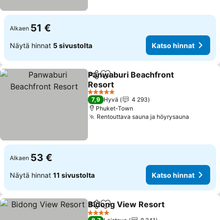
51 €
Alkaen
Näytä hinnat
5 sivustolta
Katso hinnat
Panwaburi Beachfront
Jaa
Lisää suosikkeihin
Resort
Katso hinnat
5 Tähtiluokitus
7,9
Hyvä
4 293
Phuket-Town
Rentouttava sauna ja höyrysauna
Katso hi
53 €
Alkaen
Näytä hinnat
11 sivustolta
Katso hinnat
Bidong View Resort
Jaa
Lisää suosikkeihin
Katso 
4 Tähtiluokitus