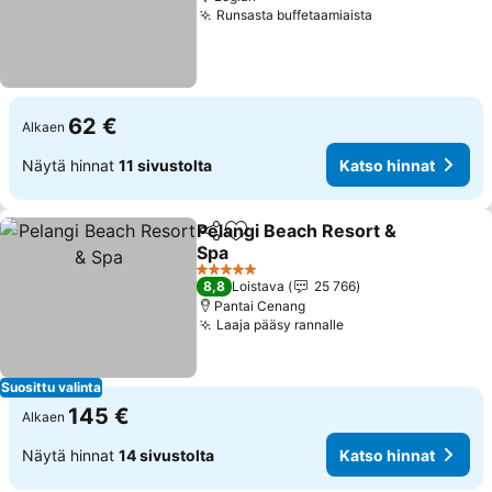
Runsasta buffetaamiaista
Katso hinnat
62 €
Alkaen
Näytä hinnat
11 sivustolta
Katso hinnat
Pelangi Beach Resort &
Jaa
Lisää suosikkeihin
Spa
Katso hinnat
5 Tähtiluokitus
8,8
Loistava
25 766
Pantai Cenang
Laaja pääsy rannalle
Katso hinnat
Suosittu valinta
145 €
Alkaen
Näytä hinnat
14 sivustolta
Katso hinnat