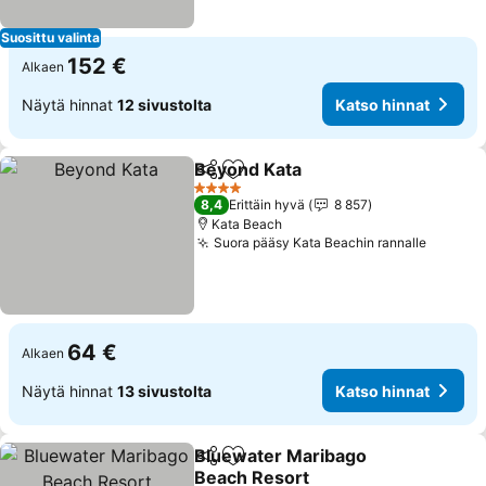
Suosittu valinta
152 €
Alkaen
Näytä hinnat
12 sivustolta
Katso hinnat
Beyond Kata
Jaa
Lisää suosikkeihin
Katso hinnat
4 Tähtiluokitus
8,4
Erittäin hyvä
8 857
Kata Beach
Suora pääsy Kata Beachin rannalle
Katso h
64 €
Alkaen
Näytä hinnat
13 sivustolta
Katso hinnat
Bluewater Maribago
Jaa
Lisää suosikkeihin
Beach Resort