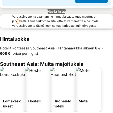
Näytä lisää
Varaussivustoilta saamamme hinnat ja saatavuus muuttuvat
jatkuvasti. Tämä tarkoittaa sitä, että et välttämättä aina löydä
varaussivustolta täsmälleen samaa tarjousta kuin trivagosta.
Hintaluokka
Hotellit kohteessa Southeast Asia -
Hintahaarukka
alkaen
‎8 €
-
‎608 €
(price per night)
Southeast Asia: Muita majoituksia
Lomakesk
Hostelli
Huoneisto
Motelli
ukset
hotelli