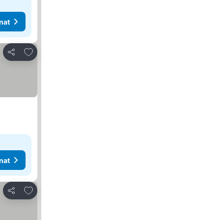
nat
Lisää suosikkeihin
Jaa
nat
Lisää suosikkeihin
Jaa