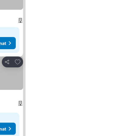
nat
Lisää suosikkeihin
Jaa
nat