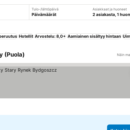
Tulo-/lähtöpäivä
Asiakkaat ja huoneet
Päivämäärät
2 asiakasta, 1 huo
peruutus
Hotellit
Arvostelu: 8,0+
Aamiainen sisältyy hintaan
Uim
y (Puola)
Näin ma
nat