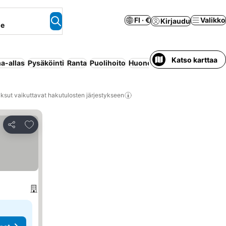
FI · €
Valikko
Kirjaudu
ne
Katso karttaa
a-allas
Pysäköinti
Ranta
Puolihoito
Huoneisto palveluilla
Täysi
ksut vaikuttavat hakutulosten järjestykseen
Lisää suosikkeihin
Jaa