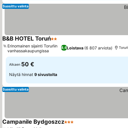
Suosittu valinta
B&B HOTEL Toruń
2 Tähtiluokitus
Katso hinnat
Erinomainen sijainti Toruńin
Loistava
(6 807 arviota)
8,6
Toruń
vanhassakaupungissa
Katso hinnat
50 €
Alkaen
Näytä hinnat
9 sivustolta
Suosittu valinta
Campanile Bydgoszcz
3 Tähtiluokitus
Katso hinnat