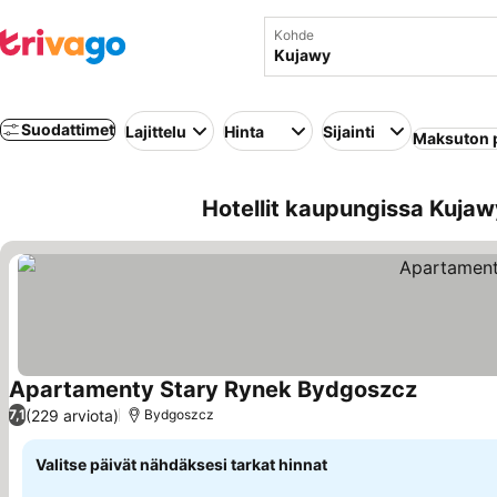
Kohde
Suodattimet
Lajittelu
Hinta
Sijainti
Maksuton 
Hotellit kaupungissa Kujaw
Apartamenty Stary Rynek Bydgoszcz
Katso hin
(229 arviota)
7,1
Bydgoszcz
Valitse päivät nähdäksesi tarkat hinnat