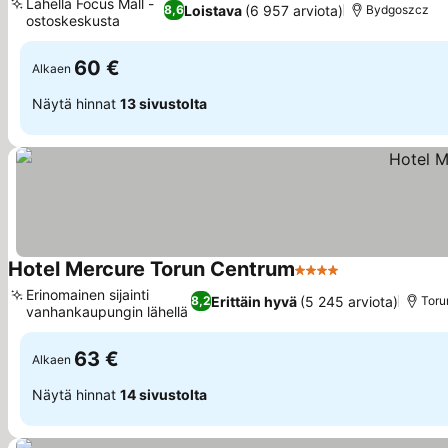
Lähellä Focus Mall -
Loistava
(6 957 arviota)
8,6
Bydgoszcz
ostoskeskusta
Katso hinnat
60 €
Alkaen
Näytä hinnat
13 sivustolta
Hotel Mercure Torun Centrum
4 Tähtiluokitus
Katso hinnat
Erinomainen sijainti
Erittäin hyvä
(5 245 arviota)
8,2
Toru
vanhankaupungin lähellä
Katso hinnat
63 €
Alkaen
Näytä hinnat
14 sivustolta