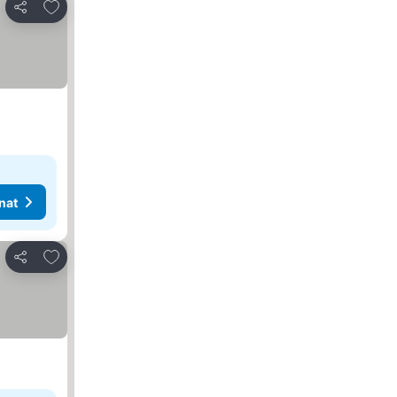
Lisää suosikkeihin
Jaa
nat
Lisää suosikkeihin
Jaa