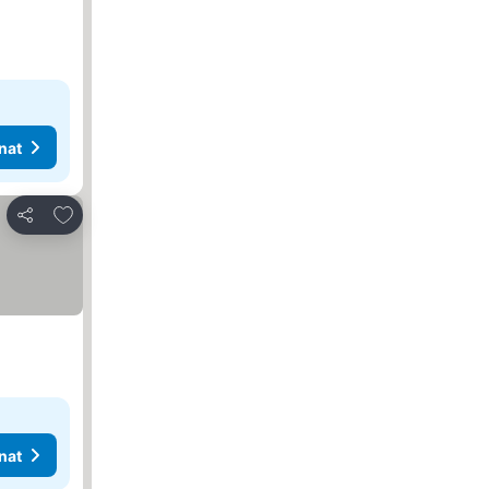
nat
Lisää suosikkeihin
Jaa
nat