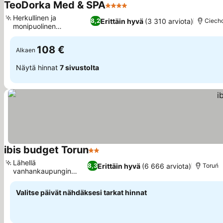
TeoDorka Med & SPA
4 Tähtiluokitus
Katso hinnat
Herkullinen ja
Erittäin hyvä
(3 310 arviota)
8,2
Ciech
monipuolinen
Katso hinnat
aamiaisbuffet
108 €
Alkaen
Näytä hinnat
7 sivustolta
ibis budget Torun
2 Tähtiluokitus
Katso hinnat
Lähellä
Erittäin hyvä
(6 666 arviota)
8,3
Toruń
vanhankaupungin
Katso hinnat
nähtävyyksiä
Valitse päivät nähdäksesi tarkat hinnat