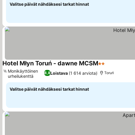
Valitse päivät nähdäksesi tarkat hinnat
Hotel Młyn Toruń - dawne MCSM
2 Tähtiluokitus
Katso hinnat
Monikäyttöinen
Loistava
(1 614 arviota)
8,8
Toruń
urheilukenttä
Katso hinnat
Valitse päivät nähdäksesi tarkat hinnat