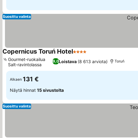
Suosittu valinta
Copernicus Toruń Hotel
4 Tähtiluokitus
Katso hinnat
Gourmet-ruokailua
Loistava
(8 613 arviota)
9,0
Toruń
Salt-ravintolassa
Katso hinnat
131 €
Alkaen
Näytä hinnat
15 sivustolta
Suosittu valinta