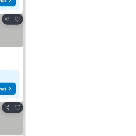
nat
Lisää suosikkeihin
Jaa
nat
Lisää suosikkeihin
Jaa