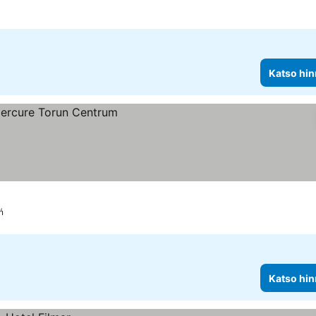
Katso hin
ń
Katso hin