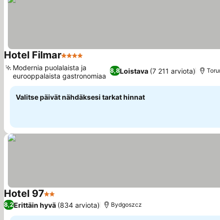
Hotel Filmar
4 Tähtiluokitus
Katso hinnat
Modernia puolalaista ja
Loistava
(7 211 arviota)
8,8
Toru
eurooppalaista gastronomiaa
Katso hinnat
Valitse päivät nähdäksesi tarkat hinnat
Hotel 97
2 Tähtiluokitus
Katso hinnat
Erittäin hyvä
(834 arviota)
8,2
Bydgoszcz