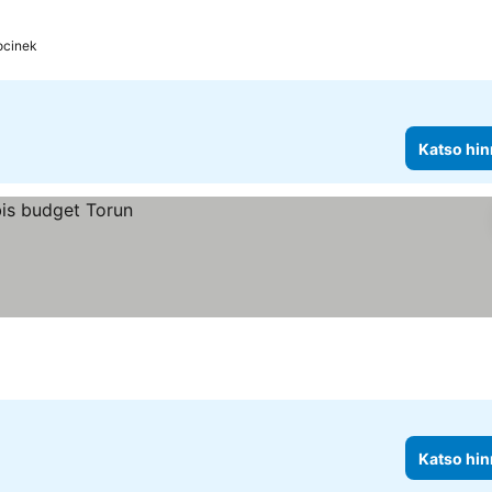
ocinek
Katso hin
Katso hin