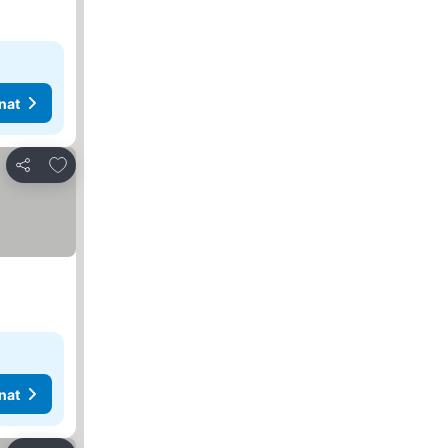
nat
Lisää suosikkeihin
Jaa
nat