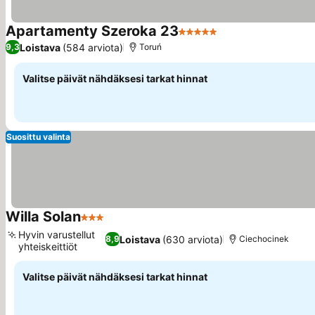
Apartamenty Szeroka 23
5 Tähtiluokitus
Katso hinnat
Loistava
(584 arviota)
9,3
Toruń
Valitse päivät nähdäksesi tarkat hinnat
Suosittu valinta
Willa Solan
3 Tähtiluokitus
Katso hinnat
Hyvin varustellut
Loistava
(630 arviota)
8,9
Ciechocinek
yhteiskeittiöt
Katso hinnat
Valitse päivät nähdäksesi tarkat hinnat