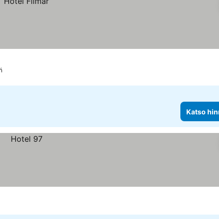
ń
Katso hin