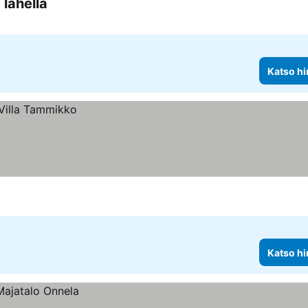
lähellä
Katso hinnat
Katso hi
Katso hi