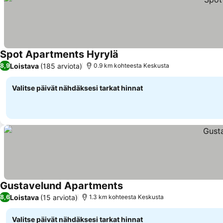
Spot Apartments Hyrylä
Katso hinnat
Loistava
(185 arviota)
8,9
0.9 km kohteesta Keskusta
Valitse päivät nähdäksesi tarkat hinnat
Gustavelund Apartments
Katso hinnat
Loistava
(15 arviota)
8,6
1.3 km kohteesta Keskusta
Valitse päivät nähdäksesi tarkat hinnat