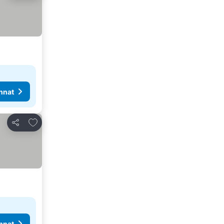
nnat
Lisää suosikkeihin
Jaa
nnat