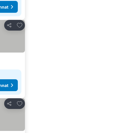
nnat
Lisää suosikkeihin
Jaa
nnat
Lisää suosikkeihin
Jaa