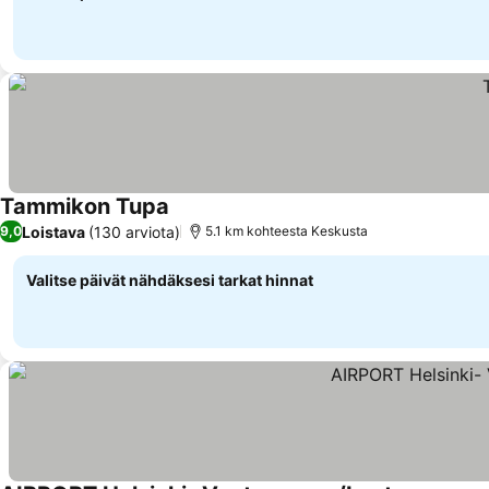
Tammikon Tupa
Katso hinnat
Loistava
(130 arviota)
9,0
5.1 km kohteesta Keskusta
Valitse päivät nähdäksesi tarkat hinnat