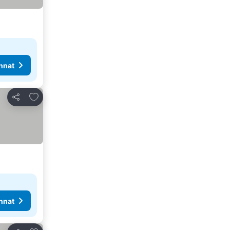
nnat
Lisää suosikkeihin
Jaa
nnat