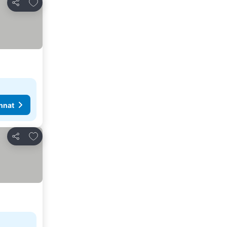
Lisää suosikkeihin
Jaa
nnat
Lisää suosikkeihin
Jaa