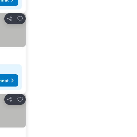
Lisää suosikkeihin
Jaa
nnat
Lisää suosikkeihin
Jaa