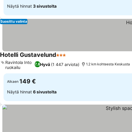
Näytä hinnat
3 sivustolta
Suosittu valinta
Hotelli Gustavelund
3 Tähtiluokitus
Katso hinnat
Ravintola Into
Hyvä
(1 447 arviota)
7,8
1.2 km kohteesta Keskusta
ruokailu
Katso hinnat
149 €
Alkaen
Näytä hinnat
6 sivustolta