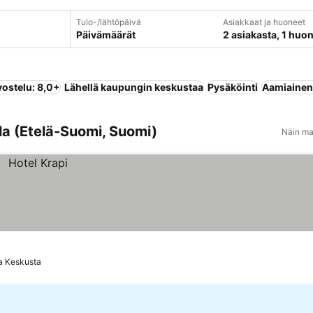
Tulo-/lähtöpäivä
Asiakkaat ja huoneet
Päivämäärät
2 asiakasta, 1 huo
vostelu: 8,0+
Lähellä kaupungin keskustaa
Pysäköinti
Aamiainen 
la (Etelä-Suomi, Suomi)
Näin ma
a Keskusta