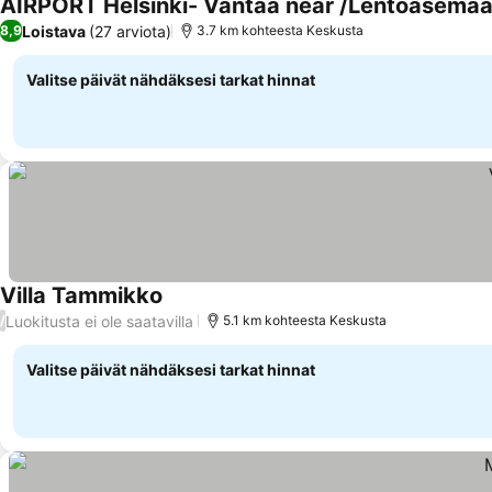
AIRPORT Helsinki- Vantaa near /Lentoasemaa 
Loistava
(27 arviota)
8,9
3.7 km kohteesta Keskusta
Valitse päivät nähdäksesi tarkat hinnat
Villa Tammikko
Katso hinnat
Luokitusta ei ole saatavilla
/
5.1 km kohteesta Keskusta
Valitse päivät nähdäksesi tarkat hinnat