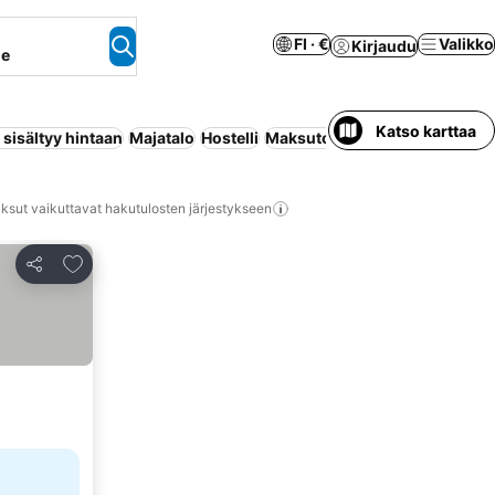
FI · €
Valikko
Kirjaudu
ne
Katso karttaa
sisältyy hintaan
Majatalo
Hostelli
Maksuton peruutus
Leirintäa
ksut vaikuttavat hakutulosten järjestykseen
Lisää suosikkeihin
Jaa