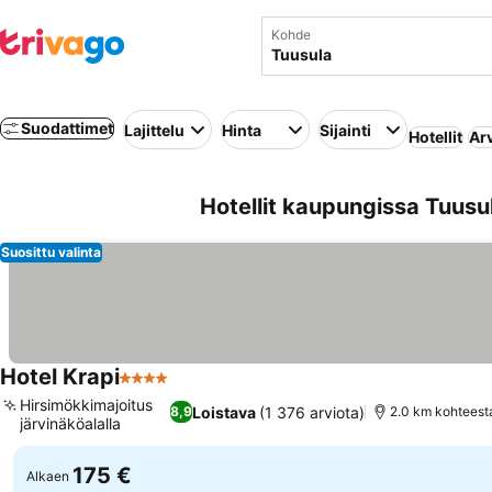
Kohde
Suodattimet
Lajittelu
Hinta
Sijainti
Hotellit
Ar
Hotellit kaupungissa Tuusu
Suosittu valinta
Hotel Krapi
4 Tähtiluokitus
Katso hinnat
Hirsimökkimajoitus
Loistava
(1 376 arviota)
8,9
2.0 km kohteest
järvinäköalalla
Katso hinnat
175 €
Alkaen