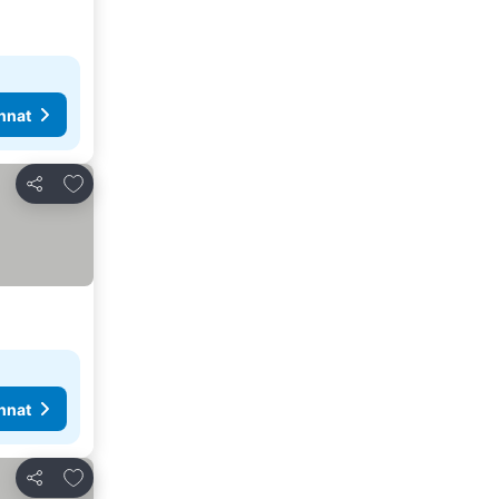
nnat
Lisää suosikkeihin
Jaa
nnat
Lisää suosikkeihin
Jaa