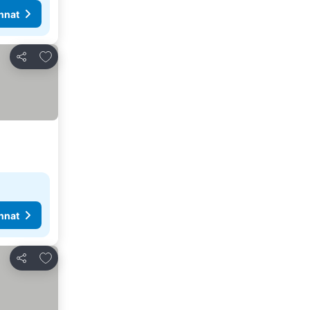
nnat
Lisää suosikkeihin
Jaa
nnat
Lisää suosikkeihin
Jaa