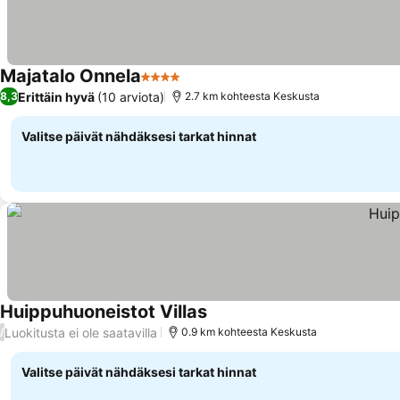
Majatalo Onnela
4 Tähtiluokitus
Katso hinnat
Erittäin hyvä
(10 arviota)
8,3
2.7 km kohteesta Keskusta
Valitse päivät nähdäksesi tarkat hinnat
Huippuhuoneistot Villas
Katso hinnat
Luokitusta ei ole saatavilla
/
0.9 km kohteesta Keskusta
Valitse päivät nähdäksesi tarkat hinnat