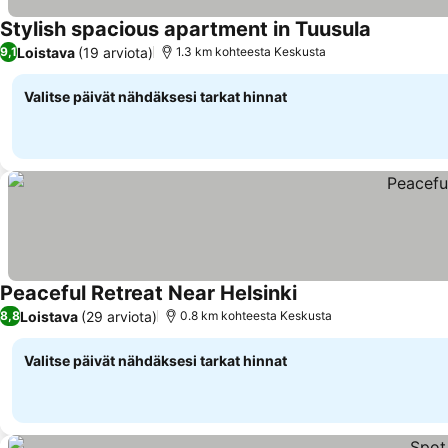
Stylish spacious apartment in Tuusula
Katso hin
Loistava
(19 arviota)
9,1
1.3 km kohteesta Keskusta
Valitse päivät nähdäksesi tarkat hinnat
Peaceful Retreat Near Helsinki
Katso hinnat
Loistava
(29 arviota)
8,8
0.8 km kohteesta Keskusta
Valitse päivät nähdäksesi tarkat hinnat