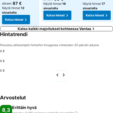
87 €
alkaen
Näytä hinnat
16
Näytä hinnat
17
Näytä hinnat
12
sivustolta
sivustolta
sivustolta
Katso hinnat
Katso hinnat
Katso hinnat
Katso kaikki majoitukset kohteessa Vantaa
Hintatrendi
Perustuu alhaisimpiin hintoihin trivagossa viimeisten 30 päivän aikana
0 €
0 €
0 €
Arvostelut
Erittäin hyvä
8,3
perustuu 9 190 arvioon suosituilla
sivustoilla