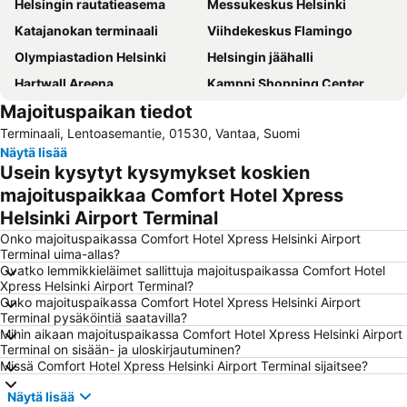
Helsingin rautatieasema
Messukeskus Helsinki
Katajanokan terminaali
Viihdekeskus Flamingo
Olympiastadion Helsinki
Helsingin jäähalli
Hartwall Areena
Kamppi Shopping Center
Majoituspaikan tiedot
Linnanmäki
Suomenlinna
Terminaali, Lentoasemantie, 01530, Vantaa, Suomi
Vesipuisto Serena
Tikkurilan matkakeskus
Näytä lisää
Old Porvoo
Korkeasaari
Usein kysytyt kysymykset koskien
Jumbo
Tuska Open Air Metal Festival
majoituspaikkaa Comfort Hotel Xpress
Helsinki Airport Terminal
Länsisatama
Jätkäsaari
Onko majoituspaikassa Comfort Hotel Xpress Helsinki Airport
Kalasatama
Kaapelitehdas
Terminal uima-allas?
Itis
Otaniemi
Ovatko lemmikkieläimet sallittuja majoituspaikassa Comfort Hotel
Xpress Helsinki Airport Terminal?
Kauppatori
Nuuksio National Park
Onko majoituspaikassa Comfort Hotel Xpress Helsinki Airport
Terminal pysäköintiä saatavilla?
Vuosaari
Herttoniemi
Mihin aikaan majoituspaikassa Comfort Hotel Xpress Helsinki Airport
Shopping centre Iso Omena
Sörnäinen
Terminal on sisään- ja uloskirjautuminen?
Missä Comfort Hotel Xpress Helsinki Airport Terminal sijaitsee?
Kampin linja-autoasema
Tiedekeskus Heureka
Näytä lisää
Kallio Church
Finlandia Hall