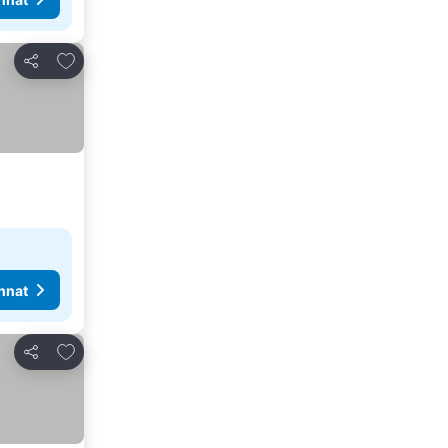
Lisää suosikkeihin
Jaa
nnat
Lisää suosikkeihin
Jaa