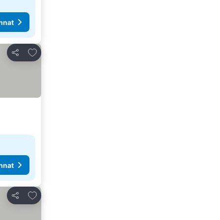
nnat
Lisää suosikkeihin
Jaa
nnat
Lisää suosikkeihin
Jaa