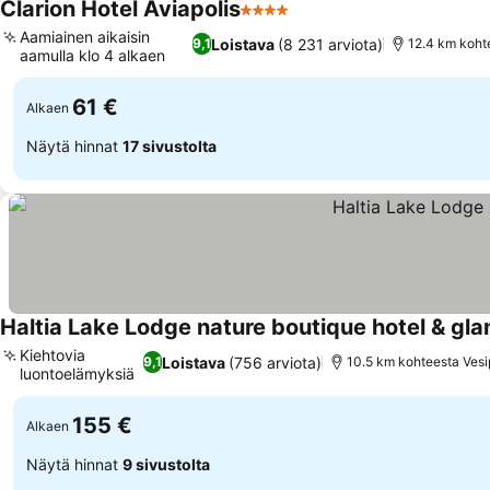
Clarion Hotel Aviapolis
4 Tähtiluokitus
Aamiainen aikaisin
Loistava
(8 231 arviota)
9,1
12.4 km koht
aamulla klo 4 alkaen
61 €
Alkaen
Näytä hinnat
17 sivustolta
Haltia Lake Lodge nature boutique hotel & gl
Kiehtovia
Loistava
(756 arviota)
9,1
10.5 km kohteesta Vesi
luontoelämyksiä
155 €
Alkaen
Näytä hinnat
9 sivustolta