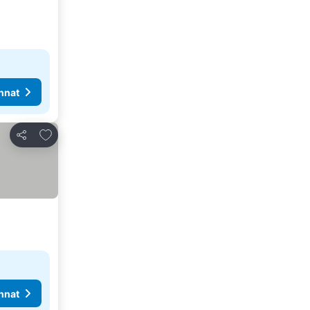
nnat
Lisää suosikkeihin
Jaa
nnat