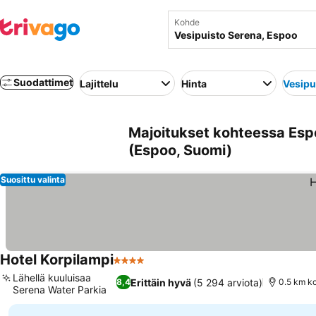
Kohde
Suodattimet
Lajittelu
Hinta
Vesipu
Majoitukset kohteessa Espo
(Espoo, Suomi)
Suosittu valinta
Hotel Korpilampi
4 Tähtiluokitus
Lähellä kuuluisaa
Erittäin hyvä
(5 294 arviota)
8,4
0.5 km ko
Serena Water Parkia