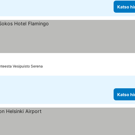
Katso hi
hteesta Vesipuisto Serena
Katso hi