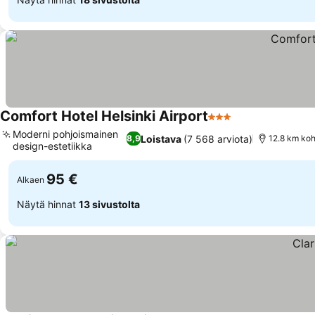
Comfort Hotel Helsinki Airport
3 Tähtiluokitus
Moderni pohjoismainen
Loistava
(7 568 arviota)
8,9
12.8 km koh
design-estetiikka
95 €
Alkaen
Näytä hinnat
13 sivustolta