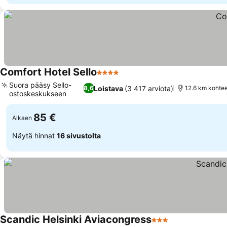
Comfort Hotel Sello
4 Tähtiluokitus
Suora pääsy Sello-
Loistava
(3 417 arviota)
8,6
12.6 km kohtee
ostoskeskukseen
85 €
Alkaen
Näytä hinnat
16 sivustolta
Scandic Helsinki Aviacongress
3 Tähtiluokitus