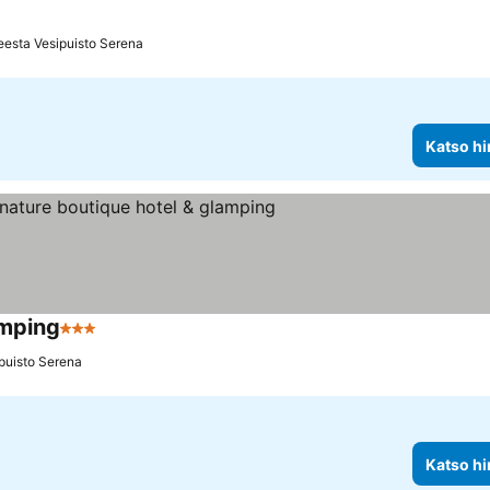
eesta Vesipuisto Serena
Katso hi
amping
3 Tähtiluokitus
puisto Serena
Katso hi