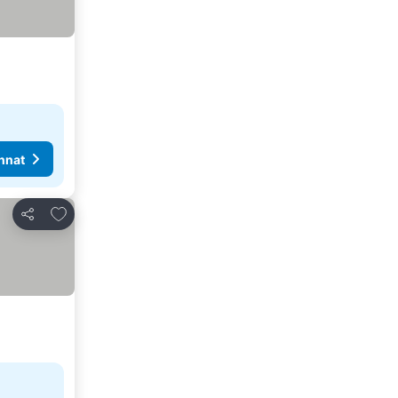
nnat
Lisää suosikkeihin
Jaa