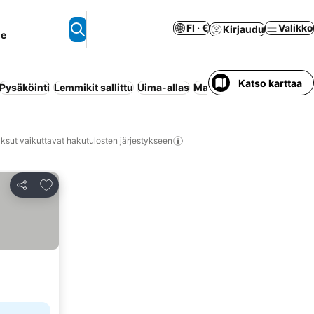
FI · €
Valikko
Kirjaudu
ne
Katso karttaa
Pysäköinti
Lemmikit sallittu
Uima-allas
Maksuton peruutus
Huon
ksut vaikuttavat hakutulosten järjestykseen
Lisää suosikkeihin
Jaa