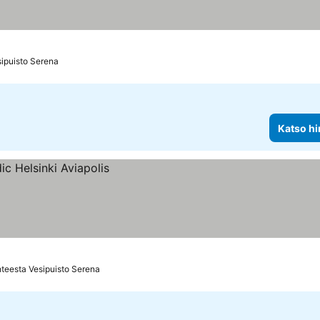
sipuisto Serena
Katso hi
teesta Vesipuisto Serena