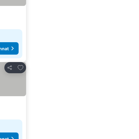
nnat
Lisää suosikkeihin
Jaa
nnat