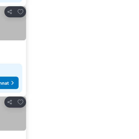
Lisää suosikkeihin
Jaa
nnat
Lisää suosikkeihin
Jaa