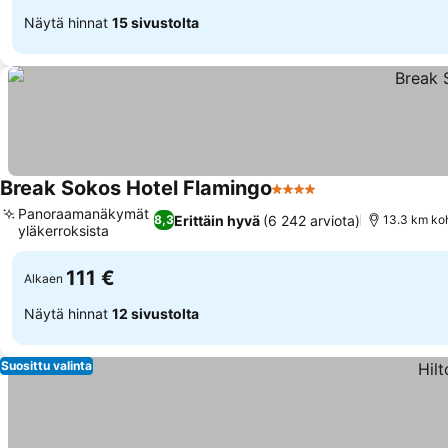
Näytä hinnat
15 sivustolta
Break Sokos Hotel Flamingo
4 Tähtiluokitus
Panoraamanäkymät
Erittäin hyvä
(6 242 arviota)
8,3
13.3 km ko
yläkerroksista
111 €
Alkaen
Näytä hinnat
12 sivustolta
Suosittu valinta