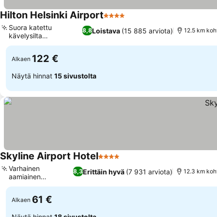
Hilton Helsinki Airport
4 Tähtiluokitus
Suora katettu
Loistava
(15 885 arviota)
8,8
12.5 km koh
kävelysilta
lentokentälle
122 €
Alkaen
Näytä hinnat
15 sivustolta
Skyline Airport Hotel
4 Tähtiluokitus
Varhainen
Erittäin hyvä
(7 931 arviota)
8,3
12.3 km koh
aamiainen
matkustajille
61 €
Alkaen
Näytä hinnat
18 sivustolta