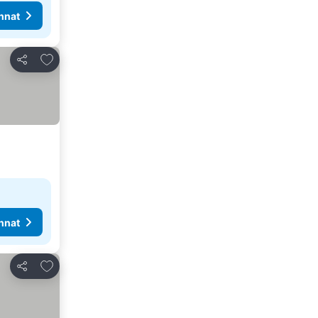
nnat
Lisää suosikkeihin
Jaa
nnat
Lisää suosikkeihin
Jaa