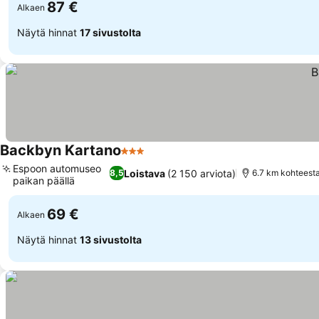
87 €
Alkaen
Näytä hinnat
17 sivustolta
Backbyn Kartano
3 Tähtiluokitus
Espoon automuseo
Loistava
(2 150 arviota)
8,5
6.7 km kohteesta
paikan päällä
69 €
Alkaen
Näytä hinnat
13 sivustolta