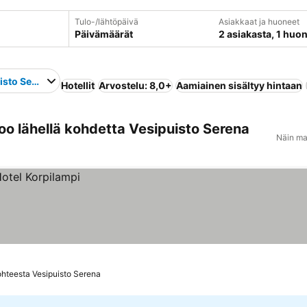
Tulo-/lähtöpäivä
Asiakkaat ja huoneet
Päivämäärät
2 asiakasta, 1 huo
isto Serena
Hotellit
Arvostelu: 8,0+
Aamiainen sisältyy hintaan
o lähellä kohdetta Vesipuisto Serena
Näin ma
hteesta Vesipuisto Serena