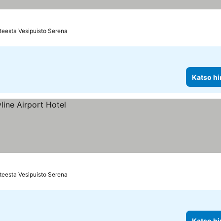
teesta Vesipuisto Serena
Katso hi
teesta Vesipuisto Serena
Katso hi