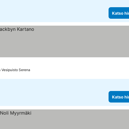
Katso hi
 Vesipuisto Serena
Katso hi