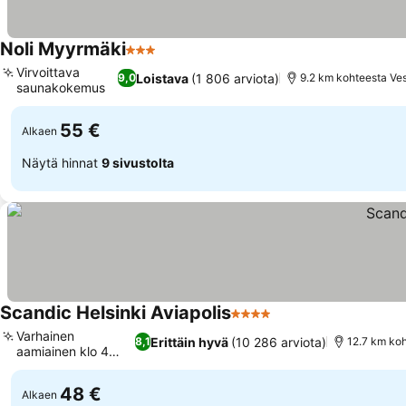
Noli Myyrmäki
3 Tähtiluokitus
Virvoittava
Loistava
(1 806 arviota)
9,0
9.2 km kohteesta Ve
saunakokemus
55 €
Alkaen
Näytä hinnat
9 sivustolta
Scandic Helsinki Aviapolis
4 Tähtiluokitus
Varhainen
Erittäin hyvä
(10 286 arviota)
8,1
12.7 km koh
aamiainen klo 4
alkaen
48 €
Alkaen