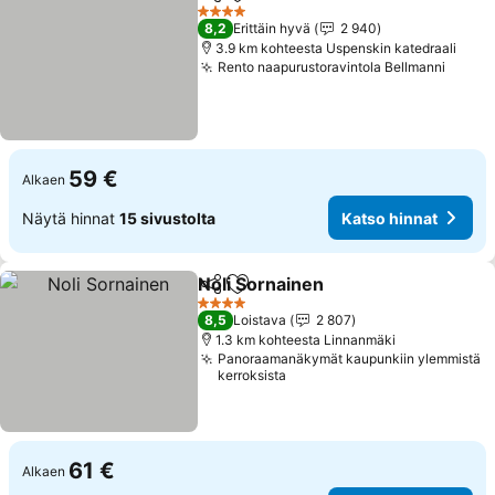
Jaa
Lisää suosikkeihin
Katso hinnat
4 Tähtiluokitus
8,2
Erittäin hyvä
2 940
3.9 km kohteesta Uspenskin katedraali
Rento naapurustoravintola Bellmanni
Katso
59 €
Alkaen
Näytä hinnat
15 sivustolta
Katso hinnat
Noli Sornainen
Jaa
Lisää suosikkeihin
Katso hinna
4 Tähtiluokitus
8,5
Loistava
2 807
1.3 km kohteesta Linnanmäki
Panoraamanäkymät kaupunkiin ylemmistä
kerroksista
61 €
Alkaen