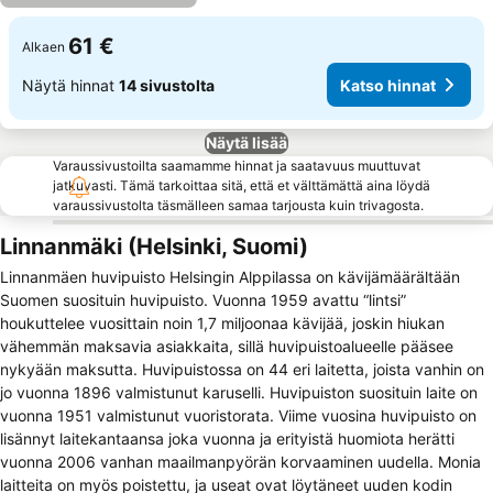
61 €
Alkaen
Näytä hinnat
14 sivustolta
Katso hinnat
Näytä lisää
Varaussivustoilta saamamme hinnat ja saatavuus muuttuvat
jatkuvasti. Tämä tarkoittaa sitä, että et välttämättä aina löydä
varaussivustolta täsmälleen samaa tarjousta kuin trivagosta.
Linnanmäki (Helsinki, Suomi)
Linnanmäen huvipuisto Helsingin Alppilassa on kävijämäärältään
Suomen suosituin huvipuisto. Vuonna 1959 avattu “lintsi”
houkuttelee vuosittain noin 1,7 miljoonaa kävijää, joskin hiukan
vähemmän maksavia asiakkaita, sillä huvipuistoalueelle pääsee
nykyään maksutta. Huvipuistossa on 44 eri laitetta, joista vanhin on
jo vuonna 1896 valmistunut karuselli. Huvipuiston suosituin laite on
vuonna 1951 valmistunut vuoristorata. Viime vuosina huvipuisto on
lisännyt laitekantaansa joka vuonna ja erityistä huomiota herätti
vuonna 2006 vanhan maailmanpyörän korvaaminen uudella. Monia
laitteita on myös poistettu, ja useat ovat löytäneet uuden kodin