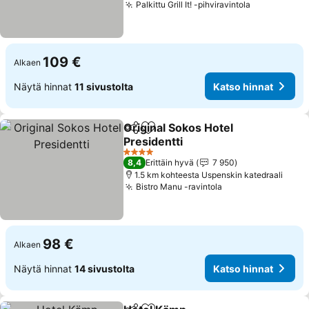
Palkittu Grill It! -pihviravintola
Katso hinn
109 €
Alkaen
Näytä hinnat
11 sivustolta
Katso hinnat
Original Sokos Hotel
Jaa
Lisää suosikkeihin
Presidentti
Katso hinnat
4 Tähtiluokitus
8,4
Erittäin hyvä
7 950
1.5 km kohteesta Uspenskin katedraali
Bistro Manu -ravintola
Katso hinnat
98 €
Alkaen
Näytä hinnat
14 sivustolta
Katso hinnat