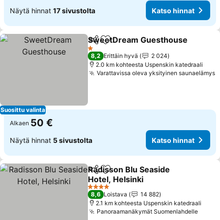
Näytä hinnat
17 sivustolta
Katso hinnat
SweetDream Guesthouse
Jaa
Lisää suosikkeihin
1 Tähtiluokitus
8,2
Erittäin hyvä
2 024
2.0 km kohteesta Uspenskin katedraali
Varattavissa oleva yksityinen saunaelämys
K
Suosittu valinta
50 €
Alkaen
Näytä hinnat
5 sivustolta
Katso hinnat
Radisson Blu Seaside
Jaa
Lisää suosikkeihin
Hotel, Helsinki
Katso hinnat
4 Tähtiluokitus
8,6
Loistava
14 882
2.1 km kohteesta Uspenskin katedraali
Panoraamanäkymät Suomenlahdelle
Katso