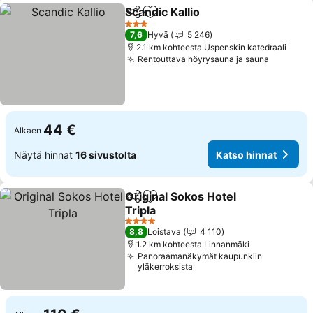
Scandic Kallio
Jaa
Lisää suosikkeihin
Katso hinnat
3 Tähtiluokitus
7,6
Hyvä
5 246
2.1 km kohteesta Uspenskin katedraali
Rentouttava höyrysauna ja sauna
Katso hi
44 €
Alkaen
Näytä hinnat
16 sivustolta
Katso hinnat
Original Sokos Hotel
Jaa
Lisää suosikkeihin
Tripla
Katso hinnat
4 Tähtiluokitus
8,8
Loistava
4 110
1.2 km kohteesta Linnanmäki
Panoraamanäkymät kaupunkiin
yläkerroksista