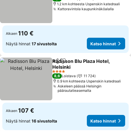
1.2 km kohteesta Uspenskin katedraali
Kattoravintola kaupunkinäköalalla
Katso h
110 €
Alkaen
Näytä hinnat
17 sivustolta
Katso hinnat
Radisson Blu Plaza Hotel,
Jaa
Lisää suosikkeihin
Helsinki
Katso hinnat
4 Tähtiluokitus
8,6
Loistava
11 724
0.9 km kohteesta Uspenskin katedraali
Askeleen päässä Helsingin
päärautatieasemalta
107 €
Alkaen
Näytä hinnat
16 sivustolta
Katso hinnat