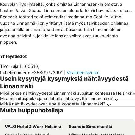
Kouvolan Tykkimäeltä, jonka omistaa Linnanmäenkin omistava
Lasten Päivän Säätiö. Linnanmäen alueella toimii huvipuiston ohessa
Peacock-teatteri sekä esimerkiksi merimaailma SeaLife. Viime
vuosina Linnanmäki on yrittänyt lisätä myös talvikauden ohjelmaa
järjestämällä erilaisia tapahtumia. Kesäkaudella Linnanmäki on
avoinna päivittäin, joskin kellonajat vaihtelevat kuukaudesta
riippuen.
Yhteystiedot
Tivolikuja 1
,
00510
,
Puhelinnumero
:
+358(9)773991
|
Virallinen sivusto
Usein kysyttyjä kysymyksiä nähtävyydestä
Linnanmäki
Mikä tekee nähtävyydestä Linnanmäki suositun kohteessa Helsinki?
Mitä majoituspaikkoja on lähellä nähtävyyttä Linnanmäki?
Mitkä nähtävyydet ovat lähellä kohdetta Linnanmäki?
Muita huippuhotelleja
VALO Hotel & Work Helsinki
Scandic Simonkenttä