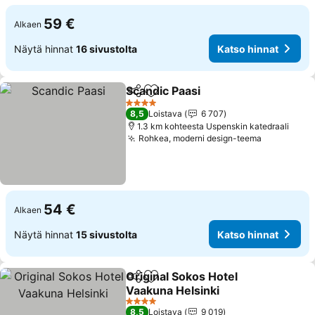
59 €
Alkaen
Näytä hinnat
16 sivustolta
Katso hinnat
Scandic Paasi
Jaa
Lisää suosikkeihin
Katso hinnat
4 Tähtiluokitus
8,5
Loistava
6 707
1.3 km kohteesta Uspenskin katedraali
Rohkea, moderni design-teema
Katso hin
54 €
Alkaen
Näytä hinnat
15 sivustolta
Katso hinnat
Original Sokos Hotel
Jaa
Lisää suosikkeihin
Vaakuna Helsinki
Katso hinnat
4 Tähtiluokitus
8,5
Loistava
9 019