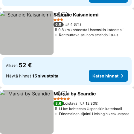
Scandic Kaisaniemi
Jaa
Lisää suosikkeihin
Katso h
3 Tähtiluokitus
6,9
4 674
0.8 km kohteesta Uspenskin katedraali
Rentouttava saunomismahdollisuus
Katso 
52 €
Alkaen
Näytä hinnat
15 sivustolta
Katso hinnat
Marski by Scandic
Jaa
Lisää suosikkeihin
Katso hi
5 Tähtiluokitus
8,6
Loistava
12 339
1.1 km kohteesta Uspenskin katedraali
Erinomainen sijainti Helsingin keskustassa
Ka