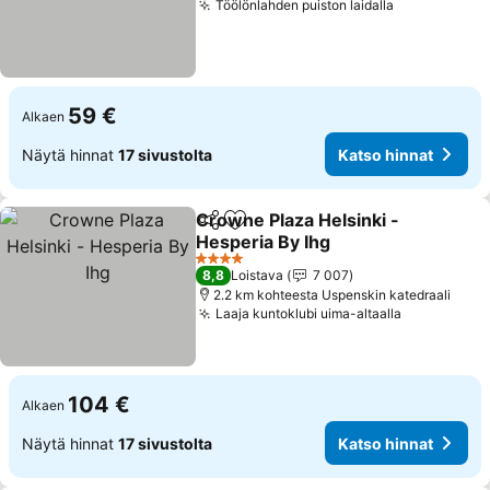
Töölönlahden puiston laidalla
Katso hinna
59 €
Alkaen
Näytä hinnat
17 sivustolta
Katso hinnat
Crowne Plaza Helsinki -
Jaa
Lisää suosikkeihin
Hesperia By Ihg
Katso hinnat
4 Tähtiluokitus
8,8
Loistava
7 007
2.2 km kohteesta Uspenskin katedraali
Laaja kuntoklubi uima-altaalla
Katso hinn
104 €
Alkaen
Näytä hinnat
17 sivustolta
Katso hinnat