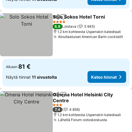
Solo Sokos Hotel Torni
Jaa
Lisää suosikkeihin
Kat
4 Tähtiluokitus
8,8
Loistava
5 945
1.2 km kohteesta Uspenskin katedraali
Ainutlaatuiset American Barin cocktailit
Kats
81 €
Alkaen
Näytä hinnat
11 sivustolta
Katso hinnat
Omena Hotel Helsinki City
Jaa
Lisää suosikkeihin
Centre
Katso hinnat
3 Tähtiluokitus
7,4
4 856
1.2 km kohteesta Uspenskin katedraali
Lähellä Forum-ostoskeskusta
Katso hinn