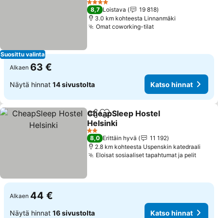
Katso hinnat
4 Tähtiluokitus
8,7
Loistava
19 818
3.0 km kohteesta Linnanmäki
Omat coworking-tilat
Katso hinnat
Suosittu valinta
63 €
Alkaen
Näytä hinnat
14 sivustolta
Katso hinnat
CheapSleep Hostel
Jaa
Lisää suosikkeihin
Helsinki
Katso hinnat
2 Tähtiluokitus
8,0
Erittäin hyvä
11 192
2.8 km kohteesta Uspenskin katedraali
Eloisat sosiaaliset tapahtumat ja pelit
Katso
44 €
Alkaen
Näytä hinnat
16 sivustolta
Katso hinnat