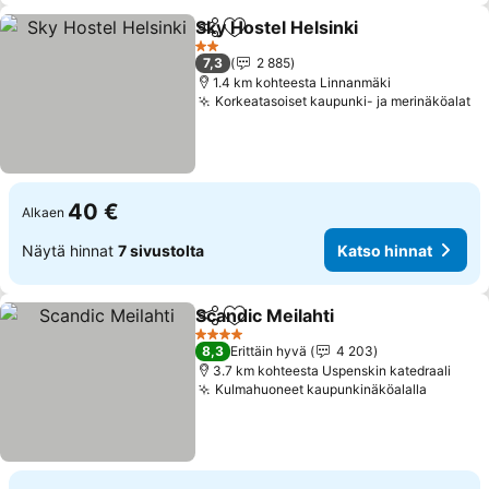
Sky Hostel Helsinki
Jaa
Lisää suosikkeihin
Katso h
2 Tähtiluokitus
7,3
2 885
1.4 km kohteesta Linnanmäki
Korkeatasoiset kaupunki- ja merinäköalat
Ka
40 €
Alkaen
Näytä hinnat
7 sivustolta
Katso hinnat
Scandic Meilahti
Jaa
Lisää suosikkeihin
Katso hinn
4 Tähtiluokitus
8,3
Erittäin hyvä
4 203
3.7 km kohteesta Uspenskin katedraali
Kulmahuoneet kaupunkinäköalalla
Katso h