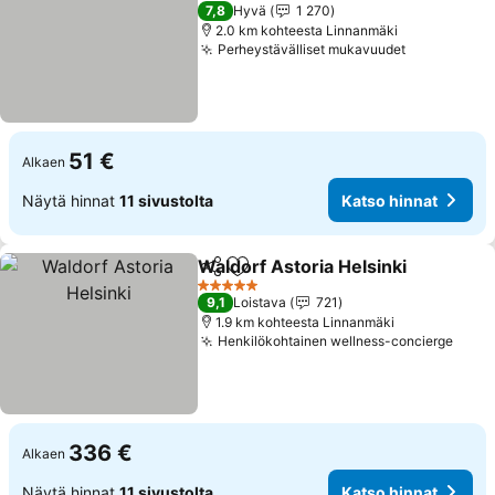
2 Tähtiluokitus
7,8
Hyvä
1 270
2.0 km kohteesta Linnanmäki
Perheystävälliset mukavuudet
Katso hinn
51 €
Alkaen
Näytä hinnat
11 sivustolta
Katso hinnat
Waldorf Astoria Helsinki
Jaa
Lisää suosikkeihin
Ka
5 Tähtiluokitus
9,1
Loistava
721
1.9 km kohteesta Linnanmäki
Henkilökohtainen wellness-concierge
Kats
336 €
Alkaen
Näytä hinnat
11 sivustolta
Katso hinnat