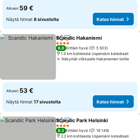
59 €
Alkaen
Näytä hinnat
8 sivustolta
Katso hinnat
Scandic Hakaniemi
Jaa
Lisää suosikkeihin
Katso h
4 Tähtiluokitus
8,0
Erittäin hyvä
5 503
1.3 km kohteesta Uspenskin katedraali
Näkymät vilkkaalle Hakaniemen torille
Kats
53 €
Alkaen
Näytä hinnat
17 sivustolta
Katso hinnat
Scandic Park Helsinki
Jaa
Lisää suosikkeihin
Katso
4 Tähtiluokitus
8,2
Erittäin hyvä
16 149
2.2 km kohteesta Uspenskin katedraali