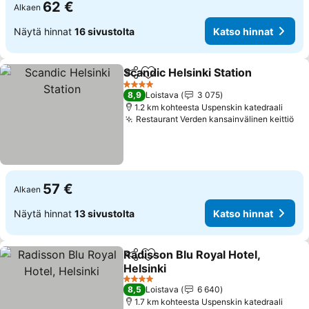
62 €
Alkaen
Näytä hinnat
16 sivustolta
Katso hinnat
Scandic Helsinki Station
Jaa
Lisää suosikkeihin
Ka
4 Tähtiluokitus
8,9
Loistava
3 075
1.2 km kohteesta Uspenskin katedraali
Restaurant Verden kansainvälinen keittiö
Ka
57 €
Alkaen
Näytä hinnat
13 sivustolta
Katso hinnat
Radisson Blu Royal Hotel,
Jaa
Lisää suosikkeihin
Helsinki
Katso hinnat
4 Tähtiluokitus
8,5
Loistava
6 640
1.7 km kohteesta Uspenskin katedraali