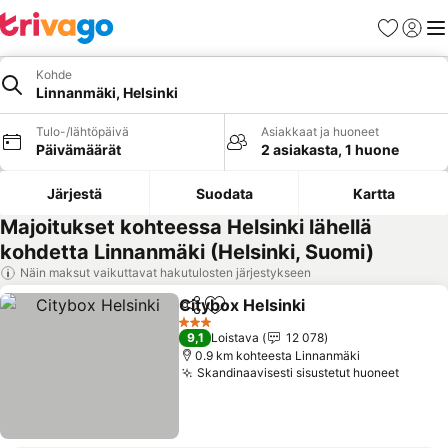
Suosikit
Kirjaud
Val
Kohde
Linnanmäki, Helsinki
Tulo-/lähtöpäivä
Asiakkaat ja huoneet
Päivämäärät
2 asiakasta, 1 huone
Järjestä
Suodata
Kartta
Majoitukset kohteessa Helsinki lähellä
kohdetta Linnanmäki (Helsinki, Suomi)
Näin maksut vaikuttavat hakutulosten järjestykseen
Citybox Helsinki
Jaa
Lisää suosikkeihin
Katso hinn
3 Tähtiluokitus
9,1
Loistava
12 078
0.9 km kohteesta Linnanmäki
Skandinaavisesti sisustetut huoneet
Katso 