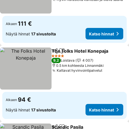
Ka
111 €
Alkaen
Näytä hinnat
17 sivustolta
Katso hinnat
The Folks Hotel Konepaja
Jaa
Lisää suosikkeihin
K
4 Tähtiluokitus
9,2
Loistava
4 007
0.5 km kohteesta Linnanmäki
Kattavat hyvinvointipalvelut
Katso hinna
94 €
Alkaen
Näytä hinnat
17 sivustolta
Katso hinnat
Scandic Pasila