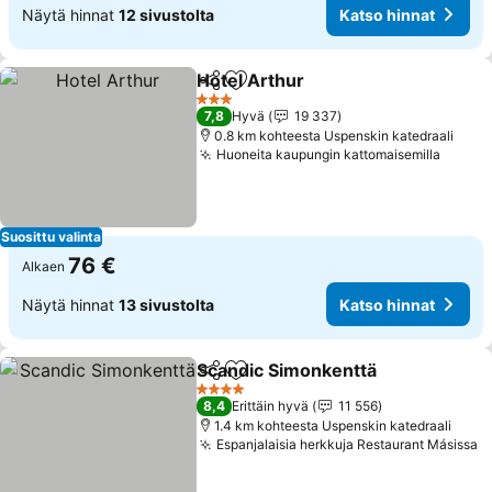
Näytä hinnat
12 sivustolta
Katso hinnat
Hotel Arthur
Jaa
Lisää suosikkeihin
Katso hinnat
3 Tähtiluokitus
7,8
Hyvä
19 337
0.8 km kohteesta Uspenskin katedraali
Huoneita kaupungin kattomaisemilla
Katso 
Suosittu valinta
76 €
Alkaen
Näytä hinnat
13 sivustolta
Katso hinnat
Scandic Simonkenttä
Jaa
Lisää suosikkeihin
Katso
4 Tähtiluokitus
8,4
Erittäin hyvä
11 556
1.4 km kohteesta Uspenskin katedraali
Espanjalaisia herkkuja Restaurant Másissa
K