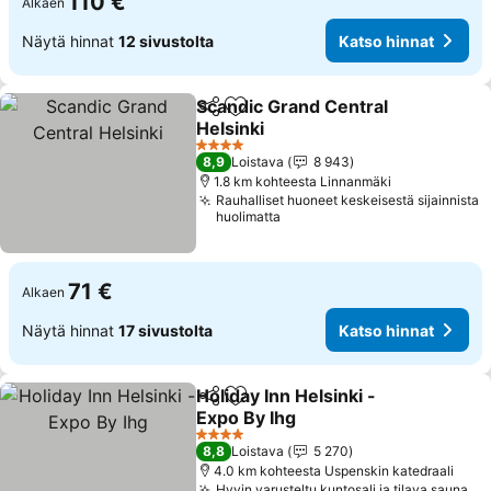
110 €
Alkaen
Näytä hinnat
12 sivustolta
Katso hinnat
Scandic Grand Central
Jaa
Lisää suosikkeihin
Helsinki
Katso hinnat
4 Tähtiluokitus
8,9
Loistava
8 943
1.8 km kohteesta Linnanmäki
Rauhalliset huoneet keskeisestä sijainnista
huolimatta
71 €
Alkaen
Näytä hinnat
17 sivustolta
Katso hinnat
Holiday Inn Helsinki -
Jaa
Lisää suosikkeihin
Expo By Ihg
Katso hinnat
4 Tähtiluokitus
8,8
Loistava
5 270
4.0 km kohteesta Uspenskin katedraali
Hyvin varusteltu kuntosali ja tilava sauna