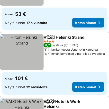
53 €
Alkaen
Näytä hinnat
17 sivustolta
Katso hinnat
Hilton Helsinki Strand
Jaa
Lisää suosikkeihin
Kats
4 Tähtiluokitus
8,7
Loistava
6 746
1.1 km kohteesta Uspenskin katedraali
Ylimmän kerroksen uima-allas akvaariolla
Ka
101 €
Alkaen
Näytä hinnat
12 sivustolta
Katso hinnat
VALO Hotel & Work
Jaa
Lisää suosikkeihin
Helsinki