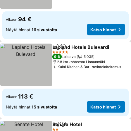
94 €
Alkaen
Näytä hinnat
16 sivustolta
Katso hinnat
Lapland Hotels Bulevardi
Jaa
Lisää suosikkeihin
K
5 Tähtiluokitus
9,6
Loistava
5 035
2.8 km kohteesta Linnanmäki
Kultá Kitchen & Bar -ravintolakokemus
Kats
113 €
Alkaen
Näytä hinnat
15 sivustolta
Katso hinnat
Senate Hotel
Jaa
Lisää suosikkeihin
Katso hinnat