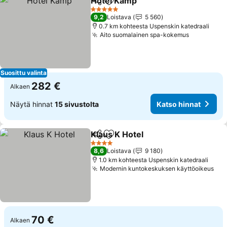
Hotel Kämp
Jaa
Lisää suosikkeihin
Katso hinnat
5 Tähtiluokitus
9,2
Loistava
5 560
0.7 km kohteesta Uspenskin katedraali
Aito suomalainen spa-kokemus
Katso hin
Suosittu valinta
282 €
Alkaen
Näytä hinnat
15 sivustolta
Katso hinnat
Klaus K Hotel
Jaa
Lisää suosikkeihin
Katso hinnat
4 Tähtiluokitus
8,6
Loistava
9 180
1.0 km kohteesta Uspenskin katedraali
Modernin kuntokeskuksen käyttöoikeus
Kat
70 €
Alkaen