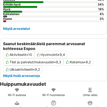
rauhallisuuden maksimoimiseksi.
Erittäin hyvä
34
%
Hyvä
19
%
Kohtalainen
4
%
Huono
3
%
Näytä arvostelut
Saanut keskimääräistä paremmat arvosanat
kohteessa Espoo
Aktiviteetit
•
10
Hyvinvointi
•
9,4
Tilat ja palvelut/mukavuudet
•
9,3
Kokemus
•
9,2
Ulkoaktiviteetit
•
9,2
Näytä lisää arvosanoja
Huippumukavuudet
Wi-Fi aulassa
Wi-Fi huoneessa
Uima-allas