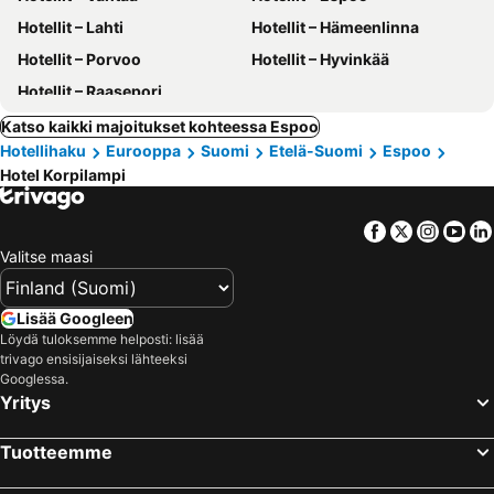
Hotellit – Lahti
Hotellit – Hämeenlinna
Hotellit – Porvoo
Hotellit – Hyvinkää
Hotellit – Raasepori
Katso kaikki majoitukset kohteessa Espoo
Hotellihaku
Eurooppa
Suomi
Etelä-Suomi
Espoo
Hotel Korpilampi
Facebook
Twitter
Insta
Yo
Valitse maasi
Lisää Googleen
Löydä tuloksemme helposti: lisää
trivago ensisijaiseksi lähteeksi
Googlessa.
Yritys
Tuotteemme