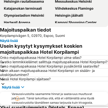
Helsingin rautatieasema
Messukeskus Helsinki
Katajanokan terminaali
Viihdekeskus Flamingo
Olympiastadion Helsinki
Helsingin jäähalli
Hartwall Areena
Kamppi Shopping Center
Majoituspaikan tiedot
Linnanmäki
Suomenlinna
Korpilampivägen 5, 02970, Espoo, Suomi
Vesipuisto Serena
Tikkurilan matkakeskus
Näytä lisää
Korkeasaari
Jumbo
Usein kysytyt kysymykset koskien
Tuska Open Air Metal Festival
Länsisatama
majoituspaikkaa Hotel Korpilampi
Jätkäsaari
Kalasatama
Onko majoituspaikassa Hotel Korpilampi uima-allas?
Ovatko lemmikkieläimet sallittuja majoituspaikassa Hotel Korpilampi?
Kaapelitehdas
Itis
Onko majoituspaikassa Hotel Korpilampi pysäköintiä saatavilla?
Mihin aikaan majoituspaikassa Hotel Korpilampi on sisään- ja
Otaniemi
Kauppatori
uloskirjautuminen?
Nuuksio National Park
Vuosaari
Missä Hotel Korpilampi sijaitsee?
Herttoniemi
Shopping centre Iso Omena
Näytä lisää
Sörnäinen
Kampin linja-autoasema
Varaussivustoilta saamamme hinnat ja saatavuus muuttuvat
jatkuvasti. Tämä tarkoittaa sitä, että et välttämättä aina löydä
Tiedekeskus Heureka
Kallio Church
varaussivustolta täsmälleen samaa tarjousta kuin trivagosta.
Finlandia Hall
Munkkiniemi
Yksi suosituimmista (Hotels, Espoo)