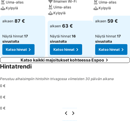
Ilmainen Wi-Fi
Uima-allas
Uima-allas
Uima-allas
Kylpylä
Kylpylä
Kylpylä
Katso hinnat
Katso hinnat
87 €
59 €
alkaen
alkaen
Katso hinnat
63 €
alkaen
Näytä hinnat
17
Näytä hinnat
16
Näytä hinnat
17
sivustolta
sivustolta
sivustolta
Katso hinnat
Katso hinnat
Katso hinnat
Katso kaikki majoitukset kohteessa Espoo
Hintatrendi
Perustuu alhaisimpiin hintoihin trivagossa viimeisten 30 päivän aikana
0 €
0 €
0 €