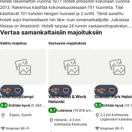
Hotelli rakennettiin vuonna 1977. Hotelli entisöitiin kokonaan vuonna
2013. Rakennus käsittää kokonaisuudessaan 151 huonetta. Tilat
käsittävät 101 kahden hengen huoneet ja 2 sviitit. Tämä suosittu
hotelli sopii ihanteellisesti niin liike- kuin lomamatkailijoille. Julkisissa
tiloissa on ilmastointi. Hotelli tarjoaa 24 tunnin vastaanottopalvelun.
Vertaa samankaltaisiin majoituksiin
Hotelli tarjoaa asiakkailleen turvallisen paikan arvoesineiden
säilyttämiseksi. Hotelli tarjoaa vaatesäilön talvivaatteiden
Valittu majoitus
Vastaavia majoituksia
säilyttämistä varten. Hotelli tarjoaa käytettäväksi hissin.
Käytettävissä on lehtikioski. Hotelli tarjoaa asiakkaittensa käyttöön
kaupan. Käytettävissä on noutopalvelu. Matkapuhelinverkon
kuuluvuus kattaa koko Hotelli. Vierailla on käytössään internet-
yhteys, jolla he voivat olla yhteydessä töihin tai kotiin. Pitempään
oleskelevilla on käytössään itsepalvelupesula. Vierailla on
käytössään kuntosalipalvelut.
Hotelli
Hotelli
Hotelli
4 Tähtiluokitus
4 Tähtiluokitus
4 Tähtiluokitus
Jaa
Lisää suosikkeihin
Jaa
Lisää suosikkeihin
Jaa
Lisää suo
Hotel Korpilampi
VALO Hotel & Work
Scandic Park Helsi
Helsinki
8,4
8,2
Erittäin hyvä
(
5 294 arviota
)
Erittäin hyvä
(
16 
8,7
Loistava
(
19 818 arviota
)
Espoo, Suomi
2.2 km kohteesta
Uspenskin katedraa
Helsinki, 4.5 km
kohteesta Keskusta
Ilmainen Wi-Fi
Ilmainen Wi-Fi