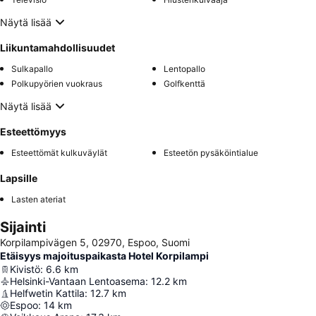
Näytä lisää
Liikuntamahdollisuudet
Sulkapallo
Lentopallo
Polkupyörien vuokraus
Golfkenttä
Näytä lisää
Esteettömyys
Esteettömät kulkuväylät
Esteetön pysäköintialue
Lapsille
Lasten ateriat
Sijainti
Korpilampivägen 5, 02970, Espoo, Suomi
Etäisyys majoituspaikasta Hotel Korpilampi
Kivistö
:
6.6
km
Helsinki-Vantaan Lentoasema
:
12.2
km
Helfwetin Kattila
:
12.7
km
Espoo
:
14
km