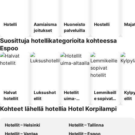
Hotelli
Aamiaisma
Huoneisto
Hostelli
Maja
joitukset
palveluilla
Suosittuja hotellikategorioita kohteessa
Espoo
Halvat
Luksushot
Hotellit
Lemmikeill
Kylp
hotellit
ellit
uima-
e sopivat
ellit
altaalla
hotellit
Kohteet lähellä hotellia Hotel Korpilampi
Hotellit – Helsinki
Hotellit – Tallinna
Hotellit – Vantaa
Hotellit – Espoo