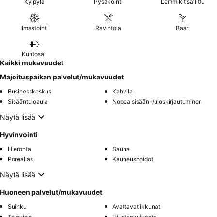
Kylpylä
Pysäköinti
Lemmikit sallittu
Ilmastointi
Ravintola
Baari
Kuntosali
Kaikki mukavuudet
Majoituspaikan palvelut/mukavuudet
Businesskeskus
Kahvila
Sisääntuloaula
Nopea sisään-/uloskirjautuminen
Näytä lisää
Hyvinvointi
Hieronta
Sauna
Poreallas
Kauneushoidot
Näytä lisää
Huoneen palvelut/mukavuudet
Suihku
Avattavat ikkunat
Televisio
Hiustenkuivaaja