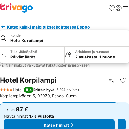
Suosikit
Kirjaud
Val
Katso kaikki majoitukset kohteessa Espoo
Kohde
Hotel Korpilampi
Tulo-/lähtöpäivä
Asiakkaat ja huoneet
Päivämäärät
2 asiakasta, 1 huone
Näin maksut vaikuttavat hakutulosten järjestykseen
Hotel Korpilampi
Jaa
Li
Hotelli
8,4
Erittäin hyvä
(
5 294 arviota
)
4 Tähtiluokitus
Korpilampivägen 5, 02970, Espoo, Suomi
87 €
87 €
alkaen
alkaen
Näytä hinnat
17 sivustolta
Näytä hinnat
17 sivustolta
Katso hinnat
Katso hinnat