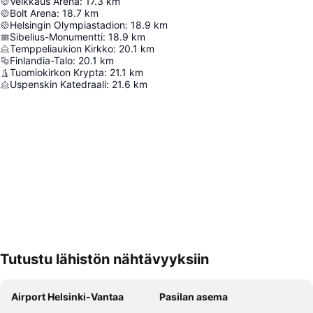
Veikkaus Arena
:
17.3
km
Bolt Arena
:
18.7
km
Helsingin Olympiastadion
:
18.9
km
Sibelius-Monumentti
:
18.9
km
Temppeliaukion Kirkko
:
20.1
km
Finlandia-Talo
:
20.1
km
Tuomiokirkon Krypta
:
21.1
km
Uspenskin Katedraali
:
21.6
km
Tutustu lähistön nähtävyyksiin
Laajenna kartta
Airport Helsinki-Vantaa
Pasilan asema