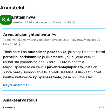
Arvostelut
Erittäin hyvä
8,4
perustuu 5 294 arvioon suosituilla
sivustoilla
Arvostelujen yhteenveto
Tekoälyn tekemä yhteenveto 900+ arvostelusta · Päivitetty viimeksi: 29
May 2026
Tämä hotelli on
rauhallinen pakopaikka
, joka sopii ihanteellisesti
perheille
,
pariskunnille
ja
liikematkailijoille
, jotka etsivät
rauhallista ympäristöä ripauksella 80-luvun charmia.
Majoituspaikassa on kaunis
järvenrantaympäristö
, josta on
suora pääsy luonnonjärvelle ja vaellusreiteille. Asiakkaat voivat
nauttia kattavasta
kylpyläosastosta
, jossa on uima-allas,
poreallas ja erittäin kehutut saunat, sekä valoisasta
lasten
Näytä enemmän
leikkihuoneesta
ja kuntosalista. Henkilökunta saa jatkuvasti
kiitosta ystävällisyydestään ja avuliaisuudestaan, ja herkullinen
ja monipuolinen
buffetaamiainen
vastaa erilaisiin
Asiakasarvostelut
ruokavaliotarpeisiin. Todella seesteisen kokemuksen saamiseksi
kannattaa pyytää puutarhaan päin olevaa huonetta
Loistava
40
%