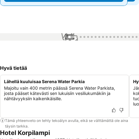
1 / 99
Hyvä tietää
Lähellä kuuluisaa Serena Water Parkia
Hy
Majoitu vain 400 metrin päässä Serena Water Parkista,
Jä
josta pääset kätevästi sen lukuisiin vesiliukumäkiin ja
ko
nähtävyyksiin kaikenikäisille.
tu
lu
Tämä yhteenveto on tehty tekoälyn avulla, eikä se välttämättä ole aina
täysin tarkka.
Hotel Korpilampi