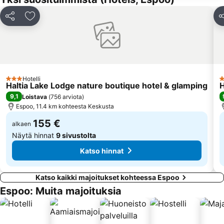
Lönnrotinkatu
Sveitsin hiihtokeskus
Jaa
Lisää suosikkeihin
J
Espoon rautatieasema
Sello Shopping Mall
Senaatintori
Töölönlahti Bay
Viking Line
Dipoli
Ateneumin taidemuseo
Aleksanterinkatu
Hotelli
3 Tähtiluokitus
3
Kino Tapiola
Kämp Galleria
Haltia Lake Lodge nature boutique hotel & glamping
H
9,1
Loistava
(
756 arviota
)
Helsingin tuomiokirkko
Helsingin musiikkitalo
Espoo, 11.4 km kohteesta Keskusta
Finnish National Opera
Eteläsatama
155 €
alkaen
Näytä hinnat
9 sivustolta
Katso hinnat
Katso kaikki majoitukset kohteessa Espoo
Espoo: Muita majoituksia