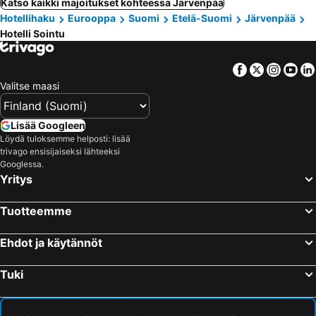
Katso kaikki majoitukset kohteessa Järvenpää
Hotellihaku
Eurooppa
Suomi
Etelä-Suomi
Järvenpää
Hotelli Sointu
Facebook
Twitter
Insta
Yo
Valitse maasi
Lisää Googleen
Löydä tuloksemme helposti: lisää
trivago ensisijaiseksi lähteeksi
Googlessa.
Yritys
Tuotteemme
Ehdot ja käytännöt
Tuki