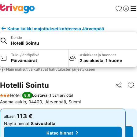
Suosikit
Kirjaud
Val
Katso kaikki majoitukset kohteessa Järvenpää
Kohde
Hotelli Sointu
Tulo-/lähtöpäivä
Asiakkaat ja huoneet
Päivämäärät
2 asiakasta, 1 huone
Näin maksut vaikuttavat hakutulosten järjestykseen
Hotelli Sointu
Jaa
Li
Hotelli
8,6
Loistava
(
1 524 arviota
)
3 Tähtiluokitus
Asema-aukio, 04400, Järvenpää, Suomi
113 €
113 €
alkaen
alkaen
Näytä hinnat
8 sivustolta
Näytä hinnat
8 sivustolta
Katso hinnat
Katso hinnat