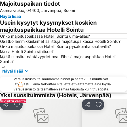
Majoituspaikan tiedot
Linnanmäki
Suomenlinna
Asema-aukio, 04400, Järvenpää, Suomi
Vesipuisto Serena
Tikkurilan matkakeskus
Näytä lisää
Old Porvoo
Korkeasaari
Usein kysytyt kysymykset koskien
Jumbo
Tuska Open Air Metal Festival
majoituspaikkaa Hotelli Sointu
Länsisatama
Puuhamaa
Onko majoituspaikassa Hotelli Sointu uima-allas?
Ovatko lemmikkieläimet sallittuja majoituspaikassa Hotelli Sointu?
Jätkäsaari
Kalasatama
Onko majoituspaikassa Hotelli Sointu pysäköintiä saatavilla?
Missä Hotelli Sointu sijaitsee?
Kaapelitehdas
Itis
Mitkä suositut nähtävyydet ovat lähellä majoituspaikkaa Hotelli
Otaniemi
Kauppatori
Sointu?
Nuuksio National Park
Vuosaari
Näytä lisää
Herttoniemi
Shopping centre Iso Omena
Varaussivustoilta saamamme hinnat ja saatavuus muuttuvat
jatkuvasti. Tämä tarkoittaa sitä, että et välttämättä aina löydä
Sörnäinen
Kampin linja-autoasema
varaussivustolta täsmälleen samaa tarjousta kuin trivagosta.
Tiedekeskus Heureka
Kallio Church
Yksi suosituimmista (Hotels, Järvenpää)
Suosittu valinta
Finlandia Hall
Munkkiniemi
Jaa
Lisää suosikkeihin
Jaa
Lisää suosikk
Sveitsin hiihtokeskus
Lönnrotinkatu
Espoon rautatieasema
Sello Shopping Mall
Senaatintori
Töölönlahti Bay