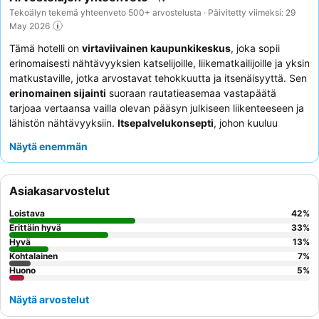
Tekoälyn tekemä yhteenveto 500+ arvostelusta · Päivitetty viimeksi: 29
May 2026
Tämä hotelli on
virtaviivainen kaupunkikeskus
, joka sopii
erinomaisesti nähtävyyksien katselijoille, liikematkailijoille ja yksin
matkustaville, jotka arvostavat tehokkuutta ja itsenäisyyttä. Sen
erinomainen sijainti
suoraan rautatieasemaa vastapäätä
tarjoaa vertaansa vailla olevan pääsyn julkiseen liikenteeseen ja
lähistön nähtävyyksiin.
Itsepalvelukonsepti
, johon kuuluu
digitaalinen sisäänkirjautuminen sekä huoneiden mikroaaltouunit
Näytä enemmän
ja jääkaapit, palvelee modernia, omatoimista matkailijaa.
Asiakkaat kehuvat jatkuvasti
monipuolista ja runsasta
aamiaista
sekä henkilökunnan nopeaa ja ystävällistä etäapua.
Asiakasarvostelut
Todella rentouttavan kokemuksen saamiseksi kannattaa pyytää
puutarhaan päin olevaa huonetta, jotta saat paremman rauhan.
Loistava
42
%
Erittäin hyvä
33
%
Hyvä
13
%
Kohtalainen
7
%
Huono
5
%
Näytä arvostelut