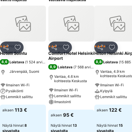
Hotelli
Hotelli
Hotelli
3 Tähtiluokitus
3 Tähtiluokitus
4 Tähtiluokitus
Jaa
Lisää suosikkeihin
Jaa
Lisää suosikkeihin
Jaa
Lisää suo
Hotelli Sointu
Comfort Hotel Helsinki
Hilton Helsinki Air
Airport
8,6
8,8
Loistava
(
1 524 arviota
)
Loistava
(
15 885 
8,9
Loistava
(
7 568 arviota
)
Järvenpää, Suomi
Vantaa, 4.9 km
kohteesta Keskust
Vantaa, 4.6 km
kohteesta Keskusta
Ilmainen Wi-Fi
Ilmainen Wi-Fi
Ilmainen Wi-Fi
Pysäköinti
Kylpylä
Lemmikit sallittu
Lemmikit sallittu
Lemmikit sallittu
Ilmastointi
Katso hinnat
Katso hinnat
113 €
122 €
alkaen
alkaen
Katso hinnat
95 €
alkaen
Näytä hinnat
8
Näytä hinnat
13
Näytä hinnat
15
sivustolta
sivustolta
sivustolta