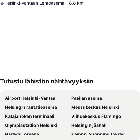
Helsinki-Vantaan Lentoasema
:
18.8
km
Tutustu lähistön nähtävyyksiin
Laajenna kartta
Airport Helsinki-Vantaa
Pasilan asema
Helsingin rautatieasema
Messukeskus Helsinki
Katajanokan terminaali
Viihdekeskus Flamingo
Olympiastadion Helsinki
Helsingin jäähalli
Hartwall Areena
Kamppi Shopping Center