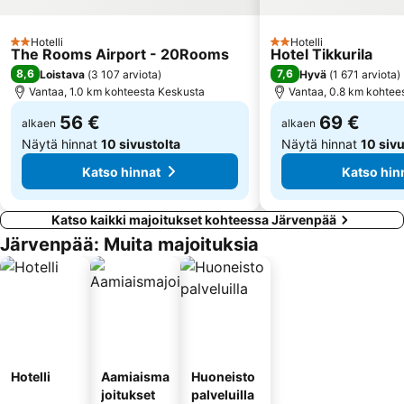
Viking Line
Dipoli
Hotelli
Hotelli
2 Tähtiluokitus
2 Tähtiluokitus
Ateneumin taidemuseo
Aleksanterinkatu
The Rooms Airport - 20Rooms
Hotel Tikkurila
8,6
7,6
Loistava
(
3 107 arviota
)
Hyvä
(
1 671 arviota
)
Kino Tapiola
Kämp Galleria
Vantaa, 1.0 km kohteesta Keskusta
Vantaa, 0.8 km kohtee
Helsingin tuomiokirkko
Helsingin musiikkitalo
56 €
69 €
alkaen
alkaen
Näytä hinnat
10 sivustolta
Näytä hinnat
10 sivu
Katso hinnat
Katso hin
Katso kaikki majoitukset kohteessa Järvenpää
Järvenpää: Muita majoituksia
Hotelli
Aamiaisma
Huoneisto
joitukset
palveluilla