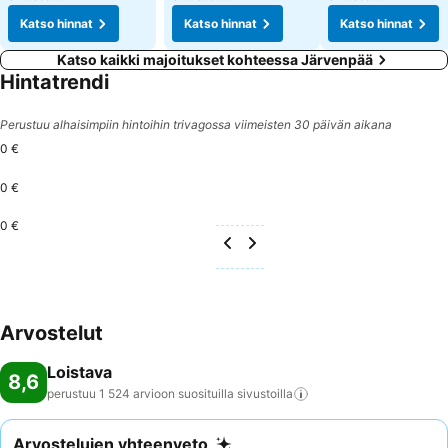
Katso hinnat
Katso hinnat
Katso hinnat
Katso kaikki majoitukset kohteessa Järvenpää
Hintatrendi
Perustuu alhaisimpiin hintoihin trivagossa viimeisten 30 päivän aikana
0 €
0 €
0 €
Arvostelut
Loistava
8,6
perustuu 1 524 arvioon suosituilla
sivustoilla
Arvostelujen yhteenveto