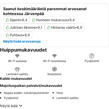
Saanut keskimääräistä paremmat arvosanat
kohteessa Järvenpää
Sijainti
•
9,4
Huoneen mukavuus
•
9,4
Julkinen liikenne
•
9,1
Hintansa väärti
•
8,9
Puhtaus
•
8,6
Näytä lisää arvosanoja
Huippumukavuudet
Wi-Fi aulassa
Wi-Fi huoneessa
Pysäköinti
Lemmikit sallittu
Ilmastointi
Kaikki mukavuudet
Majoituspaikan palvelut/mukavuudet
Nopea sisään-/uloskirjautuminen
Hissi
Pysäköinti
Lemmikit sallittu
Näytä lisää