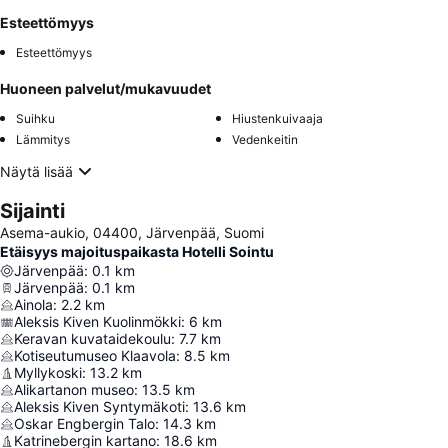
Esteettömyys
Esteettömyys
Huoneen palvelut/mukavuudet
Suihku
Hiustenkuivaaja
Lämmitys
Vedenkeitin
Näytä lisää
Sijainti
Asema-aukio, 04400, Järvenpää, Suomi
Etäisyys majoituspaikasta Hotelli Sointu
Järvenpää
:
0.1
km
Järvenpää
:
0.1
km
Ainola
:
2.2
km
Aleksis Kiven Kuolinmökki
:
6
km
Keravan kuvataidekoulu
:
7.7
km
Kotiseutumuseo Klaavola
:
8.5
km
Myllykoski
:
13.2
km
Alikartanon museo
:
13.5
km
Aleksis Kiven Syntymäkoti
:
13.6
km
Oskar Engbergin Talo
:
14.3
km
Katrinebergin kartano
:
18.6
km