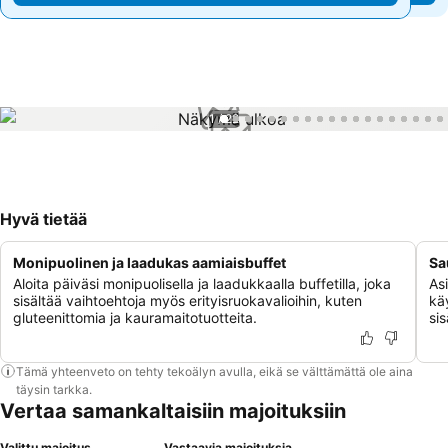
1 / 22
Hyvä tietää
Monipuolinen ja laadukas aamiaisbuffet
Sa
Aloita päiväsi monipuolisella ja laadukkaalla buffetilla, joka
As
sisältää vaihtoehtoja myös erityisruokavalioihin, kuten
kä
gluteenittomia ja kauramaitotuotteita.
si
Tämä yhteenveto on tehty tekoälyn avulla, eikä se välttämättä ole aina
täysin tarkka.
Vertaa samankaltaisiin majoituksiin
Valittu majoitus
Vastaavia majoituksia