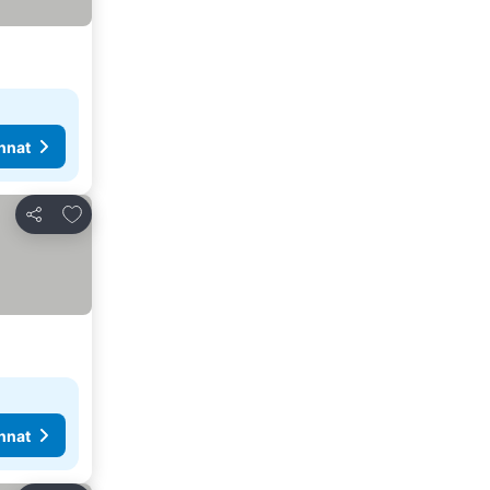
nnat
Lisää suosikkeihin
Jaa
nnat