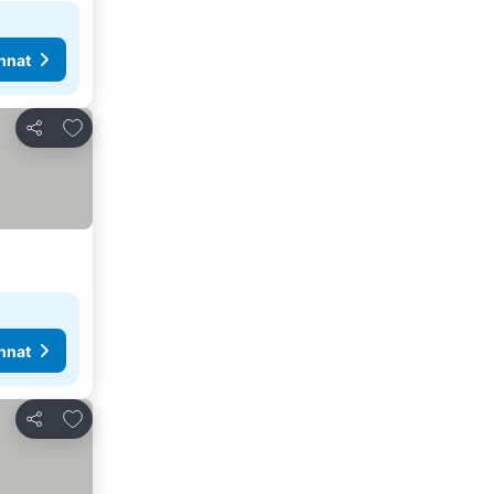
nnat
Lisää suosikkeihin
Jaa
nnat
Lisää suosikkeihin
Jaa