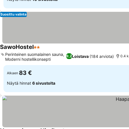
Suosittu valinta
SawoHostel
2 Tähtiluokitus
Perinteinen suomalainen sauna,
Loistava
(184 arviota)
9,2
0.4 
Moderni hostellikonsepti
83 €
Alkaen
Näytä hinnat
6 sivustolta