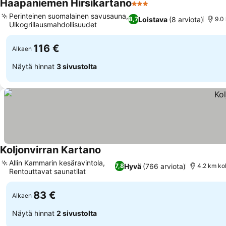
Haapaniemen Hirsikartano
3 Tähtiluokitus
Perinteinen suomalainen savusauna,
Loistava
(8 arviota)
8,7
9.0
Ulkogrillausmahdollisuudet
116 €
Alkaen
Näytä hinnat
3 sivustolta
Koljonvirran Kartano
Allin Kammarin kesäravintola,
Hyvä
(766 arviota)
7,8
4.2 km ko
Rentouttavat saunatilat
83 €
Alkaen
Näytä hinnat
2 sivustolta