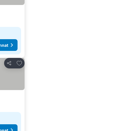
nnat
Lisää suosikkeihin
Jaa
nnat