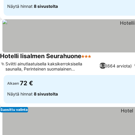
Näytä hinnat
8 sivustolta
Hotelli Iisalmen Seurahuone
3 Tähtiluokitus
Sviitti ainutlaatuisella kaksikerroksisella
(664 arviota)
6,3
saunalla, Perinteinen suomalainen
saunakokemus
72 €
Alkaen
Näytä hinnat
8 sivustolta
Suosittu valinta