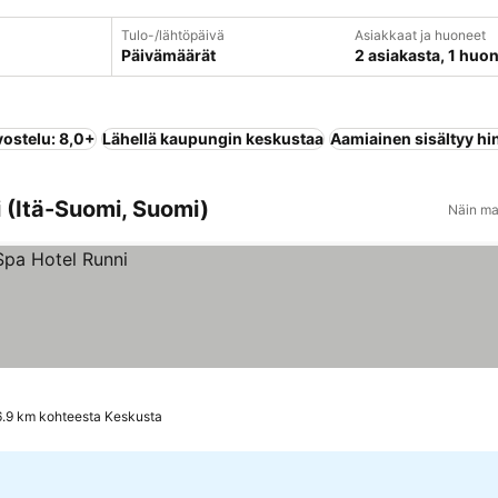
Tulo-/lähtöpäivä
Asiakkaat ja huoneet
Päivämäärät
2 asiakasta, 1 huo
vostelu: 8,0+
Lähellä kaupungin keskustaa
Aamiainen sisältyy hi
i (Itä-Suomi, Suomi)
Näin ma
6.9 km kohteesta Keskusta