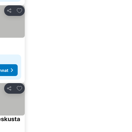
Lisää suosikkeihin
Jaa
nnat
Lisää suosikkeihin
Jaa
eskusta