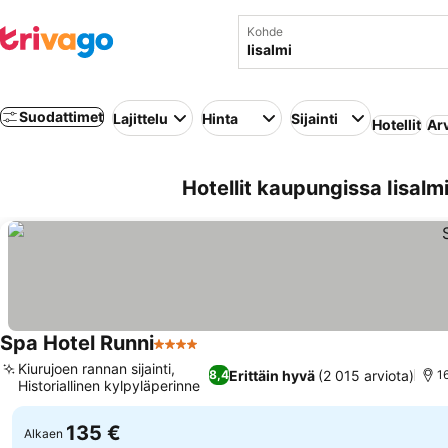
Kohde
Suodattimet
Lajittelu
Hinta
Sijainti
Hotellit
Ar
Hotellit kaupungissa Iisalm
Spa Hotel Runni
4 Tähtiluokitus
Kiurujoen rannan sijainti,
Erittäin hyvä
(2 015 arviota)
8,4
1
Historiallinen kylpyläperinne
135 €
Alkaen