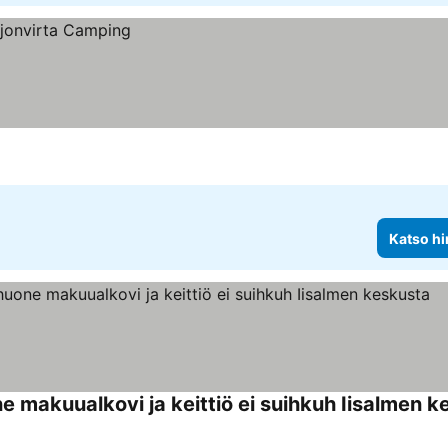
Katso hi
 makuualkovi ja keittiö ei suihkuh Iisalmen k