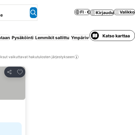
FI · €
Valikko
Kirjaudu
ne
Katso karttaa
ntaan
Pysäköinti
Lemmikit sallittu
Ympärivuorokautinen vastaan
ksut vaikuttavat hakutulosten järjestykseen
Lisää suosikkeihin
Jaa