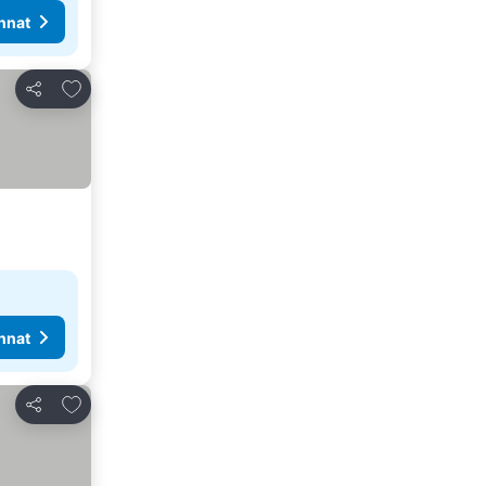
nnat
Lisää suosikkeihin
Jaa
nnat
Lisää suosikkeihin
Jaa