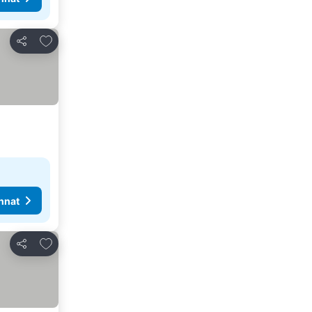
Lisää suosikkeihin
Jaa
nnat
Lisää suosikkeihin
Jaa