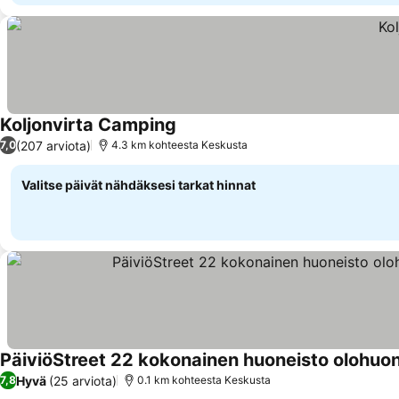
Koljonvirta Camping
(207 arviota)
7,0
4.3 km kohteesta Keskusta
Valitse päivät nähdäksesi tarkat hinnat
PäiviöStreet 22 kokonainen huoneisto olohuone
Hyvä
(25 arviota)
7,8
0.1 km kohteesta Keskusta