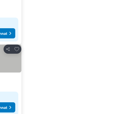
nnat
Lisää suosikkeihin
Jaa
nnat