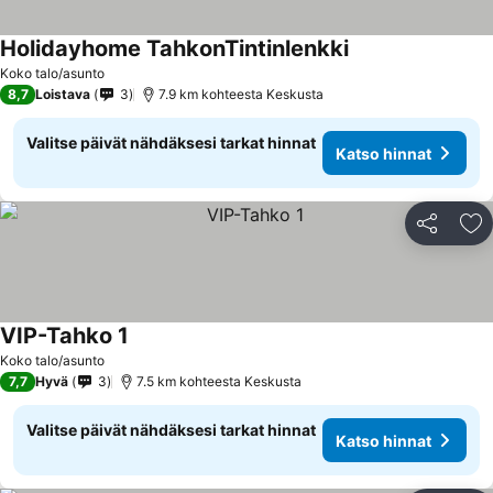
Holidayhome TahkonTintinlenkki
Katso hinnat
Koko talo/asunto
8,7
Loistava
3
7.9 km kohteesta Keskusta
Valitse päivät nähdäksesi tarkat hinnat
Katso hinnat
Jaa
Li
VIP-Tahko 1
Katso hinnat
Koko talo/asunto
7,7
Hyvä
3
7.5 km kohteesta Keskusta
Valitse päivät nähdäksesi tarkat hinnat
Katso hinnat