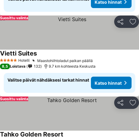
Katso hinnat
Suosittu valinta
Jaa
Li
Vietti Suites
Katso hinnat
Hotelli
Maastohiihtoladut paikan päällä
Katso hinnat
5 Tähtiluokitus
8,5
Loistava
132
9.7 km kohteesta Keskusta
Valitse päivät nähdäksesi tarkat hinnat
Katso hinnat
Suosittu valinta
Jaa
Li
Tahko Golden Resort
Katso hinnat