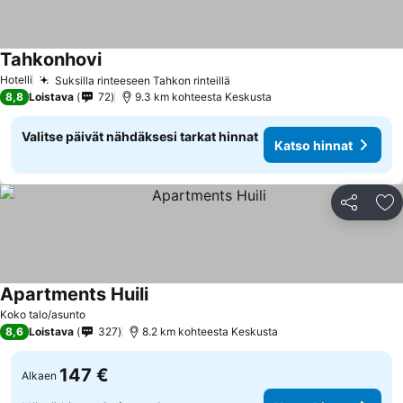
Tahkonhovi
Katso hinnat
Hotelli
Suksilla rinteeseen Tahkon rinteillä
Katso hinnat
8,8
Loistava
72
9.3 km kohteesta Keskusta
Valitse päivät nähdäksesi tarkat hinnat
Katso hinnat
Jaa
Li
Apartments Huili
Katso hinnat
Koko talo/asunto
8,6
Loistava
327
8.2 km kohteesta Keskusta
147 €
Alkaen