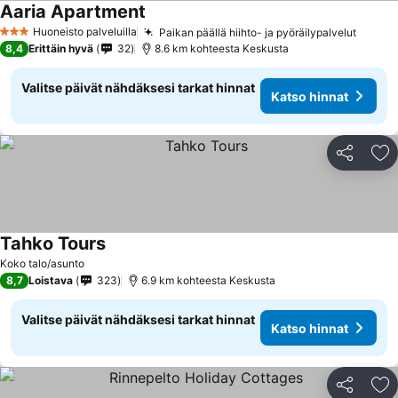
Aaria Apartment
Katso hinnat
Huoneisto palveluilla
Paikan päällä hiihto- ja pyöräilypalvelut
Katso 
3 Tähtiluokitus
8,4
Erittäin hyvä
32
8.6 km kohteesta Keskusta
Valitse päivät nähdäksesi tarkat hinnat
Katso hinnat
Jaa
Li
Tahko Tours
Katso hinnat
Koko talo/asunto
8,7
Loistava
323
6.9 km kohteesta Keskusta
Valitse päivät nähdäksesi tarkat hinnat
Katso hinnat
Jaa
Li