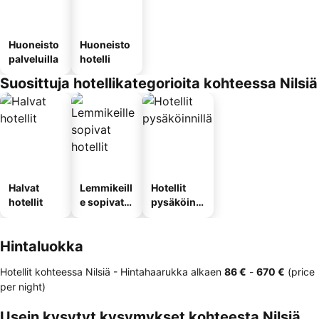
Huoneisto
Huoneisto
palveluilla
hotelli
Suosittuja hotellikategorioita kohteessa Nilsiä
Halvat
Lemmikeill
Hotellit
hotellit
e sopivat
pysäköinni
hotellit
llä
Hintaluokka
Hotellit kohteessa Nilsiä -
Hintahaarukka
alkaen
‎86 €
-
‎670 €
(price
per night)
Usein kysytyt kysymykset kohteesta Nilsiä