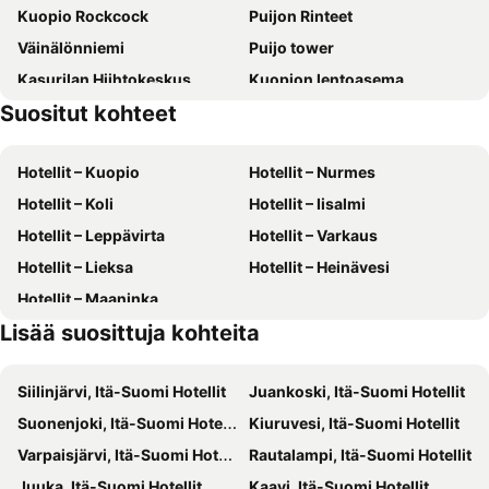
Kuopio Rockcock
Puijon Rinteet
Väinälönniemi
Puijo tower
Kasurilan Hiihtokeskus
Kuopion lentoasema
Suositut kohteet
Kuopion Musiikkikeskus
Kuopion tori
Väinölänniemi
Kuopion keskuskenttä
Hotellit – Kuopio
Hotellit – Nurmes
Kuopio Bus Station
Kuopio Tanssi ja Soi
Hotellit – Koli
Hotellit – Iisalmi
Hotellit – Leppävirta
Hotellit – Varkaus
Hotellit – Lieksa
Hotellit – Heinävesi
Hotellit – Maaninka
Lisää suosittuja kohteita
Siilinjärvi, Itä-Suomi Hotellit
Juankoski, Itä-Suomi Hotellit
Suonenjoki, Itä-Suomi Hotellit
Kiuruvesi, Itä-Suomi Hotellit
Varpaisjärvi, Itä-Suomi Hotellit
Rautalampi, Itä-Suomi Hotellit
Juuka, Itä-Suomi Hotellit
Kaavi, Itä-Suomi Hotellit