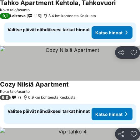
Tahko Apartment Kehtola, Tahkovuori
Katso hinn
Koko talo/asunto
9,1
Loistava
115
8.4 km kohteesta Keskusta
Valitse päivät nähdäksesi tarkat hinnat
Katso hinnat
Jaa
Li
Cozy Nilsiä Apartment
Katso hinnat
Koko talo/asunto
6,8
7
0.9 km kohteesta Keskusta
Valitse päivät nähdäksesi tarkat hinnat
Katso hinnat
Jaa
Li