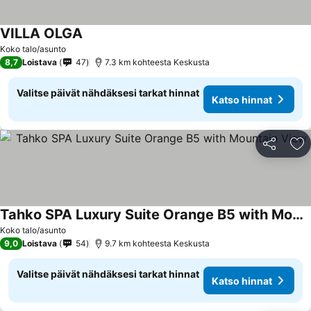
VILLA OLGA
Katso hinnat
Koko talo/asunto
8,7
Loistava
47
7.3 km kohteesta Keskusta
Valitse päivät nähdäksesi tarkat hinnat
Katso hinnat
Jaa
Li
Tahko SPA Luxury Suite Orange B5 with Mountain View
Katso hinnat
Koko talo/asunto
9,0
Loistava
54
9.7 km kohteesta Keskusta
Valitse päivät nähdäksesi tarkat hinnat
Katso hinnat