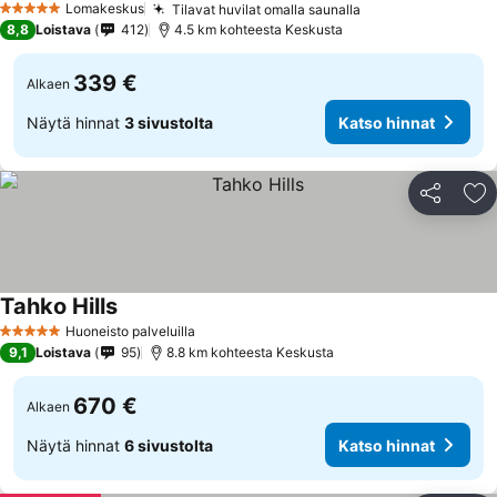
Lomakeskus
Tilavat huvilat omalla saunalla
Katso hinnat
5 Tähtiluokitus
8,8
Loistava
412
4.5 km kohteesta Keskusta
339 €
Alkaen
Näytä hinnat
3 sivustolta
Katso hinnat
Jaa
Li
Tahko Hills
Katso hinnat
Huoneisto palveluilla
5 Tähtiluokitus
9,1
Loistava
95
8.8 km kohteesta Keskusta
670 €
Alkaen
Näytä hinnat
6 sivustolta
Katso hinnat