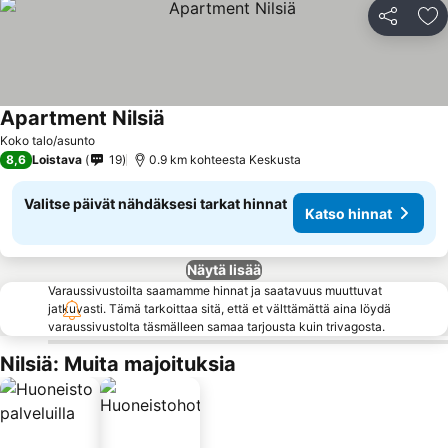
Jaa
Li
Apartment Nilsiä
Katso hinnat
Koko talo/asunto
8,6
Loistava
19
0.9 km kohteesta Keskusta
Valitse päivät nähdäksesi tarkat hinnat
Katso hinnat
Näytä lisää
Varaussivustoilta saamamme hinnat ja saatavuus muuttuvat
jatkuvasti. Tämä tarkoittaa sitä, että et välttämättä aina löydä
varaussivustolta täsmälleen samaa tarjousta kuin trivagosta.
Nilsiä: Muita majoituksia