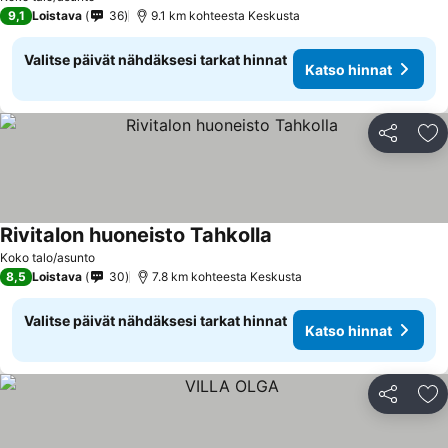
9,1
Loistava
36
9.1 km kohteesta Keskusta
Valitse päivät nähdäksesi tarkat hinnat
Katso hinnat
Jaa
Li
Rivitalon huoneisto Tahkolla
Katso hinnat
Koko talo/asunto
8,5
Loistava
30
7.8 km kohteesta Keskusta
Valitse päivät nähdäksesi tarkat hinnat
Katso hinnat
Jaa
Li