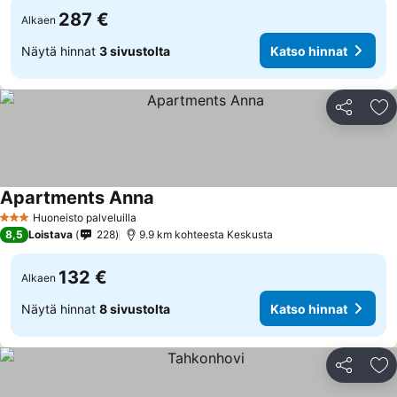
287 €
Alkaen
Näytä hinnat
3 sivustolta
Katso hinnat
Jaa
Li
Apartments Anna
Katso hinnat
Huoneisto palveluilla
3 Tähtiluokitus
8,5
Loistava
228
9.9 km kohteesta Keskusta
132 €
Alkaen
Näytä hinnat
8 sivustolta
Katso hinnat
Jaa
Li