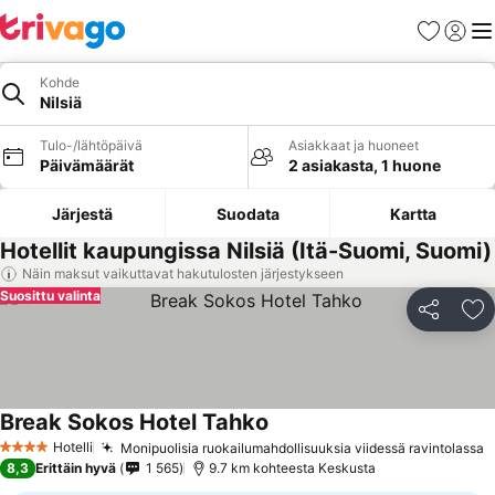
Suosikit
Kirjaud
Val
Kohde
Nilsiä
Tulo-/lähtöpäivä
Asiakkaat ja huoneet
Päivämäärät
2 asiakasta, 1 huone
Järjestä
Suodata
Kartta
Hotellit kaupungissa Nilsiä (Itä-Suomi, Suomi)
Näin maksut vaikuttavat hakutulosten järjestykseen
Suosittu valinta
Jaa
Li
Break Sokos Hotel Tahko
Katso hinnat
Hotelli
Monipuolisia ruokailumahdollisuuksia viidessä ravintolassa
K
4 Tähtiluokitus
8,3
Erittäin hyvä
1 565
9.7 km kohteesta Keskusta