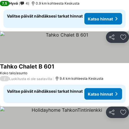
7,5
Hyvä
4
0.9 km kohteesta Keskusta
Valitse päivät nähdäksesi tarkat hinnat
Katso hinnat
Jaa
Li
Tahko Chalet B 601
Katso hinnat
Koko talo/asunto
/
9.4 km kohteesta Keskusta
Luokitusta ei ole saatavilla
Valitse päivät nähdäksesi tarkat hinnat
Katso hinnat
Jaa
Li