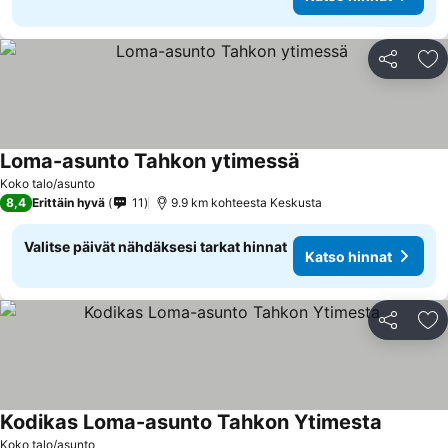
Jaa
Li
Loma-asunto Tahkon ytimessä
Katso hinnat
Koko talo/asunto
8,4
Erittäin hyvä
11
9.9 km kohteesta Keskusta
Valitse päivät nähdäksesi tarkat hinnat
Katso hinnat
Jaa
Li
Kodikas Loma-asunto Tahkon Ytimesta
Katso hi
Koko talo/asunto