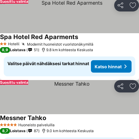
Suosittu valinta
Jaa
Li
Spa Hotel Red Aparments
Katso hinnat
Hotelli
Modernit huoneistot vuoristonäkymillä
Katso hinnat
2 Tähtiluokitus
8,9
Loistava
51
9.8 km kohteesta Keskusta
Valitse päivät nähdäksesi tarkat hinnat
Katso hinnat
Suosittu valinta
Jaa
Li
Messner Tahko
Katso hinnat
Huoneisto palveluilla
5 Tähtiluokitus
8,7
Loistava
87
9.0 km kohteesta Keskusta