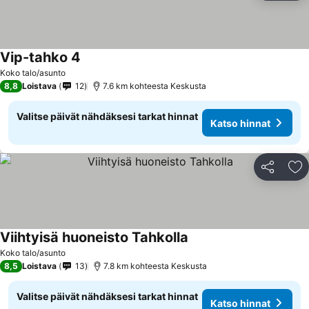
Vip-tahko 4
Katso hinnat
Koko talo/asunto
8,8
Loistava
12
7.6 km kohteesta Keskusta
Valitse päivät nähdäksesi tarkat hinnat
Katso hinnat
Jaa
Li
Viihtyisä huoneisto Tahkolla
Katso hinnat
Koko talo/asunto
8,5
Loistava
13
7.8 km kohteesta Keskusta
Valitse päivät nähdäksesi tarkat hinnat
Katso hinnat