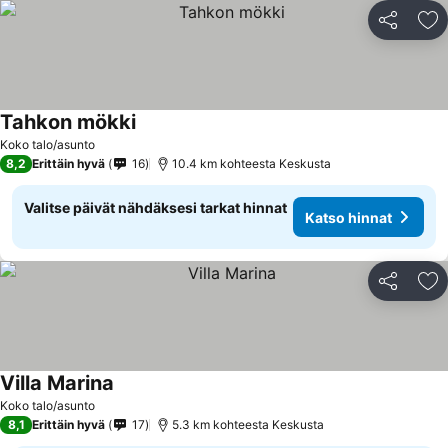
Jaa
Li
Tahkon mökki
Katso hinnat
Koko talo/asunto
8,2
Erittäin hyvä
16
10.4 km kohteesta Keskusta
Valitse päivät nähdäksesi tarkat hinnat
Katso hinnat
Jaa
Li
Villa Marina
Katso hinnat
Koko talo/asunto
8,1
Erittäin hyvä
17
5.3 km kohteesta Keskusta