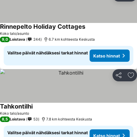
Rinnepelto Holiday Cottages
Katso hinnat
Koko talo/asunto
9,0
Loistava
244
6.7 km kohteesta Keskusta
Valitse päivät nähdäksesi tarkat hinnat
Katso hinnat
Jaa
Li
Tahkontilhi
Katso hinnat
Koko talo/asunto
8,5
Loistava
53
7.8 km kohteesta Keskusta
Valitse päivät nähdäksesi tarkat hinnat
Katso hinnat