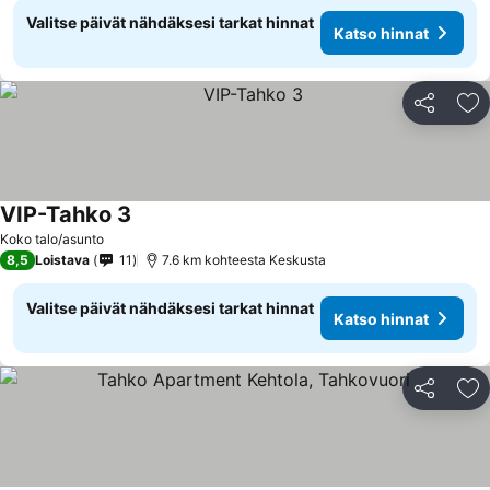
Valitse päivät nähdäksesi tarkat hinnat
Katso hinnat
Jaa
Li
VIP-Tahko 3
Katso hinnat
Koko talo/asunto
8,5
Loistava
11
7.6 km kohteesta Keskusta
Valitse päivät nähdäksesi tarkat hinnat
Katso hinnat
Jaa
Li