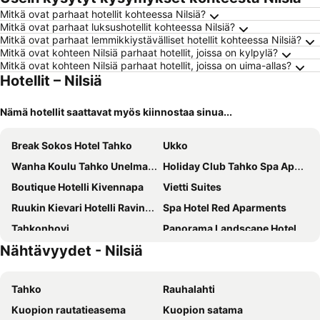
Mitkä ovat parhaat hotellit kohteessa Nilsiä?
Mitkä ovat parhaat luksushotellit kohteessa Nilsiä?
Mitkä ovat parhaat lemmikkiystävälliset hotellit kohteessa Nilsiä?
Mitkä ovat kohteen Nilsiä parhaat hotellit, joissa on kylpylä?
Mitkä ovat kohteen Nilsiä parhaat hotellit, joissa on uima-allas?
Hotellit – Nilsiä
Nämä hotellit saattavat myös kiinnostaa sinua...
Break Sokos Hotel Tahko
Ukko
Wanha Koulu Tahko Unelma, 4mh, Palju, Sauna, Tupakeittiö, Wifi, Liikuntasali, RinteetSpaRavintola 6km, Lemmikit OK, Edukas
Holiday Club Tahko Spa Apartments
Boutique Hotelli Kivennapa
Vietti Suites
Ruukin Kievari Hotelli Ravintola
Spa Hotel Red Aparments
Tahkonhovi
Panorama Landscape Hotel
Nähtävyydet - Nilsiä
Tahko
Rauhalahti
Kuopion rautatieasema
Kuopion satama