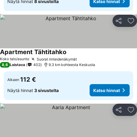
Näytä hinnat
8 sivustolta
Katso hinnat
Jaa
Li
Apartment Tähtitahko
Katso hinnat
Koko talo/asunto
Suorat rinteidenäkymät
Katso hinnat
8,6
Loistava
402
9.3 km kohteesta Keskusta
112 €
Alkaen
Näytä hinnat
3 sivustolta
Katso hinnat
Jaa
Li