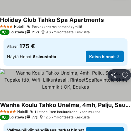
Holiday Club Tahko Spa Apartments
Katso hinnat
Hotelli
Parvekkeet maisemanäkymillä
Katso hinnat
4 Tähtiluokitus
8,9
Loistava
212
9.6 km kohteesta Keskusta
175 €
Alkaen
Näytä hinnat
6 sivustolta
Katso hinnat
Jaa
Li
Wanha Koulu Tahko Unelma, 4mh, Palju, Sauna, Tupakeittiö, Wifi, Liikuntasali, RinteetSpaRavintola 6km, Lemmikit OK, Edukas
Katso hinnat
Hotelli
Historiallisen koulurakennuksen muutos
Katso hinnat
5 Tähtiluokitus
8,6
Loistava
77
12.5 km kohteesta Keskusta
Valitse päivät nähdäksesi tarkat hinnat