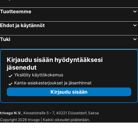
Tampere, Länsi-Suomi Hotellit
Turku, Länsi-Suomi Hotellit
Tuotteemme
Vantaa, Etelä-Suomi Hotellit
Kuopio, Itä-Suomi Hotellit
Jyväskylä, Länsi-Suomi Hotellit
Rovaniemi, Lappi Hotellit
Ehdot ja käytännöt
Lappeenranta, Etelä-Suomi Hotellit
Tuki
Kirjaudu sisään hyödyntääksesi
jäsenedut
Yksilöity käyttökokemus
Kanta-asiakastarjoukset ja jäsenhinnat
Kirjaudu sisään
trivago N.V.
, Kesselstraße 5 – 7, 40221 Düsseldorf, Saksa
Copyright 2026 trivago | Kaikki oikeudet pidätetään.