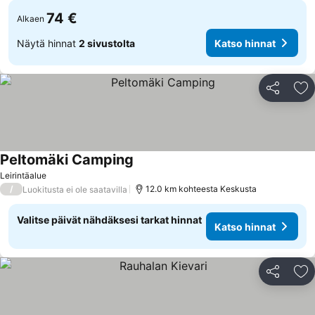
74 €
Alkaen
Näytä hinnat
2 sivustolta
Katso hinnat
Jaa
Li
Peltomäki Camping
Leirintäalue
/
12.0 km kohteesta Keskusta
Luokitusta ei ole saatavilla
Valitse päivät nähdäksesi tarkat hinnat
Katso hinnat
Jaa
Li