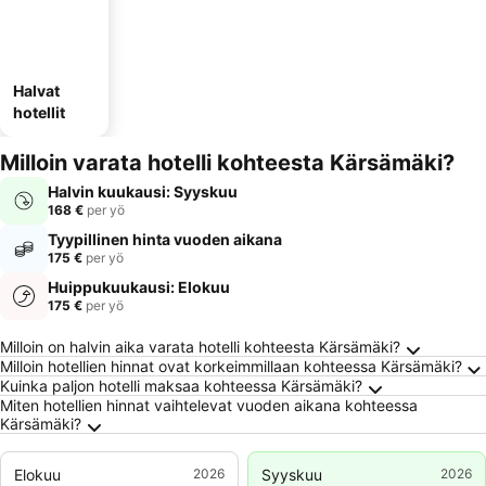
Halvat
hotellit
Milloin varata hotelli kohteesta Kärsämäki?
Halvin kuukausi: Syyskuu
168 €
per yö
Tyypillinen hinta vuoden aikana
175 €
per yö
Huippukuukausi: Elokuu
175 €
per yö
Usein kysytyt kysymykset kohteesta Kärsäm
Milloin on halvin aika varata hotelli kohteesta Kärsämäki?
Milloin hotellien hinnat ovat korkeimmillaan kohteessa Kärsämäki?
Kuinka paljon hotelli maksaa kohteessa Kärsämäki?
Miten hotellien hinnat vaihtelevat vuoden aikana kohteessa
Kärsämäki?
Elokuu
2026
Syyskuu
2026