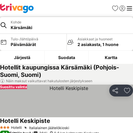
Suosikit
Kirjaud
Val
Kohde
Kärsämäki
Tulo-/lähtöpäivä
Asiakkaat ja huoneet
Päivämäärät
2 asiakasta, 1 huone
Järjestä
Suodata
Kartta
Hotellit kaupungissa Kärsämäki (Pohjois-
Suomi, Suomi)
Näin maksut vaikuttavat hakutulosten järjestykseen
Suosittu valinta
Jaa
Li
Hotelli Keskipiste
Hotelli
Italialainen jäätelökioski
3 Tähtiluokitus