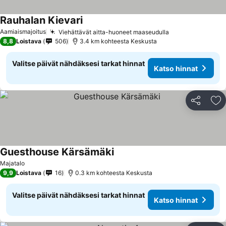
Rauhalan Kievari
Aamiaismajoitus
Viehättävät aitta-huoneet maaseudulla
8,8
Loistava
506
3.4 km kohteesta Keskusta
Valitse päivät nähdäksesi tarkat hinnat
Katso hinnat
Jaa
Li
Guesthouse Kärsämäki
Majatalo
9,9
Loistava
16
0.3 km kohteesta Keskusta
Valitse päivät nähdäksesi tarkat hinnat
Katso hinnat