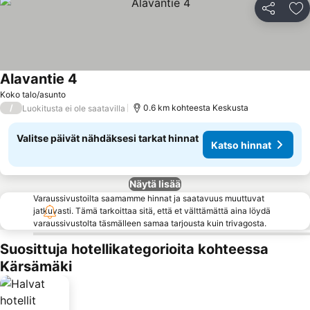
Jaa
Li
Alavantie 4
Koko talo/asunto
/
0.6 km kohteesta Keskusta
Luokitusta ei ole saatavilla
Valitse päivät nähdäksesi tarkat hinnat
Katso hinnat
Näytä lisää
Varaussivustoilta saamamme hinnat ja saatavuus muuttuvat
jatkuvasti. Tämä tarkoittaa sitä, että et välttämättä aina löydä
varaussivustolta täsmälleen samaa tarjousta kuin trivagosta.
Suosittuja hotellikategorioita kohteessa
Kärsämäki