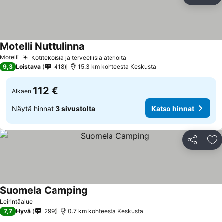
Jaa
Li
Motelli Nuttulinna
Motelli
Kotitekoisia ja terveellisiä aterioita
9,3
Loistava
418
15.3 km kohteesta Keskusta
112 €
Alkaen
Näytä hinnat
3 sivustolta
Katso hinnat
Jaa
Li
Suomela Camping
Leirintäalue
7,7
Hyvä
299
0.7 km kohteesta Keskusta