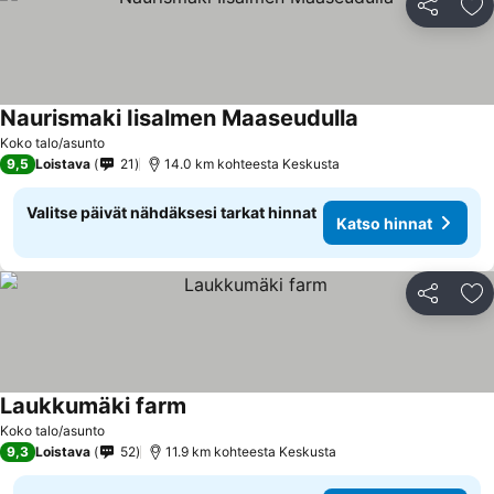
Jaa
Li
Naurismaki Iisalmen Maaseudulla
Katso hinnat
Koko talo/asunto
9,5
Loistava
21
14.0 km kohteesta Keskusta
Valitse päivät nähdäksesi tarkat hinnat
Katso hinnat
Jaa
Li
Laukkumäki farm
Katso hinnat
Koko talo/asunto
9,3
Loistava
52
11.9 km kohteesta Keskusta