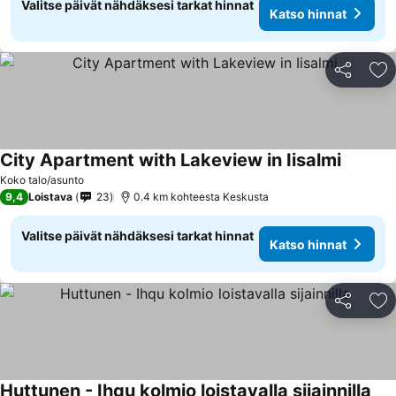
Valitse päivät nähdäksesi tarkat hinnat
Katso hinnat
Jaa
Li
City Apartment with Lakeview in Iisalmi
Katso hi
Koko talo/asunto
9,4
Loistava
23
0.4 km kohteesta Keskusta
Valitse päivät nähdäksesi tarkat hinnat
Katso hinnat
Jaa
Li
Huttunen - Ihqu kolmio loistavalla sijainnilla