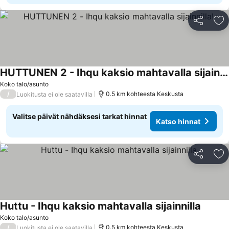
Jaa
Li
HUTTUNEN 2 - Ihqu kaksio mahtavalla sijainnilla!
Katso hinnat
Koko talo/asunto
/
0.5 km kohteesta Keskusta
Luokitusta ei ole saatavilla
Valitse päivät nähdäksesi tarkat hinnat
Katso hinnat
Jaa
Li
Huttu - Ihqu kaksio mahtavalla sijainnilla
Katso h
Koko talo/asunto
/
0.5 km kohteesta Keskusta
Luokitusta ei ole saatavilla