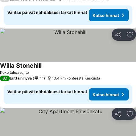
Valitse päivät nähdäksesi tarkat hinnat
Katso hinnat
Jaa
Li
Willa Stonehill
Katso hinnat
Koko talo/asunto
8,1
Erittäin hyvä
11
10.4 km kohteesta Keskusta
Valitse päivät nähdäksesi tarkat hinnat
Katso hinnat
Jaa
Li