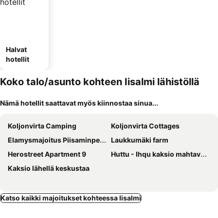
Halvat
hotellit
Koko talo/asunto kohteen Iisalmi lähistöllä
Nämä hotellit saattavat myös kiinnostaa sinua...
Koljonvirta Camping
Koljonvirta Cottages
Elamysmajoitus Piisaminpesa
Laukkumäki farm
Herostreet Apartment 9
Huttu - Ihqu kaksio mahtavalla sijainnilla
Kaksio lähellä keskustaa
Katso kaikki majoitukset kohteessa Iisalmi