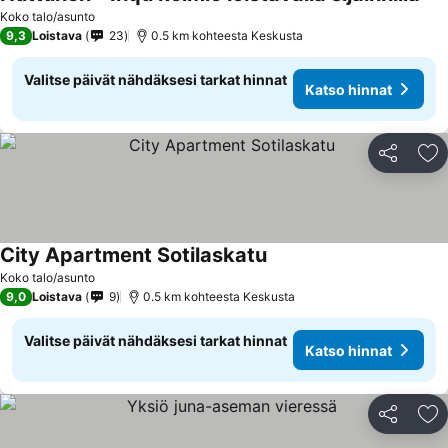
Kat
Koko talo/asunto
9,3
Loistava
23
0.5 km kohteesta Keskusta
Valitse päivät nähdäksesi tarkat hinnat
Katso hinnat
Jaa
Li
City Apartment Sotilaskatu
Katso hinnat
Koko talo/asunto
9,0
Loistava
9
0.5 km kohteesta Keskusta
Valitse päivät nähdäksesi tarkat hinnat
Katso hinnat
Jaa
Li