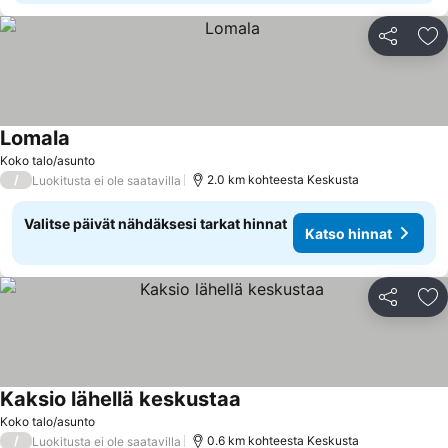
Jaa
Li
Lomala
Katso hinnat
Koko talo/asunto
/
2.0 km kohteesta Keskusta
Luokitusta ei ole saatavilla
Valitse päivät nähdäksesi tarkat hinnat
Katso hinnat
Jaa
Li
Kaksio lähellä keskustaa
Katso hinnat
Koko talo/asunto
/
0.6 km kohteesta Keskusta
Luokitusta ei ole saatavilla