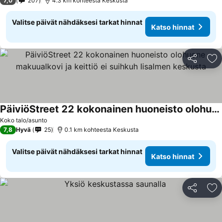
7,0
207
4.3 km kohteesta Keskusta
Valitse päivät nähdäksesi tarkat hinnat
Katso hinnat
Jaa
Li
PäiviöStreet 22 kokonainen huoneisto olohuone makuualkovi ja keittiö ei suihkuh Iisalmen keskusta
Katso hinnat
Koko talo/asunto
7,8
Hyvä
25
0.1 km kohteesta Keskusta
Valitse päivät nähdäksesi tarkat hinnat
Katso hinnat
Jaa
Li