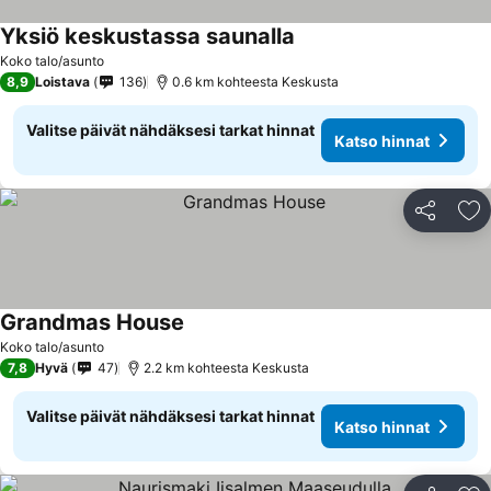
Yksiö keskustassa saunalla
Katso hinnat
Koko talo/asunto
8,9
Loistava
136
0.6 km kohteesta Keskusta
Valitse päivät nähdäksesi tarkat hinnat
Katso hinnat
Jaa
Li
Grandmas House
Katso hinnat
Koko talo/asunto
7,8
Hyvä
47
2.2 km kohteesta Keskusta
Valitse päivät nähdäksesi tarkat hinnat
Katso hinnat