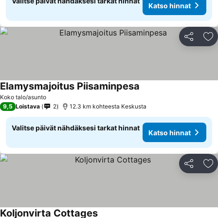
Valitse päivät nähdäksesi tarkat hinnat
Katso hinnat
Jaa
Li
Elamysmajoitus Piisaminpesa
Katso hinnat
Koko talo/asunto
9,5
Loistava
2
12.3 km kohteesta Keskusta
Valitse päivät nähdäksesi tarkat hinnat
Katso hinnat
Jaa
Li
Koljonvirta Cottages