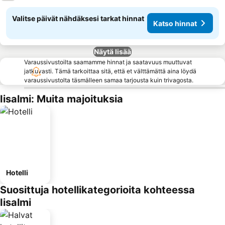
Valitse päivät nähdäksesi tarkat hinnat
Katso hinnat
Näytä lisää
Varaussivustoilta saamamme hinnat ja saatavuus muuttuvat
jatkuvasti. Tämä tarkoittaa sitä, että et välttämättä aina löydä
varaussivustolta täsmälleen samaa tarjousta kuin trivagosta.
Iisalmi: Muita majoituksia
Hotelli
Suosittuja hotellikategorioita kohteessa
Iisalmi