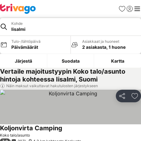
Suosikit
Kirjaud
Val
Kohde
Iisalmi
Tulo-/lähtöpäivä
Asiakkaat ja huoneet
Päivämäärät
2 asiakasta, 1 huone
Järjestä
Suodata
Kartta
Vertaile majoitustyypin Koko talo/asunto
hintoja kohteessa Iisalmi, Suomi
Näin maksut vaikuttavat hakutulosten järjestykseen
Jaa
Li
Koljonvirta Camping
Katso hinnat
Koko talo/asunto