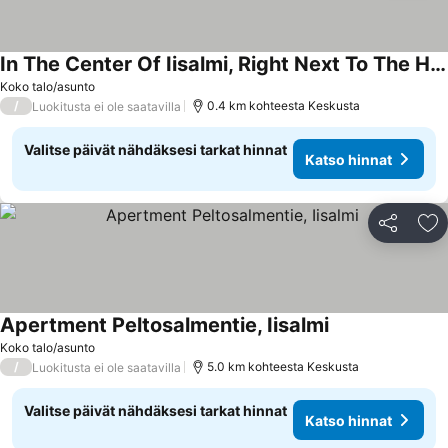
In The Center Of Iisalmi, Right Next To The Harbor
Katso hinnat
Koko talo/asunto
/
0.4 km kohteesta Keskusta
Luokitusta ei ole saatavilla
Valitse päivät nähdäksesi tarkat hinnat
Katso hinnat
Jaa
Li
Apertment Peltosalmentie, Iisalmi
Katso hinnat
Koko talo/asunto
/
5.0 km kohteesta Keskusta
Luokitusta ei ole saatavilla
Valitse päivät nähdäksesi tarkat hinnat
Katso hinnat