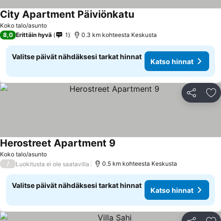
City Apartment Päiviönkatu
Katso hinnat
Koko talo/asunto
8,0
Erittäin hyvä
1
0.3 km kohteesta Keskusta
Valitse päivät nähdäksesi tarkat hinnat
Katso hinnat
Jaa
Li
Herostreet Apartment 9
Katso hinnat
Koko talo/asunto
/
0.5 km kohteesta Keskusta
Luokitusta ei ole saatavilla
Valitse päivät nähdäksesi tarkat hinnat
Katso hinnat