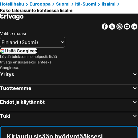
Hotellihaku
Eurooppa
Suomi
Itä-Suomi
Iisalmi
Koko talo/asunto kohteessa Iisalmi
Facebook
Twitter
Insta
Yo
Valitse maasi
Lisää Googleen
Löydä tuloksemme helposti: lisää
trivago ensisijaiseksi lähteeksi
Googlessa.
Yritys
Tuotteemme
Ehdot ja käytännöt
Tuki
Kirjaudu sisään hyödyntääksesi