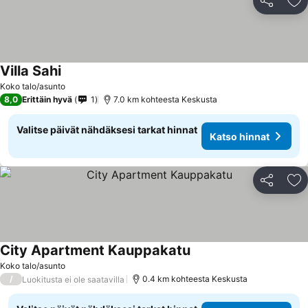
Jaa
Li
Villa Sahi
Katso hinnat
Koko talo/asunto
8,0
Erittäin hyvä
1
7.0 km kohteesta Keskusta
Valitse päivät nähdäksesi tarkat hinnat
Katso hinnat
Jaa
Li
City Apartment Kauppakatu
Katso hinnat
Koko talo/asunto
/
0.4 km kohteesta Keskusta
Luokitusta ei ole saatavilla