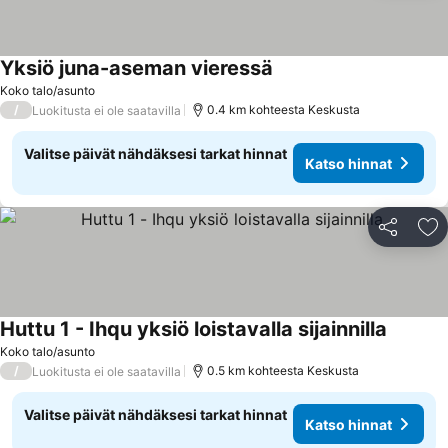
Yksiö juna-aseman vieressä
Katso hinnat
Koko talo/asunto
/
0.4 km kohteesta Keskusta
Luokitusta ei ole saatavilla
Valitse päivät nähdäksesi tarkat hinnat
Katso hinnat
Jaa
Li
Huttu 1 - Ihqu yksiö loistavalla sijainnilla
Katso h
Koko talo/asunto
/
0.5 km kohteesta Keskusta
Luokitusta ei ole saatavilla
Valitse päivät nähdäksesi tarkat hinnat
Katso hinnat