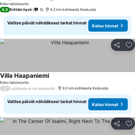
Katso hinnat
Koko talo/asunto
8,0
Erittäin hyvä
5
4.2 km kohteesta Keskusta
Valitse päivät nähdäksesi tarkat hinnat
Katso hinnat
Jaa
Li
Villa Haapaniemi
Katso hinnat
Koko talo/asunto
/
9.0 km kohteesta Keskusta
Luokitusta ei ole saatavilla
Valitse päivät nähdäksesi tarkat hinnat
Katso hinnat
Jaa
Li