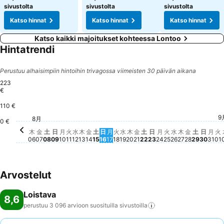
sivustolta
sivustolta
sivustolta
Katso hinnat
Katso hinnat
Katso hinnat
Katso kaikki majoitukset kohteessa Lontoo
Hintatrendi
Perustuu alhaisimpiin hintoihin trivagossa viimeisten 30 päivän aikana
223
€
110 €
土, 8月 
223 €
金, 8月 2
204 €
火, 8月 18
193 €
金, 8月 21
188 €
日, 8
187 €
土, 8月 22
178 €
土, 8月 15
176 €
月, 8月 17
175 €
水, 8月 19
174 €
水, 8月 26
162 €
木, 8月 27
159 €
月,
151
月, 8月 24
142 €
金, 8月 14
140 €
火, 8月 25
139 €
9
金, 8月 07
138 €
土, 8月 08
138 €
日, 8月 23
136 €
月, 8月 10
132 €
木, 8月 20
133 €
火
1
火, 8月 11
131 €
木, 8月 13
130 €
8月
水, 8月 12
126 €
日, 8月 16
127 €
木, 8月 06
122 €
日, 8月 09
118 €
0 €
木
金
土
日
月
火
水
木
金
土
日
月
火
水
木
金
土
日
月
火
水
木
金
土
日
月
火
06
07
08
09
10
11
12
13
14
15
16
17
18
19
20
21
22
23
24
25
26
27
28
29
30
31
01
Arvostelut
Loistava
8,6
perustuu 3 096 arvioon suosituilla
sivustoilla