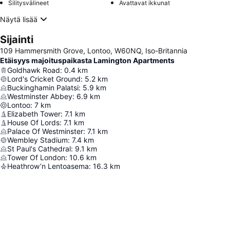
Silitysvälineet
Avattavat ikkunat
Näytä lisää
Sijainti
109 Hammersmith Grove, Lontoo, W60NQ, Iso-Britannia
Etäisyys majoituspaikasta Lamington Apartments
Goldhawk Road
:
0.4
km
Lord's Cricket Ground
:
5.2
km
Buckinghamin Palatsi
:
5.9
km
Westminster Abbey
:
6.9
km
Lontoo
:
7
km
Elizabeth Tower
:
7.1
km
House Of Lords
:
7.1
km
Palace Of Westminster
:
7.1
km
Wembley Stadium
:
7.4
km
St Paul's Cathedral
:
9.1
km
Tower Of London
:
10.6
km
Heathrow’n Lentoasema
:
16.3
km