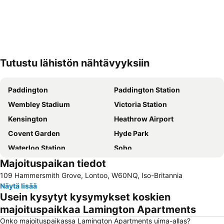
Tutustu lähistön nähtävyyksiin
Laajenna kartta
Paddington
Paddington Station
Wembley Stadium
Victoria Station
Kensington
Heathrow Airport
Covent Garden
Hyde Park
Waterloo Station
Soho
Majoituspaikan tiedot
Liverpool Street Station
Gatwickin lentokenttä
109 Hammersmith Grove, Lontoo, W60NQ, Iso-Britannia
Camden Town
Bayswater
Näytä lisää
Oxford Street
Euston Station
Usein kysytyt kysymykset koskien
Kings Cross
Piccadilly Circus
majoituspaikkaa Lamington Apartments
Tottenham Hotspur Stadium
Earls Court
Onko majoituspaikassa Lamington Apartments uima-allas?