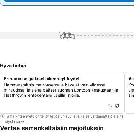
1 / 99
Hyvä tietää
Erinomaiset julkiset liikenneyhteydet
Vi
Hammersmithin metroasemalle kävelet vain viidessä
Ko
minuutissa, ja sieltä pääset suoraan Lontoon keskustaan ja
vi
Heathrow'n lentokentälle useilla linjoilla.
ai
Tämä yhteenveto on tehty tekoälyn avulla, eikä se välttämättä ole aina
täysin tarkka.
Vertaa samankaltaisiin majoituksiin