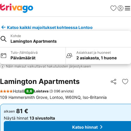
Suosikit
Kirjaud
Val
Katso kaikki majoitukset kohteessa Lontoo
Kohde
Lamington Apartments
Tulo-/lähtöpäivä
Asiakkaat ja huoneet
Päivämäärät
2 asiakasta, 1 huone
Näin maksut vaikuttavat hakutulosten järjestykseen
Lamington Apartments
Jaa
Li
Hotelli
8,6
Loistava
(
3 096 arviota
)
4 Tähtiluokitus
109 Hammersmith Grove, Lontoo, W60NQ, Iso-Britannia
81 €
81 €
alkaen
alkaen
Näytä hinnat
13 sivustolta
Näytä hinnat
13 sivustolta
Katso hinnat
Katso hinnat