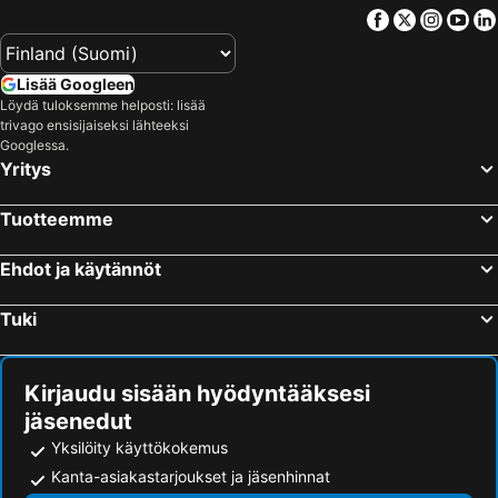
Facebook
Twitter
Insta
Yo
Lisää Googleen
Löydä tuloksemme helposti: lisää
trivago ensisijaiseksi lähteeksi
Googlessa.
Yritys
Tuotteemme
Ehdot ja käytännöt
Tuki
Kirjaudu sisään hyödyntääksesi
jäsenedut
Yksilöity käyttökokemus
Kanta-asiakastarjoukset ja jäsenhinnat