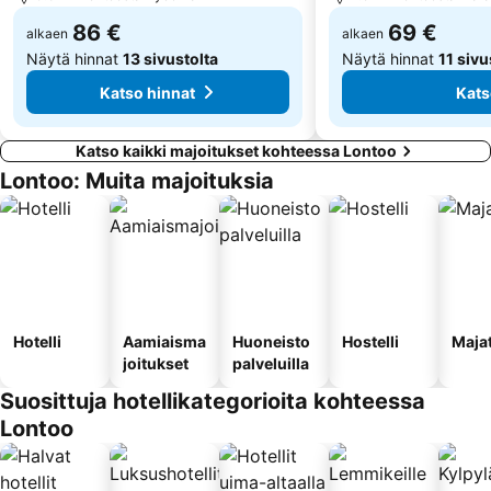
86 €
69 €
alkaen
alkaen
Näytä hinnat
13 sivustolta
Näytä hinnat
11 sivu
Katso hinnat
Kats
Katso kaikki majoitukset kohteessa Lontoo
Lontoo: Muita majoituksia
Hotelli
Aamiaisma
Huoneisto
Hostelli
Maja
joitukset
palveluilla
Suosittuja hotellikategorioita kohteessa
Lontoo