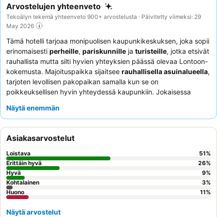
Arvostelujen yhteenveto
Tekoälyn tekemä yhteenveto 900+ arvostelusta · Päivitetty viimeksi: 29
May 2026
Tämä hotelli tarjoaa monipuolisen kaupunkikeskuksen, joka sopii
erinomaisesti
perheille
,
pariskunnille
ja
turisteille
, jotka etsivät
rauhallista mutta silti hyvien yhteyksien päässä olevaa Lontoon-
kokemusta. Majoituspaikka sijaitsee
rauhallisella asuinalueella
,
tarjoten levollisen pakopaikan samalla kun se on
poikkeuksellisen hyvin yhteydessä kaupunkiin. Jokaisessa
huoneistossa on
hyvin varusteltu keittiö
ja
pesukone
, mikä
Näytä enemmän
tekee pidemmistäkin oleskeluista käteviä ja mukavia. Asiakkaat
kehuvat jatkuvasti
ystävällistä ja tehokasta vastaanottotiimiä
ja arvostavat läheisyyttä lukuisiin
ravintoloihin ja baareihin
,
Asiakasarvostelut
jotka tarjoavat monipuolisia ruokailumahdollisuuksia.
Optimaalisen mukavuuden takaamiseksi harkitse pyytäväsi
Loistava
51
%
huoneistoa, jossa on
puutarha tai parveke
miellyttävää ulkotilaa
Erittäin hyvä
26
%
varten.
Hyvä
9
%
Kohtalainen
3
%
Huono
11
%
Näytä arvostelut