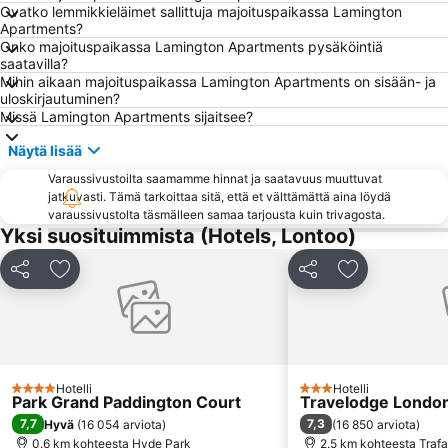
Ovatko lemmikkieläimet sallittuja majoituspaikassa Lamington
British Museum
Big Ben
Apartments?
Onko majoituspaikassa Lamington Apartments pysäköintiä
South Kensington
The O2
saatavilla?
Westminster
King's Cross Station
Mihin aikaan majoituspaikassa Lamington Apartments on sisään- ja
uloskirjautuminen?
Stratford Station
Notting Hill
Missä Lamington Apartments sijaitsee?
Wembley
Victoria
Näytä lisää
Bloomsbury
Mayfair
Varaussivustoilta saamamme hinnat ja saatavuus muuttuvat
Marylebone
Hammersmith
jatkuvasti. Tämä tarkoittaa sitä, että et välttämättä aina löydä
varaussivustolta täsmälleen samaa tarjousta kuin trivagosta.
Tottenham
ExCeL
Yksi suosituimmista (Hotels, Lontoo)
St Pancras Station
Emirates Stadium
Jaa
Lisää suosikkeihin
Jaa
Lisää suosikk
Buckinghamin palatsi
Shoreditch
Lontoon metro
Chelsea
Tower Bridge
London Luton Airport
Leicester Square
St Pancras
Hotelli
Hotelli
4 Tähtiluokitus
3 Tähtiluokitus
King's Cross St.Pancras Metro Station
London Bridge
Park Grand Paddington Court
Travelodge London
7,7
7,3
Hyvä
(
16 054 arviota
)
(
16 850 arviota
)
Russell Square
Shepherds Bush
0.6 km kohteesta Hyde Park
2.5 km kohteesta Trafa