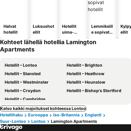
Halvat
Luksushot
Hotellit
Lemmikeill
Kylp
hotellit
ellit
uima-
e sopivat
ellit
altaalla
hotellit
Kohteet lähellä hotellia Lamington
Apartments
Hotellit – Lontoo
Hotellit – Brighton
Hotellit – Stansted
Hotellit – Heathrow
Hotellit – Westminster
Hotellit – Hounslow
Hotellit – Croydon
Hotellit – Bishop's Stortford
Hotellit – Cambridge
Katso kaikki majoitukset kohteessa Lontoo
Hotellihaku
Eurooppa
Iso-Britannia
Englanti
Suur-Lontoo
Lontoo
Lamington Apartments