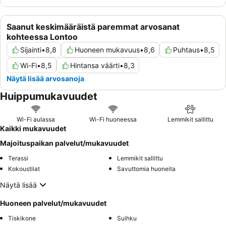
Saanut keskimääräistä paremmat arvosanat
kohteessa Lontoo
Sijainti
•
8,8
Huoneen mukavuus
•
8,6
Puhtaus
•
8,5
Wi-Fi
•
8,5
Hintansa väärti
•
8,3
Näytä lisää arvosanoja
Huippumukavuudet
Wi-Fi aulassa
Wi-Fi huoneessa
Lemmikit sallittu
Kaikki mukavuudet
Majoituspaikan palvelut/mukavuudet
Terassi
Lemmikit sallittu
Kokoustilat
Savuttomia huoneita
Näytä lisää
Huoneen palvelut/mukavuudet
Tiskikone
Suihku