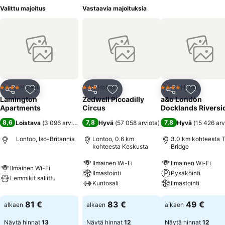
Valittu majoitus
Vastaavia majoituksia
Hotelli
Hotelli
Hotelli
4 Tähtiluokitus
3 Tähtiluokitus
4 Tähtiluokitus
Jaa
Lisää suosikkeihin
Jaa
Lisää suosikkeihin
Jaa
Lisää suo
Lamington
Zedwell Piccadilly
a&o London
Apartments
Circus
Docklands Riversi
8,6
7,8
7,8
Loistava
(
3 096 arviota
)
Hyvä
(
57 058 arviota
)
Hyvä
(
15 426 arv
Lontoo, Iso-Britannia
Lontoo, 0.6 km
3.0 km kohteesta 
kohteesta Keskusta
Bridge
Ilmainen Wi-Fi
Ilmainen Wi-Fi
Ilmainen Wi-Fi
Ilmastointi
Pysäköinti
Lemmikit sallittu
Kuntosali
Ilmastointi
81 €
83 €
49 €
alkaen
alkaen
alkaen
Näytä hinnat
13
Näytä hinnat
12
Näytä hinnat
12