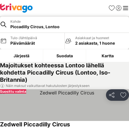
Suosikit
Kirjaud
Val
Kohde
Piccadilly Circus, Lontoo
Tulo-/lähtöpäivä
Asiakkaat ja huoneet
Päivämäärät
2 asiakasta, 1 huone
Järjestä
Suodata
Kartta
Majoitukset kohteessa Lontoo lähellä
kohdetta Piccadilly Circus (Lontoo, Iso-
Britannia)
Näin maksut vaikuttavat hakutulosten järjestykseen
Suosittu valinta
Jaa
Li
Zedwell Piccadilly Circus
Katso hinnat