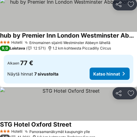
Jaa
Li
hub by Premier Inn London Westminster Abbey hotel
Katso hinnat
Hotelli
Erinomainen sijainti Westminster Abbeyn lähellä
Katso hinna
3 Tähtiluokitus
9,0
Loistava
12 571
1.2 km kohteesta Piccadilly Circus
77 €
Alkaen
Näytä hinnat
7 sivustolta
Katso hinnat
Jaa
Li
STG Hotel Oxford Street
Katso hinnat
Hotelli
Panoraamanäkymät kaupungin ylle
Katso hinnat
3 Tähtiluokitus