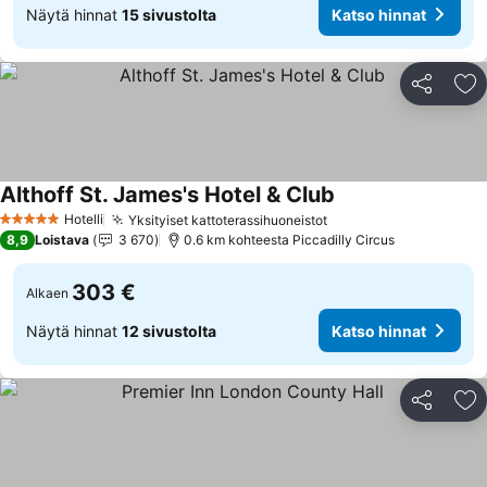
Näytä hinnat
15 sivustolta
Katso hinnat
Jaa
Li
Althoff St. James's Hotel & Club
Katso hinnat
Hotelli
Yksityiset kattoterassihuoneistot
Katso hinnat
5 Tähtiluokitus
8,9
Loistava
3 670
0.6 km kohteesta Piccadilly Circus
303 €
Alkaen
Näytä hinnat
12 sivustolta
Katso hinnat
Jaa
Li