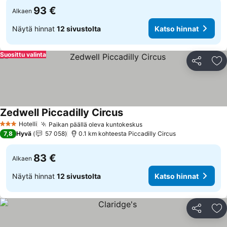
93 €
Alkaen
Näytä hinnat
12 sivustolta
Katso hinnat
Suosittu valinta
Jaa
Li
Zedwell Piccadilly Circus
Katso hinnat
Hotelli
Paikan päällä oleva kuntokeskus
Katso hinnat
3 Tähtiluokitus
7,8
Hyvä
57 058
0.1 km kohteesta Piccadilly Circus
83 €
Alkaen
Näytä hinnat
12 sivustolta
Katso hinnat
Jaa
Li