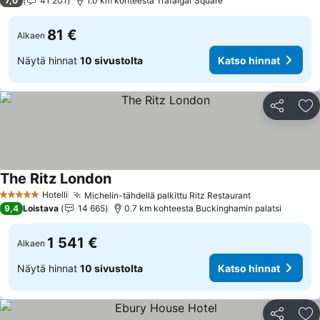
7,0
41 201
1.0 km kohteesta Trafalgar Square
81 €
Alkaen
Näytä hinnat
10 sivustolta
Katso hinnat
Jaa
Li
The Ritz London
Katso hinnat
Hotelli
Michelin-tähdellä palkittu Ritz Restaurant
Katso hinnat
5 Tähtiluokitus
9,4
Loistava
14 665
0.7 km kohteesta Buckinghamin palatsi
1 541 €
Alkaen
Näytä hinnat
10 sivustolta
Katso hinnat