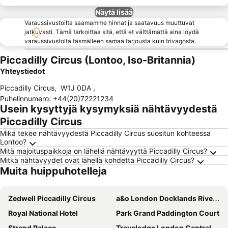
Näytä lisää
Varaussivustoilta saamamme hinnat ja saatavuus muuttuvat
jatkuvasti. Tämä tarkoittaa sitä, että et välttämättä aina löydä
varaussivustolta täsmälleen samaa tarjousta kuin trivagosta.
Piccadilly Circus (Lontoo, Iso-Britannia)
Yhteystiedot
Piccadilly Circus
,
W1J 0DA
,
Puhelinnumero
:
+44(20)72221234
Usein kysyttyjä kysymyksiä nähtävyydestä
Piccadilly Circus
Mikä tekee nähtävyydestä Piccadilly Circus suositun kohteessa
Lontoo?
Mitä majoituspaikkoja on lähellä nähtävyyttä Piccadilly Circus?
Mitkä nähtävyydet ovat lähellä kohdetta Piccadilly Circus?
Muita huippuhotelleja
Zedwell Piccadilly Circus
a&o London Docklands Riverside
Royal National Hotel
Park Grand Paddington Court
Strand Palace
Travelodge London Central City Road