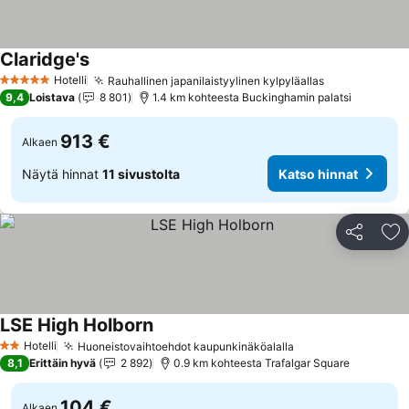
Claridge's
Katso hinnat
Hotelli
Rauhallinen japanilaistyylinen kylpyläallas
Katso hinnat
5 Tähtiluokitus
9,4
Loistava
8 801
1.4 km kohteesta Buckinghamin palatsi
913 €
Alkaen
Näytä hinnat
11 sivustolta
Katso hinnat
Jaa
Li
LSE High Holborn
Katso hinnat
Hotelli
Huoneistovaihtoehdot kaupunkinäköalalla
Katso hinnat
2 Tähtiluokitus
8,1
Erittäin hyvä
2 892
0.9 km kohteesta Trafalgar Square
104 €
Alkaen