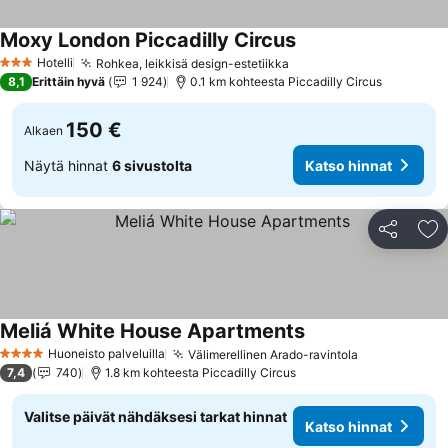
Moxy London Piccadilly Circus
Katso hinnat
Hotelli
Rohkea, leikkisä design-estetiikka
Katso hinnat
3 Tähtiluokitus
8,1
Erittäin hyvä
1 924
0.1 km kohteesta Piccadilly Circus
150 €
Alkaen
Näytä hinnat
6 sivustolta
Katso hinnat
Jaa
Li
Meliá White House Apartments
Katso hinnat
Huoneisto palveluilla
Välimerellinen Arado-ravintola
Katso hinna
4 Tähtiluokitus
7,4
740
1.8 km kohteesta Piccadilly Circus
Valitse päivät nähdäksesi tarkat hinnat
Katso hinnat