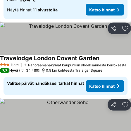
Näytä hinnat
11 sivustolta
Katso hinnat
Jaa
Li
Travelodge London Covent Garden
Katso hinnat
Hotelli
Panoraamanäkymät kaupunkiin yhdeksännestä kerroksesta
Ka
3 Tähtiluokitus
7,7
Hyvä
34 489
0.9 km kohteesta Trafalgar Square
Valitse päivät nähdäksesi tarkat hinnat
Katso hinnat
Jaa
Li