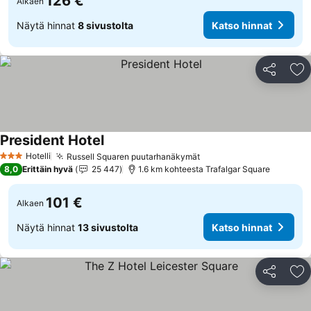
126 €
Alkaen
Näytä hinnat
8 sivustolta
Katso hinnat
Jaa
Li
President Hotel
Katso hinnat
Hotelli
Russell Squaren puutarhanäkymät
Katso hinnat
3 Tähtiluokitus
8,0
Erittäin hyvä
25 447
1.6 km kohteesta Trafalgar Square
101 €
Alkaen
Näytä hinnat
13 sivustolta
Katso hinnat
Jaa
Li