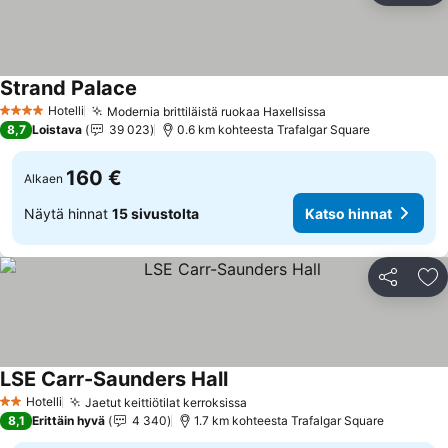
Strand Palace
Katso hinnat
Hotelli
Modernia brittiläistä ruokaa Haxellsissa
Katso hinnat
4 Tähtiluokitus
8,7
Loistava
39 023
0.6 km kohteesta Trafalgar Square
160 €
Alkaen
Näytä hinnat
15 sivustolta
Katso hinnat
Jaa
Li
LSE Carr-Saunders Hall
Katso hinnat
Hotelli
Jaetut keittiötilat kerroksissa
Katso hinnat
2 Tähtiluokitus
8,1
Erittäin hyvä
4 340
1.7 km kohteesta Trafalgar Square