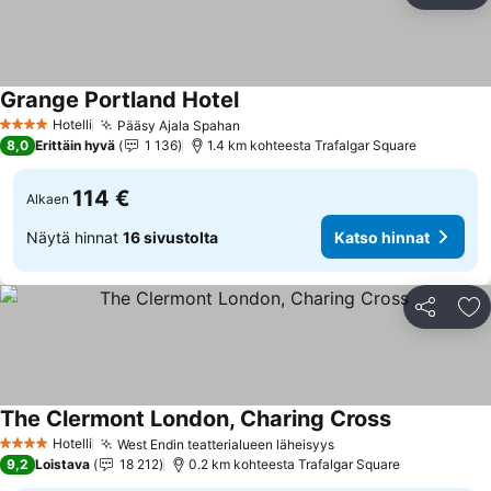
Grange Portland Hotel
Katso hinnat
Hotelli
Pääsy Ajala Spahan
Katso hinnat
4 Tähtiluokitus
8,0
Erittäin hyvä
1 136
1.4 km kohteesta Trafalgar Square
114 €
Alkaen
Näytä hinnat
16 sivustolta
Katso hinnat
Jaa
Li
The Clermont London, Charing Cross
Katso hinna
Hotelli
West Endin teatterialueen läheisyys
Katso hinnat
4 Tähtiluokitus
9,2
Loistava
18 212
0.2 km kohteesta Trafalgar Square