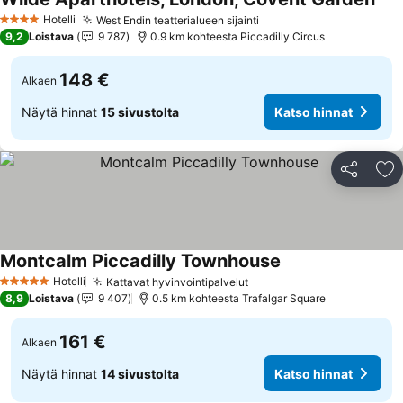
Kats
Hotelli
West Endin teatterialueen sijainti
Katso hinnat
4 Tähtiluokitus
9,2
Loistava
9 787
0.9 km kohteesta Piccadilly Circus
148 €
Alkaen
Näytä hinnat
15 sivustolta
Katso hinnat
Jaa
Li
Montcalm Piccadilly Townhouse
Katso hinnat
Hotelli
Kattavat hyvinvointipalvelut
Katso hinnat
5 Tähtiluokitus
8,9
Loistava
9 407
0.5 km kohteesta Trafalgar Square
161 €
Alkaen
Näytä hinnat
14 sivustolta
Katso hinnat