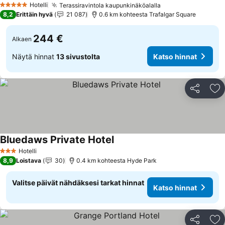
Hotelli
Terassiravintola kaupunkinäköalalla
Katso hinnat
5 Tähtiluokitus
8,2
Erittäin hyvä
21 087
0.6 km kohteesta Trafalgar Square
244 €
Alkaen
Näytä hinnat
13 sivustolta
Katso hinnat
Jaa
Li
Bluedaws Private Hotel
Katso hinnat
Hotelli
3 Tähtiluokitus
8,9
Loistava
30
0.4 km kohteesta Hyde Park
Valitse päivät nähdäksesi tarkat hinnat
Katso hinnat
Jaa
Li