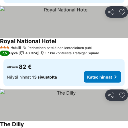
Jaa
Li
Royal National Hotel
Katso hinnat
Hotelli
Perinteinen brittiläinen lontoolainen pubi
Katso hinnat
3 Tähtiluokitus
7,5
Hyvä
43 824
1.7 km kohteesta Trafalgar Square
82 €
Alkaen
Näytä hinnat
13 sivustolta
Katso hinnat
Jaa
Li
The Dilly
Katso hinnat