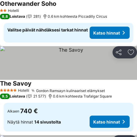
Otherwander Soho
Katso hinnat
Hotelli
2 Tähtiluokitus
8,8
Loistava
281
0.6 km kohteesta Piccadilly Circus
Valitse päivät nähdäksesi tarkat hinnat
Katso hinnat
Jaa
Li
The Savoy
Katso hinnat
Hotelli
Gordon Ramsayn kulinaariset elämykset
Katso hinnat
5 Tähtiluokitus
9,5
Loistava
21 577
0.6 km kohteesta Trafalgar Square
740 €
Alkaen
Näytä hinnat
14 sivustolta
Katso hinnat