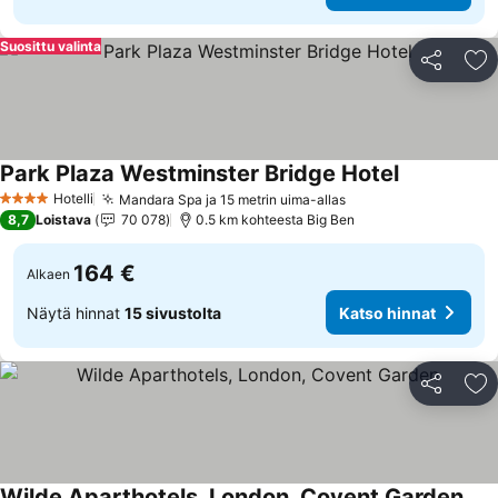
Suosittu valinta
Jaa
Li
Park Plaza Westminster Bridge Hotel
Katso hinna
Hotelli
Mandara Spa ja 15 metrin uima-allas
Katso hinnat
4 Tähtiluokitus
8,7
Loistava
70 078
0.5 km kohteesta Big Ben
164 €
Alkaen
Näytä hinnat
15 sivustolta
Katso hinnat
Jaa
Li
Wilde Aparthotels, London, Covent Garden