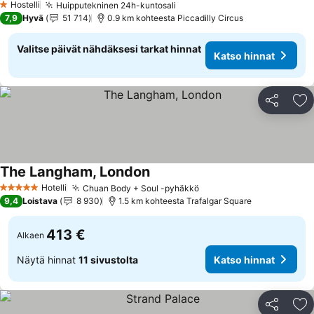
Hostelli
Huipputekninen 24h-kuntosali
Katso hinnat
1 Tähtiluokitus
7,9
Hyvä
51 714
0.9 km kohteesta Piccadilly Circus
Valitse päivät nähdäksesi tarkat hinnat
Katso hinnat
Jaa
Li
The Langham, London
Katso hinnat
Hotelli
Chuan Body + Soul -pyhäkkö
Katso hinnat
5 Tähtiluokitus
9,4
Loistava
8 930
1.5 km kohteesta Trafalgar Square
413 €
Alkaen
Näytä hinnat
11 sivustolta
Katso hinnat
Jaa
Li