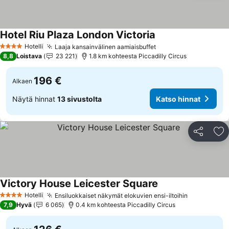
Hotel Riu Plaza London Victoria
Katso hinnat
Hotelli
Laaja kansainvälinen aamiaisbuffet
Katso hinnat
4 Tähtiluokitus
8,8
Loistava
23 221
1.8 km kohteesta Piccadilly Circus
196 €
Alkaen
Näytä hinnat
13 sivustolta
Katso hinnat
Jaa
Li
Victory House Leicester Square
Katso hinnat
Hotelli
Ensiluokkaiset näkymät elokuvien ensi-iltoihin
Katso hinn
4 Tähtiluokitus
7,9
Hyvä
6 065
0.4 km kohteesta Piccadilly Circus