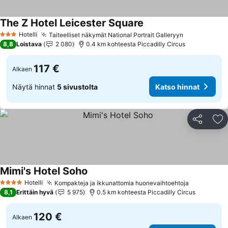
The Z Hotel Leicester Square
Katso hinnat
Hotelli
Taiteelliset näkymät National Portrait Galleryyn
Katso hinna
3 Tähtiluokitus
8,8
Loistava
2 080
0.4 km kohteesta Piccadilly Circus
117 €
Alkaen
Näytä hinnat
5 sivustolta
Katso hinnat
Jaa
Li
Mimi's Hotel Soho
Katso hinnat
Hotelli
Kompakteja ja ikkunattomia huonevaihtoehtoja
Katso hin
4 Tähtiluokitus
8,1
Erittäin hyvä
5 975
0.5 km kohteesta Piccadilly Circus
120 €
Alkaen