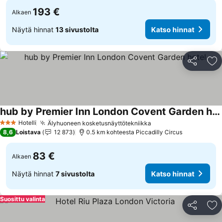
193 €
Alkaen
Näytä hinnat
13 sivustolta
Katso hinnat
Jaa
Li
hub by Premier Inn London Covent Garden hotel
Katso hinnat
Hotelli
Älyhuoneen kosketusnäyttötekniikka
Katso hinnat
3 Tähtiluokitus
8,6
Loistava
12 873
0.5 km kohteesta Piccadilly Circus
83 €
Alkaen
Näytä hinnat
7 sivustolta
Katso hinnat
Suosittu valinta
Jaa
Li