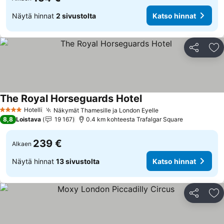
Näytä hinnat
2 sivustolta
Katso hinnat
Jaa
Li
The Royal Horseguards Hotel
Katso hinnat
Hotelli
Näkymät Thamesille ja London Eyelle
Katso hinnat
4 Tähtiluokitus
8,8
Loistava
19 167
0.4 km kohteesta Trafalgar Square
239 €
Alkaen
Näytä hinnat
13 sivustolta
Katso hinnat
Jaa
Li