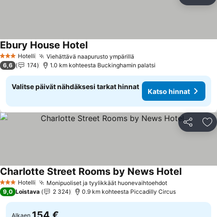
Jaa
Li
Ebury House Hotel
Katso hinnat
Hotelli
Viehättävä naapurusto ympärillä
Katso hinnat
3 Tähtiluokitus
6,6
174
1.0 km kohteesta Buckinghamin palatsi
Valitse päivät nähdäksesi tarkat hinnat
Katso hinnat
Jaa
Li
Charlotte Street Rooms by News Hotel
Katso hin
Hotelli
Monipuoliset ja tyylikkäät huonevaihtoehdot
Katso hinnat
3 Tähtiluokitus
9,0
Loistava
2 324
0.9 km kohteesta Piccadilly Circus
154 €
Alkaen