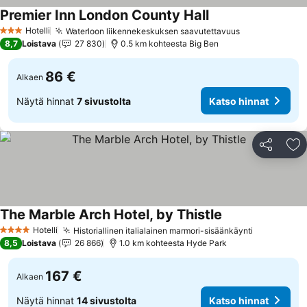
Premier Inn London County Hall
Katso hinnat
Hotelli
Waterloon liikennekeskuksen saavutettavuus
Katso hinnat
3 Tähtiluokitus
8,7
Loistava
27 830
0.5 km kohteesta Big Ben
86 €
Alkaen
Näytä hinnat
7 sivustolta
Katso hinnat
Jaa
Li
The Marble Arch Hotel, by Thistle
Katso hinnat
Hotelli
Historiallinen italialainen marmori-sisäänkäynti
Katso hinn
4 Tähtiluokitus
8,5
Loistava
26 866
1.0 km kohteesta Hyde Park
167 €
Alkaen
Näytä hinnat
14 sivustolta
Katso hinnat