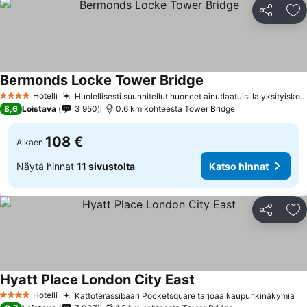
Jaa
Li
Bermonds Locke Tower Bridge
Hotelli
Huolellisesti suunnitellut huoneet ainutlaatuisilla yksityiskohdilla
4 Tähtiluokitus
8,6
Loistava
3 950
0.6 km kohteesta Tower Bridge
108 €
Alkaen
Näytä hinnat
11 sivustolta
Katso hinnat
Jaa
Li
Hyatt Place London City East
Hotelli
Kattoterassibaari Pocketsquare tarjoaa kaupunkinäkymiä
4 Tähtiluokitus