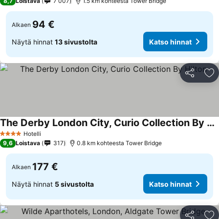
8,7
Loistava
7 007
1.5 km kohteesta Tower Bridge
94 €
Alkaen
Näytä hinnat
13 sivustolta
Katso hinnat
Jaa
Li
The Derby London City, Curio Collection By Hilton
Hotelli
4 Tähtiluokitus
9,6
Loistava
317
0.8 km kohteesta Tower Bridge
177 €
Alkaen
Näytä hinnat
5 sivustolta
Katso hinnat