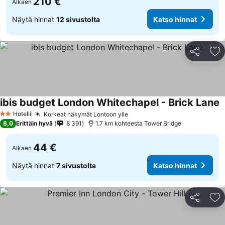
210 €
Alkaen
Näytä hinnat
12 sivustolta
Katso hinnat
Jaa
Li
ibis budget London Whitechapel - Brick Lane
Hotelli
Korkeat näkymät Lontoon ylle
2 Tähtiluokitus
8,0
Erittäin hyvä
8 391
1.7 km kohteesta Tower Bridge
44 €
Alkaen
Näytä hinnat
7 sivustolta
Katso hinnat
Jaa
Li