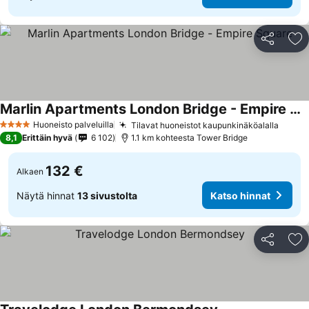
Jaa
Li
Marlin Apartments London Bridge - Empire Square
Huoneisto palveluilla
Tilavat huoneistot kaupunkinäköalalla
4 Tähtiluokitus
8,1
Erittäin hyvä
6 102
1.1 km kohteesta Tower Bridge
132 €
Alkaen
Näytä hinnat
13 sivustolta
Katso hinnat
Jaa
Li