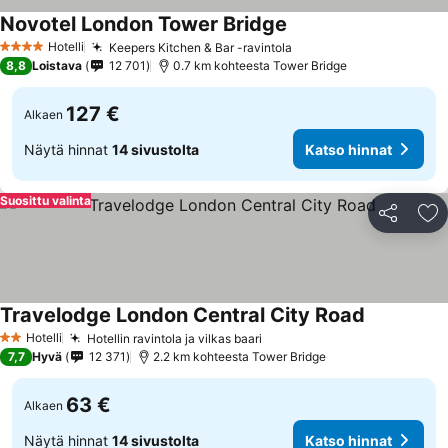
Novotel London Tower Bridge
Hotelli
Keepers Kitchen & Bar -ravintola
4 Tähtiluokitus
8,8
Loistava
12 701
0.7 km kohteesta Tower Bridge
127 €
Alkaen
Näytä hinnat
14 sivustolta
Katso hinnat
Suosittu valinta
Jaa
Li
Travelodge London Central City Road
Hotelli
Hotellin ravintola ja vilkas baari
2 Tähtiluokitus
7,7
Hyvä
12 371
2.2 km kohteesta Tower Bridge
63 €
Alkaen
Näytä hinnat
14 sivustolta
Katso hinnat