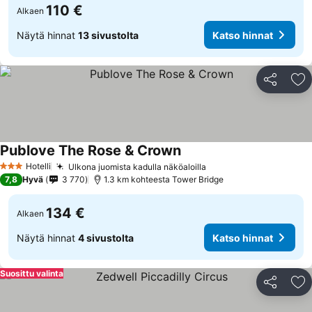
110 €
Alkaen
Näytä hinnat
13 sivustolta
Katso hinnat
Jaa
Li
Publove The Rose & Crown
Hotelli
Ulkona juomista kadulla näköaloilla
3 Tähtiluokitus
7,8
Hyvä
3 770
1.3 km kohteesta Tower Bridge
134 €
Alkaen
Näytä hinnat
4 sivustolta
Katso hinnat
Suosittu valinta
Jaa
Li