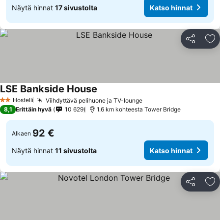
Näytä hinnat
17 sivustolta
Katso hinnat
Jaa
Li
LSE Bankside House
Hostelli
Viihdyttävä pelihuone ja TV-lounge
2 Tähtiluokitus
8,1
Erittäin hyvä
10 629
1.6 km kohteesta Tower Bridge
92 €
Alkaen
Näytä hinnat
11 sivustolta
Katso hinnat
Jaa
Li