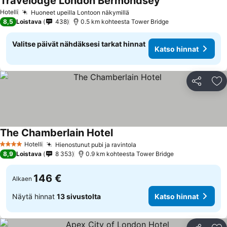
Travelodge London Bermondsey
Hotelli
Huoneet upeilla Lontoon näkymillä
8,5
Loistava
438
0.5 km kohteesta Tower Bridge
Valitse päivät nähdäksesi tarkat hinnat
Katso hinnat
Jaa
Li
The Chamberlain Hotel
Hotelli
Hienostunut pubi ja ravintola
4 Tähtiluokitus
8,9
Loistava
8 353
0.9 km kohteesta Tower Bridge
146 €
Alkaen
Näytä hinnat
13 sivustolta
Katso hinnat