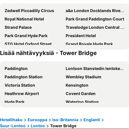
Zedwell Piccadilly Circus
a&o London Docklands Riverside
Royal National Hotel
Park Grand Paddington Court
Strand Palace
Travelodge London Central City Road
Park Grand Hyde Park
President Hotel
STG Hotel Oxford Street
Grand Royale Hyde Park
Lisää nähtävyyksiä - Tower Bridge
Park Plaza London Riverbank
ibis budget London Whitechapel - Brick Lane
Hampton by Hilton London City
Holiday Inn Express London - Ealing By Ihg
Paddington
Lontoon Stanstedin lentokenttä
Copthorne Tara Hotel London Kensington
Premier Inn London County Hall
Paddington Station
Wembley Stadium
Tavistock Hotel
DoubleTree by Hilton London - Chelsea
Victoria Station
Kensington
Charlotte Street Rooms by News Hotel
Premier Inn London Paddington - Paddington Station
Heathrow Airport
Covent Garden
Assembly Leicester Square
Park Plaza Westminster Bridge Hotel
Hyde Park
Waterloo Station
Central Park Hotel
Hilton London Metropole
Soho
Liverpool Street Station
Ebury House Hotel
City London Hotel
Gatwickin lentokenttä
Camden Town
Travelodge London Kings Cross Royal Scot
Ramada by Wyndham London North M1
Hotellihaku
Eurooppa
Iso-Britannia
Englanti
Suur-Lontoo
Lontoo
Tower Bridge
Bayswater
Oxford Street
Travelodge London City
hub by Premier Inn London Westminster Abbey hotel