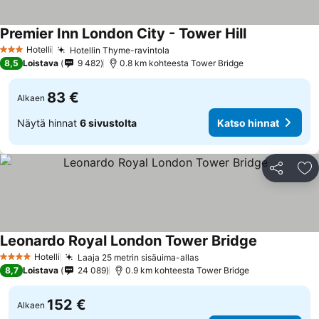
Premier Inn London City - Tower Hill
Hotelli
Hotellin Thyme-ravintola
3 Tähtiluokitus
8,5
Loistava
9 482
0.8 km kohteesta Tower Bridge
83 €
Alkaen
Näytä hinnat
6 sivustolta
Katso hinnat
Jaa
Li
Leonardo Royal London Tower Bridge
Hotelli
Laaja 25 metrin sisäuima-allas
4 Tähtiluokitus
8,7
Loistava
24 089
0.9 km kohteesta Tower Bridge
152 €
Alkaen