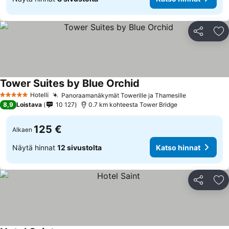
Jaa
Li
Tower Suites by Blue Orchid
Hotelli
Panoraamanäkymät Towerille ja Thamesille
5 Tähtiluokitus
8,9
Loistava
10 127
0.7 km kohteesta Tower Bridge
125 €
Alkaen
Näytä hinnat
12 sivustolta
Katso hinnat
Jaa
Li