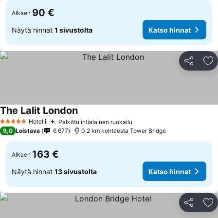
90 €
Alkaen
Näytä hinnat
1 sivustolta
Katso hinnat
Jaa
Li
The Lalit London
Hotelli
Palkittu intialainen ruokailu
5 Tähtiluokitus
9,0
Loistava
6 677
0.2 km kohteesta Tower Bridge
163 €
Alkaen
Näytä hinnat
13 sivustolta
Katso hinnat
Jaa
Li