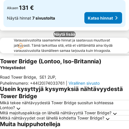
131 €
Alkaen
Näytä hinnat
7 sivustolta
Katso hinnat
Näytä lisää
Varaussivustoilta saamamme hinnat ja saatavuus muuttuvat
jatkuvasti. Tämä tarkoittaa sitä, että et välttämättä aina löydä
varaussivustolta täsmälleen samaa tarjousta kuin trivagosta.
Tower Bridge (Lontoo, Iso-Britannia)
Yhteystiedot
Road Tower Bridge
,
SE1 2UP
,
Puhelinnumero
:
+44(20)74033761
|
Virallinen sivusto
Usein kysyttyjä kysymyksiä nähtävyydestä
Tower Bridge
Mikä tekee nähtävyydestä Tower Bridge suositun kohteessa
Lontoo?
Mitä majoituspaikkoja on lähellä nähtävyyttä Tower Bridge?
Mitkä nähtävyydet ovat lähellä kohdetta Tower Bridge?
Muita huippuhotelleja