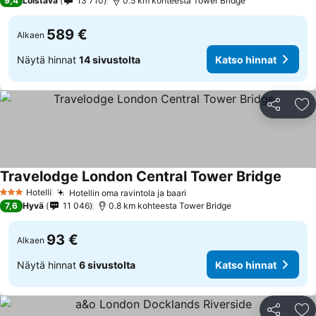
9,4
Loistava
13 710
0.5 km kohteesta Tower Bridge
589 €
Alkaen
Näytä hinnat
14 sivustolta
Katso hinnat
Jaa
Li
Travelodge London Central Tower Bridge
Hotelli
Hotellin oma ravintola ja baari
3 Tähtiluokitus
7,6
Hyvä
11 046
0.8 km kohteesta Tower Bridge
93 €
Alkaen
Näytä hinnat
6 sivustolta
Katso hinnat