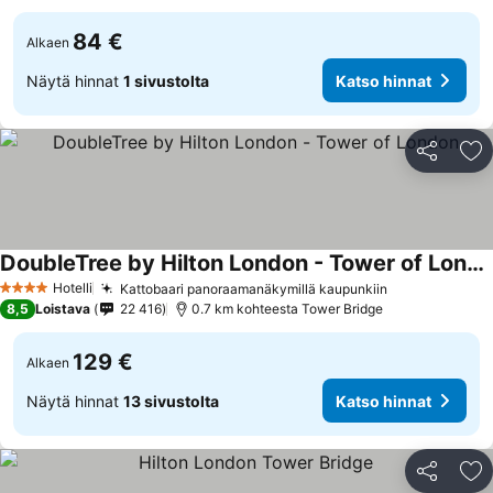
84 €
Alkaen
Näytä hinnat
1 sivustolta
Katso hinnat
Jaa
Li
DoubleTree by Hilton London - Tower of London
Hotelli
Kattobaari panoraamanäkymillä kaupunkiin
4 Tähtiluokitus
8,5
Loistava
22 416
0.7 km kohteesta Tower Bridge
129 €
Alkaen
Näytä hinnat
13 sivustolta
Katso hinnat
Jaa
Li