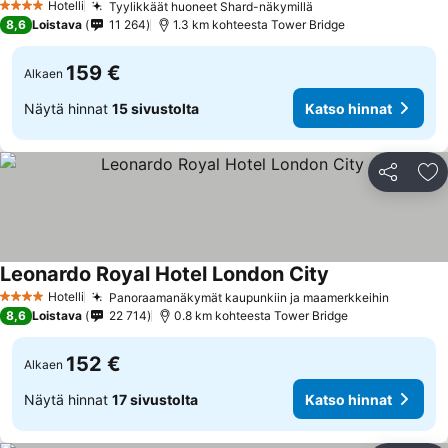
Hotelli
Tyylikkäät huoneet Shard-näkymillä
4 Tähtiluokitus
8,6
Loistava
11 264
1.3 km kohteesta Tower Bridge
159 €
Alkaen
Näytä hinnat
15 sivustolta
Katso hinnat
Jaa
Li
Leonardo Royal Hotel London City
Hotelli
Panoraamanäkymät kaupunkiin ja maamerkkeihin
4 Tähtiluokitus
8,6
Loistava
22 714
0.8 km kohteesta Tower Bridge
152 €
Alkaen
Näytä hinnat
17 sivustolta
Katso hinnat