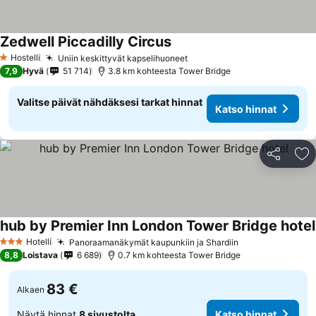
Zedwell Piccadilly Circus
Hostelli
Uniin keskittyvät kapselihuoneet
1 Tähtiluokitus
7,9
Hyvä
51 714
3.8 km kohteesta Tower Bridge
Valitse päivät nähdäksesi tarkat hinnat
Katso hinnat
Jaa
Li
hub by Premier Inn London Tower Bridge hotel
Hotelli
Panoraamanäkymät kaupunkiin ja Shardiin
3 Tähtiluokitus
8,8
Loistava
6 689
0.7 km kohteesta Tower Bridge
83 €
Alkaen
Näytä hinnat
8 sivustolta
Katso hinnat