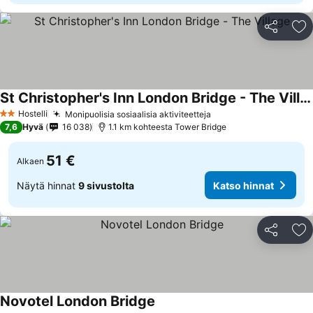
Jaa
Li
St Christopher's Inn London Bridge - The Village
Hostelli
Monipuolisia sosiaalisia aktiviteetteja
2 Tähtiluokitus
7,6
Hyvä
16 038
1.1 km kohteesta Tower Bridge
51 €
Alkaen
Näytä hinnat
9 sivustolta
Katso hinnat
Jaa
Li
Novotel London Bridge