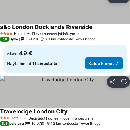
Jaa
Li
a&o London Docklands Riverside
Hotelli
Tilavat huoneet jokinäkymillä
4 Tähtiluokitus
7,8
Hyvä
15 426
3.0 km kohteesta Tower Bridge
49 €
Alkaen
Näytä hinnat
11 sivustolta
Katso hinnat
Jaa
Li
Travelodge London City
Hotelli
Uudistetut huoneet modernilla designilla
3 Tähtiluokitus
8,5
Loistava
10 078
1.2 km kohteesta Tower Bridge