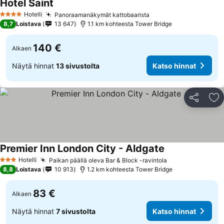
Hotel Saint
Hotelli
Panoraamanäkymät kattobaarista
4 Tähtiluokitus
8,7
Loistava
13 647
1.1 km kohteesta Tower Bridge
140 €
Alkaen
Näytä hinnat
13 sivustolta
Katso hinnat
Jaa
Li
Premier Inn London City - Aldgate
Hotelli
Paikan päällä oleva Bar & Block -ravintola
3 Tähtiluokitus
8,8
Loistava
10 913
1.2 km kohteesta Tower Bridge
83 €
Alkaen
Näytä hinnat
7 sivustolta
Katso hinnat