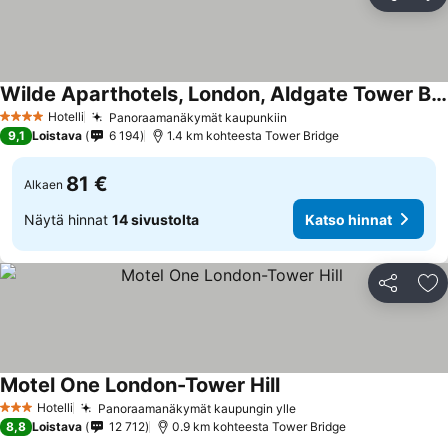
Jaa
Li
Wilde Aparthotels, London, Aldgate Tower Bridge
Hotelli
Panoraamanäkymät kaupunkiin
4 Tähtiluokitus
9,1
Loistava
6 194
1.4 km kohteesta Tower Bridge
81 €
Alkaen
Näytä hinnat
14 sivustolta
Katso hinnat
Jaa
Li
Motel One London-Tower Hill
Hotelli
Panoraamanäkymät kaupungin ylle
3 Tähtiluokitus
8,8
Loistava
12 712
0.9 km kohteesta Tower Bridge