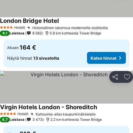
London Bridge Hotel
Hotelli
Historiallinen rakennus moderneilla sisätiloilla
4 Tähtiluokitus
9,1
Loistava
8 582
0.8 km kohteesta Tower Bridge
164 €
Alkaen
Näytä hinnat
13 sivustolta
Katso hinnat
Jaa
Li
Virgin Hotels London - Shoreditch
Hotelli
Kattouima-allas kaupunkinäköalalla
5 Tähtiluokitus
8,7
Loistava
3 473
2.2 km kohteesta Tower Bridge