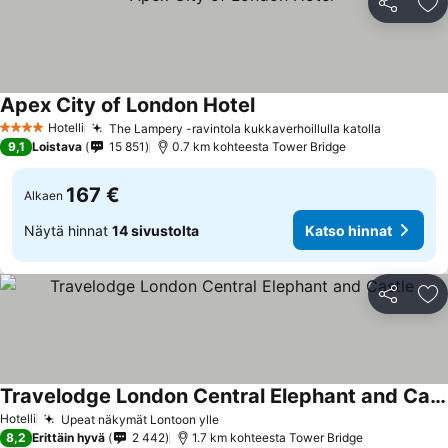
Jaa
Li
Apex City of London Hotel
Hotelli
The Lampery -ravintola kukkaverhoillulla katolla
4 Tähtiluokitus
9,1
Loistava
15 851
0.7 km kohteesta Tower Bridge
167 €
Alkaen
Näytä hinnat
14 sivustolta
Katso hinnat
Jaa
Li
Travelodge London Central Elephant and Castle
Hotelli
Upeat näkymät Lontoon ylle
8,2
Erittäin hyvä
2 442
1.7 km kohteesta Tower Bridge