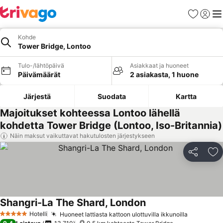
Suosikit
Kirjaud
Val
Kohde
Tower Bridge, Lontoo
Tulo-/lähtöpäivä
Asiakkaat ja huoneet
Päivämäärät
2 asiakasta, 1 huone
Järjestä
Suodata
Kartta
Majoitukset kohteessa Lontoo lähellä
kohdetta Tower Bridge (Lontoo, Iso-Britannia)
Näin maksut vaikuttavat hakutulosten järjestykseen
Jaa
Li
Shangri-La The Shard, London
Hotelli
Huoneet lattiasta kattoon ulottuvilla ikkunoilla
5 Tähtiluokitus