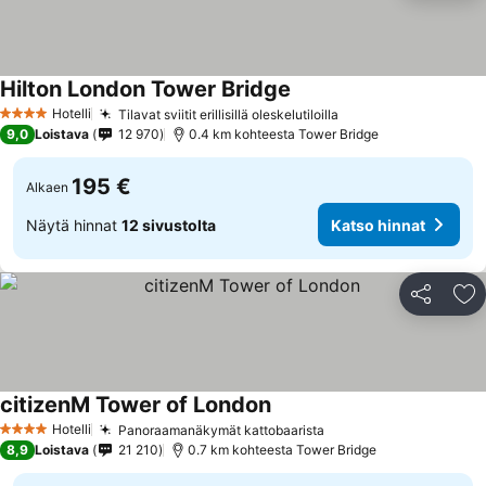
Hilton London Tower Bridge
Hotelli
Tilavat sviitit erillisillä oleskelutiloilla
4 Tähtiluokitus
9,0
Loistava
12 970
0.4 km kohteesta Tower Bridge
195 €
Alkaen
Näytä hinnat
12 sivustolta
Katso hinnat
Jaa
Li
citizenM Tower of London
Hotelli
Panoraamanäkymät kattobaarista
4 Tähtiluokitus
8,9
Loistava
21 210
0.7 km kohteesta Tower Bridge