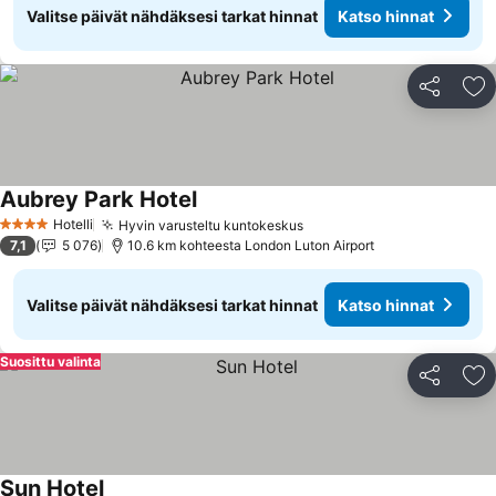
Valitse päivät nähdäksesi tarkat hinnat
Katso hinnat
Jaa
Li
Aubrey Park Hotel
Hotelli
Hyvin varusteltu kuntokeskus
4 Tähtiluokitus
7,1
5 076
10.6 km kohteesta London Luton Airport
Valitse päivät nähdäksesi tarkat hinnat
Katso hinnat
Suosittu valinta
Jaa
Li
Sun Hotel