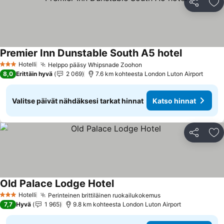
Jaa
Li
Premier Inn Dunstable South A5 hotel
Hotelli
Helppo pääsy Whipsnade Zoohon
3 Tähtiluokitus
8,0
Erittäin hyvä
2 069
7.6 km kohteesta London Luton Airport
Valitse päivät nähdäksesi tarkat hinnat
Katso hinnat
Jaa
Li
Old Palace Lodge Hotel
Hotelli
Perinteinen brittiläinen ruokailukokemus
3 Tähtiluokitus
7,7
Hyvä
1 965
9.8 km kohteesta London Luton Airport