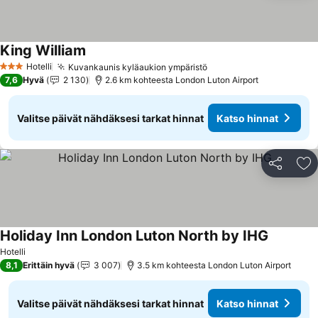
King William
Hotelli
Kuvankaunis kyläaukion ympäristö
3 Tähtiluokitus
7,6
Hyvä
2 130
2.6 km kohteesta London Luton Airport
Valitse päivät nähdäksesi tarkat hinnat
Katso hinnat
Jaa
Li
Holiday Inn London Luton North by IHG
Hotelli
8,1
Erittäin hyvä
3 007
3.5 km kohteesta London Luton Airport
Valitse päivät nähdäksesi tarkat hinnat
Katso hinnat