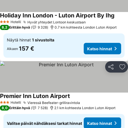
Holiday Inn London - Luton Airport By Ihg
Hotelli
Hyvät yhteydet Lontoon keskustaan
3 Tähtiluokitus
8,2
Erittäin hyvä
9 328
0.7 km kohteesta London Luton Airport
Näytä hinnat
1 sivustolta
157 €
Katso hinnat
Alkaen
Jaa
Li
Premier Inn Luton Airport
Hotelli
Vieressä Beefeater-grilliravintola
3 Tähtiluokitus
8,0
Erittäin hyvä
7 528
2.1 km kohteesta London Luton Airport
Valitse päivät nähdäksesi tarkat hinnat
Katso hinnat