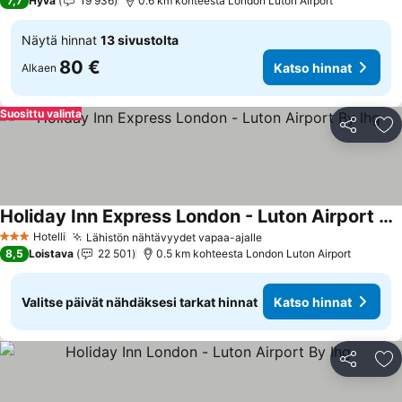
7,7
Hyvä
19 936
0.6 km kohteesta London Luton Airport
Näytä hinnat
13 sivustolta
80 €
Katso hinnat
Alkaen
Suosittu valinta
Jaa
Li
Holiday Inn Express London - Luton Airport By Ihg
Hotelli
Lähistön nähtävyydet vapaa-ajalle
3 Tähtiluokitus
8,5
Loistava
22 501
0.5 km kohteesta London Luton Airport
Valitse päivät nähdäksesi tarkat hinnat
Katso hinnat
Jaa
Li