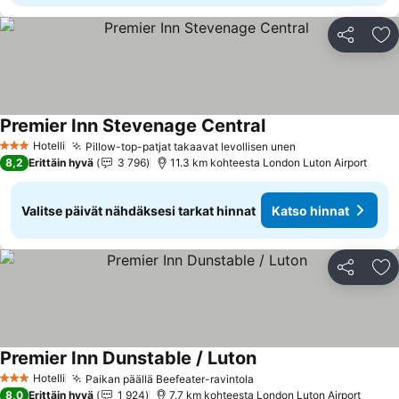
Jaa
Li
Premier Inn Stevenage Central
Hotelli
Pillow-top-patjat takaavat levollisen unen
3 Tähtiluokitus
8,2
Erittäin hyvä
3 796
11.3 km kohteesta London Luton Airport
Valitse päivät nähdäksesi tarkat hinnat
Katso hinnat
Jaa
Li
Premier Inn Dunstable / Luton
Hotelli
Paikan päällä Beefeater-ravintola
3 Tähtiluokitus
8,0
Erittäin hyvä
1 924
7.7 km kohteesta London Luton Airport