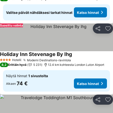
Valitse päivät nähdäksesi tarkat hinnat
Katso hinnat
Suosittu valinta
Jaa
Li
Holiday Inn Stevenage By Ihg
Hotelli
Moderni Destinations-ravintola
4 Tähtiluokitus
8,2
Erittäin hyvä
5 231
12.4 km kohteesta London Luton Airport
Näytä hinnat
1 sivustolta
74 €
Katso hinnat
Alkaen
Jaa
Li