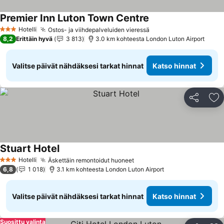
Premier Inn Luton Town Centre
Hotelli
Ostos- ja viihdepalveluiden vieressä
3 Tähtiluokitus
8,2
Erittäin hyvä
3 813
3.0 km kohteesta London Luton Airport
Valitse päivät nähdäksesi tarkat hinnat
Katso hinnat
Jaa
Li
Stuart Hotel
Hotelli
Äskettäin remontoidut huoneet
3 Tähtiluokitus
6,8
1 018
3.1 km kohteesta London Luton Airport
Valitse päivät nähdäksesi tarkat hinnat
Katso hinnat
Suosittu valinta