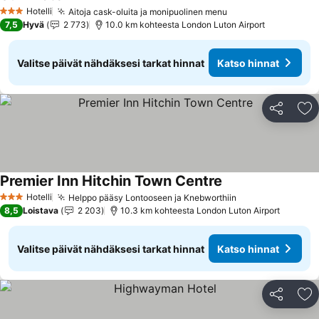
Hotelli
Aitoja cask-oluita ja monipuolinen menu
3 Tähtiluokitus
7,5
Hyvä
2 773
10.0 km kohteesta London Luton Airport
Valitse päivät nähdäksesi tarkat hinnat
Katso hinnat
Jaa
Li
Premier Inn Hitchin Town Centre
Hotelli
Helppo pääsy Lontooseen ja Knebworthiin
3 Tähtiluokitus
8,5
Loistava
2 203
10.3 km kohteesta London Luton Airport
Valitse päivät nähdäksesi tarkat hinnat
Katso hinnat
Jaa
Li