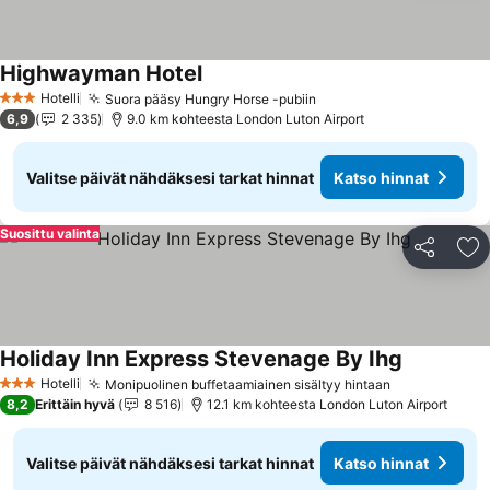
Highwayman Hotel
Hotelli
Suora pääsy Hungry Horse -pubiin
3 Tähtiluokitus
6,9
2 335
9.0 km kohteesta London Luton Airport
Valitse päivät nähdäksesi tarkat hinnat
Katso hinnat
Suosittu valinta
Jaa
Li
Holiday Inn Express Stevenage By Ihg
Hotelli
Monipuolinen buffetaamiainen sisältyy hintaan
3 Tähtiluokitus
8,2
Erittäin hyvä
8 516
12.1 km kohteesta London Luton Airport
Valitse päivät nähdäksesi tarkat hinnat
Katso hinnat