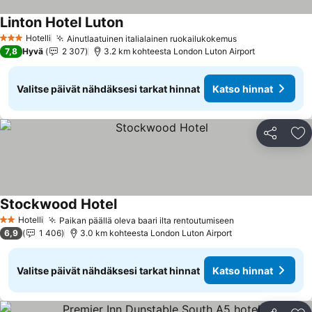
Linton Hotel Luton
Hotelli
Ainutlaatuinen italialainen ruokailukokemus
3 Tähtiluokitus
7,8
Hyvä
2 307
3.2 km kohteesta London Luton Airport
Valitse päivät nähdäksesi tarkat hinnat
Katso hinnat
Jaa
Li
Stockwood Hotel
Hotelli
Paikan päällä oleva baari ilta rentoutumiseen
2 Tähtiluokitus
6,9
1 406
3.0 km kohteesta London Luton Airport
Valitse päivät nähdäksesi tarkat hinnat
Katso hinnat