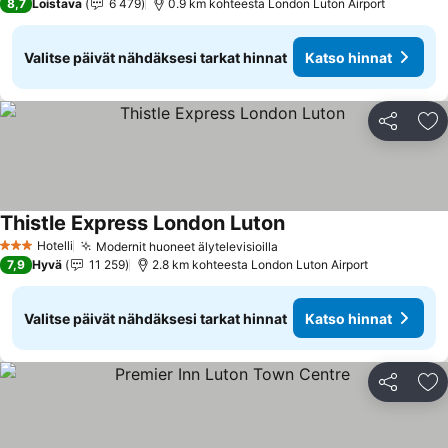
8,7
Loistava
6 479
0.9 km kohteesta London Luton Airport
Valitse päivät nähdäksesi tarkat hinnat
Katso hinnat
Jaa
Li
Thistle Express London Luton
Hotelli
Modernit huoneet älytelevisioilla
3 Tähtiluokitus
7,9
Hyvä
11 259
2.8 km kohteesta London Luton Airport
Valitse päivät nähdäksesi tarkat hinnat
Katso hinnat
Jaa
Li