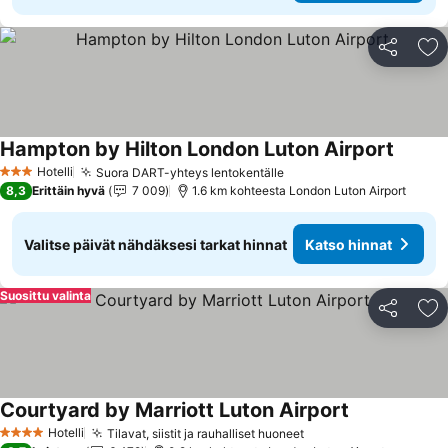
Jaa
Li
Hampton by Hilton London Luton Airport
Hotelli
Suora DART-yhteys lentokentälle
3 Tähtiluokitus
8,3
Erittäin hyvä
7 009
1.6 km kohteesta London Luton Airport
Valitse päivät nähdäksesi tarkat hinnat
Katso hinnat
Suosittu valinta
Jaa
Li
Courtyard by Marriott Luton Airport
Hotelli
Tilavat, siistit ja rauhalliset huoneet
4 Tähtiluokitus