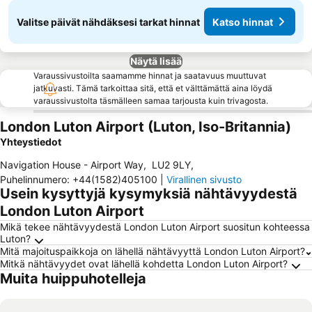
Valitse päivät nähdäksesi tarkat hinnat
Katso hinnat
Näytä lisää
Varaussivustoilta saamamme hinnat ja saatavuus muuttuvat
jatkuvasti. Tämä tarkoittaa sitä, että et välttämättä aina löydä
varaussivustolta täsmälleen samaa tarjousta kuin trivagosta.
London Luton Airport (Luton, Iso-Britannia)
Yhteystiedot
Navigation House - Airport Way
,
LU2 9LY
,
Puhelinnumero
:
+44(1582)405100
|
Virallinen sivusto
Usein kysyttyjä kysymyksiä nähtävyydestä
London Luton Airport
Mikä tekee nähtävyydestä London Luton Airport suositun kohteessa
Luton?
Mitä majoituspaikkoja on lähellä nähtävyyttä London Luton Airport?
Mitkä nähtävyydet ovat lähellä kohdetta London Luton Airport?
Muita huippuhotelleja