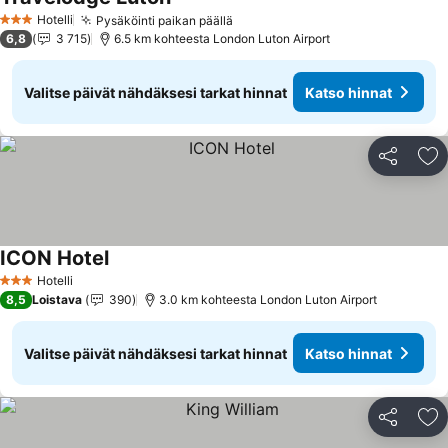
Hotelli
Pysäköinti paikan päällä
3 Tähtiluokitus
6,8
3 715
6.5 km kohteesta London Luton Airport
Valitse päivät nähdäksesi tarkat hinnat
Katso hinnat
Jaa
Li
ICON Hotel
Hotelli
3 Tähtiluokitus
8,5
Loistava
390
3.0 km kohteesta London Luton Airport
Valitse päivät nähdäksesi tarkat hinnat
Katso hinnat
Jaa
Li