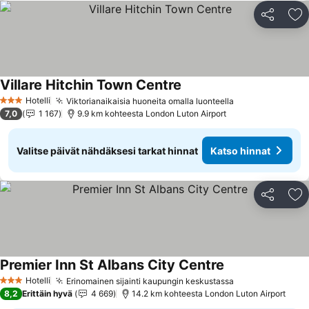
Jaa
Li
Villare Hitchin Town Centre
Hotelli
Viktorianaikaisia huoneita omalla luonteella
3 Tähtiluokitus
7,0
1 167
9.9 km kohteesta London Luton Airport
Valitse päivät nähdäksesi tarkat hinnat
Katso hinnat
Jaa
Li
Premier Inn St Albans City Centre
Hotelli
Erinomainen sijainti kaupungin keskustassa
3 Tähtiluokitus
8,2
Erittäin hyvä
4 669
14.2 km kohteesta London Luton Airport