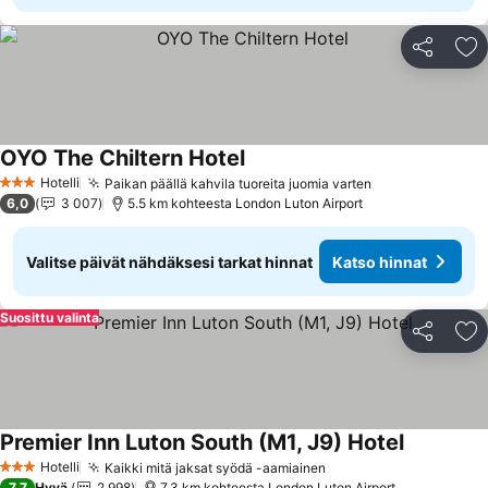
Jaa
Li
OYO The Chiltern Hotel
Hotelli
Paikan päällä kahvila tuoreita juomia varten
3 Tähtiluokitus
6,0
3 007
5.5 km kohteesta London Luton Airport
Valitse päivät nähdäksesi tarkat hinnat
Katso hinnat
Suosittu valinta
Jaa
Li
Premier Inn Luton South (M1, J9) Hotel
Hotelli
Kaikki mitä jaksat syödä -aamiainen
3 Tähtiluokitus
7,7
Hyvä
2 998
7.3 km kohteesta London Luton Airport