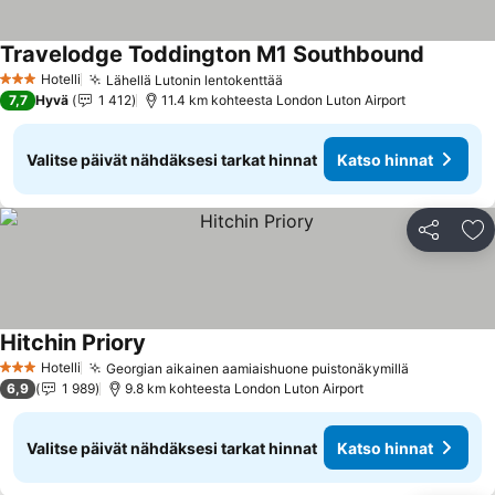
Travelodge Toddington M1 Southbound
Hotelli
Lähellä Lutonin lentokenttää
3 Tähtiluokitus
7,7
Hyvä
1 412
11.4 km kohteesta London Luton Airport
Valitse päivät nähdäksesi tarkat hinnat
Katso hinnat
Jaa
Li
Hitchin Priory
Hotelli
Georgian aikainen aamiaishuone puistonäkymillä
3 Tähtiluokitus
6,9
1 989
9.8 km kohteesta London Luton Airport
Valitse päivät nähdäksesi tarkat hinnat
Katso hinnat