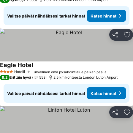
Valitse päivät nähdäksesi tarkat hinnat
Katso hinnat
Jaa
Li
Eagle Hotel
Hotelli
Turvallinen oma pysäköintialue paikan päällä
4 Tähtiluokitus
8,2
Erittäin hyvä
558
2.5 km kohteesta London Luton Airport
Valitse päivät nähdäksesi tarkat hinnat
Katso hinnat
Jaa
Li