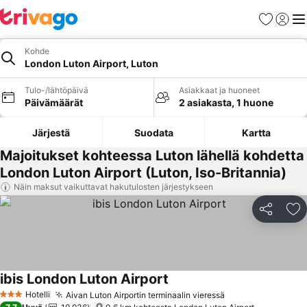
Suosikit
Kirjaud
Val
Kohde
London Luton Airport, Luton
Tulo-/lähtöpäivä
Asiakkaat ja huoneet
Päivämäärät
2 asiakasta, 1 huone
Järjestä
Suodata
Kartta
Majoitukset kohteessa Luton lähellä kohdetta
London Luton Airport (Luton, Iso-Britannia)
Näin maksut vaikuttavat hakutulosten järjestykseen
Jaa
Li
ibis London Luton Airport
Hotelli
Aivan Luton Airportin terminaalin vieressä
3 Tähtiluokitus