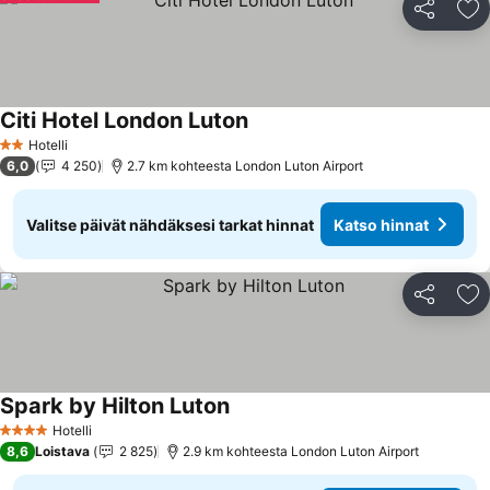
Jaa
Li
Citi Hotel London Luton
Hotelli
2 Tähtiluokitus
6,0
4 250
2.7 km kohteesta London Luton Airport
Valitse päivät nähdäksesi tarkat hinnat
Katso hinnat
Jaa
Li
Spark by Hilton Luton
Hotelli
4 Tähtiluokitus
8,6
Loistava
2 825
2.9 km kohteesta London Luton Airport