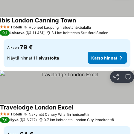
ibis London Canning Town
Hotelli
Huoneet kaupungin siluettinäköalalla
3 Tähtiluokitus
9,1
Loistava
11 461
3.1 km kohteesta Stratford Station
79 €
Alkaen
Näytä hinnat
11 sivustolta
Katso hinnat
Jaa
Li
Travelodge London Excel
Hotelli
Näkymät Canary Wharfin horisonttiin
3 Tähtiluokitus
7,9
Hyvä
6 717
0.7 km kohteesta London City lentokenttä