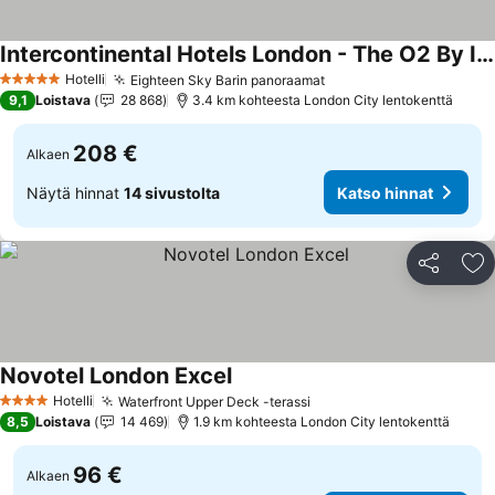
Intercontinental Hotels London - The O2 By Ihg
Hotelli
Eighteen Sky Barin panoraamat
5 Tähtiluokitus
9,1
Loistava
28 868
3.4 km kohteesta London City lentokenttä
208 €
Alkaen
Näytä hinnat
14 sivustolta
Katso hinnat
Jaa
Li
Novotel London Excel
Hotelli
Waterfront Upper Deck -terassi
4 Tähtiluokitus
8,5
Loistava
14 469
1.9 km kohteesta London City lentokenttä
96 €
Alkaen