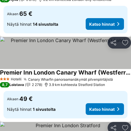
65 €
Alkaen
Näytä hinnat
14 sivustolta
Katso hinnat
Jaa
Li
Premier Inn London Canary Wharf (Westferry) hotel
Hotelli
Canary Wharfin panoraamanäkymät pilvenpiirtäjistä
3 Tähtiluokitus
8,7
Loistava
2 278
3.9 km kohteesta Stratford Station
49 €
Alkaen
Näytä hinnat
1 sivustolta
Katso hinnat
Jaa
Li