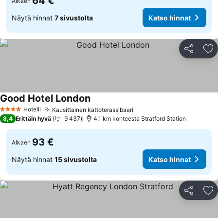
64 €
Alkaen
Näytä hinnat
7 sivustolta
Katso hinnat
Jaa
Li
Good Hotel London
Hotelli
Kausittainen kattoterassibaari
4 Tähtiluokitus
8,4
Erittäin hyvä
9 437
4.1 km kohteesta Stratford Station
93 €
Alkaen
Näytä hinnat
15 sivustolta
Katso hinnat
Jaa
Li