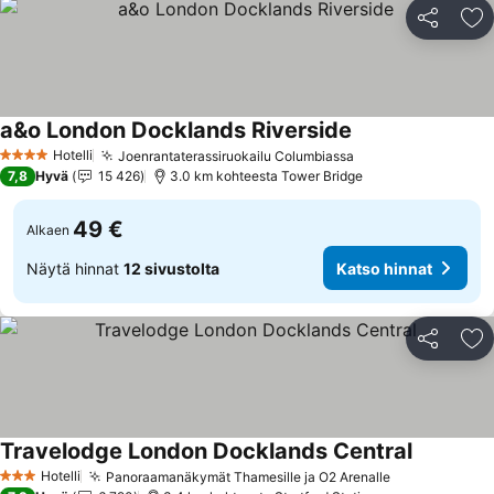
Jaa
Li
a&o London Docklands Riverside
Hotelli
Joenrantaterassiruokailu Columbiassa
4 Tähtiluokitus
7,8
Hyvä
15 426
3.0 km kohteesta Tower Bridge
49 €
Alkaen
Näytä hinnat
12 sivustolta
Katso hinnat
Jaa
Li
Travelodge London Docklands Central
Hotelli
Panoraamanäkymät Thamesille ja O2 Arenalle
3 Tähtiluokitus