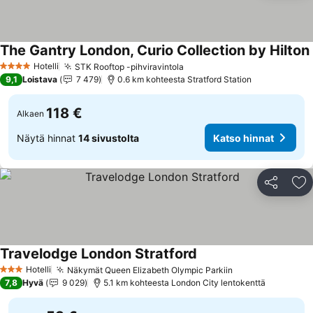
The Gantry London, Curio Collection by Hilton
Hotelli
STK Rooftop -pihviravintola
4 Tähtiluokitus
9,1
Loistava
7 479
0.6 km kohteesta Stratford Station
118 €
Alkaen
Näytä hinnat
14 sivustolta
Katso hinnat
Jaa
Li
Travelodge London Stratford
Hotelli
Näkymät Queen Elizabeth Olympic Parkiin
3 Tähtiluokitus
7,8
Hyvä
9 029
5.1 km kohteesta London City lentokenttä