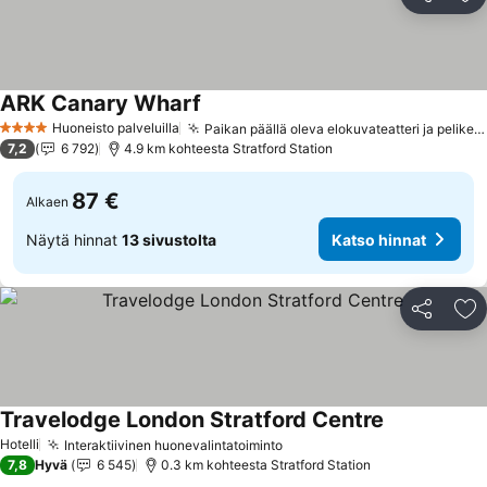
Jaa
Li
ARK Canary Wharf
Huoneisto palveluilla
Paikan päällä oleva elokuvateatteri ja pelikeskus
4 Tähtiluokitus
7,2
6 792
4.9 km kohteesta Stratford Station
87 €
Alkaen
Näytä hinnat
13 sivustolta
Katso hinnat
Jaa
Li
Travelodge London Stratford Centre
Hotelli
Interaktiivinen huonevalintatoiminto
7,8
Hyvä
6 545
0.3 km kohteesta Stratford Station