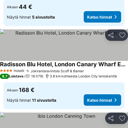
44 €
Alkaen
Näytä hinnat
5 sivustolta
Katso hinnat
Jaa
Li
Radisson Blu Hotel, London Canary Wharf East
Hotelli
Jokirantaravintola Scoff & Banter
4 Tähtiluokitus
8,7
Loistava
18 079
3.8 km kohteesta London City lentokenttä
168 €
Alkaen
Näytä hinnat
11 sivustolta
Katso hinnat
Jaa
Li