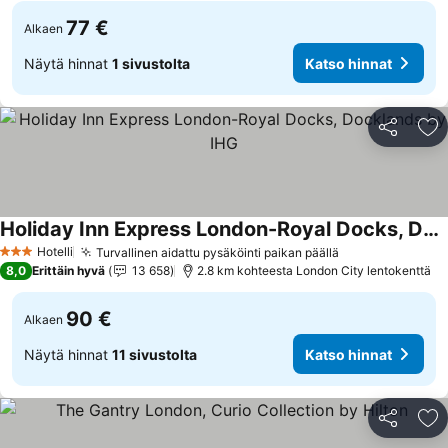
77 €
Alkaen
Näytä hinnat
1 sivustolta
Katso hinnat
Jaa
Li
Holiday Inn Express London-Royal Docks, Docklands by IHG
Hotelli
Turvallinen aidattu pysäköinti paikan päällä
3 Tähtiluokitus
8,0
Erittäin hyvä
13 658
2.8 km kohteesta London City lentokenttä
90 €
Alkaen
Näytä hinnat
11 sivustolta
Katso hinnat
Jaa
Li