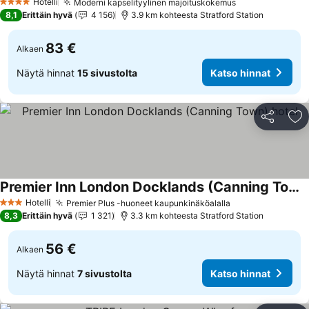
Hotelli
Moderni kapselityylinen majoituskokemus
4 Tähtiluokitus
8,1
Erittäin hyvä
4 156
3.9 km kohteesta Stratford Station
83 €
Alkaen
Näytä hinnat
15 sivustolta
Katso hinnat
Jaa
Li
Premier Inn London Docklands (Canning Town) hotel
Hotelli
Premier Plus -huoneet kaupunkinäköalalla
3 Tähtiluokitus
8,3
Erittäin hyvä
1 321
3.3 km kohteesta Stratford Station
56 €
Alkaen
Näytä hinnat
7 sivustolta
Katso hinnat