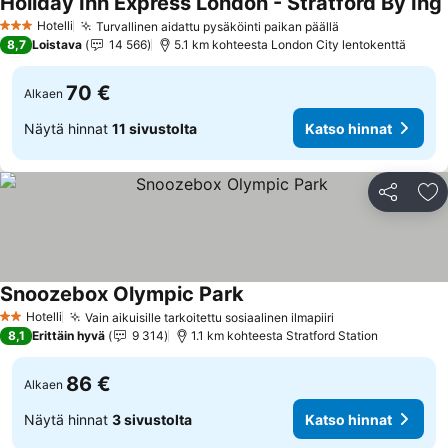
Holiday Inn Express London - Stratford By Ihg
Hotelli
Turvallinen aidattu pysäköinti paikan päällä
3 Tähtiluokitus
8,7
Loistava
14 566
5.1 km kohteesta London City lentokenttä
70 €
Alkaen
Näytä hinnat
11 sivustolta
Katso hinnat
Jaa
Li
Snoozebox Olympic Park
Hotelli
Vain aikuisille tarkoitettu sosiaalinen ilmapiiri
2 Tähtiluokitus
8,1
Erittäin hyvä
9 314
1.1 km kohteesta Stratford Station
86 €
Alkaen
Näytä hinnat
3 sivustolta
Katso hinnat