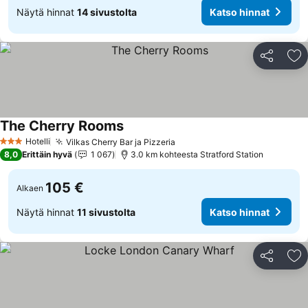
Näytä hinnat
14 sivustolta
Katso hinnat
Jaa
Li
The Cherry Rooms
Hotelli
Vilkas Cherry Bar ja Pizzeria
3 Tähtiluokitus
8,0
Erittäin hyvä
1 067
3.0 km kohteesta Stratford Station
105 €
Alkaen
Näytä hinnat
11 sivustolta
Katso hinnat
Jaa
Li