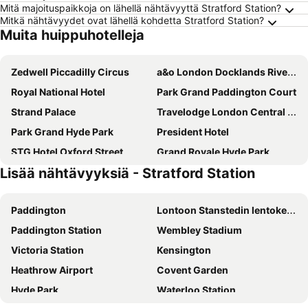
Mitä majoituspaikkoja on lähellä nähtävyyttä Stratford Station?
Mitkä nähtävyydet ovat lähellä kohdetta Stratford Station?
Muita huippuhotelleja
Zedwell Piccadilly Circus
a&o London Docklands Riverside
Royal National Hotel
Park Grand Paddington Court
Strand Palace
Travelodge London Central City Road
Park Grand Hyde Park
President Hotel
STG Hotel Oxford Street
Grand Royale Hyde Park
Lisää nähtävyyksiä - Stratford Station
Park Plaza London Riverbank
ibis budget London Whitechapel - Brick Lane
Hampton by Hilton London City
Copthorne Tara Hotel London Kensington
Paddington
Lontoon Stanstedin lentokenttä
Premier Inn London County Hall
Tavistock Hotel
Paddington Station
Wembley Stadium
DoubleTree by Hilton London - Chelsea
Charlotte Street Rooms by News Hotel
Victoria Station
Kensington
Premier Inn London Paddington - Paddington Station
Assembly Leicester Square
Heathrow Airport
Covent Garden
Park Plaza Westminster Bridge Hotel
Central Park Hotel
Hyde Park
Waterloo Station
Hilton London Metropole
Ebury House Hotel