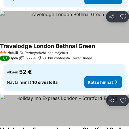
Jaa
Li
Travelodge London Bethnal Green
Hotelli
Perheystävällinen majoitus
2 Tähtiluokitus
7,7
Hyvä
5 779
2.8 km kohteesta Tower Bridge
52 €
Alkaen
Näytä hinnat
10 sivustolta
Katso hinnat
Jaa
Li