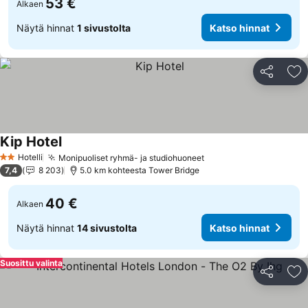
53 €
Alkaen
Näytä hinnat
1 sivustolta
Katso hinnat
Jaa
Li
Kip Hotel
Hotelli
Monipuoliset ryhmä- ja studiohuoneet
2 Tähtiluokitus
7,4
8 203
5.0 km kohteesta Tower Bridge
40 €
Alkaen
Näytä hinnat
14 sivustolta
Katso hinnat
Suosittu valinta
Jaa
Li