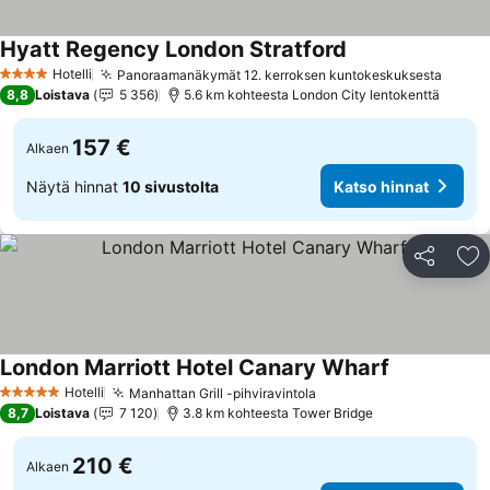
Hyatt Regency London Stratford
Hotelli
Panoraamanäkymät 12. kerroksen kuntokeskuksesta
4 Tähtiluokitus
8,8
Loistava
5 356
5.6 km kohteesta London City lentokenttä
157 €
Alkaen
Näytä hinnat
10 sivustolta
Katso hinnat
Jaa
Li
London Marriott Hotel Canary Wharf
Hotelli
Manhattan Grill -pihviravintola
5 Tähtiluokitus
8,7
Loistava
7 120
3.8 km kohteesta Tower Bridge
210 €
Alkaen