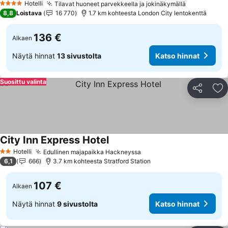
Hotelli
Tilavat huoneet parvekkeella ja jokinäkymällä
4 Tähtiluokitus
8,8
Loistava
16 770
1.7 km kohteesta London City lentokenttä
136 €
Alkaen
Näytä hinnat
13 sivustolta
Katso hinnat
Suosittu valinta
Jaa
Li
City Inn Express Hotel
Hotelli
Edullinen majapaikka Hackneyssa
2 Tähtiluokitus
6,1
666
3.7 km kohteesta Stratford Station
107 €
Alkaen
Näytä hinnat
9 sivustolta
Katso hinnat