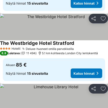
Näytä hinnat
15 sivustolta
Katso hinnat
Jaa
Li
The Westbridge Hotel Stratford
Hotelli
Deluxe-huoneet omilla parvekkeilla
4 Tähtiluokitus
8,8
Loistava
11 494
5.1 km kohteesta London City lentokenttä
85 €
Alkaen
Näytä hinnat
15 sivustolta
Katso hinnat
Jaa
Li