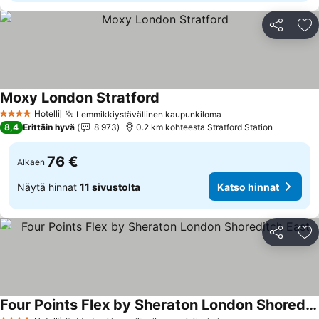
Jaa
Li
Moxy London Stratford
Hotelli
Lemmikkiystävällinen kaupunkiloma
4 Tähtiluokitus
8,4
Erittäin hyvä
8 973
0.2 km kohteesta Stratford Station
76 €
Alkaen
Näytä hinnat
11 sivustolta
Katso hinnat
Jaa
Li
Four Points Flex by Sheraton London Shoreditch East