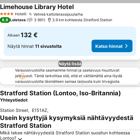
Limehouse Library Hotel
Hotelli
Vehreä kattoterassipuutarha
4 Tähtiluokitus
8,9
Loistava
3 991
3.9 km kohteesta Stratford Station
132 €
Alkaen
Näytä hinnat
11 sivustolta
Katso hinnat
Näytä lisää
Varaussivustoilta saamamme hinnat ja saatavuus muuttuvat
jatkuvasti. Tämä tarkoittaa sitä, että et välttämättä aina löydä
varaussivustolta täsmälleen samaa tarjousta kuin trivagosta.
Stratford Station (Lontoo, Iso-Britannia)
Yhteystiedot
Station Street
,
E151AZ
,
Usein kysyttyjä kysymyksiä nähtävyydestä
Stratford Station
Mikä tekee nähtävyydestä Stratford Station suositun kohteessa
Lontoo?