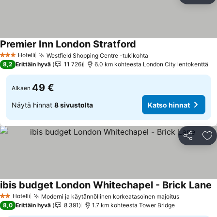
Premier Inn London Stratford
Hotelli
Westfield Shopping Centre -tukikohta
3 Tähtiluokitus
8,2
Erittäin hyvä
11 726
6.0 km kohteesta London City lentokenttä
49 €
Alkaen
Näytä hinnat
8 sivustolta
Katso hinnat
Jaa
Li
ibis budget London Whitechapel - Brick Lane
Hotelli
Moderni ja käytännöllinen korkeatasoinen majoitus
2 Tähtiluokitus
8,0
Erittäin hyvä
8 391
1.7 km kohteesta Tower Bridge