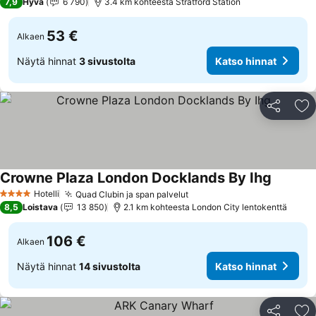
7,9
Hyvä
6 790
3.4 km kohteesta Stratford Station
53 €
Alkaen
Näytä hinnat
3 sivustolta
Katso hinnat
Jaa
Li
Crowne Plaza London Docklands By Ihg
Hotelli
Quad Clubin ja span palvelut
4 Tähtiluokitus
8,5
Loistava
13 850
2.1 km kohteesta London City lentokenttä
106 €
Alkaen
Näytä hinnat
14 sivustolta
Katso hinnat