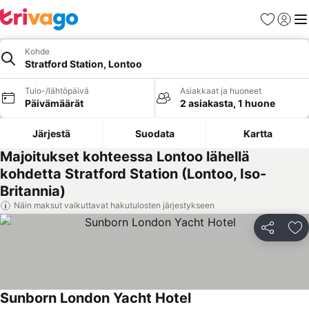
Suosikit
Kirjaud
Val
Kohde
Stratford Station, Lontoo
Tulo-/lähtöpäivä
Asiakkaat ja huoneet
Päivämäärät
2 asiakasta, 1 huone
Järjestä
Suodata
Kartta
Majoitukset kohteessa Lontoo lähellä
kohdetta Stratford Station (Lontoo, Iso-
Britannia)
Näin maksut vaikuttavat hakutulosten järjestykseen
Jaa
Li
Sunborn London Yacht Hotel