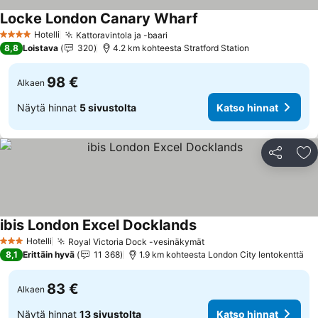
Locke London Canary Wharf
Hotelli
Kattoravintola ja -baari
4 Tähtiluokitus
8,8
Loistava
320
4.2 km kohteesta Stratford Station
98 €
Alkaen
Näytä hinnat
5 sivustolta
Katso hinnat
Jaa
Li
ibis London Excel Docklands
Hotelli
Royal Victoria Dock -vesinäkymät
3 Tähtiluokitus
8,1
Erittäin hyvä
11 368
1.9 km kohteesta London City lentokenttä
83 €
Alkaen
Näytä hinnat
13 sivustolta
Katso hinnat