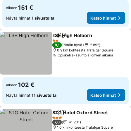
151 €
Alkaen
Näytä hinnat
1 sivustolta
Katso hinnat
LSE High Holborn
Jaa
Lisää suosikkeihin
Katso hi
2 Tähtiluokitus
8,1
Erittäin hyvä
2 892
0.9 km kohteesta Trafalgar Square
Opiskelija-asuntola lomien aikana
Katso h
102 €
Alkaen
Näytä hinnat
11 sivustolta
Katso hinnat
STG Hotel Oxford Street
Jaa
Lisää suosikkeihin
Ka
3 Tähtiluokitus
7,0
41 201
1.0 km kohteesta Trafalgar Square