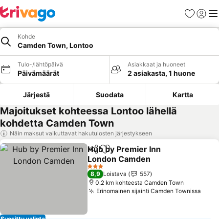
Suosikit
Kirjaud
Val
Kohde
Camden Town, Lontoo
Tulo-/lähtöpäivä
Asiakkaat ja huoneet
Päivämäärät
2 asiakasta, 1 huone
Järjestä
Suodata
Kartta
Majoitukset kohteessa Lontoo lähellä
kohdetta Camden Town
Näin maksut vaikuttavat hakutulosten järjestykseen
Hub by Premier Inn
Jaa
Lisää suosikkeihin
London Camden
Katso hinnat
3 Tähtiluokitus
8,9
Loistava
557
0.2 km kohteesta Camden Town
Erinomainen sijainti Camden Townissa
Kats
Suosittu valinta