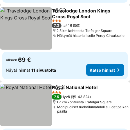
Travelodge London Kings
Jaa
Lisää suosikkeihin
Cross Royal Scot
Katso hinnat
3 Tähtiluokitus
7,3
16 850
2.5 km kohteesta Trafalgar Square
Näkymät historialliselle Percy Circukselle
Ka
69 €
Alkaen
Näytä hinnat
11 sivustolta
Katso hinnat
Royal National Hotel
Jaa
Lisää suosikkeihin
Katso 
3 Tähtiluokitus
7,5
Hyvä
43 824
1.7 km kohteesta Trafalgar Square
Monipuoliset ruokailumahdollisuudet paikan
päällä