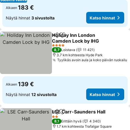
183 €
Alkaen
Näytä hinnat
3 sivustolta
Katso hinnat
Holiday Inn London
Jaa
Lisää suosikkeihin
Camden Lock by IHG
Katso hinnat
4 Tähtiluokitus
8,7
Loistava
11 421
3.7 km kohteesta Hyde Park
Tyylikäs avoin aula ja koko päivän ruokailu
K
139 €
Alkaen
Näytä hinnat
12 sivustolta
Katso hinnat
LSE Carr-Saunders Hall
Jaa
Lisää suosikkeihin
Ka
2 Tähtiluokitus
8,1
Erittäin hyvä
4 340
1.7 km kohteesta Trafalgar Square