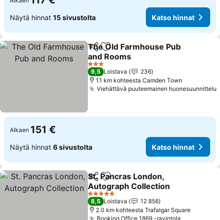
117 €
Alkaen
Näytä hinnat
15 sivustolta
Katso hinnat
The Old Farmhouse Pub
Jaa
Lisää suosikkeihin
and Rooms
Katso hinnat
3 Tähtiluokitus
9,5
Loistava
236
1.1 km kohteesta Camden Town
Viehättävä puuteemainen huonesuunnittelu
151 €
Alkaen
Näytä hinnat
6 sivustolta
Katso hinnat
St. Pancras London,
Jaa
Lisää suosikkeihin
Autograph Collection
Katso hinnat
5 Tähtiluokitus
8,5
Loistava
12 856
2.0 km kohteesta Trafalgar Square
Booking Office 1869 -ravintola