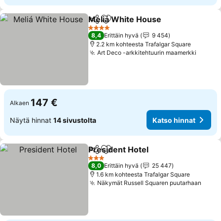
Meliá White House
Jaa
Lisää suosikkeihin
Katso h
4 Tähtiluokitus
8,4
Erittäin hyvä
9 454
2.2 km kohteesta Trafalgar Square
Art Deco -arkkitehtuurin maamerkki
Katso 
147 €
Alkaen
Näytä hinnat
14 sivustolta
Katso hinnat
President Hotel
Jaa
Lisää suosikkeihin
Katso hinn
3 Tähtiluokitus
8,0
Erittäin hyvä
25 447
1.6 km kohteesta Trafalgar Square
Näkymät Russell Squaren puutarhaan
Katso