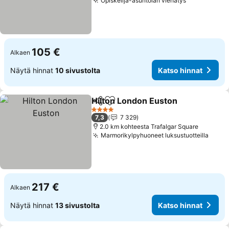
Opiskelija-asuntolan viehätys
Katso hinn
105 €
Alkaen
Näytä hinnat
10 sivustolta
Katso hinnat
Hilton London Euston
Jaa
Lisää suosikkeihin
Kats
4 Tähtiluokitus
7,3
7 329
2.0 km kohteesta Trafalgar Square
Marmorikylpyhuoneet luksustuotteilla
Katso
217 €
Alkaen
Näytä hinnat
13 sivustolta
Katso hinnat