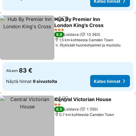
Katso hinnat
Hub By Premier Inn
Jaa
Lisää suosikkeihin
London King's Cross
Katso hinnat
3 Tähtiluokitus
8,8
Loistava
13 363
1.5 km kohteesta Camden Town
Älykkäät huoneohjaimet ja muotoilu
Katso 
83 €
Alkaen
Näytä hinnat
9 sivustolta
Katso hinnat
Central Victorian House
Jaa
Lisää suosikkeihin
Ka
2 Tähtiluokitus
8,5
Loistava
1 350
0.7 km kohteesta Camden Town