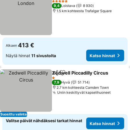
5 Tähtiluokitus
9,4
Loistava
8 930
1.5 km kohteesta Trafalgar Square
413 €
Alkaen
Näytä hinnat
11 sivustolta
Katso hinnat
Zedwell Piccadilly Circus
Jaa
Lisää suosikkeihin
K
1 Tähtiluokitus
7,9
Hyvä
51 714
2.7 km kohteesta Camden Town
Uniin keskittyvät kapselihuoneet
Katso hi
Suosittu valinta
Valitse päivät nähdäksesi tarkat hinnat
Katso hinnat