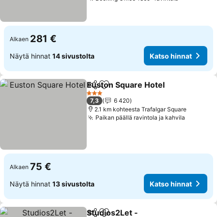
Katso hinn
281 €
Alkaen
Näytä hinnat
14 sivustolta
Katso hinnat
Euston Square Hotel
Jaa
Lisää suosikkeihin
Katso
3 Tähtiluokitus
7,3
6 420
2.1 km kohteesta Trafalgar Square
Paikan päällä ravintola ja kahvila
Katso hi
75 €
Alkaen
Näytä hinnat
13 sivustolta
Katso hinnat
Studios2Let -