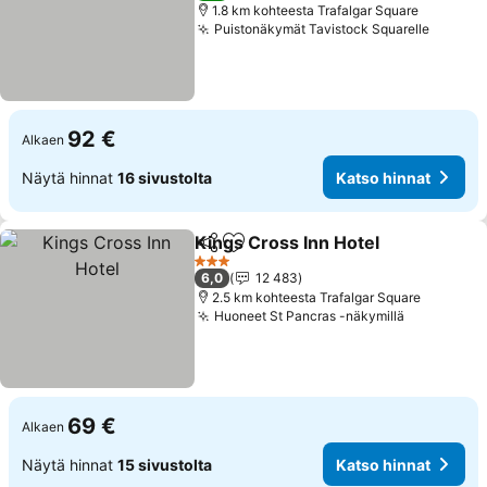
1.8 km kohteesta Trafalgar Square
Puistonäkymät Tavistock Squarelle
Katso 
92 €
Alkaen
Näytä hinnat
16 sivustolta
Katso hinnat
Kings Cross Inn Hotel
Jaa
Lisää suosikkeihin
Kats
3 Tähtiluokitus
6,0
12 483
2.5 km kohteesta Trafalgar Square
Huoneet St Pancras -näkymillä
Katso hin
69 €
Alkaen
Näytä hinnat
15 sivustolta
Katso hinnat