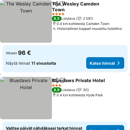
The Wesley Camden
Jaa
Lisää suosikkeihin
Town
Katso hinnat
4 Tähtiluokitus
8,5
Loistava
2 081
0.4 km kohteesta Camden Town
Historiallinen kappeli muutettu hotelliksi
Kat
96 €
Alkaen
Näytä hinnat
11 sivustolta
Katso hinnat
Bluedaws Private Hotel
Jaa
Lisää suosikkeihin
Kat
3 Tähtiluokitus
8,9
Loistava
30
0.4 km kohteesta Hyde Park
Valitse päivät nähdäksesi tarkat hinnat