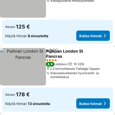
Kattopuutarha rentoutumiseen
Katso hinn
125 €
Alkaen
Näytä hinnat
8 sivustolta
Katso hinnat
Pullman London St
Jaa
Lisää suosikkeihin
Pancras
Katso hinnat
4 Tähtiluokitus
8,9
Loistava
15 325
2.3 km kohteesta Trafalgar Square
Kokonaisvaltainen hyvinvointi- ja
kuntokeskus
178 €
Alkaen
Näytä hinnat
13 sivustolta
Katso hinnat