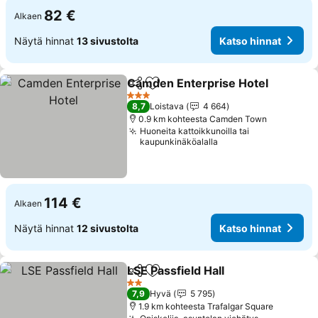
82 €
Alkaen
Näytä hinnat
13 sivustolta
Katso hinnat
Camden Enterprise Hotel
Jaa
Lisää suosikkeihin
3 Tähtiluokitus
8,7
Loistava
4 664
0.9 km kohteesta Camden Town
Huoneita kattoikkunoilla tai
kaupunkinäköalalla
114 €
Alkaen
Näytä hinnat
12 sivustolta
Katso hinnat
LSE Passfield Hall
Jaa
Lisää suosikkeihin
Katso hi
2 Tähtiluokitus
7,9
Hyvä
5 795
1.9 km kohteesta Trafalgar Square