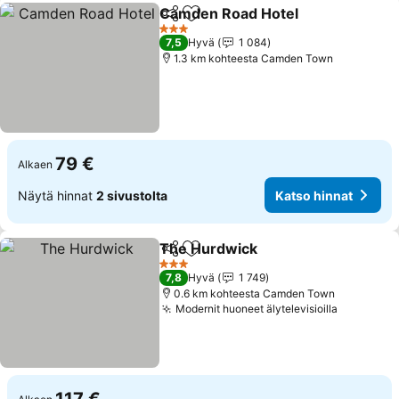
Camden Road Hotel
Jaa
Lisää suosikkeihin
Katso 
3 Tähtiluokitus
7,5
Hyvä
1 084
1.3 km kohteesta Camden Town
79 €
Alkaen
Näytä hinnat
2 sivustolta
Katso hinnat
The Hurdwick
Jaa
Lisää suosikkeihin
Katso hinnat
3 Tähtiluokitus
7,8
Hyvä
1 749
0.6 km kohteesta Camden Town
Modernit huoneet älytelevisioilla
Katso hi