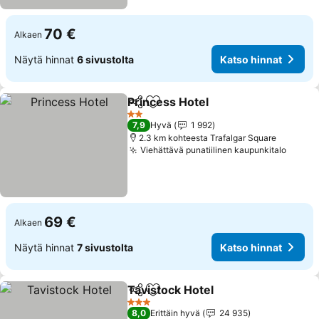
70 €
Alkaen
Näytä hinnat
6 sivustolta
Katso hinnat
Princess Hotel
Jaa
Lisää suosikkeihin
Katso hinna
2 Tähtiluokitus
7,9
Hyvä
1 992
2.3 km kohteesta Trafalgar Square
Viehättävä punatiilinen kaupunkitalo
Katso
69 €
Alkaen
Näytä hinnat
7 sivustolta
Katso hinnat
Tavistock Hotel
Jaa
Lisää suosikkeihin
Katso hinn
3 Tähtiluokitus
8,0
Erittäin hyvä
24 935