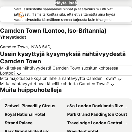
Näytä lisää
Varaussivustoilta saamamme hinnat ja saatavuus muuttuvat
jatkuvasti. Tämä tarkoittaa sitä, että et välttämättä aina löydä
varaussivustolta täsmälleen samaa tarjousta kuin trivagosta.
Camden Town (Lontoo, Iso-Britannia)
Yhteystiedot
Camden Town
,
NW3 5AD
,
Usein kysyttyjä kysymyksiä nähtävyydestä
Camden Town
Mikä tekee nähtävyydestä Camden Town suositun kohteessa
Lontoo?
Mitä majoituspaikkoja on lähellä nähtävyyttä Camden Town?
Mitkä nähtävyydet ovat lähellä kohdetta Camden Town?
Muita huippuhotelleja
Zedwell Piccadilly Circus
a&o London Docklands Riverside
Royal National Hotel
Park Grand Paddington Court
Strand Palace
Travelodge London Central City Road
Park Grand Hyde Park
President Hotel