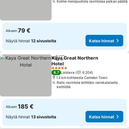
Kolme monipuolista ravintolaa paikan päällä
79 €
Alkaen
Näytä hinnat
12 sivustolta
Katso hinnat
Kaya Great Northern
Jaa
Lisää suosikkeihin
Hotel
Katso hinnat
5 Tähtiluokitus
8,7
Loistava
6 204
1.5 km kohteesta Camden Town
Rails-ravintola brittiläis-ranskalaisella
keittiöllä
185 €
Alkaen
Näytä hinnat
13 sivustolta
Katso hinnat