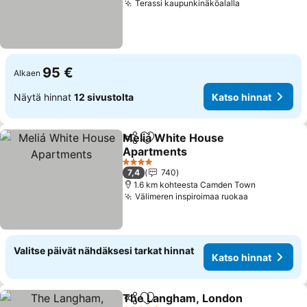
Terassi kaupunkinäköalalla
Katso hinnat
95 €
Alkaen
Näytä hinnat
12 sivustolta
Katso hinnat
Meliá White House
Jaa
Lisää suosikkeihin
Apartments
Katso hinnat
4 Tähtiluokitus
7,4
740
1.6 km kohteesta Camden Town
Välimeren inspiroimaa ruokaa
Katso hinna
Valitse päivät nähdäksesi tarkat hinnat
Katso hinnat
The Langham, London
Jaa
Lisää suosikkeihin
Kat