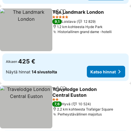
The Landmark London
Jaa
Lisää suosikkeihin
Kat
5 Tähtiluokitus
9,1
Loistava
12 829
1.2 km kohteesta Hyde Park
Historiallinen grand dame -hotelli
Katso hi
425 €
Alkaen
Näytä hinnat
14 sivustolta
Katso hinnat
Travelodge London
Jaa
Lisää suosikkeihin
Central Euston
Katso hinnat
2 Tähtiluokitus
7,6
Hyvä
10 524
2.2 km kohteesta Trafalgar Square
Perheystävällinen majoitus
Katso hinnat