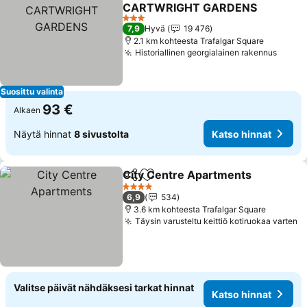
Jaa
Lisää suosikkeihin
CARTWRIGHT GARDENS
Katso hinnat
3 Tähtiluokitus
7,9
Hyvä
19 476
2.1 km kohteesta Trafalgar Square
Historiallinen georgialainen rakennus
Katso
Suosittu valinta
93 €
Alkaen
Näytä hinnat
8 sivustolta
Katso hinnat
City Centre Apartments
Jaa
Lisää suosikkeihin
Ka
4 Tähtiluokitus
6,9
534
3.6 km kohteesta Trafalgar Square
Täysin varusteltu keittiö kotiruokaa varten
K
Valitse päivät nähdäksesi tarkat hinnat
Katso hinnat