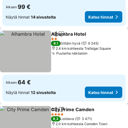
99 €
Alkaen
Näytä hinnat
14 sivustolta
Katso hinnat
Alhambra Hotel
Jaa
Lisää suosikkeihin
Katso hinn
2 Tähtiluokitus
8,1
Erittäin hyvä
9 345
2.4 km kohteesta Trafalgar Square
Puutarha näköaloin
Katso hinnat
64 €
Alkaen
Näytä hinnat
12 sivustolta
Katso hinnat
City Prime Camden
Jaa
Lisää suosikkeihin
Katso 
4 Tähtiluokitus
9,2
Loistava
3 471
2.0 km kohteesta Camden Town