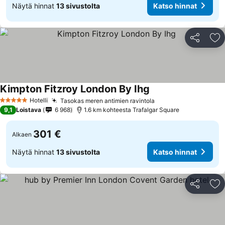
Näytä hinnat
13 sivustolta
Katso hinnat
Jaa
Li
Kimpton Fitzroy London By Ihg
Hotelli
Tasokas meren antimien ravintola
5 Tähtiluokitus
9,1
Loistava
6 968
1.6 km kohteesta Trafalgar Square
301 €
Alkaen
Näytä hinnat
13 sivustolta
Katso hinnat
Jaa
Li