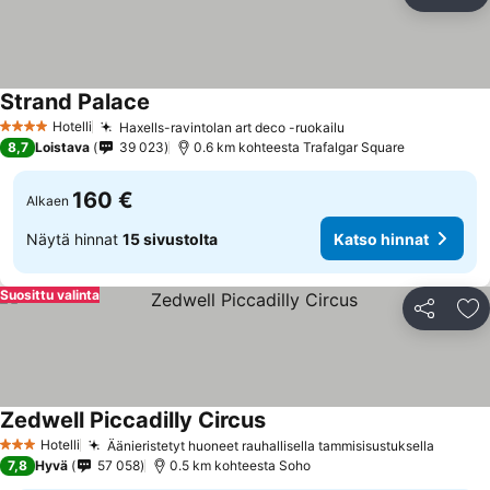
Jaa
Li
Strand Palace
Hotelli
Haxells-ravintolan art deco -ruokailu
4 Tähtiluokitus
8,7
Loistava
39 023
0.6 km kohteesta Trafalgar Square
160 €
Alkaen
Näytä hinnat
15 sivustolta
Katso hinnat
Suosittu valinta
Jaa
Li
Zedwell Piccadilly Circus
Hotelli
Äänieristetyt huoneet rauhallisella tammisisustuksella
3 Tähtiluokitus
7,8
Hyvä
57 058
0.5 km kohteesta Soho