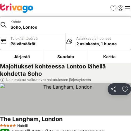
Suosikit
Kirjaud
Val
Kohde
Soho, Lontoo
Tulo-/lähtöpäivä
Asiakkaat ja huoneet
Päivämäärät
2 asiakasta, 1 huone
Järjestä
Suodata
Kartta
Majoitukset kohteessa Lontoo lähellä
kohdetta Soho
Näin maksut vaikuttavat hakutulosten järjestykseen
Jaa
Li
The Langham, London
Hotelli
5 Tähtiluokitus