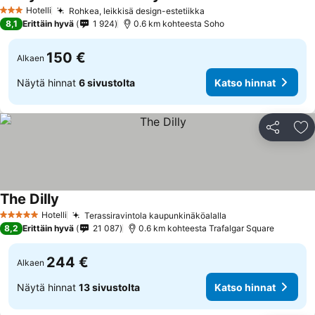
Hotelli
Rohkea, leikkisä design-estetiikka
3 Tähtiluokitus
8,1
Erittäin hyvä
1 924
0.6 km kohteesta Soho
150 €
Alkaen
Näytä hinnat
6 sivustolta
Katso hinnat
Jaa
Li
The Dilly
Hotelli
Terassiravintola kaupunkinäköalalla
5 Tähtiluokitus
8,2
Erittäin hyvä
21 087
0.6 km kohteesta Trafalgar Square
244 €
Alkaen
Näytä hinnat
13 sivustolta
Katso hinnat