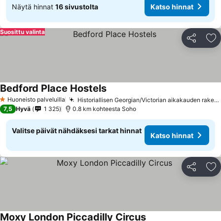
Näytä hinnat
16 sivustolta
Katso hinnat
Suosittu valinta
Jaa
Li
Bedford Place Hostels
Huoneisto palveluilla
Historiallisen Georgian/Victorian aikakauden rakennuksen viehätys
1 Tähtiluokitus
7,5
Hyvä
1 325
0.8 km kohteesta Soho
Valitse päivät nähdäksesi tarkat hinnat
Katso hinnat
Jaa
Li
Moxy London Piccadilly Circus