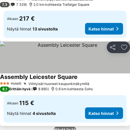
4 Tähtiluokitus
7,3
7 329
2.0 km kohteesta Trafalgar Square
217 €
Alkaen
Näytä hinnat
13 sivustolta
Katso hinnat
Jaa
Li
Assembly Leicester Square
Hotelli
Viihtyisät huoneet kaupunkinäkymillä
3 Tähtiluokitus
8,1
Erittäin hyvä
8 890
0.6 km kohteesta Soho
115 €
Alkaen
Näytä hinnat
4 sivustolta
Katso hinnat
Näytä lisää