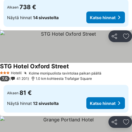
738 €
Alkaen
Näytä hinnat
14 sivustolta
Katso hinnat
Jaa
Li
STG Hotel Oxford Street
Hotelli
Kolme monipuolista ravintolaa paikan päällä
3 Tähtiluokitus
7,0
41 201
1.0 km kohteesta Trafalgar Square
81 €
Alkaen
Näytä hinnat
12 sivustolta
Katso hinnat
Jaa
Li