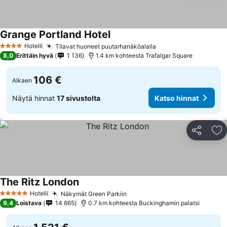
Grange Portland Hotel
Hotelli
Tilavat huoneet puutarhanäköalalla
4 Tähtiluokitus
8,0
Erittäin hyvä
1 136
1.4 km kohteesta Trafalgar Square
106 €
Alkaen
Näytä hinnat
17 sivustolta
Katso hinnat
Jaa
Li
The Ritz London
Hotelli
Näkymät Green Parkiin
5 Tähtiluokitus
9,4
Loistava
14 665
0.7 km kohteesta Buckinghamin palatsi