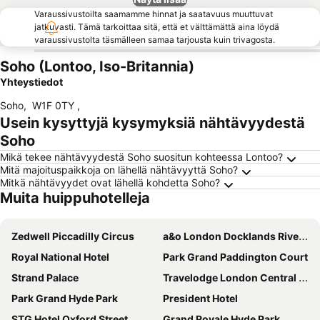
Varaussivustoilta saamamme hinnat ja saatavuus muuttuvat
jatkuvasti. Tämä tarkoittaa sitä, että et välttämättä aina löydä
varaussivustolta täsmälleen samaa tarjousta kuin trivagosta.
Soho (Lontoo, Iso-Britannia)
Yhteystiedot
Soho
,
W1F 0TY
,
Usein kysyttyjä kysymyksiä nähtävyydestä
Soho
Mikä tekee nähtävyydestä Soho suositun kohteessa Lontoo?
Mitä majoituspaikkoja on lähellä nähtävyyttä Soho?
Mitkä nähtävyydet ovat lähellä kohdetta Soho?
Muita huippuhotelleja
Zedwell Piccadilly Circus
a&o London Docklands Riverside
Royal National Hotel
Park Grand Paddington Court
Strand Palace
Travelodge London Central City Road
Park Grand Hyde Park
President Hotel
STG Hotel Oxford Street
Grand Royale Hyde Park