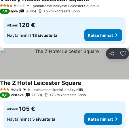
Hotelli
Lyömättömät näkymät Leicester Squarelle
4 Tähtiluokitus
7,9
Hyvä
6 065
0.5 km kohteesta Soho
120 €
Alkaen
Näytä hinnat
13 sivustolta
Katso hinnat
Jaa
Li
The Z Hotel Leicester Square
Hotelli
Kulmahuoneet ikonisilla näkymillä
3 Tähtiluokitus
8,8
Loistava
2 080
0.7 km kohteesta Soho
105 €
Alkaen
Näytä hinnat
5 sivustolta
Katso hinnat