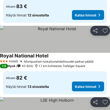
83 €
Alkaen
Näytä hinnat
12 sivustolta
Katso hinnat
Jaa
Li
Royal National Hotel
Hotelli
Monipuoliset ruokailumahdollisuudet paikan päällä
3 Tähtiluokitus
7,5
Hyvä
43 824
1.7 km kohteesta Trafalgar Square
82 €
Alkaen
Näytä hinnat
13 sivustolta
Katso hinnat
Jaa
Li