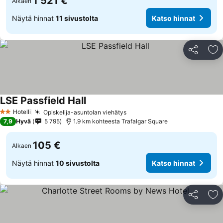
1 521 €
Alkaen
Näytä hinnat
11 sivustolta
Katso hinnat
Jaa
Li
LSE Passfield Hall
Hotelli
Opiskelija-asuntolan viehätys
2 Tähtiluokitus
7,9
Hyvä
5 795
1.9 km kohteesta Trafalgar Square
105 €
Alkaen
Näytä hinnat
10 sivustolta
Katso hinnat
Jaa
Li