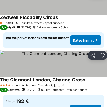
Zedwell Piccadilly Circus
Hostelli
Uniin keskittyvät kapselihuoneet
1 Tähtiluokitus
7,9
Hyvä
51 714
0.4 km kohteesta Soho
Valitse päivät nähdäksesi tarkat hinnat
Katso hinnat
Jaa
Li
The Clermont London, Charing Cross
Hotelli
Platform 7 -ravintola ja baari
4 Tähtiluokitus
9,2
Loistava
18 212
0.2 km kohteesta Trafalgar Square
192 €
Alkaen