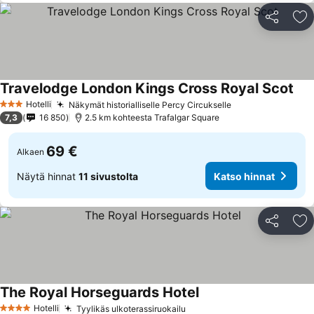
Jaa
Li
Travelodge London Kings Cross Royal Scot
Hotelli
Näkymät historialliselle Percy Circukselle
3 Tähtiluokitus
7,3
16 850
2.5 km kohteesta Trafalgar Square
69 €
Alkaen
Näytä hinnat
11 sivustolta
Katso hinnat
Jaa
Li
The Royal Horseguards Hotel
Hotelli
Tyylikäs ulkoterassiruokailu
4 Tähtiluokitus