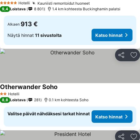
Hotelli
Kauniisti remontoidut huoneet
5 Tähtiluokitus
9,4
Loistava
8 801
1.4 km kohteesta Buckinghamin palatsi
913 €
Alkaen
Näytä hinnat
11 sivustolta
Katso hinnat
Jaa
Li
Otherwander Soho
Hotelli
2 Tähtiluokitus
8,8
Loistava
281
0.1 km kohteesta Soho
Valitse päivät nähdäksesi tarkat hinnat
Katso hinnat
Jaa
Li