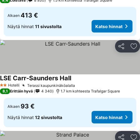
9,4
Loistava
8 930
1.5 km kohteesta Trafalgar Square
413 €
Alkaen
Näytä hinnat
11 sivustolta
Katso hinnat
Jaa
Li
LSE Carr-Saunders Hall
Hotelli
Terassi kaupunkinäköalalla
2 Tähtiluokitus
8,1
Erittäin hyvä
4 340
1.7 km kohteesta Trafalgar Square
93 €
Alkaen
Näytä hinnat
12 sivustolta
Katso hinnat