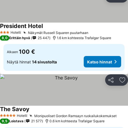
President Hotel
Hotelli
Näkymät Russell Squaren puutarhaan
3 Tähtiluokitus
8,0
Erittäin hyvä
25 447
1.6 km kohteesta Trafalgar Square
100 €
Alkaen
Näytä hinnat
14 sivustolta
Katso hinnat
Jaa
Li
The Savoy
Hotelli
Monipuoliset Gordon Ramsayn ruokailukokemukset
5 Tähtiluokitus
9,5
Loistava
21 577
0.6 km kohteesta Trafalgar Square