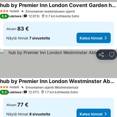
hub by Premier Inn London Covent Garden hotel
Hotelli
Erinomainen teatterialueen sijainti
3 Tähtiluokitus
8,6
Loistava
12 873
0.7 km kohteesta Soho
83 €
Alkaen
Näytä hinnat
7 sivustolta
Katso hinnat
Jaa
Li
hub by Premier Inn London Westminster Abbey hotel
Hotelli
Erinomainen sijainti Westminsterissä
3 Tähtiluokitus
9,0
Loistava
12 571
1.7 km kohteesta Soho
77 €
Alkaen
Näytä hinnat
8 sivustolta
Katso hinnat