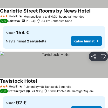
Charlotte Street Rooms by News Hotel
Hotelli
Monipuoliset ja tyylikkäät huonevaihtoehdot
3 Tähtiluokitus
9,0
Loistava
2 324
0.4 km kohteesta Soho
154 €
Alkaen
Näytä hinnat
2 sivustolta
Katso hinnat
Jaa
Li
Tavistock Hotel
Hotelli
Puistonäkymät Tavistock Squarelle
3 Tähtiluokitus
8,0
Erittäin hyvä
24 935
1.8 km kohteesta Trafalgar Square
92 €
Alkaen