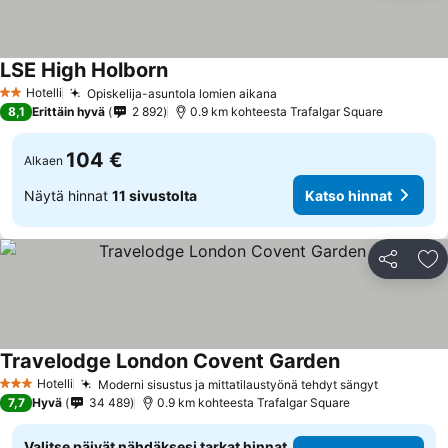
LSE High Holborn
Hotelli
Opiskelija-asuntola lomien aikana
2 Tähtiluokitus
8,1
Erittäin hyvä
2 892
0.9 km kohteesta Trafalgar Square
104 €
Alkaen
Näytä hinnat
11 sivustolta
Katso hinnat
Jaa
Li
Travelodge London Covent Garden
Hotelli
Moderni sisustus ja mittatilaustyönä tehdyt sängyt
3 Tähtiluokitus
7,7
Hyvä
34 489
0.9 km kohteesta Trafalgar Square
Valitse päivät nähdäksesi tarkat hinnat