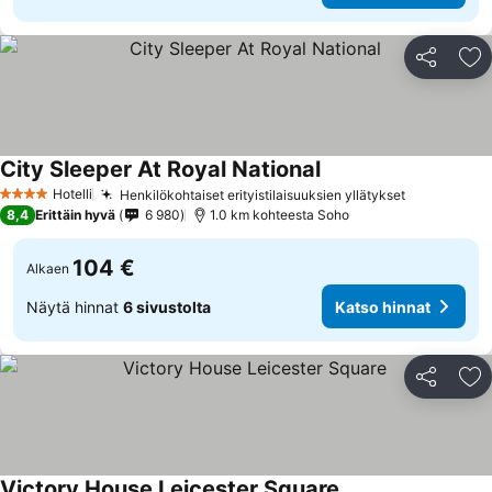
Jaa
Li
City Sleeper At Royal National
Hotelli
Henkilökohtaiset erityistilaisuuksien yllätykset
4 Tähtiluokitus
8,4
Erittäin hyvä
6 980
1.0 km kohteesta Soho
104 €
Alkaen
Näytä hinnat
6 sivustolta
Katso hinnat
Jaa
Li
Victory House Leicester Square