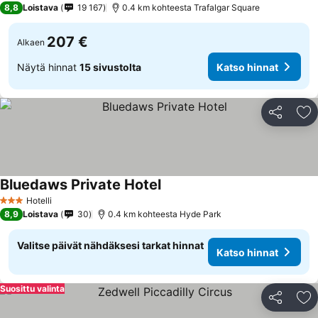
8,8
Loistava
19 167
0.4 km kohteesta Trafalgar Square
207 €
Alkaen
Näytä hinnat
15 sivustolta
Katso hinnat
Jaa
Li
Bluedaws Private Hotel
Hotelli
3 Tähtiluokitus
8,9
Loistava
30
0.4 km kohteesta Hyde Park
Valitse päivät nähdäksesi tarkat hinnat
Katso hinnat
Suosittu valinta
Jaa
Li