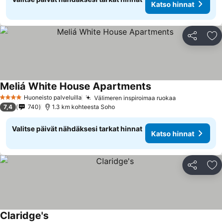
Katso hinnat
Jaa
Li
Meliá White House Apartments
Huoneisto palveluilla
Välimeren inspiroimaa ruokaa
4 Tähtiluokitus
7,4
740
1.3 km kohteesta Soho
Valitse päivät nähdäksesi tarkat hinnat
Katso hinnat
Jaa
Li
Claridge's