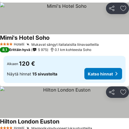
Jaa
Li
Mimi's Hotel Soho
Hotelli
Mukavat sängyt italialaisilla liinavaatteilla
4 Tähtiluokitus
8,1
Erittäin hyvä
5 975
0.1 km kohteesta Soho
120 €
Alkaen
Näytä hinnat
15 sivustolta
Katso hinnat
Jaa
Li
Hilton London Euston
Hotelli
Marmorikylpyhuoneet luksustuotteilla