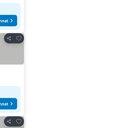
nnat
Lisää suosikkeihin
Jaa
nnat
Lisää suosikkeihin
Jaa