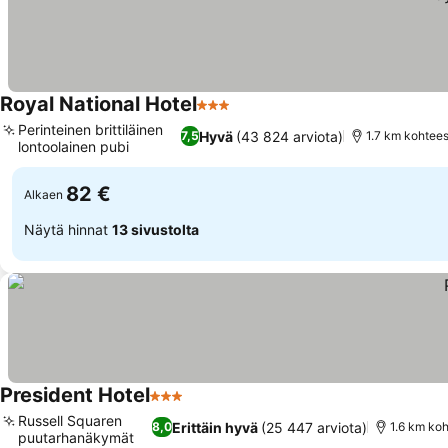
Royal National Hotel
3 Tähtiluokitus
Katso hinnat
Perinteinen brittiläinen
Hyvä
(43 824 arviota)
7,5
1.7 km kohtees
lontoolainen pubi
Katso hinnat
82 €
Alkaen
Näytä hinnat
13 sivustolta
President Hotel
3 Tähtiluokitus
Katso hinnat
Russell Squaren
Erittäin hyvä
(25 447 arviota)
8,0
1.6 km koh
puutarhanäkymät