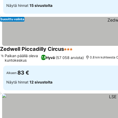
Näytä hinnat
15 sivustolta
Suosittu valinta
Zedwell Piccadilly Circus
3 Tähtiluokitus
Katso hinnat
Paikan päällä oleva
Hyvä
(57 058 arviota)
7,8
0.8 km kohteesta 
kuntokeskus
Katso hinnat
83 €
Alkaen
Näytä hinnat
12 sivustolta