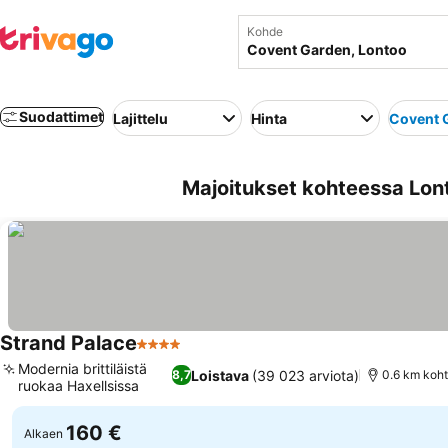
Kohde
Suodattimet
Lajittelu
Hinta
Covent 
Majoitukset kohteessa Lon
Strand Palace
4 Tähtiluokitus
Katso hinnat
Modernia brittiläistä
Loistava
(39 023 arviota)
8,7
0.6 km koht
ruokaa Haxellsissa
Katso hinnat
160 €
Alkaen