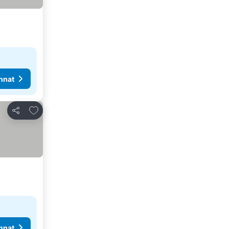
nnat
Lisää suosikkeihin
Jaa
nnat