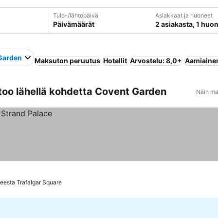
Tulo-/lähtöpäivä
Asiakkaat ja huoneet
Päivämäärät
2 asiakasta, 1 huo
Garden
Maksuton peruutus
Hotellit
Arvostelu: 8,0+
Aamiainen
too lähellä kohdetta Covent Garden
Näin ma
eesta Trafalgar Square