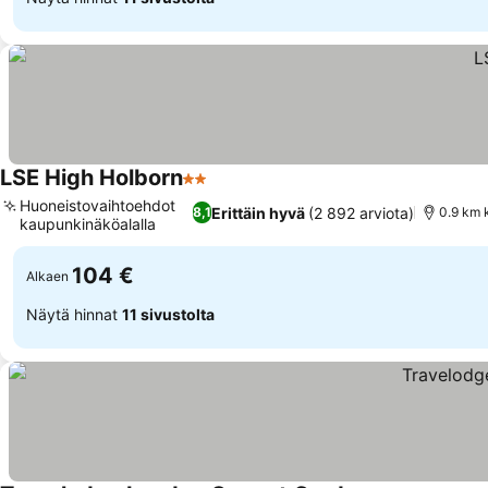
LSE High Holborn
2 Tähtiluokitus
Katso hinnat
Huoneistovaihtoehdot
Erittäin hyvä
(2 892 arviota)
8,1
0.9 km 
kaupunkinäköalalla
Katso hinnat
104 €
Alkaen
Näytä hinnat
11 sivustolta