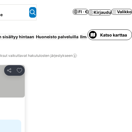
FI · €
Valikko
Kirjaudu
ne
Katso karttaa
 sisältyy hintaan
Huoneisto palveluilla
Ilmastointi
Wi-Fi
Uima-al
ksut vaikuttavat hakutulosten järjestykseen
Lisää suosikkeihin
Jaa