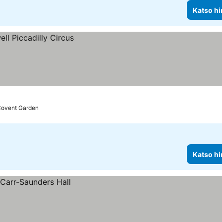
Katso hi
Covent Garden
Katso hi