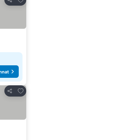
Jaa
nnat
Lisää suosikkeihin
Jaa