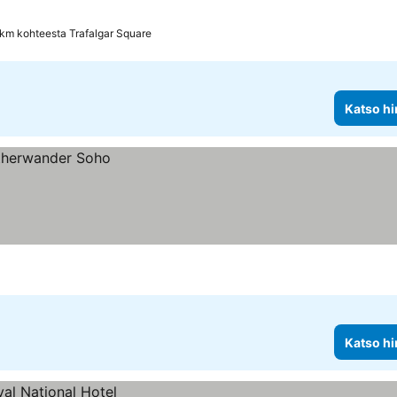
s
nat
 km kohteesta Trafalgar Square
Katso hi
Katso hi