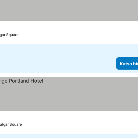
lgar Square
Katso hi
falgar Square