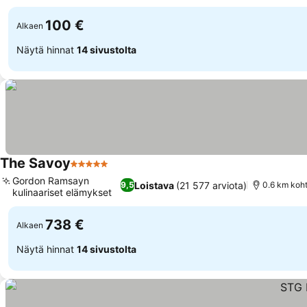
Katso hinnat
100 €
Alkaen
Näytä hinnat
14 sivustolta
The Savoy
5 Tähtiluokitus
Katso hinnat
Gordon Ramsayn
Loistava
(21 577 arviota)
9,5
0.6 km koht
kulinaariset elämykset
Katso hinnat
738 €
Alkaen
Näytä hinnat
14 sivustolta