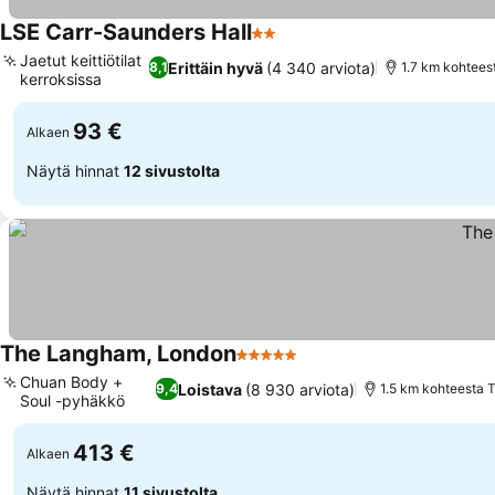
LSE Carr-Saunders Hall
2 Tähtiluokitus
Katso hinnat
Jaetut keittiötilat
Erittäin hyvä
(4 340 arviota)
8,1
1.7 km kohtees
kerroksissa
Katso hinnat
93 €
Alkaen
Näytä hinnat
12 sivustolta
The Langham, London
5 Tähtiluokitus
Katso hinnat
Chuan Body +
Loistava
(8 930 arviota)
9,4
1.5 km kohteesta T
Soul -pyhäkkö
Katso hinnat
413 €
Alkaen
Näytä hinnat
11 sivustolta