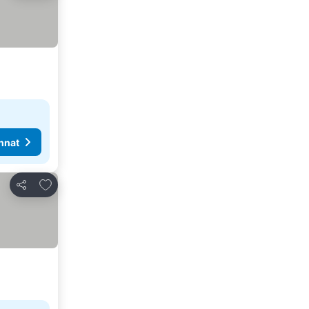
nnat
Lisää suosikkeihin
Jaa