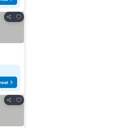
Lisää suosikkeihin
Jaa
nnat
Lisää suosikkeihin
Jaa