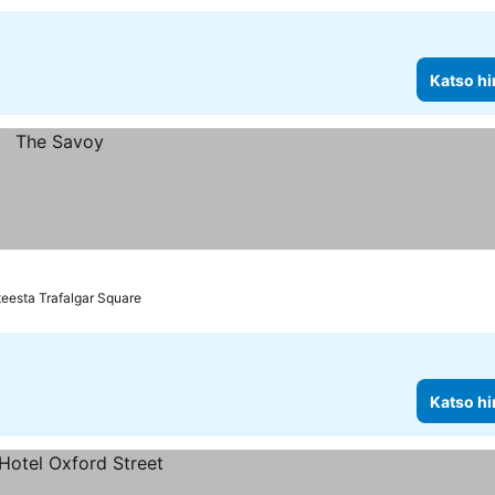
Katso hi
eesta Trafalgar Square
Katso hi