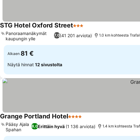
STG Hotel Oxford Street
3 Tähtiluokitus
Katso hinnat
Panoraamanäkymät
(41 201 arviota)
7,0
1.0 km kohteesta Trafa
kaupungin ylle
Katso hinnat
81 €
Alkaen
Näytä hinnat
12 sivustolta
Grange Portland Hotel
4 Tähtiluokitus
Katso hinnat
Pääsy Ajala
Erittäin hyvä
(1 136 arviota)
8,0
1.4 km kohteesta Tra
Spahan
Katso hinnat