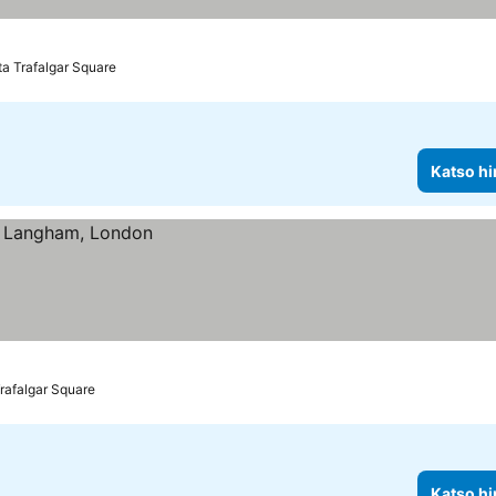
ta Trafalgar Square
Katso hi
rafalgar Square
Katso hi