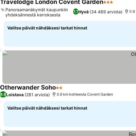
Travelodge London Covent Garden
3 Tähtiluokitu
Katso hin
Panoraamanäkymät kaupunkiin
Hyvä
(34 489 arviota)
7,7
0.9
yhdeksännestä kerroksesta
Katso hinnat
Valitse päivät nähdäksesi tarkat hinnat
Otherwander Soho
2 Tähtiluokitus
Katso hinnat
Loistava
(281 arviota)
8,8
0.6 km kohteesta Covent Garden
Valitse päivät nähdäksesi tarkat hinnat