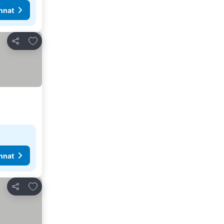
nnat
Lisää suosikkeihin
Jaa
nnat
Lisää suosikkeihin
Jaa