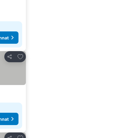
nnat
Lisää suosikkeihin
Jaa
nnat
Lisää suosikkeihin