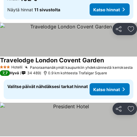
Näytä hinnat
11 sivustolta
Katso hinnat
Jaa
Li
Travelodge London Covent Garden
Katso hinnat
Hotelli
Panoraamanäkymät kaupunkiin yhdeksännestä kerroksesta
K
3 Tähtiluokitus
7,7
Hyvä
34 489
0.9 km kohteesta Trafalgar Square
Valitse päivät nähdäksesi tarkat hinnat
Katso hinnat
Jaa
Li