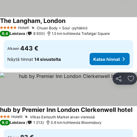
The Langham, London
Katso hinnat
Hotelli
Chuan Body + Soul -pyhäkkö
Katso hinnat
5 Tähtiluokitus
9,4
Loistava
8 930
1.5 km kohteesta Trafalgar Square
443 €
Alkaen
Näytä hinnat
14 sivustolta
Katso hinnat
Jaa
Li
hub by Premier Inn London Clerkenwell hotel
Ka
Hotelli
Vilkas Exmouth Market aivan vieressä
Katso hinnat
3 Tähtiluokitus
9,0
Loistava
1 213
0.6 km kohteesta Bloomsbury