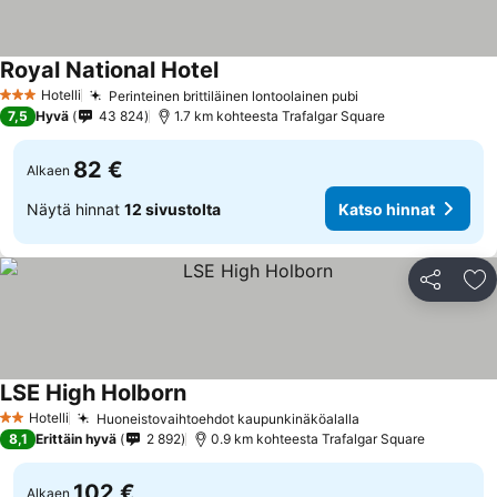
Royal National Hotel
Katso hinnat
Hotelli
Perinteinen brittiläinen lontoolainen pubi
Katso hinnat
3 Tähtiluokitus
7,5
Hyvä
43 824
1.7 km kohteesta Trafalgar Square
82 €
Alkaen
Näytä hinnat
12 sivustolta
Katso hinnat
Jaa
Li
LSE High Holborn
Katso hinnat
Hotelli
Huoneistovaihtoehdot kaupunkinäköalalla
Katso hinnat
2 Tähtiluokitus
8,1
Erittäin hyvä
2 892
0.9 km kohteesta Trafalgar Square
102 €
Alkaen