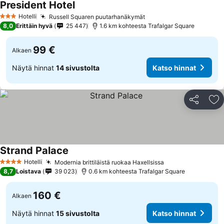
President Hotel
Katso hinnat
Hotelli
Russell Squaren puutarhanäkymät
Katso hinnat
3 Tähtiluokitus
8,0
Erittäin hyvä
25 447
1.6 km kohteesta Trafalgar Square
99 €
Alkaen
Näytä hinnat
14 sivustolta
Katso hinnat
Jaa
Li
Strand Palace
Katso hinnat
Hotelli
Modernia brittiläistä ruokaa Haxellsissa
Katso hinnat
4 Tähtiluokitus
8,7
Loistava
39 023
0.6 km kohteesta Trafalgar Square
160 €
Alkaen
Näytä hinnat
15 sivustolta
Katso hinnat