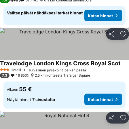
7,9
Hyvä
51 714
0.9 km kohteesta Bloomsbury
Valitse päivät nähdäksesi tarkat hinnat
Katso hinnat
Jaa
Li
Travelodge London Kings Cross Royal Scot
Kat
Hotelli
Turvallinen pysäköinti paikan päällä
Katso hinnat
3 Tähtiluokitus
7,3
16 850
2.5 km kohteesta Trafalgar Square
55 €
Alkaen
Näytä hinnat
7 sivustolta
Katso hinnat
Jaa
Li