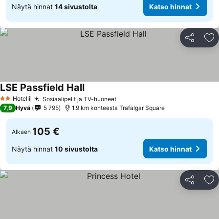
Näytä hinnat
14 sivustolta
Katso hinnat
Jaa
Li
LSE Passfield Hall
Katso hinnat
Hotelli
Sosiaalipelit ja TV-huoneet
Katso hinnat
2 Tähtiluokitus
7,9
Hyvä
5 795
1.9 km kohteesta Trafalgar Square
105 €
Alkaen
Näytä hinnat
10 sivustolta
Katso hinnat
Jaa
Li