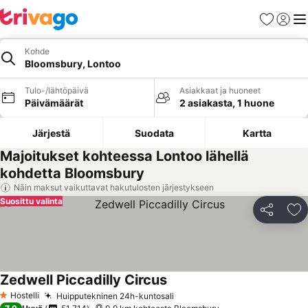
Suosikit
Kirjaud
Val
Kohde
Bloomsbury, Lontoo
Tulo-/lähtöpäivä
Asiakkaat ja huoneet
Päivämäärät
2 asiakasta, 1 huone
Järjestä
Suodata
Kartta
Majoitukset kohteessa Lontoo lähellä
kohdetta Bloomsbury
Näin maksut vaikuttavat hakutulosten järjestykseen
Suosittu valinta
Jaa
Li
Zedwell Piccadilly Circus
Katso hinnat
Hostelli
Huipputekninen 24h-kuntosali
Katso hinnat
1 Tähtiluokitus