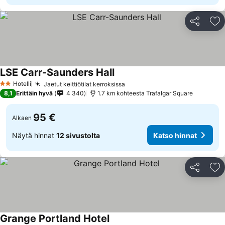
Jaa
Li
LSE Carr-Saunders Hall
Katso hinnat
Hotelli
Jaetut keittiötilat kerroksissa
Katso hinnat
2 Tähtiluokitus
8,1
Erittäin hyvä
4 340
1.7 km kohteesta Trafalgar Square
95 €
Alkaen
Näytä hinnat
12 sivustolta
Katso hinnat
Jaa
Li
Grange Portland Hotel
Katso hinnat