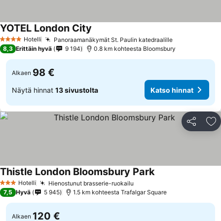
YOTEL London City
Katso hinnat
Hotelli
Panoraamanäkymät St. Paulin katedraalille
Katso hinnat
4 Tähtiluokitus
8,3
Erittäin hyvä
9 194
0.8 km kohteesta Bloomsbury
98 €
Alkaen
Näytä hinnat
13 sivustolta
Katso hinnat
Jaa
Li
Thistle London Bloomsbury Park
Katso hinnat
Hotelli
Hienostunut brasserie-ruokailu
Katso hinnat
3 Tähtiluokitus
7,5
Hyvä
5 945
1.5 km kohteesta Trafalgar Square
120 €
Alkaen