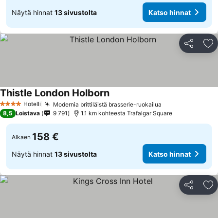
Näytä hinnat
13 sivustolta
Katso hinnat
Jaa
Li
Thistle London Holborn
Katso hinnat
Hotelli
Modernia brittiläistä brasserie-ruokailua
Katso hinnat
4 Tähtiluokitus
8,5
Loistava
9 791
1.1 km kohteesta Trafalgar Square
158 €
Alkaen
Näytä hinnat
13 sivustolta
Katso hinnat
Jaa
Li