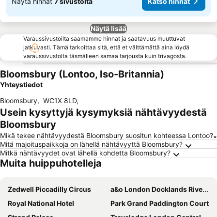
Näytä hinnat
7 sivustolta
Katso hinnat
Näytä lisää
Varaussivustoilta saamamme hinnat ja saatavuus muuttuvat
jatkuvasti. Tämä tarkoittaa sitä, että et välttämättä aina löydä
varaussivustolta täsmälleen samaa tarjousta kuin trivagosta.
Bloomsbury (Lontoo, Iso-Britannia)
Yhteystiedot
Bloomsbury
,
WC1X 8LD
,
Usein kysyttyjä kysymyksiä nähtävyydestä
Bloomsbury
Mikä tekee nähtävyydestä Bloomsbury suositun kohteessa Lontoo?
Mitä majoituspaikkoja on lähellä nähtävyyttä Bloomsbury?
Mitkä nähtävyydet ovat lähellä kohdetta Bloomsbury?
Muita huippuhotelleja
Zedwell Piccadilly Circus
a&o London Docklands Riverside
Royal National Hotel
Park Grand Paddington Court