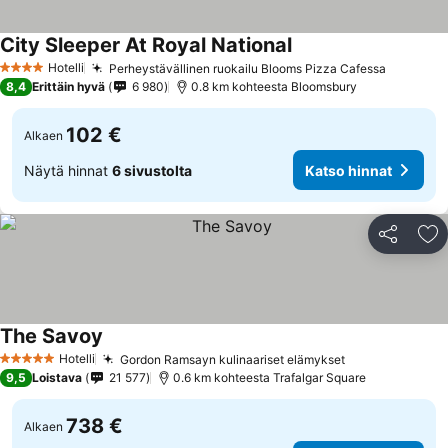
City Sleeper At Royal National
Katso hinnat
Hotelli
Perheystävällinen ruokailu Blooms Pizza Cafessa
Katso hi
4 Tähtiluokitus
8,4
Erittäin hyvä
6 980
0.8 km kohteesta Bloomsbury
102 €
Alkaen
Näytä hinnat
6 sivustolta
Katso hinnat
Jaa
Li
The Savoy
Katso hinnat
Hotelli
Gordon Ramsayn kulinaariset elämykset
Katso hinnat
5 Tähtiluokitus
9,5
Loistava
21 577
0.6 km kohteesta Trafalgar Square
738 €
Alkaen