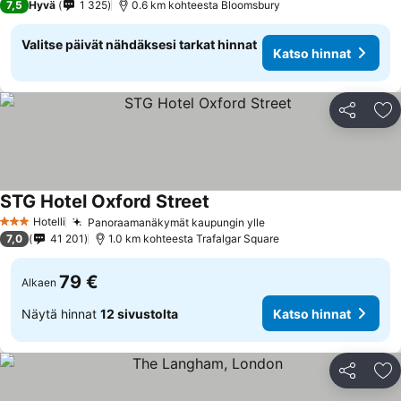
7,5
Hyvä
1 325
0.6 km kohteesta Bloomsbury
Valitse päivät nähdäksesi tarkat hinnat
Katso hinnat
Jaa
Li
STG Hotel Oxford Street
Katso hinnat
Hotelli
Panoraamanäkymät kaupungin ylle
Katso hinnat
3 Tähtiluokitus
7,0
41 201
1.0 km kohteesta Trafalgar Square
79 €
Alkaen
Näytä hinnat
12 sivustolta
Katso hinnat
Jaa
Li