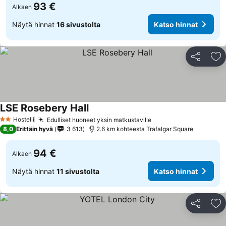
93 €
Alkaen
Näytä hinnat
16 sivustolta
Katso hinnat
Jaa
Li
LSE Rosebery Hall
Katso hinnat
Hostelli
Edulliset huoneet yksin matkustaville
Katso hinnat
2 Tähtiluokitus
8,0
Erittäin hyvä
3 613
2.6 km kohteesta Trafalgar Square
94 €
Alkaen
Näytä hinnat
11 sivustolta
Katso hinnat
Jaa
Li