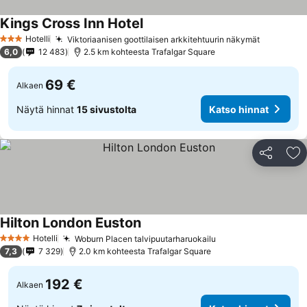
Kings Cross Inn Hotel
Katso hinnat
Hotelli
Viktoriaanisen goottilaisen arkkitehtuurin näkymät
Katso hi
3 Tähtiluokitus
6,0
12 483
2.5 km kohteesta Trafalgar Square
69 €
Alkaen
Näytä hinnat
15 sivustolta
Katso hinnat
Jaa
Li
Hilton London Euston
Katso hinnat
Hotelli
Woburn Placen talvipuutarharuokailu
Katso hinnat
4 Tähtiluokitus
7,3
7 329
2.0 km kohteesta Trafalgar Square
192 €
Alkaen