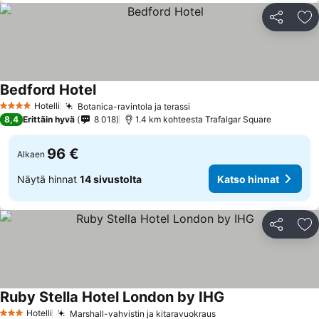
Jaa
Li
Bedford Hotel
Katso hinnat
Hotelli
Botanica-ravintola ja terassi
Katso hinnat
4 Tähtiluokitus
8,4
Erittäin hyvä
8 018
1.4 km kohteesta Trafalgar Square
96 €
Alkaen
Näytä hinnat
14 sivustolta
Katso hinnat
Jaa
Li
Ruby Stella Hotel London by IHG
Katso hinnat
Hotelli
Marshall-vahvistin ja kitaravuokraus
Katso hinnat
3 Tähtiluokitus