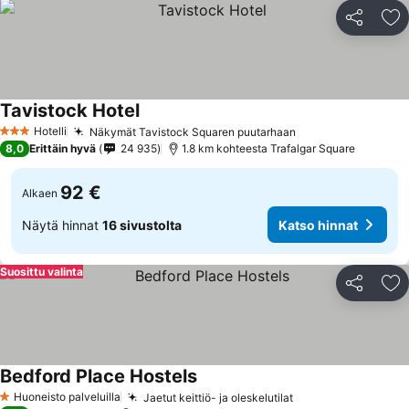
Jaa
Li
Tavistock Hotel
Katso hinnat
Hotelli
Näkymät Tavistock Squaren puutarhaan
Katso hinnat
3 Tähtiluokitus
8,0
Erittäin hyvä
24 935
1.8 km kohteesta Trafalgar Square
92 €
Alkaen
Näytä hinnat
16 sivustolta
Katso hinnat
Suosittu valinta
Jaa
Li
Bedford Place Hostels
Katso hinnat
Huoneisto palveluilla
Jaetut keittiö- ja oleskelutilat
Katso hinnat
1 Tähtiluokitus