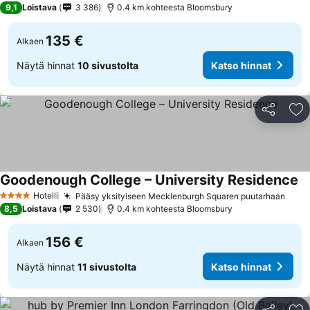
9,1
Loistava
3 386
0.4 km kohteesta Bloomsbury
135 €
Alkaen
Näytä hinnat
10 sivustolta
Katso hinnat
Jaa
Li
Goodenough College – University Residence
Ka
Hotelli
Pääsy yksityiseen Mecklenburgh Squaren puutarhaan
Kats
4 Tähtiluokitus
8,5
Loistava
2 530
0.4 km kohteesta Bloomsbury
156 €
Alkaen
Näytä hinnat
11 sivustolta
Katso hinnat