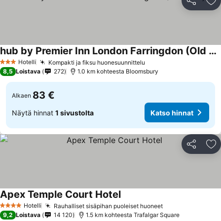
Jaa
Li
hub by Premier Inn London Farringdon (Old Bailey)
Katso hinnat
Hotelli
Kompakti ja fiksu huonesuunnittelu
Katso hinnat
3 Tähtiluokitus
8,5
Loistava
272
1.0 km kohteesta Bloomsbury
83 €
Alkaen
Näytä hinnat
1 sivustolta
Katso hinnat
Jaa
Li
Apex Temple Court Hotel
Katso hinnat
Hotelli
Rauhalliset sisäpihan puoleiset huoneet
Katso hinnat
4 Tähtiluokitus
9,2
Loistava
14 120
1.5 km kohteesta Trafalgar Square