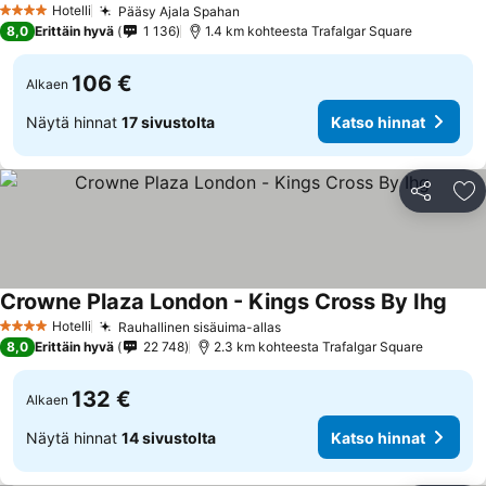
Hotelli
Pääsy Ajala Spahan
Katso hinnat
4 Tähtiluokitus
8,0
Erittäin hyvä
1 136
1.4 km kohteesta Trafalgar Square
106 €
Alkaen
Näytä hinnat
17 sivustolta
Katso hinnat
Jaa
Li
Crowne Plaza London - Kings Cross By Ihg
Kats
Hotelli
Rauhallinen sisäuima-allas
Katso hinnat
4 Tähtiluokitus
8,0
Erittäin hyvä
22 748
2.3 km kohteesta Trafalgar Square
132 €
Alkaen
Näytä hinnat
14 sivustolta
Katso hinnat