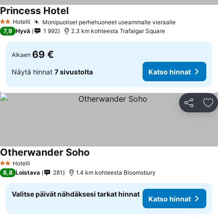
Princess Hotel
Katso hinnat
Hotelli
Monipuoliset perhehuoneet useammalle vieraalle
Katso hinna
2 Tähtiluokitus
7,9
Hyvä
1 992
2.3 km kohteesta Trafalgar Square
69 €
Alkaen
Näytä hinnat
7 sivustolta
Katso hinnat
Jaa
Li
Otherwander Soho
Katso hinnat
Hotelli
2 Tähtiluokitus
8,8
Loistava
281
1.4 km kohteesta Bloomsbury
Valitse päivät nähdäksesi tarkat hinnat
Katso hinnat