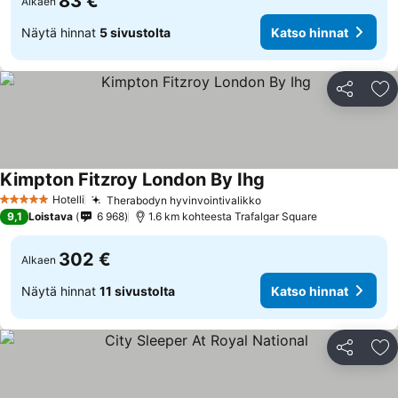
83 €
Alkaen
Näytä hinnat
5 sivustolta
Katso hinnat
Jaa
Li
Kimpton Fitzroy London By Ihg
Katso hinnat
Hotelli
Therabodyn hyvinvointivalikko
Katso hinnat
5 Tähtiluokitus
9,1
Loistava
6 968
1.6 km kohteesta Trafalgar Square
302 €
Alkaen
Näytä hinnat
11 sivustolta
Katso hinnat
Jaa
Li