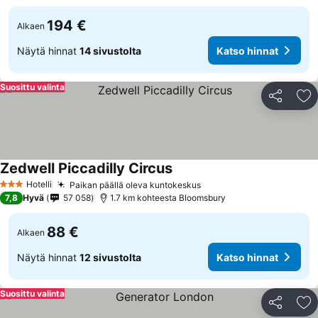
194 €
Alkaen
Näytä hinnat
14 sivustolta
Katso hinnat
Suosittu valinta
Jaa
Li
Zedwell Piccadilly Circus
Katso hinnat
Hotelli
Paikan päällä oleva kuntokeskus
Katso hinnat
3 Tähtiluokitus
7,8
Hyvä
57 058
1.7 km kohteesta Bloomsbury
88 €
Alkaen
Näytä hinnat
12 sivustolta
Katso hinnat
Suosittu valinta
Jaa
Li