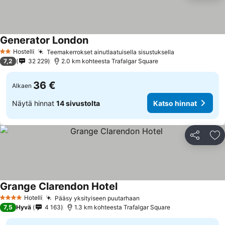
Generator London
Katso hinnat
Hostelli
Teemakerrokset ainutlaatuisella sisustuksella
Katso hinnat
2 Tähtiluokitus
7,2
32 229
2.0 km kohteesta Trafalgar Square
36 €
Alkaen
Näytä hinnat
14 sivustolta
Katso hinnat
Jaa
Li
Grange Clarendon Hotel
Katso hinnat
Hotelli
Pääsy yksityiseen puutarhaan
Katso hinnat
4 Tähtiluokitus
7,5
Hyvä
4 163
1.3 km kohteesta Trafalgar Square