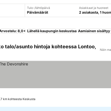
Tulo-/lähtöpäivä
Asiakkaat ja huoneet
Päivämäärät
2 asiakasta, 1 huo
Arvostelu: 8,0+
Lähellä kaupungin keskustaa
Aamiainen sisältyy
ko talo/asunto hintoja kohteessa Lontoo,
Näin ma
.7 km kohteesta Keskusta