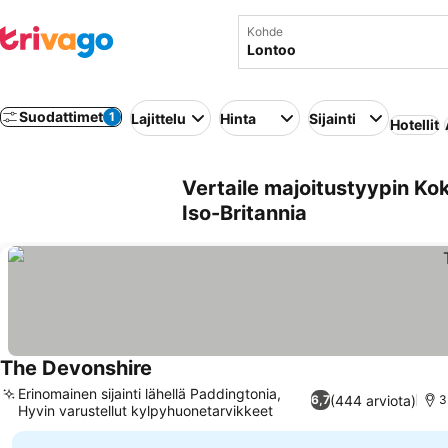
Kohde
Suodattimet
1
Lajittelu
Hinta
Sijainti
Hotellit
Vertaile majoitustyypin Ko
Iso-Britannia
The Devonshire
Erinomainen sijainti lähellä Paddingtonia,
(444 arviota)
6,7
3
Hyvin varustellut kylpyhuonetarvikkeet