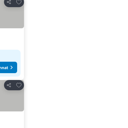
Lisää suosikkeihin
Jaa
nnat
Lisää suosikkeihin
Jaa