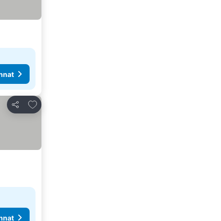
nnat
Lisää suosikkeihin
Jaa
nnat