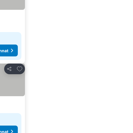
nnat
Lisää suosikkeihin
Jaa
nnat