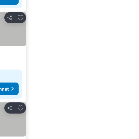
Lisää suosikkeihin
Jaa
nnat
Lisää suosikkeihin
Jaa