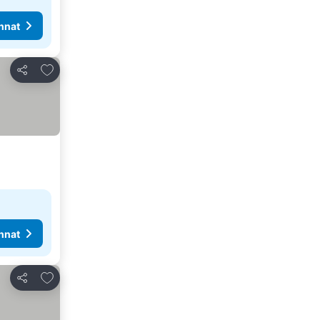
nnat
Lisää suosikkeihin
Jaa
nnat
Lisää suosikkeihin
Jaa