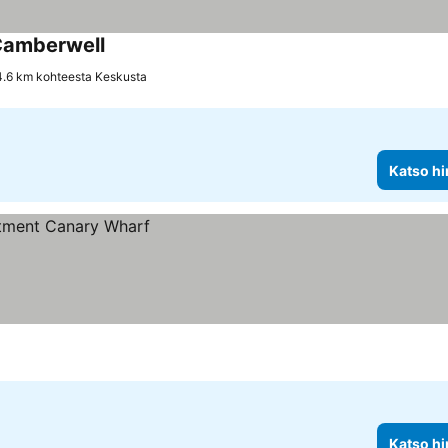
 Camberwell
4.6 km kohteesta Keskusta
Katso hi
Katso hi