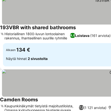
193VBR with shared bathrooms
Historiallinen 1800-luvun lontoolainen
Loistava
(161 arviota)
9,0
rakennus, Ihanteellinen suurille ryhmille
134 €
Alkaen
Näytä hinnat
2 sivustolta
Camden Rooms
Kaupunkinäkymät tietyistä majoitustiloista,
(1 121 arviota)
7,2
Omassa kylpyhuoneessa hiustenkuivaaja