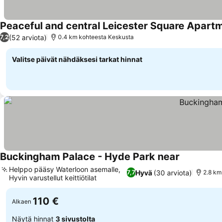
Peaceful and central Leicester Square Apart
(52 arviota)
7,2
0.4 km kohteesta Keskusta
Valitse päivät nähdäksesi tarkat hinnat
Buckingham Palace - Hyde Park near
Helppo pääsy Waterloon asemalle,
Hyvä
(30 arviota)
7,7
2.8 km
Hyvin varustellut keittiötilat
110 €
Alkaen
Näytä hinnat
3 sivustolta