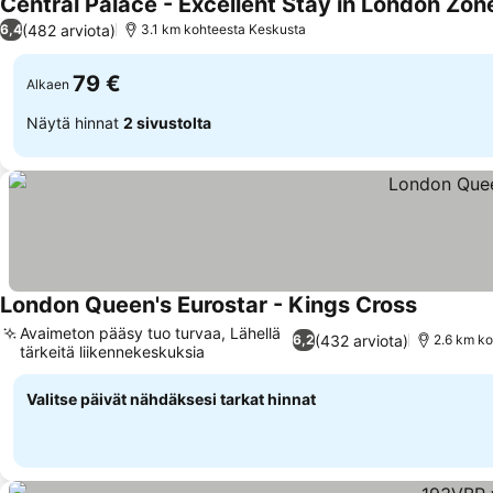
Central Palace - Excellent Stay in London Zon
(482 arviota)
6,4
3.1 km kohteesta Keskusta
79 €
Alkaen
Näytä hinnat
2 sivustolta
London Queen's Eurostar - Kings Cross
Avaimeton pääsy tuo turvaa, Lähellä
(432 arviota)
6,2
2.6 km ko
tärkeitä liikennekeskuksia
Valitse päivät nähdäksesi tarkat hinnat