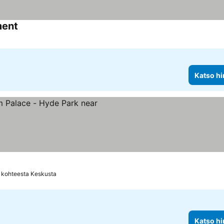
ment
Katso hi
 kohteesta Keskusta
Katso hi