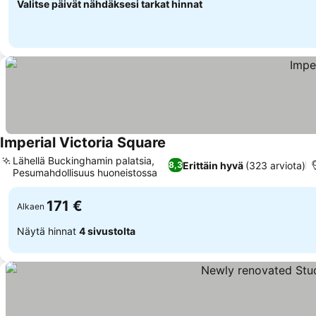
Valitse päivät nähdäksesi tarkat hinnat
Imperial Victoria Square
Lähellä Buckinghamin palatsia,
Erittäin hyvä
(323 arviota)
8,3
Pesumahdollisuus huoneistossa
171 €
Alkaen
Näytä hinnat
4 sivustolta