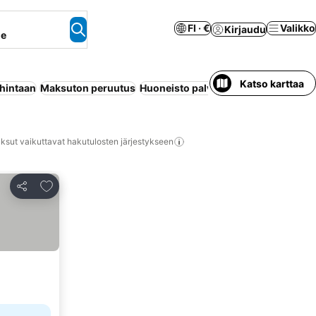
FI · €
Valikko
Kirjaudu
ne
Katso karttaa
 hintaan
Maksuton peruutus
Huoneisto palveluilla
Ilmastointi
Wi
ksut vaikuttavat hakutulosten järjestykseen
Lisää suosikkeihin
Jaa