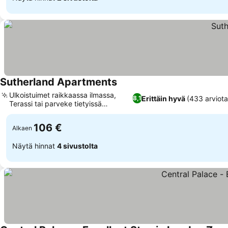
Sutherland Apartments
Ulkoistuimet raikkaassa ilmassa,
Erittäin hyvä
(433 arviota
8,1
Terassi tai parveke tietyissä
yksiköissä
106 €
Alkaen
Näytä hinnat
4 sivustolta