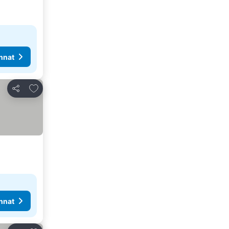
nnat
Lisää suosikkeihin
Jaa
nnat