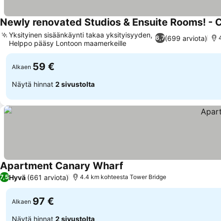
Newly renovated Studios & Ensuite Rooms! -
Yksityinen sisäänkäynti takaa yksityisyyden,
(699 arviota)
6,7
Helppo pääsy Lontoon maamerkeille
59 €
Alkaen
Näytä hinnat
2 sivustolta
Apartment Canary Wharf
Hyvä
(661 arviota)
7,5
4.4 km kohteesta Tower Bridge
97 €
Alkaen
Näytä hinnat
2 sivustolta