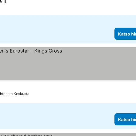
e 1
Katso hi
hteesta Keskusta
Katso hi