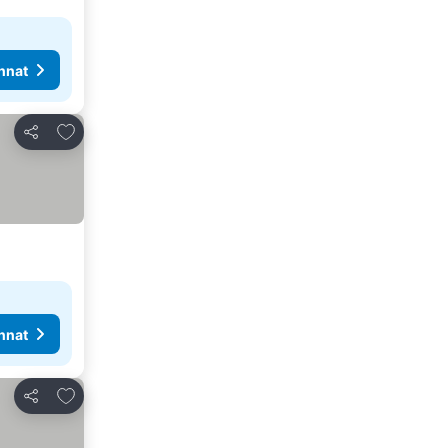
nnat
Lisää suosikkeihin
Jaa
nnat
Lisää suosikkeihin
Jaa