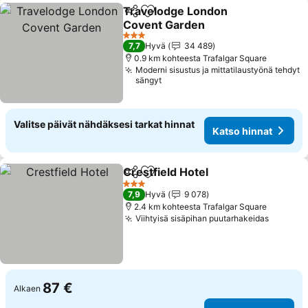
Travelodge London
Jaa
Lisää suosikkeihin
Covent Garden
3 Tähtiluokitus
7,7
Hyvä
34 489
0.9 km kohteesta Trafalgar Square
Moderni sisustus ja mittatilaustyönä tehdyt
sängyt
Valitse päivät nähdäksesi tarkat hinnat
Katso hinnat
Crestfield Hotel
Jaa
Lisää suosikkeihin
3 Tähtiluokitus
7,9
Hyvä
9 078
2.4 km kohteesta Trafalgar Square
Viihtyisä sisäpihan puutarhakeidas
87 €
Alkaen