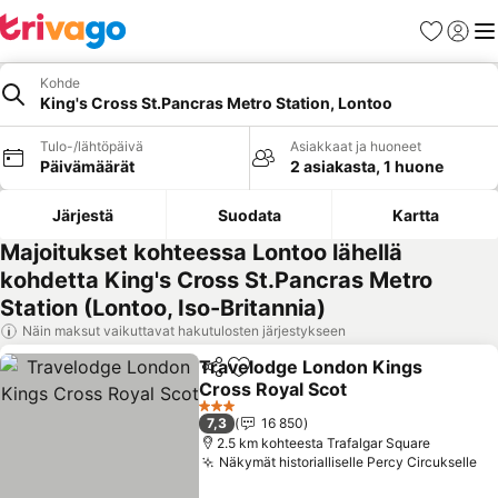
Suosikit
Kirjaud
Val
Kohde
King's Cross St.Pancras Metro Station, Lontoo
Tulo-/lähtöpäivä
Asiakkaat ja huoneet
Päivämäärät
2 asiakasta, 1 huone
Järjestä
Suodata
Kartta
Majoitukset kohteessa Lontoo lähellä
kohdetta King's Cross St.Pancras Metro
Station (Lontoo, Iso-Britannia)
Näin maksut vaikuttavat hakutulosten järjestykseen
Travelodge London Kings
Jaa
Lisää suosikkeihin
Cross Royal Scot
3 Tähtiluokitus
7,3
16 850
2.5 km kohteesta Trafalgar Square
Näkymät historialliselle Percy Circukselle