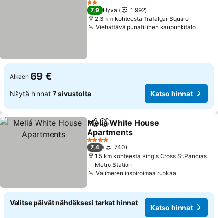
2 Tähtiluokitus
7,9
Hyvä
1 992
2.3 km kohteesta Trafalgar Square
Viehättävä punatiilinen kaupunkitalo
69 €
Alkaen
Näytä hinnat
7 sivustolta
Katso hinnat
Meliá White House
Jaa
Lisää suosikkeihin
Apartments
4 Tähtiluokitus
7,4
740
1.5 km kohteesta King's Cross St.Pancras
Metro Station
Välimeren inspiroimaa ruokaa
Valitse päivät nähdäksesi tarkat hinnat
Katso hinnat