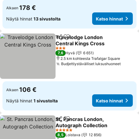
178 €
Alkaen
Näytä hinnat
13 sivustolta
Katso hinnat
Travelodge London
Jaa
Lisää suosikkeihin
Central Kings Cross
3 Tähtiluokitus
7,6
Hyvä
6 651
2.5 km kohteesta Trafalgar Square
Budjettiystävälliset luksushuoneet
106 €
Alkaen
Näytä hinnat
1 sivustolta
Katso hinnat
St. Pancras London,
Jaa
Lisää suosikkeihin
Autograph Collection
5 Tähtiluokitus
8,5
Loistava
12 856