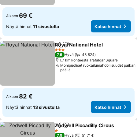
69 €
Alkaen
Näytä hinnat
11 sivustolta
Katso hinnat
Royal National Hotel
Jaa
Lisää suosikkeihin
3 Tähtiluokitus
7,5
Hyvä
43 824
1.7 km kohteesta Trafalgar Square
Monipuoliset ruokailumahdollisuudet paikan
päällä
82 €
Alkaen
Näytä hinnat
13 sivustolta
Katso hinnat
Zedwell Piccadilly Circus
Jaa
Lisää suosikkeihin
1 Tähtiluokitus
7,9
Hyvä
51 714