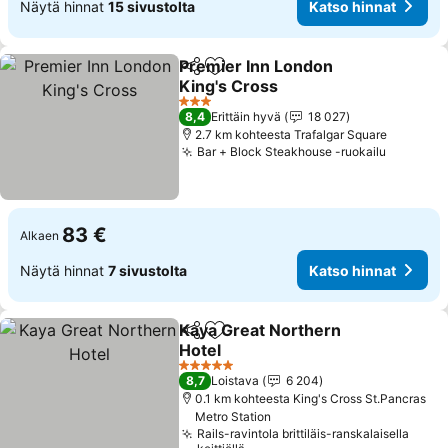
Näytä hinnat
15 sivustolta
Katso hinnat
Premier Inn London
Jaa
Lisää suosikkeihin
King's Cross
3 Tähtiluokitus
8,4
Erittäin hyvä
18 027
2.7 km kohteesta Trafalgar Square
Bar + Block Steakhouse -ruokailu
83 €
Alkaen
Näytä hinnat
7 sivustolta
Katso hinnat
Kaya Great Northern
Jaa
Lisää suosikkeihin
Hotel
5 Tähtiluokitus
8,7
Loistava
6 204
0.1 km kohteesta King's Cross St.Pancras
Metro Station
Rails-ravintola brittiläis-ranskalaisella