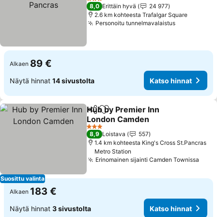
3 Tähtiluokitus
8,0
Erittäin hyvä
24 977
2.6 km kohteesta Trafalgar Square
Personoitu tunnelmavalaistus
89 €
Alkaen
Näytä hinnat
14 sivustolta
Katso hinnat
Hub by Premier Inn
Jaa
Lisää suosikkeihin
London Camden
3 Tähtiluokitus
8,9
Loistava
557
1.4 km kohteesta King's Cross St.Pancras
Metro Station
Erinomainen sijainti Camden Townissa
Suosittu valinta
183 €
Alkaen
Näytä hinnat
3 sivustolta
Katso hinnat