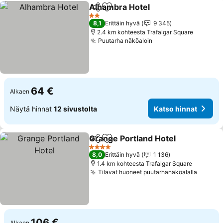
Alhambra Hotel
Jaa
Lisää suosikkeihin
2 Tähtiluokitus
8,1
Erittäin hyvä
9 345
2.4 km kohteesta Trafalgar Square
Puutarha näköaloin
64 €
Alkaen
Näytä hinnat
12 sivustolta
Katso hinnat
Grange Portland Hotel
Jaa
Lisää suosikkeihin
4 Tähtiluokitus
8,0
Erittäin hyvä
1 136
1.4 km kohteesta Trafalgar Square
Tilavat huoneet puutarhanäköalalla
106 €
Alkaen