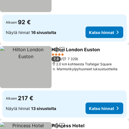
92 €
Alkaen
Näytä hinnat
16 sivustolta
Katso hinnat
Hilton London Euston
Jaa
Lisää suosikkeihin
4 Tähtiluokitus
7,3
7 329
2.0 km kohteesta Trafalgar Square
Marmorikylpyhuoneet luksustuotteilla
217 €
Alkaen
Näytä hinnat
13 sivustolta
Katso hinnat
Princess Hotel
Jaa
Lisää suosikkeihin