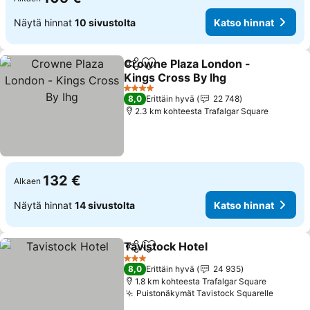
Näytä hinnat
10 sivustolta
Katso hinnat
Crowne Plaza London -
Jaa
Lisää suosikkeihin
Kings Cross By Ihg
4 Tähtiluokitus
8,0
Erittäin hyvä
22 748
2.3 km kohteesta Trafalgar Square
132 €
Alkaen
Näytä hinnat
14 sivustolta
Katso hinnat
Tavistock Hotel
Jaa
Lisää suosikkeihin
3 Tähtiluokitus
8,0
Erittäin hyvä
24 935
1.8 km kohteesta Trafalgar Square
Puistonäkymät Tavistock Squarelle