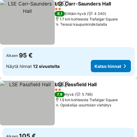
LSE Carr-Saunders Hall
Jaa
Lisää suosikkeihin
2 Tähtiluokitus
8,1
Erittäin hyvä
4 340
1.7 km kohteesta Trafalgar Square
Terassi kaupunkinäköalalla
95 €
Alkaen
Näytä hinnat
12 sivustolta
Katso hinnat
LSE Passfield Hall
Jaa
Lisää suosikkeihin
2 Tähtiluokitus
7,9
Hyvä
5 795
1.9 km kohteesta Trafalgar Square
Opiskelija-asuntolan viehätys
105 €
Alkaen