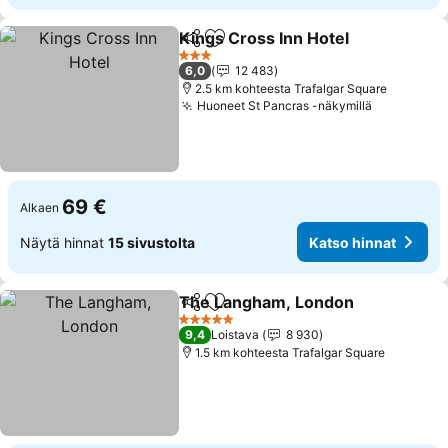
Kings Cross Inn Hotel
Jaa
Lisää suosikkeihin
3 Tähtiluokitus
6,0
12 483
2.5 km kohteesta Trafalgar Square
Huoneet St Pancras -näkymillä
69 €
Alkaen
Näytä hinnat
15 sivustolta
Katso hinnat
The Langham, London
Jaa
Lisää suosikkeihin
5 Tähtiluokitus
9,4
Loistava
8 930
1.5 km kohteesta Trafalgar Square