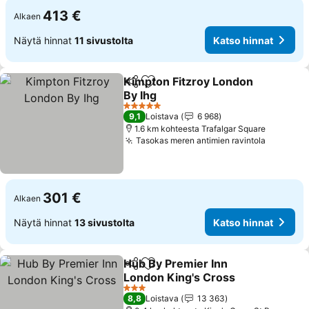
413 €
Alkaen
Näytä hinnat
11 sivustolta
Katso hinnat
Kimpton Fitzroy London
Jaa
Lisää suosikkeihin
By Ihg
5 Tähtiluokitus
9,1
Loistava
6 968
1.6 km kohteesta Trafalgar Square
Tasokas meren antimien ravintola
301 €
Alkaen
Näytä hinnat
13 sivustolta
Katso hinnat
Hub By Premier Inn
Jaa
Lisää suosikkeihin
London King's Cross
3 Tähtiluokitus
8,8
Loistava
13 363