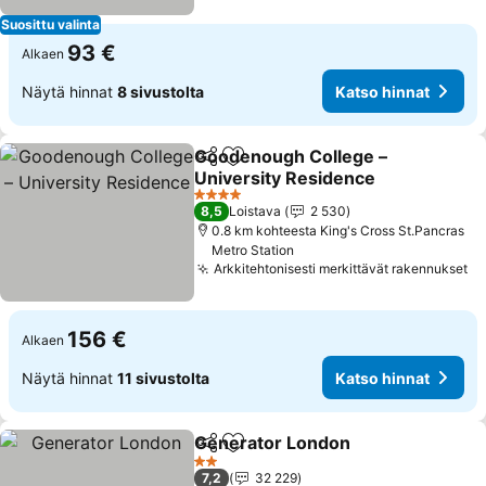
Suosittu valinta
93 €
Alkaen
Näytä hinnat
8 sivustolta
Katso hinnat
Goodenough College –
Jaa
Lisää suosikkeihin
University Residence
4 Tähtiluokitus
8,5
Loistava
2 530
0.8 km kohteesta King's Cross St.Pancras
Metro Station
Arkkitehtonisesti merkittävät rakennukset
156 €
Alkaen
Näytä hinnat
11 sivustolta
Katso hinnat
Generator London
Jaa
Lisää suosikkeihin
2 Tähtiluokitus
7,2
32 229