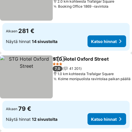
2.0 km kohteesta Trafalgar Square
Booking Office 1869 -ravintola
281 €
Alkaen
Näytä hinnat
14 sivustolta
Katso hinnat
STG Hotel Oxford Street
Jaa
Lisää suosikkeihin
3 Tähtiluokitus
7,0
41 201
1.0 km kohteesta Trafalgar Square
Kolme monipuolista ravintolaa paikan päällä
79 €
Alkaen
Näytä hinnat
12 sivustolta
Katso hinnat