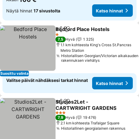
Näytä hinnat
17 sivustolta
Katso hinnat
Bedford Place Hostels
Jaa
Lisää suosikkeihin
1 Tähtiluokitus
7,5
Hyvä
1 325
1.1 km kohteesta King's Cross St.Pancras
Metro Station
Historiallisen Georgian/Victorian aikakauden
rakennuksen viehätys
Suosittu valinta
Valitse päivät nähdäksesi tarkat hinnat
Katso hinnat
Studios2Let -
Jaa
Lisää suosikkeihin
CARTWRIGHT GARDENS
3 Tähtiluokitus
7,9
Hyvä
19 476
2.1 km kohteesta Trafalgar Square
Historiallinen georgialainen rakennus