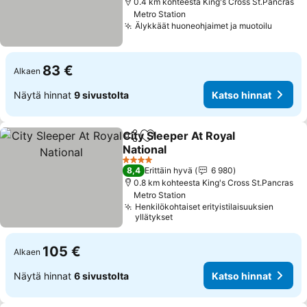
0.4 km kohteesta King's Cross St.Pancras
Metro Station
Älykkäät huoneohjaimet ja muotoilu
83 €
Alkaen
Näytä hinnat
9 sivustolta
Katso hinnat
City Sleeper At Royal
Jaa
Lisää suosikkeihin
National
4 Tähtiluokitus
8,4
Erittäin hyvä
6 980
0.8 km kohteesta King's Cross St.Pancras
Metro Station
Henkilökohtaiset erityistilaisuuksien
yllätykset
105 €
Alkaen
Näytä hinnat
6 sivustolta
Katso hinnat