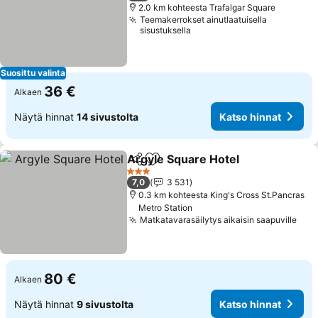
2.0 km kohteesta Trafalgar Square
Teemakerrokset ainutlaatuisella
sisustuksella
Suosittu valinta
36 €
Alkaen
Näytä hinnat
14 sivustolta
Katso hinnat
Argyle Square Hotel
Jaa
Lisää suosikkeihin
3 Tähtiluokitus
7,0
3 531
0.3 km kohteesta King's Cross St.Pancras
Metro Station
Matkatavarasäilytys aikaisin saapuville
80 €
Alkaen
Näytä hinnat
9 sivustolta
Katso hinnat