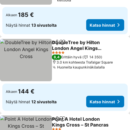
keittiöllä
185 €
Alkaen
Näytä hinnat
13 sivustolta
Katso hinnat
DoubleTree by Hilton
Jaa
Lisää suosikkeihin
London Angel Kings
Cross
4 Tähtiluokitus
8,4
Erittäin hyvä
14 350
3.0 km kohteesta Trafalgar Square
Huoneita kaupunkinäköalalla
144 €
Alkaen
Näytä hinnat
12 sivustolta
Katso hinnat
Point A Hotel London
Jaa
Lisää suosikkeihin
Kings Cross – St Pancras