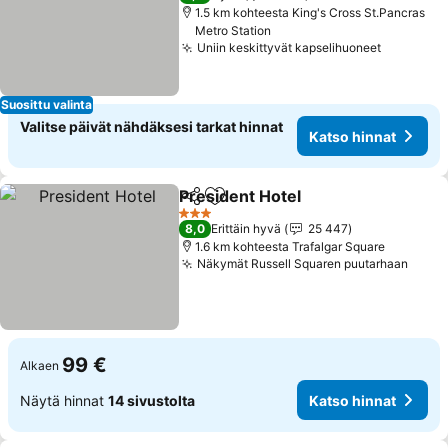
1.5 km kohteesta King's Cross St.Pancras
Metro Station
Uniin keskittyvät kapselihuoneet
Suosittu valinta
Valitse päivät nähdäksesi tarkat hinnat
Katso hinnat
President Hotel
Jaa
Lisää suosikkeihin
3 Tähtiluokitus
8,0
Erittäin hyvä
25 447
1.6 km kohteesta Trafalgar Square
Näkymät Russell Squaren puutarhaan
99 €
Alkaen
Näytä hinnat
14 sivustolta
Katso hinnat