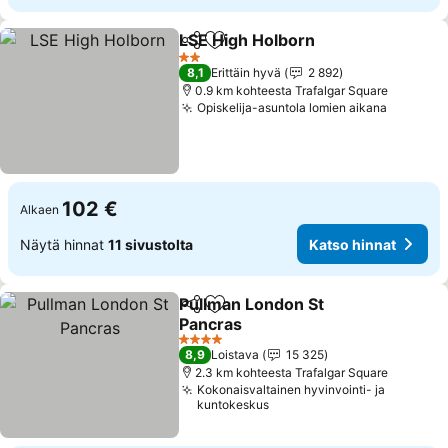
LSE High Holborn
Jaa
Lisää suosikkeihin
2 Tähtiluokitus
8,1
Erittäin hyvä
2 892
0.9 km kohteesta Trafalgar Square
Opiskelija-asuntola lomien aikana
102 €
Alkaen
Näytä hinnat
11 sivustolta
Katso hinnat
Pullman London St
Jaa
Lisää suosikkeihin
Pancras
4 Tähtiluokitus
8,9
Loistava
15 325
2.3 km kohteesta Trafalgar Square
Kokonaisvaltainen hyvinvointi- ja
kuntokeskus