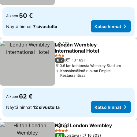
50 €
Alkaen
Näytä hinnat
7 sivustolta
Katso hinnat
London Wembley
Jaa
Lisää suosikkeihin
International Hotel
Katso hinnat
3 Tähtiluokitus
6,7
10 163
0.6 km kohteesta Wembley Stadium
Kansainvälistä ruokaa Empire
Restaurantissa
62 €
Alkaen
Näytä hinnat
12 sivustolta
Katso hinnat
Hilton London Wembley
Jaa
Lisää suosikkeihin
Ka
4 Tähtiluokitus
8,8
Loistava
16 303