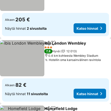
205 €
Alkaen
Näytä hinnat
2 sivustolta
Katso hinnat
ibis London Wembley
Jaa
Lisää suosikkeihin
Kats
3 Tähtiluokitus
7,8
Hyvä
12 013
0.4 km kohteesta Wembley Stadium
Hotellin oma kansainvälinen ravintola
Katso
82 €
Alkaen
Näytä hinnat
11 sivustolta
Katso hinnat
Homefield Lodge
Jaa