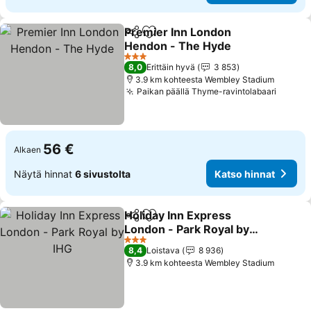
Premier Inn London
Jaa
Lisää suosikkeihin
Hendon - The Hyde
Katso hinnat
3 Tähtiluokitus
8,0
Erittäin hyvä
3 853
3.9 km kohteesta Wembley Stadium
Paikan päällä Thyme-ravintolabaari
Katso 
56 €
Alkaen
Näytä hinnat
6 sivustolta
Katso hinnat
Holiday Inn Express
Jaa
Lisää suosikkeihin
London - Park Royal by
IHG
Katso hinnat
3 Tähtiluokitus
8,4
Loistava
8 936
3.9 km kohteesta Wembley Stadium