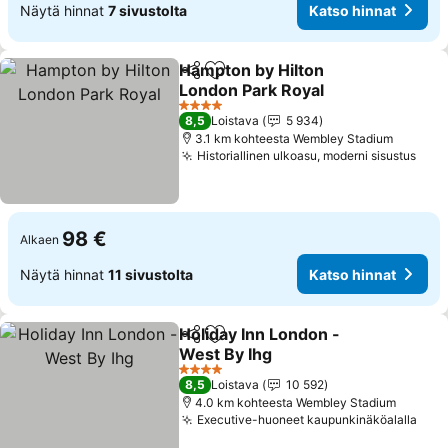
Näytä hinnat
7 sivustolta
Katso hinnat
Hampton by Hilton
Jaa
Lisää suosikkeihin
London Park Royal
Katso hinnat
4 Tähtiluokitus
8,5
Loistava
5 934
3.1 km kohteesta Wembley Stadium
Historiallinen ulkoasu, moderni sisustus
Kats
98 €
Alkaen
Näytä hinnat
11 sivustolta
Katso hinnat
Holiday Inn London -
Jaa
Lisää suosikkeihin
West By Ihg
Katso hinnat
4 Tähtiluokitus
8,5
Loistava
10 592
4.0 km kohteesta Wembley Stadium
Executive-huoneet kaupunkinäköalalla
Kats