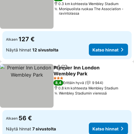
0.3 km kohteesta Wembley Stadium
Monipuolista ruokaa The Association -
ravintolassa
127 €
Alkaen
Näytä hinnat
12 sivustolta
Katso hinnat
Premier Inn London
Jaa
Lisää suosikkeihin
Wembley Park
Katso hinnat
3 Tähtiluokitus
8,4
Erittäin hyvä
9 944
0.8 km kohteesta Wembley Stadium
Wembley Stadiumin vieressä
Katso hinna
56 €
Alkaen
Näytä hinnat
7 sivustolta
Katso hinnat