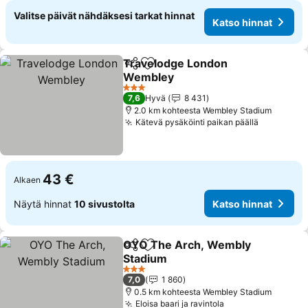
Valitse päivät nähdäksesi tarkat hinnat
Katso hinnat
Travelodge London
Jaa
Lisää suosikkeihin
Wembley
Katso hinnat
3 Tähtiluokitus
7,6
Hyvä
8 431
2.0 km kohteesta Wembley Stadium
Kätevä pysäköinti paikan päällä
Katso hin
43 €
Alkaen
Näytä hinnat
10 sivustolta
Katso hinnat
OYO The Arch, Wembly
Jaa
Lisää suosikkeihin
Stadium
Katso hinnat
3 Tähtiluokitus
7,0
1 860
0.5 km kohteesta Wembley Stadium
Eloisa baari ja ravintola
Katso hinnat