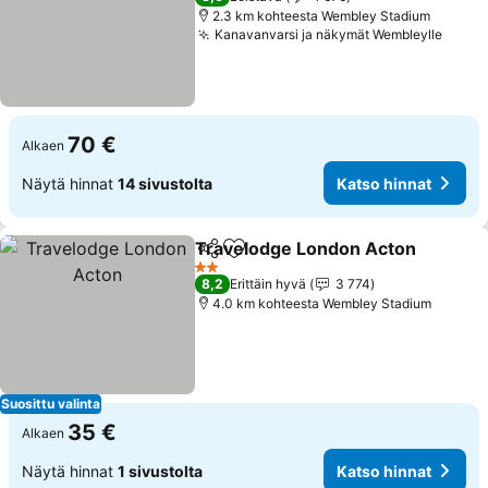
2.3 km kohteesta Wembley Stadium
Kanavanvarsi ja näkymät Wembleylle
Katso
70 €
Alkaen
Näytä hinnat
14 sivustolta
Katso hinnat
Travelodge London Acton
Jaa
Lisää suosikkeihin
2 Tähtiluokitus
8,2
Erittäin hyvä
3 774
4.0 km kohteesta Wembley Stadium
Suosittu valinta
35 €
Alkaen
Näytä hinnat
1 sivustolta
Katso hinnat