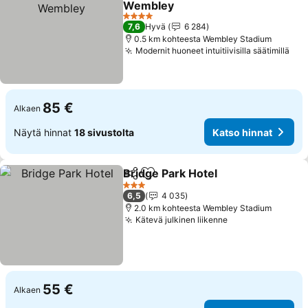
Wembley
Katso hinnat
4 Tähtiluokitus
7,6
Hyvä
6 284
0.5 km kohteesta Wembley Stadium
Modernit huoneet intuitiivisilla säätimillä
Kat
85 €
Alkaen
Näytä hinnat
18 sivustolta
Katso hinnat
Bridge Park Hotel
Jaa
Lisää suosikkeihin
Katso hi
3 Tähtiluokitus
6,5
4 035
2.0 km kohteesta Wembley Stadium
Kätevä julkinen liikenne
Katso hinnat
55 €
Alkaen