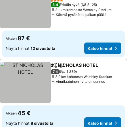
Katso hinnat
4 Tähtiluokitus
8,4
Erittäin hyvä
8 125
3.1 km kohteesta Wembley Stadium
Kätevä pysäköinti paikan päällä
Katso hin
87 €
Alkaen
Näytä hinnat
12 sivustolta
Katso hinnat
ST NICHOLAS HOTEL
Jaa
Lisää suosikkeihin
Kats
7,4
1 339
3.9 km kohteesta Wembley Stadium
Ainutlaatuinen rivitalomuunnos
Katso hinn
45 €
Alkaen
Näytä hinnat
8 sivustolta
Katso hinnat