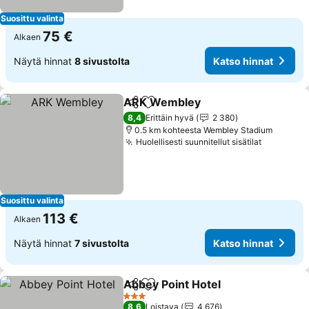
Suosittu valinta
75 €
Alkaen
Näytä hinnat
8 sivustolta
Katso hinnat
ARK Wembley
Jaa
Lisää suosikkeihin
Katso hinna
8,4
Erittäin hyvä
2 380
0.5 km kohteesta Wembley Stadium
Huolellisesti suunnitellut sisätilat
Katso hi
Suosittu valinta
113 €
Alkaen
Näytä hinnat
7 sivustolta
Katso hinnat
Abbey Point Hotel
Jaa
Lisää suosikkeihin
Katso hi
3 Tähtiluokitus
8,6
Loistava
4 676