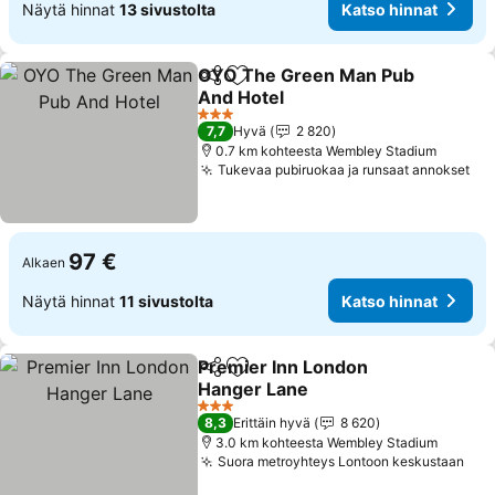
Näytä hinnat
13 sivustolta
Katso hinnat
OYO The Green Man Pub
Jaa
Lisää suosikkeihin
And Hotel
Katso hinnat
3 Tähtiluokitus
7,7
Hyvä
2 820
0.7 km kohteesta Wembley Stadium
Tukevaa pubiruokaa ja runsaat annokset
Kat
97 €
Alkaen
Näytä hinnat
11 sivustolta
Katso hinnat
Premier Inn London
Jaa
Lisää suosikkeihin
Hanger Lane
Katso hinnat
3 Tähtiluokitus
8,3
Erittäin hyvä
8 620
3.0 km kohteesta Wembley Stadium
Suora metroyhteys Lontoon keskustaan
Kat