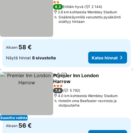
Lisää suosikkeihin
Katso hin
2 Tähtiluokitus
8,3
Erittäin hyvä
2 144
2.6 km kohteesta Wembley Stadium
Sisäänkäynnillä varustettu pysäköinti
sisältyy hintaan
58 €
Alkaen
Näytä hinnat
8 sivustolta
Katso hinnat
Premier Inn London
Jaa
Lisää suosikkeihin
Harrow
Katso hinnat
3 Tähtiluokitus
7,4
5 792
4.0 km kohteesta Wembley Stadium
Hotellin oma Beefeater-ravintola ja
olutpuutarha
Suosittu valinta
56 €
Alkaen