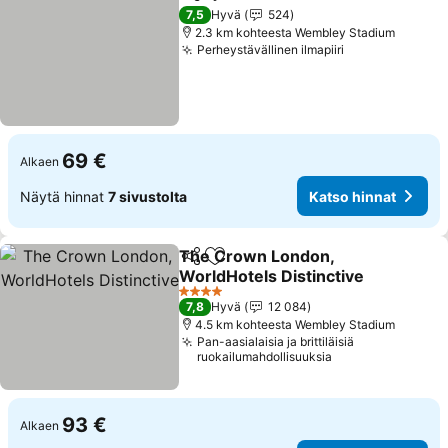
Jaa
Lisää suosikkeihin
Katso hinnat
7,5
Hyvä
524
2.3 km kohteesta Wembley Stadium
Perheystävällinen ilmapiiri
Katso hinnat
69 €
Alkaen
Näytä hinnat
7 sivustolta
Katso hinnat
The Crown London,
Jaa
Lisää suosikkeihin
WorldHotels Distinctive
Katso hinnat
4 Tähtiluokitus
7,8
Hyvä
12 084
4.5 km kohteesta Wembley Stadium
Pan-aasialaisia ja brittiläisiä
ruokailumahdollisuuksia
93 €
Alkaen