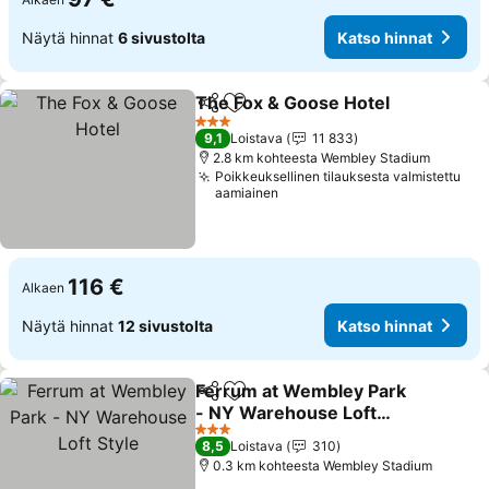
Näytä hinnat
6 sivustolta
Katso hinnat
The Fox & Goose Hotel
Jaa
Lisää suosikkeihin
Kat
3 Tähtiluokitus
9,1
Loistava
11 833
2.8 km kohteesta Wembley Stadium
Poikkeuksellinen tilauksesta valmistettu
aamiainen
116 €
Alkaen
Näytä hinnat
12 sivustolta
Katso hinnat
Ferrum at Wembley Park
Jaa
Lisää suosikkeihin
- NY Warehouse Loft
Style
Katso hinnat
3 Tähtiluokitus
8,5
Loistava
310
0.3 km kohteesta Wembley Stadium