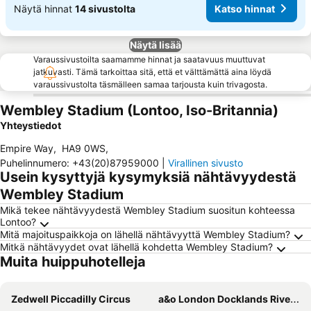
Näytä hinnat
14 sivustolta
Katso hinnat
Näytä lisää
Varaussivustoilta saamamme hinnat ja saatavuus muuttuvat
jatkuvasti. Tämä tarkoittaa sitä, että et välttämättä aina löydä
varaussivustolta täsmälleen samaa tarjousta kuin trivagosta.
Wembley Stadium (Lontoo, Iso-Britannia)
Yhteystiedot
Empire Way
,
HA9 0WS
,
Puhelinnumero
:
+43(20)87959000
|
Virallinen sivusto
Usein kysyttyjä kysymyksiä nähtävyydestä
Wembley Stadium
Mikä tekee nähtävyydestä Wembley Stadium suositun kohteessa
Lontoo?
Mitä majoituspaikkoja on lähellä nähtävyyttä Wembley Stadium?
Mitkä nähtävyydet ovat lähellä kohdetta Wembley Stadium?
Muita huippuhotelleja
Zedwell Piccadilly Circus
a&o London Docklands Riverside