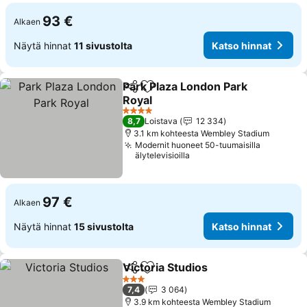
93 €
Alkaen
Näytä hinnat
11 sivustolta
Katso hinnat
Park Plaza London Park
Jaa
Lisää suosikkeihin
Royal
Katso hinnat
4 Tähtiluokitus
8,7
Loistava
12 334
3.1 km kohteesta Wembley Stadium
Modernit huoneet 50-tuumaisilla
älytelevisioilla
97 €
Alkaen
Näytä hinnat
15 sivustolta
Katso hinnat
Victoria Studios
Jaa
Lisää suosikkeihin
Katso hinn
3 Tähtiluokitus
7,4
3 064
3.9 km kohteesta Wembley Stadium