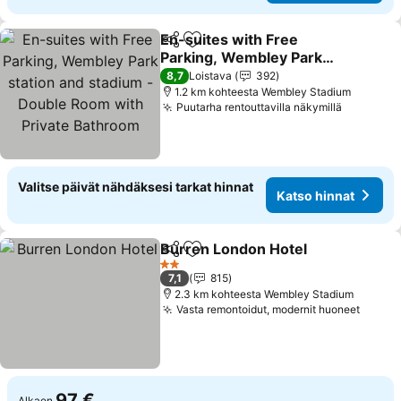
En-suites with Free
Jaa
Lisää suosikkeihin
Parking, Wembley Park
station and stadium -
Katso hinnat
8,7
Loistava
392
Double Room with Private
1.2 km kohteesta Wembley Stadium
Puutarha rentouttavilla näkymillä
Katso hi
Bathroom
Valitse päivät nähdäksesi tarkat hinnat
Katso hinnat
Burren London Hotel
Jaa
Lisää suosikkeihin
Katso
2 Tähtiluokitus
7,1
815
2.3 km kohteesta Wembley Stadium
Vasta remontoidut, modernit huoneet
Katso
97 €
Alkaen