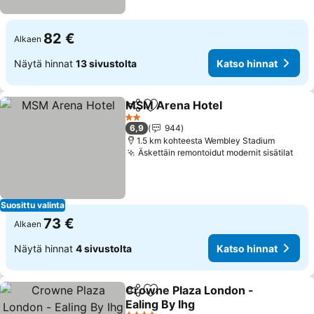
82 €
Alkaen
Näytä hinnat
13 sivustolta
Katso hinnat
MSM Arena Hotel
Jaa
Lisää suosikkeihin
Katso hi
2 Tähtiluokitus
6,9
944
1.5 km kohteesta Wembley Stadium
Äskettäin remontoidut modernit sisätilat
Kat
Suosittu valinta
73 €
Alkaen
Näytä hinnat
4 sivustolta
Katso hinnat
Crowne Plaza London -
Jaa
Lisää suosikkeihin
Ealing By Ihg