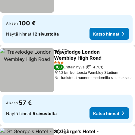
100 €
Alkaen
Näytä hinnat
12 sivustolta
Katso hinnat
Travelodge London
Jaa
Lisää suosikkeihin
Wembley High Road
Katso hinnat
3 Tähtiluokitus
8,0
Erittäin hyvä
4 781
1.2 km kohteesta Wembley Stadium
Uudistetut huoneet modernilla sisustuksella
K
57 €
Alkaen
Näytä hinnat
5 sivustolta
Katso hinnat
St George's Hotel -
Jaa
Lisää suosikkeihin