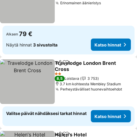
Erinomainen äänieristys
Katso hinnat
79 €
Alkaen
Näytä hinnat
3 sivustolta
Katso hinnat
Travelodge London Brent
Jaa
Lisää suosikkeihin
Cross
Katso hinnat
2 Tähtiluokitus
8,5
Loistava
3 753
3.7 km kohteesta Wembley Stadium
Perheystävälliset huonevaihtoehdot
Katso 
Valitse päivät nähdäksesi tarkat hinnat
Katso hinnat
Helen's Hotel