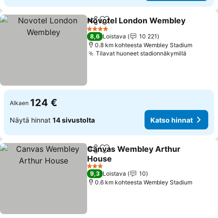
Novotel London Wembley
Jaa
Lisää suosikkeihin
4 Tähtiluokitus
8,6
Loistava
10 221
0.8 km kohteesta Wembley Stadium
Tilavat huoneet stadionnäkymillä
Katso hi
124 €
Alkaen
Näytä hinnat
14 sivustolta
Katso hinnat
Canvas Wembley Arthur
Jaa
Lisää suosikkeihin
House
Katso hinnat
3 Tähtiluokitus
9,3
Loistava
10
0.6 km kohteesta Wembley Stadium