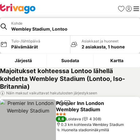
Suosikit
Kirjaud
Val
Kohde
Wembley Stadium, Lontoo
Tulo-/lähtöpäivä
Asiakkaat ja huoneet
Päivämäärät
2 asiakasta, 1 huone
Järjestä
Suodata
Kartta
Majoitukset kohteessa Lontoo lähellä
kohdetta Wembley Stadium (Lontoo, Iso-
Britannia)
Näin maksut vaikuttavat hakutulosten järjestykseen
Premier Inn London
Jaa
Lisää suosikkeihin
Wembley Stadium
Katso hinnat
3 Tähtiluokitus
8,6
Loistava
4 308
0.3 km kohteesta Wembley Stadium
Huoneita stadioninäkymillä
Katso hinnat