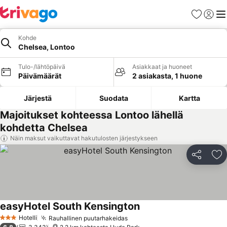
Suosikit
Kirjaud
Val
Kohde
Chelsea, Lontoo
Tulo-/lähtöpäivä
Asiakkaat ja huoneet
Päivämäärät
2 asiakasta, 1 huone
Järjestä
Suodata
Kartta
Majoitukset kohteessa Lontoo lähellä
kohdetta Chelsea
Näin maksut vaikuttavat hakutulosten järjestykseen
Jaa
Li
easyHotel South Kensington
Hotelli
Rauhallinen puutarhakeidas
3 Tähtiluokitus