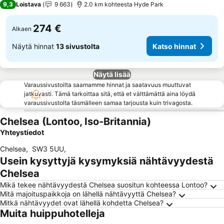
9,3
Loistava
9 663
2.0 km kohteesta Hyde Park
274 €
Alkaen
Näytä hinnat
13 sivustolta
Katso hinnat
Näytä lisää
Varaussivustoilta saamamme hinnat ja saatavuus muuttuvat
jatkuvasti. Tämä tarkoittaa sitä, että et välttämättä aina löydä
varaussivustolta täsmälleen samaa tarjousta kuin trivagosta.
Chelsea (Lontoo, Iso-Britannia)
Yhteystiedot
Chelsea
,
SW3 5UU
,
Usein kysyttyjä kysymyksiä nähtävyydestä
Chelsea
Mikä tekee nähtävyydestä Chelsea suositun kohteessa Lontoo?
Mitä majoituspaikkoja on lähellä nähtävyyttä Chelsea?
Mitkä nähtävyydet ovat lähellä kohdetta Chelsea?
Muita huippuhotelleja