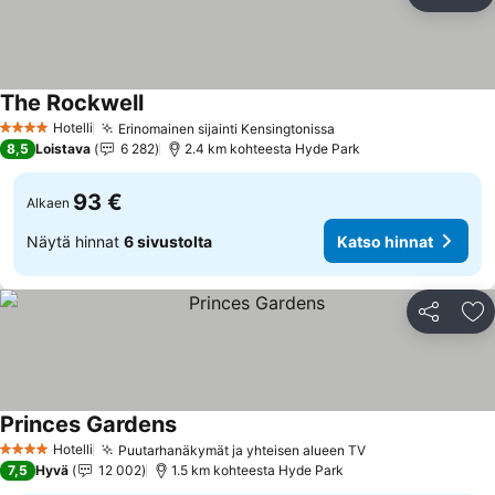
Jaa
Li
The Rockwell
Hotelli
Erinomainen sijainti Kensingtonissa
4 Tähtiluokitus
8,5
Loistava
6 282
2.4 km kohteesta Hyde Park
93 €
Alkaen
Näytä hinnat
6 sivustolta
Katso hinnat
Jaa
Li
Princes Gardens
Hotelli
Puutarhanäkymät ja yhteisen alueen TV
4 Tähtiluokitus
7,5
Hyvä
12 002
1.5 km kohteesta Hyde Park