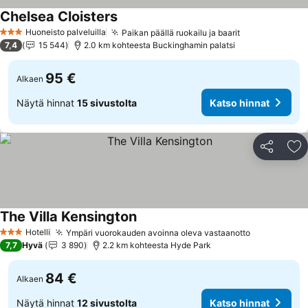
Chelsea Cloisters
Huoneisto palveluilla
Paikan päällä ruokailu ja baarit
3 Tähtiluokitus
7,4
15 544
2.0 km kohteesta Buckinghamin palatsi
95 €
Alkaen
Näytä hinnat
15 sivustolta
Katso hinnat
Jaa
Li
The Villa Kensington
Hotelli
Ympäri vuorokauden avoinna oleva vastaanotto
3 Tähtiluokitus
7,7
Hyvä
3 890
2.2 km kohteesta Hyde Park
84 €
Alkaen
Näytä hinnat
12 sivustolta
Katso hinnat