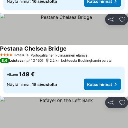
Näytä hinnat
16 sivustolta
Katso hinnat
Jaa
Li
Pestana Chelsea Bridge
Hotelli
Portugalilainen kulinaarinen elämys
4 Tähtiluokitus
8,6
Loistava
13 150
2.2 km kohteesta Buckinghamin palatsi
149 €
Alkaen
Näytä hinnat
15 sivustolta
Katso hinnat
Jaa
Li