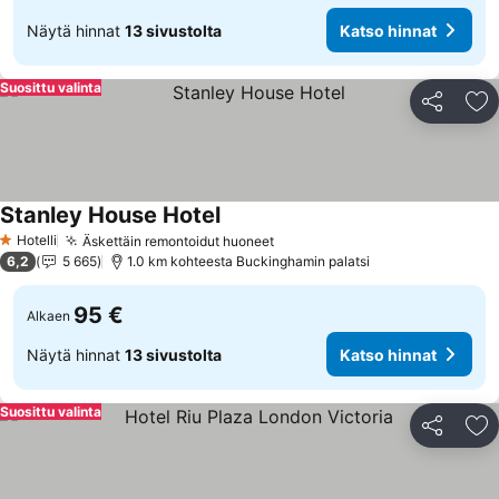
Näytä hinnat
13 sivustolta
Katso hinnat
Suosittu valinta
Jaa
Li
Stanley House Hotel
Hotelli
Äskettäin remontoidut huoneet
1 Tähtiluokitus
6,2
5 665
1.0 km kohteesta Buckinghamin palatsi
95 €
Alkaen
Näytä hinnat
13 sivustolta
Katso hinnat
Suosittu valinta
Jaa
Li