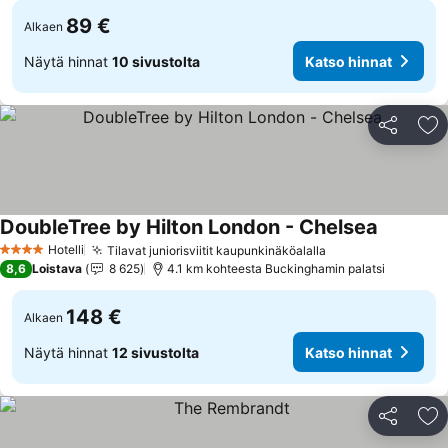
89 €
Alkaen
Näytä hinnat
10 sivustolta
Katso hinnat
Jaa
Li
DoubleTree by Hilton London - Chelsea
Hotelli
Tilavat juniorisviitit kaupunkinäköalalla
4 Tähtiluokitus
8,6
Loistava
8 625
4.1 km kohteesta Buckinghamin palatsi
148 €
Alkaen
Näytä hinnat
12 sivustolta
Katso hinnat
Jaa
Li