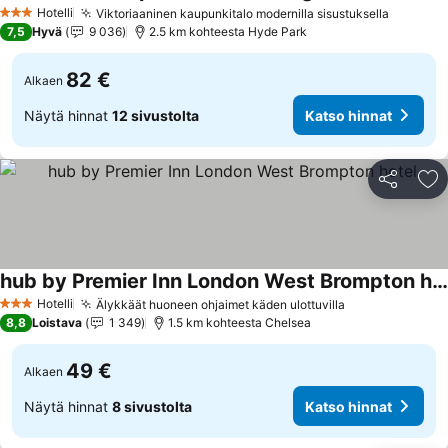
Hotelli
Viktoriaaninen kaupunkitalo modernilla sisustuksella
3 Tähtiluokitus
7,5
Hyvä
9 036
2.5 km kohteesta Hyde Park
82 €
Alkaen
Näytä hinnat
12 sivustolta
Katso hinnat
Jaa
Li
hub by Premier Inn London West Brompton hotel
Hotelli
Älykkäät huoneen ohjaimet käden ulottuvilla
3 Tähtiluokitus
8,8
Loistava
1 349
1.5 km kohteesta Chelsea
49 €
Alkaen
Näytä hinnat
8 sivustolta
Katso hinnat