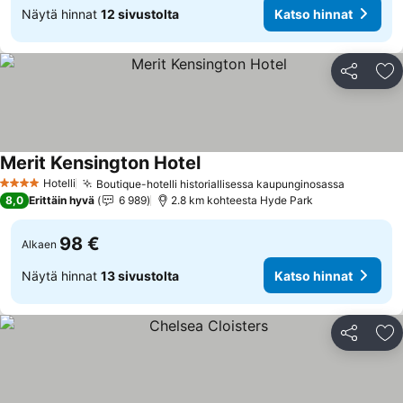
Näytä hinnat
12 sivustolta
Katso hinnat
Jaa
Li
Merit Kensington Hotel
Hotelli
Boutique-hotelli historiallisessa kaupunginosassa
4 Tähtiluokitus
8,0
Erittäin hyvä
6 989
2.8 km kohteesta Hyde Park
98 €
Alkaen
Näytä hinnat
13 sivustolta
Katso hinnat
Jaa
Li