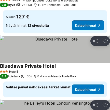
Hotelli
Monipuoliset ruokailu- ja oleskelutilat
4 Tähtiluokitus
7,8
Hyvä
27 113
1.9 km kohteesta Hyde Park
127 €
Alkaen
Näytä hinnat
12 sivustolta
Katso hinnat
Jaa
Li
Bluedaws Private Hotel
Hotelli
3 Tähtiluokitus
8,9
Loistava
30
0.4 km kohteesta Hyde Park
Valitse päivät nähdäksesi tarkat hinnat
Katso hinnat
Jaa
Li