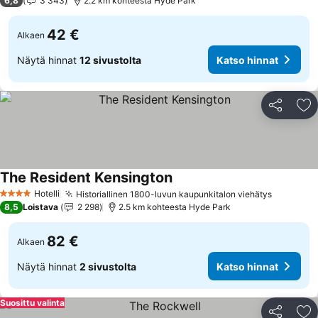
6,8
3 343
2.2 km kohteesta Hyde Park
42 €
Alkaen
Näytä hinnat
12 sivustolta
Katso hinnat
Jaa
Li
The Resident Kensington
Hotelli
Historiallinen 1800-luvun kaupunkitalon viehätys
4 Tähtiluokitus
8,5
Loistava
2 298
2.5 km kohteesta Hyde Park
82 €
Alkaen
Näytä hinnat
2 sivustolta
Katso hinnat
Suosittu valinta