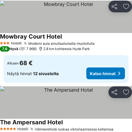
Jaa
Li
Mowbray Court Hotel
Hotelli
Moderni aula ainutlaatuisella muotoilulla
3 Tähtiluokitus
7,6
Hyvä
7 968
2.8 km kohteesta Hyde Park
68 €
Alkaen
Näytä hinnat
12 sivustolta
Katso hinnat
Jaa
Li
The Ampersand Hotel
Hotelli
Välimerellistä ruokaa viktoriaanisessa kellarissa
5 Tähtiluokitus