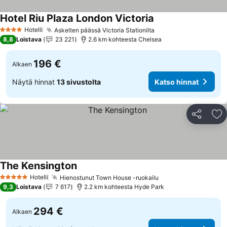
Hotel Riu Plaza London Victoria
Hotelli
Askelten päässä Victoria Stationilta
4 Tähtiluokitus
8,8
Loistava
23 221
2.6 km kohteesta Chelsea
196 €
Alkaen
Näytä hinnat
13 sivustolta
Katso hinnat
Jaa
Li
The Kensington
Hotelli
Hienostunut Town House -ruokailu
5 Tähtiluokitus
9,3
Loistava
7 617
2.2 km kohteesta Hyde Park
294 €
Alkaen