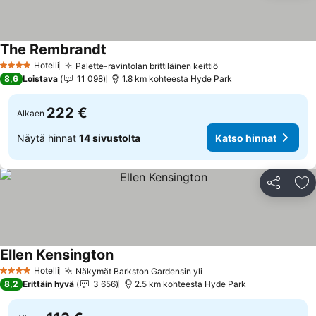
The Rembrandt
Hotelli
Palette-ravintolan brittiläinen keittiö
4 Tähtiluokitus
8,6
Loistava
11 098
1.8 km kohteesta Hyde Park
222 €
Alkaen
Näytä hinnat
14 sivustolta
Katso hinnat
Jaa
Li
Ellen Kensington
Hotelli
Näkymät Barkston Gardensin yli
4 Tähtiluokitus
8,2
Erittäin hyvä
3 656
2.5 km kohteesta Hyde Park