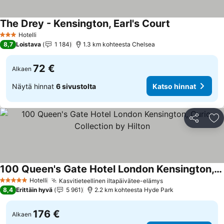
The Drey - Kensington, Earl's Court
Hotelli
3 Tähtiluokitus
8,7
Loistava
1 184
1.3 km kohteesta Chelsea
72 €
Alkaen
Näytä hinnat
6 sivustolta
Katso hinnat
Jaa
Li
100 Queen's Gate Hotel London Kensington, Curio Collection by Hilton
Hotelli
Kasvitieteellinen iltapäivätee-elämys
5 Tähtiluokitus
8,4
Erittäin hyvä
5 961
2.2 km kohteesta Hyde Park
176 €
Alkaen