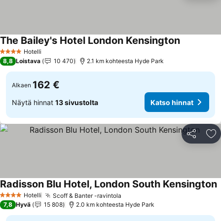
The Bailey's Hotel London Kensington
Hotelli
4 Tähtiluokitus
8,8
Loistava
10 470
2.1 km kohteesta Hyde Park
162 €
Alkaen
Näytä hinnat
13 sivustolta
Katso hinnat
Jaa
Li
Radisson Blu Hotel, London South Kensington
Hotelli
Scoff & Banter -ravintola
4 Tähtiluokitus
7,8
Hyvä
15 808
2.0 km kohteesta Hyde Park