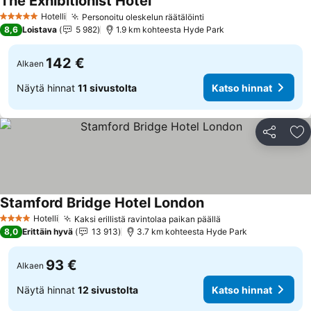
The Exhibitionist Hotel
Hotelli
Personoitu oleskelun räätälöinti
5 Tähtiluokitus
8,6
Loistava
5 982
1.9 km kohteesta Hyde Park
142 €
Alkaen
Näytä hinnat
11 sivustolta
Katso hinnat
Jaa
Li
Stamford Bridge Hotel London
Hotelli
Kaksi erillistä ravintolaa paikan päällä
4 Tähtiluokitus
8,0
Erittäin hyvä
13 913
3.7 km kohteesta Hyde Park
93 €
Alkaen
Näytä hinnat
12 sivustolta
Katso hinnat