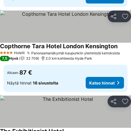
Jaa
Li
Copthorne Tara Hotel London Kensington
Hotelli
Panoraamanäkymät kaupunkiin ylemmistä kerroksista
4 Tähtiluokitus
7,5
Hyvä
32 709
2.0 km kohteesta Hyde Park
87 €
Alkaen
Näytä hinnat
16 sivustolta
Katso hinnat
Jaa
Li