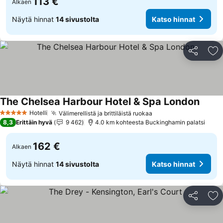
113 €
Alkaen
Näytä hinnat
14 sivustolta
Katso hinnat
Jaa
Li
The Chelsea Harbour Hotel & Spa London
Hotelli
Välimerellistä ja brittiläistä ruokaa
5 Tähtiluokitus
8,3
Erittäin hyvä
9 462
4.0 km kohteesta Buckinghamin palatsi
162 €
Alkaen
Näytä hinnat
14 sivustolta
Katso hinnat
Jaa
Li