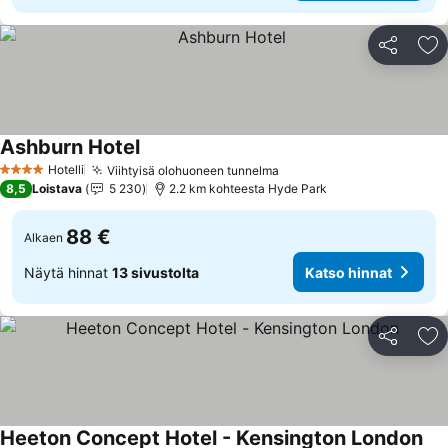
Jaa
Li
Ashburn Hotel
Hotelli
Viihtyisä olohuoneen tunnelma
4 Tähtiluokitus
8,5
Loistava
5 230
2.2 km kohteesta Hyde Park
88 €
Alkaen
Näytä hinnat
13 sivustolta
Katso hinnat
Jaa
Li
Heeton Concept Hotel - Kensington London