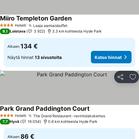
Miiro Templeton Garden
Hotelli
Laaja aamiaisbuffet
4 Tähtiluokitus
9,1
Loistava
3 922
3.3 km kohteesta Hyde Park
134 €
Alkaen
Näytä hinnat
13 sivustolta
Katso hinnat
Jaa
Li
Park Grand Paddington Court
Hotelli
The Grand Restaurant -ravintolakokemus
4 Tähtiluokitus
7,7
Hyvä
16 054
0.6 km kohteesta Hyde Park
86 €
Alkaen