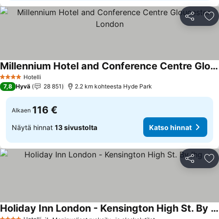
Jaa
Li
Millennium Hotel and Conference Centre Gloucester London
Hotelli
4 Tähtiluokitus
7,8
Hyvä
28 851
2.2 km kohteesta Hyde Park
116 €
Alkaen
Näytä hinnat
13 sivustolta
Katso hinnat
Jaa
Li
Holiday Inn London - Kensington High St. By Ihg