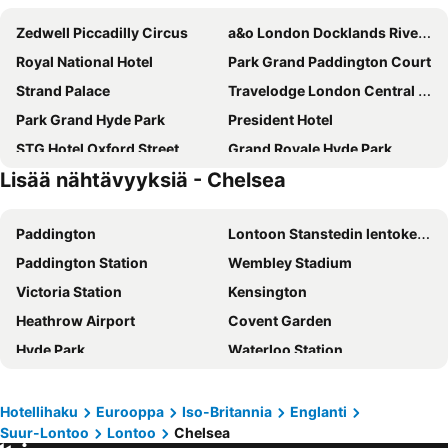
Zedwell Piccadilly Circus
a&o London Docklands Riverside
Royal National Hotel
Park Grand Paddington Court
Strand Palace
Travelodge London Central City Road
Park Grand Hyde Park
President Hotel
STG Hotel Oxford Street
Grand Royale Hyde Park
Lisää nähtävyyksiä - Chelsea
Park Plaza London Riverbank
ibis budget London Whitechapel - Brick Lane
Hampton by Hilton London City
Holiday Inn Express London - Ealing By Ihg
Paddington
Lontoon Stanstedin lentokenttä
Copthorne Tara Hotel London Kensington
Premier Inn London County Hall
Paddington Station
Wembley Stadium
Tavistock Hotel
DoubleTree by Hilton London - Chelsea
Victoria Station
Kensington
Charlotte Street Rooms by News Hotel
Premier Inn London Paddington - Paddington Station
Heathrow Airport
Covent Garden
Assembly Leicester Square
Park Plaza Westminster Bridge Hotel
Hyde Park
Waterloo Station
Central Park Hotel
Hilton London Metropole
Soho
Liverpool Street Station
Ebury House Hotel
City London Hotel
Gatwickin lentokenttä
Camden Town
Travelodge London Kings Cross Royal Scot
Ramada by Wyndham London North M1
Hotellihaku
Eurooppa
Iso-Britannia
Englanti
Suur-Lontoo
Lontoo
Chelsea
Bayswater
Oxford Street
Travelodge London City
hub by Premier Inn London Westminster Abbey hotel