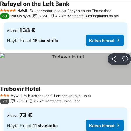
Rafayel on the Left Bank
Hotelli
Joenrantaruokailua Banyan on the Thamesissa
5 Tähtiluokitus
8,1
Erittäin hyvä
8 861
4.2 km kohteesta Buckinghamin palatsi
138 €
Alkaen
Näytä hinnat
15 sivustolta
Katso hinnat
Jaa
Li
Trebovir Hotel
Hotelli
Klassiset Länsi-Lontoon kaupunkitalot
3 Tähtiluokitus
7,1
7 290
2.7 km kohteesta Hyde Park
73 €
Alkaen
Näytä hinnat
11 sivustolta
Katso hinnat