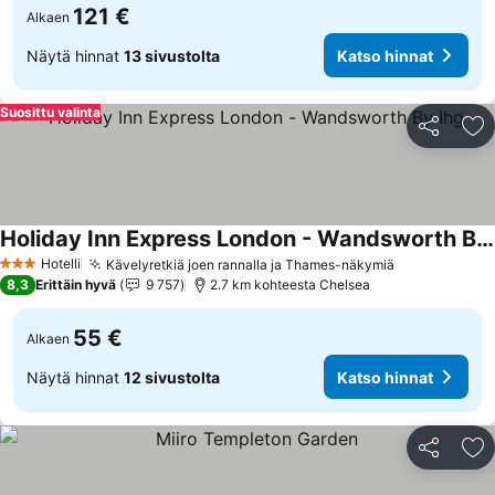
121 €
Alkaen
Näytä hinnat
13 sivustolta
Katso hinnat
Suosittu valinta
Jaa
Li
Holiday Inn Express London - Wandsworth By Ihg
Hotelli
Kävelyretkiä joen rannalla ja Thames-näkymiä
3 Tähtiluokitus
8,3
Erittäin hyvä
9 757
2.7 km kohteesta Chelsea
55 €
Alkaen
Näytä hinnat
12 sivustolta
Katso hinnat
Jaa
Li