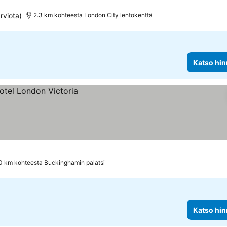
rviota)
2.3 km kohteesta London City lentokenttä
Katso hin
.0 km kohteesta Buckinghamin palatsi
Katso hin