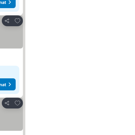
nat
Lisää suosikkeihin
Jaa
nat
Lisää suosikkeihin
Jaa