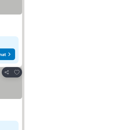
nat
Lisää suosikkeihin
Jaa