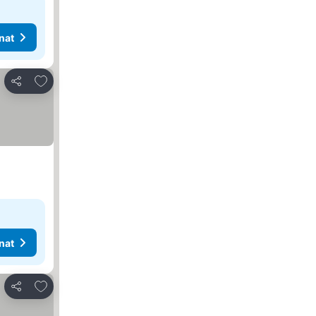
nat
Lisää suosikkeihin
Jaa
nat
Lisää suosikkeihin
Jaa