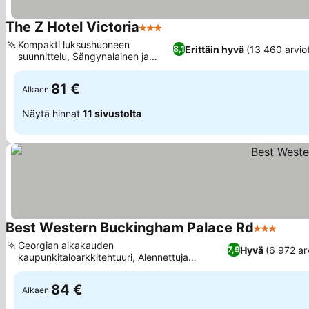
The Z Hotel Victoria
3 Tähtiluokitus
Kompakti luksushuoneen
Erittäin hyvä
(13 460 arvio
8,1
suunnittelu, Sängynalainen ja
seinäsäilytys
81 €
Alkaen
Näytä hinnat
11 sivustolta
Best Western Buckingham Palace Rd
3 Tähtiluo
Georgian aikakauden
Hyvä
(6 972 ar
7,9
kaupunkitaloarkkitehtuuri, Alennettuja
paikallisia ruokailumahdollisuuksia
84 €
Alkaen