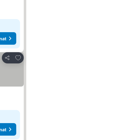
nat
Lisää suosikkeihin
Jaa
nat