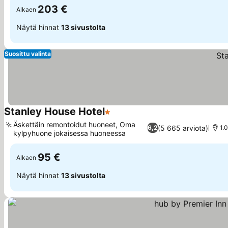
203 €
Alkaen
Näytä hinnat
13 sivustolta
Suosittu valinta
Stanley House Hotel
1 Tähtiluokitus
Äskettäin remontoidut huoneet, Oma
(5 665 arviota)
6,2
1.
kylpyhuone jokaisessa huoneessa
95 €
Alkaen
Näytä hinnat
13 sivustolta