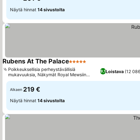
Näytä hinnat
14 sivustolta
Rubens At The Palace
5 Tähtiluokitus
Poikkeuksellisia perheystävällisiä
Loistava
(12 086
9,1
mukavuuksia, Näkymät Royal Mewsiin
Buckinghamin palatsilla
219 €
Alkaen
Näytä hinnat
14 sivustolta