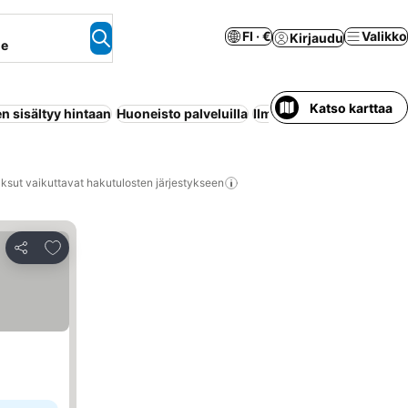
FI · €
Valikko
Kirjaudu
ne
Katso karttaa
n sisältyy hintaan
Huoneisto palveluilla
Ilmastointi
Wi-Fi
Uima-a
ksut vaikuttavat hakutulosten järjestykseen
Lisää suosikkeihin
Jaa