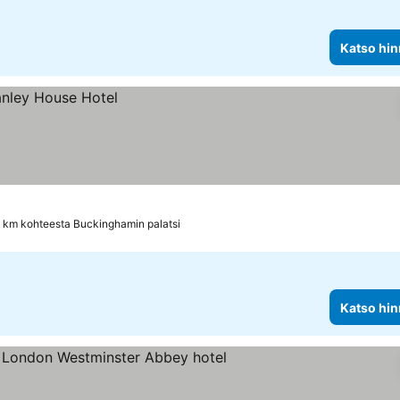
Katso hin
0 km kohteesta Buckinghamin palatsi
Katso hin