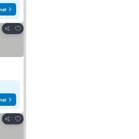
nat
Lisää suosikkeihin
Jaa
nat
Lisää suosikkeihin
Jaa