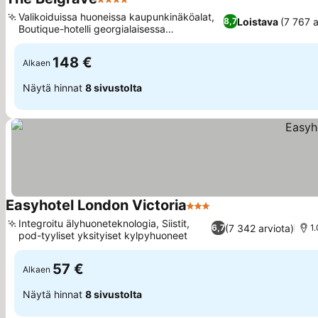
4 Tähtiluokitus
Valikoiduissa huoneissa kaupunkinäköalat,
Loistava
(7 767 a
8,7
Boutique-hotelli georgialaisessa
kaupunkitalossa
148 €
Alkaen
Näytä hinnat
8 sivustolta
Easyhotel London Victoria
3 Tähtiluokitus
Integroitu älyhuoneteknologia, Siistit,
(7 342 arviota)
6,7
1
pod-tyyliset yksityiset kylpyhuoneet
57 €
Alkaen
Näytä hinnat
8 sivustolta