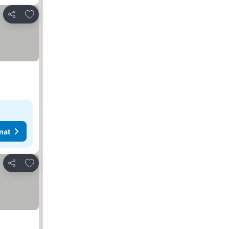
Lisää suosikkeihin
Jaa
nat
Lisää suosikkeihin
Jaa