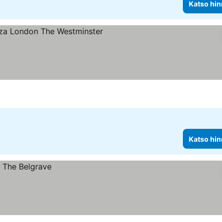
Katso hin
iluokitus
Katso hin