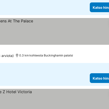
Katso hin
 arviota)
0.3 km kohteesta Buckinghamin palatsi
Katso hin