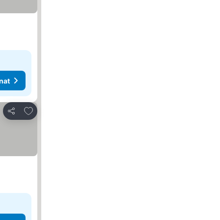
nat
Lisää suosikkeihin
Jaa