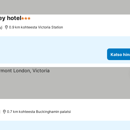
y hotel
3 Tähtiluokitus
a)
0.9 km kohteesta Victoria Station
Katso hin
)
0.7 km kohteesta Buckinghamin palatsi