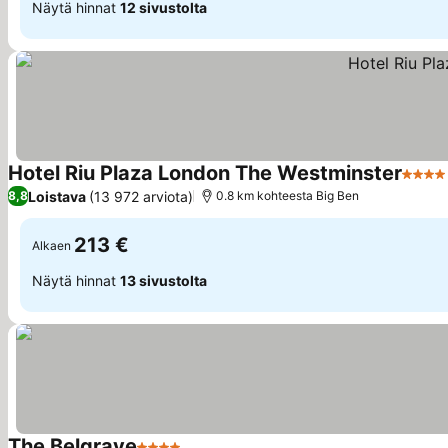
Näytä hinnat
12 sivustolta
Hotel Riu Plaza London The Westminster
4 Täht
Loistava
(13 972 arviota)
8,8
0.8 km kohteesta Big Ben
213 €
Alkaen
Näytä hinnat
13 sivustolta
The Belgrave