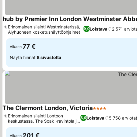
hub by Premier Inn London Westminster Abbe
Erinomainen sijainti Westminsterissä,
Loistava
(12 571 arviot
9,0
Älyhuoneen kosketusnäyttöohjaimet
77 €
Alkaen
Näytä hinnat
8 sivustolta
The Clermont London, Victoria
4 Tähtiluokitus
Erinomainen sijainti Lontoon
Loistava
(15 758 arviota
8,9
keskustassa, The Soak -ravintola ja
baari
201 €
Alkaen