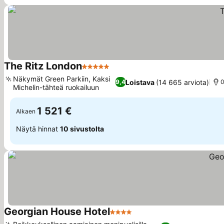
The Ritz London
5 Tähtiluokitus
Näkymät Green Parkiin, Kaksi
Loistava
(14 665 arviota)
9,4
0
Michelin-tähteä ruokailuun
1 521 €
Alkaen
Näytä hinnat
10 sivustolta
Georgian House Hotel
4 Tähtiluokitus