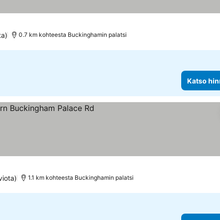
ta)
0.7 km kohteesta Buckinghamin palatsi
Katso hin
kitus
viota)
1.1 km kohteesta Buckinghamin palatsi