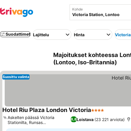
Kohde
Suodattimet
Lajittelu
Hinta
Victoria
Majoitukset kohteessa Lont
(Lontoo, Iso-Britannia)
Suosittu valinta
Hotel Riu Plaza London Victoria
4 Tähtiluokitus
Askelten päässä Victoria
Loistava
(23 221 arviota)
8,8
Stationilta, Runsas
buffetaamiainen