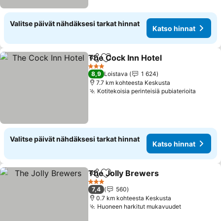
Valitse päivät nähdäksesi tarkat hinnat
Katso hinnat
The Cock Inn Hotel
Jaa
Lisää suosikkeihin
3 Tähtiluokitus
8,9
Loistava
1 624
7.7 km kohteesta Keskusta
Kotitekoisia perinteisiä pubiaterioita
Valitse päivät nähdäksesi tarkat hinnat
Katso hinnat
The Jolly Brewers
Jaa
Lisää suosikkeihin
3 Tähtiluokitus
7,4
560
0.7 km kohteesta Keskusta
Huoneen harkitut mukavuudet