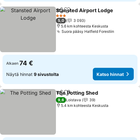
Stansted Airport Lodge
Jaa
Lisää suosikkeihin
3 Tähtiluokitus
5,0
3 093
5.6 km kohteesta Keskusta
Suora pääsy Hatfield Forestiin
74 €
Alkaen
Näytä hinnat
9 sivustolta
Katso hinnat
The Potting Shed
Jaa
Lisää suosikkeihin
9,6
Loistava
39
5.4 km kohteesta Keskusta