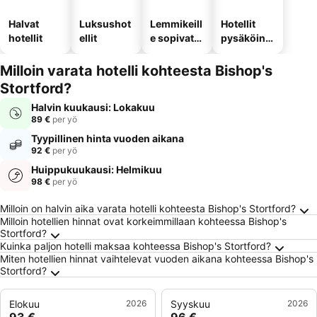
Halvat
Luksushot
Lemmikeill
Hotellit
hotellit
ellit
e sopivat
pysäköinni
hotellit
llä
Milloin varata hotelli kohteesta Bishop's
Stortford?
Halvin kuukausi: Lokakuu
89 €
per yö
Tyypillinen hinta vuoden aikana
92 €
per yö
Huippukuukausi: Helmikuu
98 €
per yö
Usein kysytyt kysymykset kohteesta Bishop's
Milloin on halvin aika varata hotelli kohteesta Bishop's Stortford?
Milloin hotellien hinnat ovat korkeimmillaan kohteessa Bishop's
Stortford?
Kuinka paljon hotelli maksaa kohteessa Bishop's Stortford?
Miten hotellien hinnat vaihtelevat vuoden aikana kohteessa Bishop's
Stortford?
Elokuu
2026
Syyskuu
2026