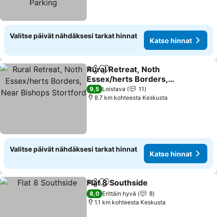
Valitse päivät nähdäksesi tarkat hinnat
Katso hinnat
Rural Retreat, Noth
Jaa
Lisää suosikkeihin
Essex/herts Borders,
Near Bishops Stortford
9,5
Loistava
11
8.7 km kohteesta Keskusta
Valitse päivät nähdäksesi tarkat hinnat
Katso hinnat
Flat 8 Southside
Jaa
Lisää suosikkeihin
8,0
Erittäin hyvä
8
1.1 km kohteesta Keskusta