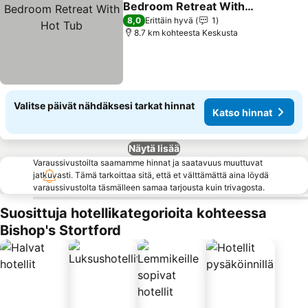
Bedroom Retreat With
Hot Tub
8,0
Erittäin hyvä
1
8.7 km kohteesta Keskusta
Valitse päivät nähdäksesi tarkat hinnat
Katso hinnat
Näytä lisää
Varaussivustoilta saamamme hinnat ja saatavuus muuttuvat
jatkuvasti. Tämä tarkoittaa sitä, että et välttämättä aina löydä
varaussivustolta täsmälleen samaa tarjousta kuin trivagosta.
Suosittuja hotellikategorioita kohteessa
Bishop's Stortford