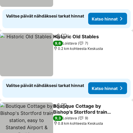
Valitse päivät nähdäksesi tarkat hinnat
Katso hinnat
Historic Old Stables
Jaa
Lisää suosikkeihin
9,6
Loistava
7
0.2 km kohteesta Keskusta
Valitse päivät nähdäksesi tarkat hinnat
Katso hinnat
Boutique Cottage by
Jaa
Lisää suosikkeihin
Bishop's Stortford train
station, easy to Stansted
9,3
Loistava
9
Airport & Parking
0.8 km kohteesta Keskusta