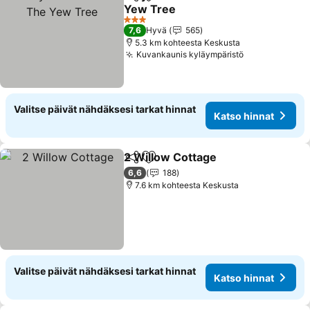
Jaa
Lisää suosikkeihin
Yew Tree
3 Tähtiluokitus
7,6
Hyvä
565
5.3 km kohteesta Keskusta
Kuvankaunis kyläympäristö
Valitse päivät nähdäksesi tarkat hinnat
Katso hinnat
2 Willow Cottage
Jaa
Lisää suosikkeihin
6,6
188
7.6 km kohteesta Keskusta
Valitse päivät nähdäksesi tarkat hinnat
Katso hinnat