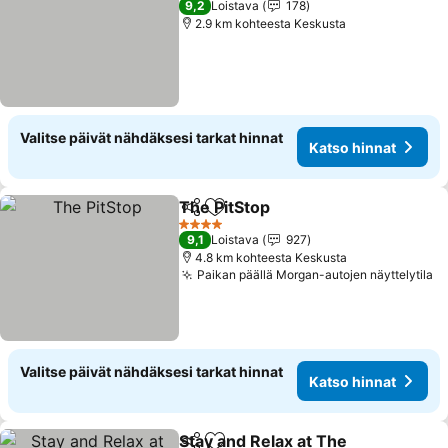
9,2
Loistava
178
2.9 km kohteesta Keskusta
Valitse päivät nähdäksesi tarkat hinnat
Katso hinnat
The PitStop
Jaa
Lisää suosikkeihin
4 Tähtiluokitus
9,1
Loistava
927
4.8 km kohteesta Keskusta
Paikan päällä Morgan-autojen näyttelytila
Valitse päivät nähdäksesi tarkat hinnat
Katso hinnat
Stay and Relax at The