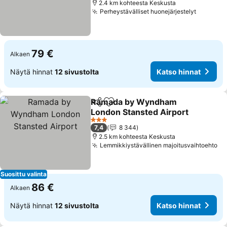
2.4 km kohteesta Keskusta
Perheystävälliset huonejärjestelyt
79 €
Alkaen
Näytä hinnat
12 sivustolta
Katso hinnat
Ramada by Wyndham
Jaa
Lisää suosikkeihin
London Stansted Airport
3 Tähtiluokitus
7,4
8 344
2.5 km kohteesta Keskusta
Lemmikkiystävällinen majoitusvaihtoehto
Suosittu valinta
86 €
Alkaen
Näytä hinnat
12 sivustolta
Katso hinnat