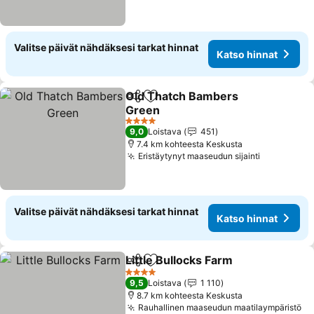
Valitse päivät nähdäksesi tarkat hinnat
Katso hinnat
Old Thatch Bambers
Jaa
Lisää suosikkeihin
Green
4 Tähtiluokitus
9,0
Loistava
451
7.4 km kohteesta Keskusta
Eristäytynyt maaseudun sijainti
Valitse päivät nähdäksesi tarkat hinnat
Katso hinnat
Little Bullocks Farm
Jaa
Lisää suosikkeihin
4 Tähtiluokitus
9,5
Loistava
1 110
8.7 km kohteesta Keskusta
Rauhallinen maaseudun maatilaympäristö