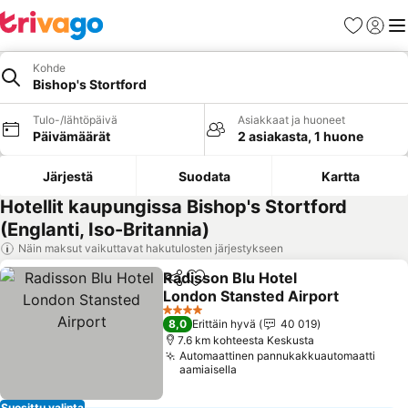
Suosikit
Kirjaud
Val
Kohde
Bishop's Stortford
Tulo-/lähtöpäivä
Asiakkaat ja huoneet
Päivämäärät
2 asiakasta, 1 huone
Järjestä
Suodata
Kartta
Hotellit kaupungissa Bishop's Stortford
(Englanti, Iso-Britannia)
Näin maksut vaikuttavat hakutulosten järjestykseen
Radisson Blu Hotel
Jaa
Lisää suosikkeihin
London Stansted Airport
4 Tähtiluokitus
8,0
Erittäin hyvä
40 019
7.6 km kohteesta Keskusta
Automaattinen pannukakkuautomaatti
aamiaisella
Suosittu valinta