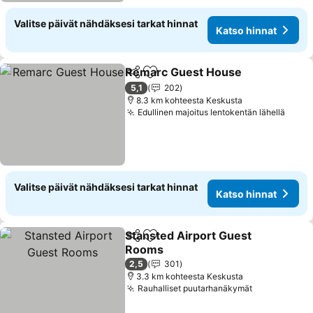
Valitse päivät nähdäksesi tarkat hinnat
Katso hinnat
Remarc Guest House
Jaa
Lisää suosikkeihin
5,1
202
8.3 km kohteesta Keskusta
Edullinen majoitus lentokentän lähellä
Valitse päivät nähdäksesi tarkat hinnat
Katso hinnat
Stansted Airport Guest
Jaa
Lisää suosikkeihin
Rooms
2,5
301
3.3 km kohteesta Keskusta
Rauhalliset puutarhanäkymät