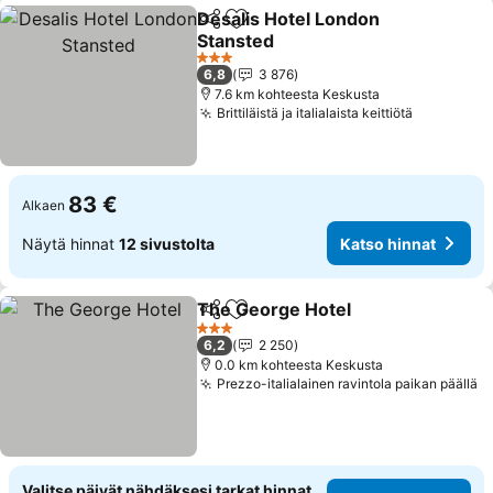
Desalis Hotel London
Jaa
Lisää suosikkeihin
Stansted
3 Tähtiluokitus
6,8
3 876
7.6 km kohteesta Keskusta
Brittiläistä ja italialaista keittiötä
83 €
Alkaen
Näytä hinnat
12 sivustolta
Katso hinnat
The George Hotel
Jaa
Lisää suosikkeihin
3 Tähtiluokitus
6,2
2 250
0.0 km kohteesta Keskusta
Prezzo-italialainen ravintola paikan päällä
Valitse päivät nähdäksesi tarkat hinnat