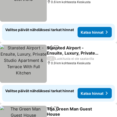
0.6 km kohteesta Keskusta
Valitse päivät nähdäksesi tarkat hinnat
Katso hinnat
Stansted Airport -
Jaa
Lisää suosikkeihin
Ensuite, Luxury, Private
Studio Apartment &
/
Luokitusta ei ole saatavilla
Terrace With Full Kitchen
0.9 km kohteesta Keskusta
Valitse päivät nähdäksesi tarkat hinnat
Katso hinnat
The Green Man Guest
Jaa
Lisää suosikkeihin
House