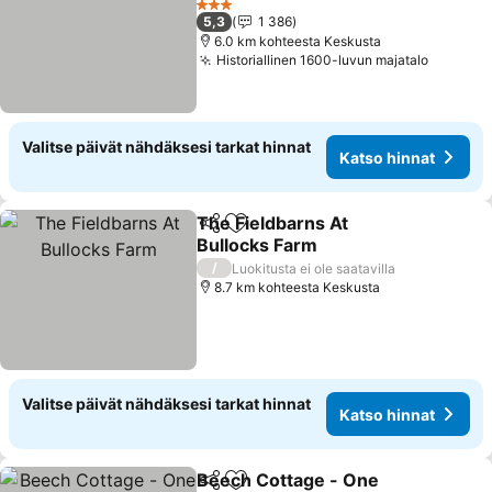
3 Tähtiluokitus
5,3
1 386
6.0 km kohteesta Keskusta
Historiallinen 1600-luvun majatalo
Valitse päivät nähdäksesi tarkat hinnat
Katso hinnat
The Fieldbarns At
Jaa
Lisää suosikkeihin
Bullocks Farm
/
Luokitusta ei ole saatavilla
8.7 km kohteesta Keskusta
Valitse päivät nähdäksesi tarkat hinnat
Katso hinnat
Beech Cottage - One
Jaa
Lisää suosikkeihin