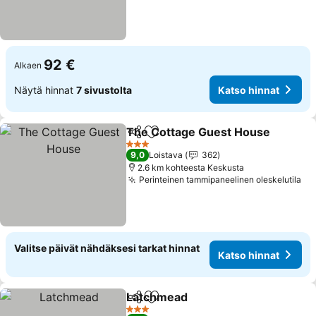
92 €
Alkaen
Näytä hinnat
7 sivustolta
Katso hinnat
The Cottage Guest House
Jaa
Lisää suosikkeihin
3 Tähtiluokitus
9,0
Loistava
362
2.6 km kohteesta Keskusta
Perinteinen tammipaneelinen oleskelutila
Valitse päivät nähdäksesi tarkat hinnat
Katso hinnat
Latchmead
Jaa
Lisää suosikkeihin
3 Tähtiluokitus