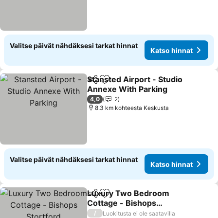
Valitse päivät nähdäksesi tarkat hinnat
Katso hinnat
Stansted Airport - Studio
Jaa
Lisää suosikkeihin
Annexe With Parking
4,0
2
8.3 km kohteesta Keskusta
Valitse päivät nähdäksesi tarkat hinnat
Katso hinnat
Luxury Two Bedroom
Jaa
Lisää suosikkeihin
Cottage - Bishops
Stortford
/
Luokitusta ei ole saatavilla