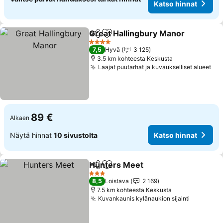
Katso hinnat
Great Hallingbury Manor
Jaa
Lisää suosikkeihin
4 Tähtiluokitus
7,5
Hyvä
3 125
3.5 km kohteesta Keskusta
Laajat puutarhat ja kuvaukselliset alueet
89 €
Alkaen
Näytä hinnat
10 sivustolta
Katso hinnat
Hunters Meet
Jaa
Lisää suosikkeihin
3 Tähtiluokitus
8,5
Loistava
2 169
7.5 km kohteesta Keskusta
Kuvankaunis kylänaukion sijainti