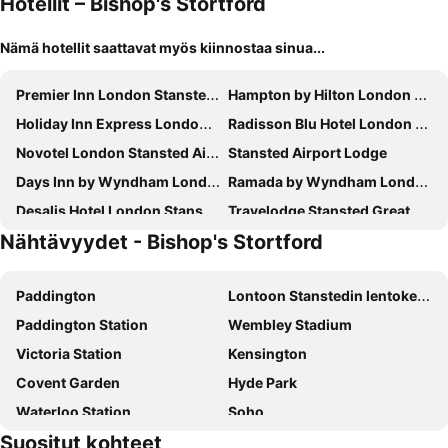
Hotellit – Bishop's Stortford
Nämä hotellit saattavat myös kiinnostaa sinua...
Premier Inn London Stansted Airport
Hampton by Hilton London Stansted Airport
Holiday Inn Express London Stansted Airport by IHG
Radisson Blu Hotel London Stansted Airport
Novotel London Stansted Airport
Stansted Airport Lodge
Days Inn by Wyndham London Stansted Airport
Ramada by Wyndham London Stansted Airport
Desalis Hotel London Stansted
Travelodge Stansted Great Dunmow
Nähtävyydet - Bishop's Stortford
The Saracens Head Hotel
The George Hotel
Great Hallingbury Manor
Pages Hotel and Guesthouse
Paddington
Lontoon Stanstedin lentokenttä
Manor Of Groves Hotel, Golf & Health Club
Holiday Inn Express Harlow By Ihg
Paddington Station
Wembley Stadium
Down Hall Hotel
Little Bullocks Farm
Victoria Station
Kensington
Green Man by Chef & Brewer Collection
The Harlow Hotel By Accor
Covent Garden
Hyde Park
Premier Inn Saffron Walden hotel
The White House
Waterloo Station
Soho
Travelodge Harlow
Roydon Marina Village
Suositut kohteet
Liverpool Street Station
Camden Town
The Cock Inn Hotel
The Oasis Hotel