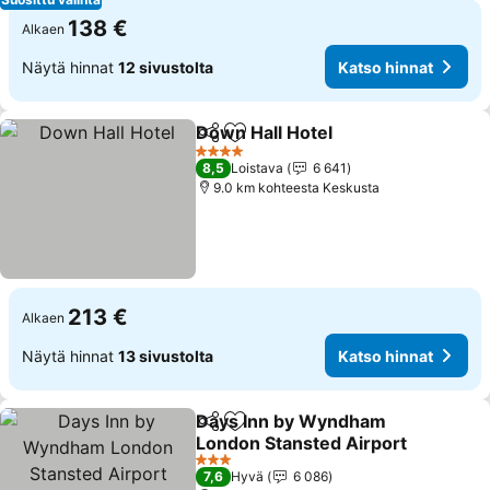
138 €
Alkaen
Näytä hinnat
12 sivustolta
Katso hinnat
Down Hall Hotel
Jaa
Lisää suosikkeihin
4 Tähtiluokitus
8,5
Loistava
6 641
9.0 km kohteesta Keskusta
213 €
Alkaen
Näytä hinnat
13 sivustolta
Katso hinnat
Days Inn by Wyndham
Jaa
Lisää suosikkeihin
London Stansted Airport
3 Tähtiluokitus
7,6
Hyvä
6 086