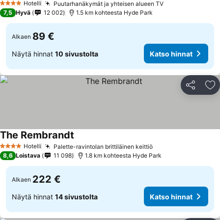
Hotelli
Puutarhanäkymät ja yhteisen alueen TV
Katso hinnat
4 Tähtiluokitus
7,5
Hyvä
12 002
1.5 km kohteesta Hyde Park
89 €
Alkaen
Näytä hinnat
10 sivustolta
Katso hinnat
Jaa
Li
The Rembrandt
Katso hinnat
Hotelli
Palette-ravintolan brittiläinen keittiö
Katso hinnat
4 Tähtiluokitus
8,6
Loistava
11 098
1.8 km kohteesta Hyde Park
222 €
Alkaen
Näytä hinnat
14 sivustolta
Katso hinnat