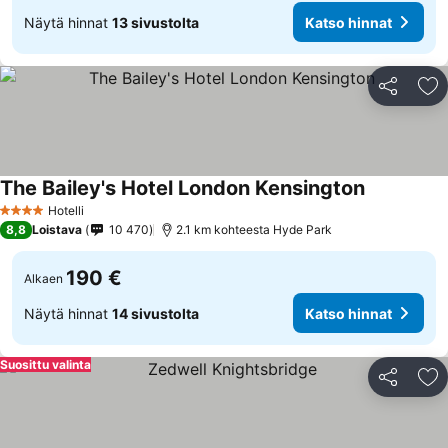
Näytä hinnat
13 sivustolta
Katso hinnat
Jaa
Li
The Bailey's Hotel London Kensington
Katso hinn
Hotelli
4 Tähtiluokitus
8,8
Loistava
10 470
2.1 km kohteesta Hyde Park
190 €
Alkaen
Näytä hinnat
14 sivustolta
Katso hinnat
Suosittu valinta
Jaa
Li