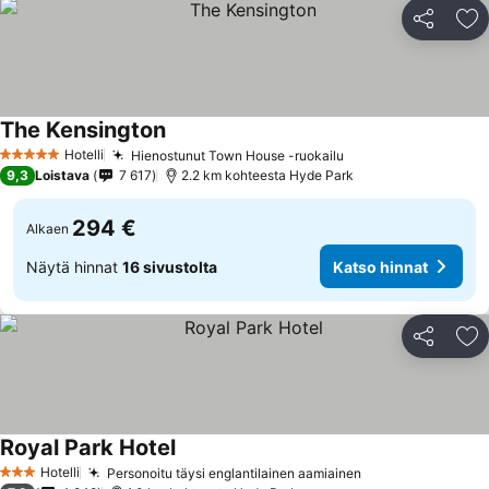
Jaa
Li
The Kensington
Katso hinnat
Hotelli
Hienostunut Town House -ruokailu
Katso hinnat
5 Tähtiluokitus
9,3
Loistava
7 617
2.2 km kohteesta Hyde Park
294 €
Alkaen
Näytä hinnat
16 sivustolta
Katso hinnat
Jaa
Li
Royal Park Hotel
Katso hinnat
Hotelli
Personoitu täysi englantilainen aamiainen
Katso hinnat
3 Tähtiluokitus