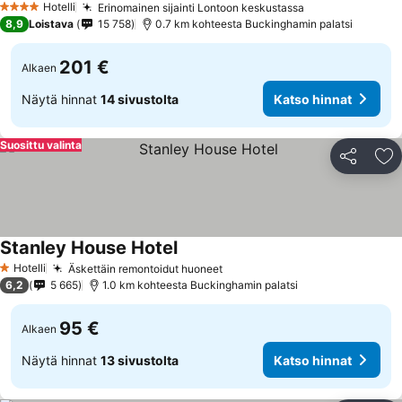
Hotelli
Erinomainen sijainti Lontoon keskustassa
Katso hinnat
4 Tähtiluokitus
8,9
Loistava
15 758
0.7 km kohteesta Buckinghamin palatsi
201 €
Alkaen
Näytä hinnat
14 sivustolta
Katso hinnat
Suosittu valinta
Jaa
Li
Stanley House Hotel
Katso hinnat
Hotelli
Äskettäin remontoidut huoneet
Katso hinnat
1 Tähtiluokitus
6,2
5 665
1.0 km kohteesta Buckinghamin palatsi
95 €
Alkaen
Näytä hinnat
13 sivustolta
Katso hinnat