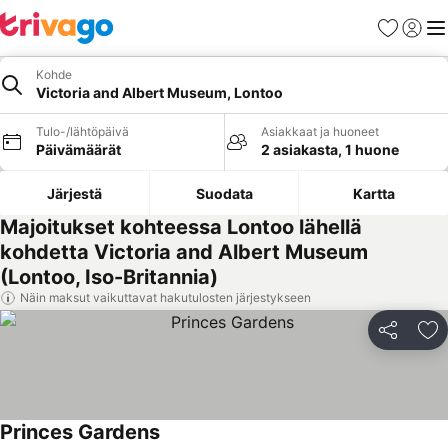
Suosikit
Kirjaud
Val
Kohde
Victoria and Albert Museum, Lontoo
Tulo-/lähtöpäivä
Asiakkaat ja huoneet
Päivämäärät
2 asiakasta, 1 huone
Järjestä
Suodata
Kartta
Majoitukset kohteessa Lontoo lähellä
kohdetta Victoria and Albert Museum
(Lontoo, Iso-Britannia)
Näin maksut vaikuttavat hakutulosten järjestykseen
Jaa
Li
Princes Gardens
Katso hinnat