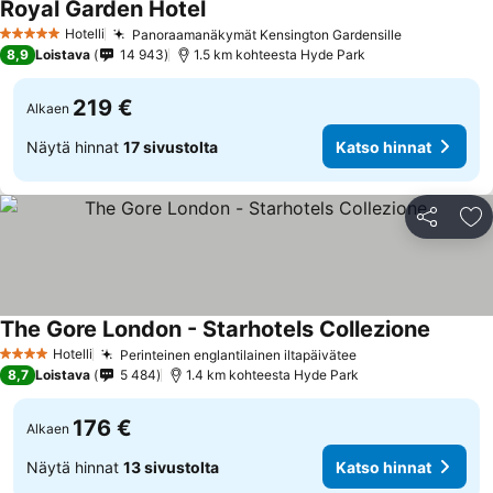
Royal Garden Hotel
Katso hinnat
Hotelli
Panoraamanäkymät Kensington Gardensille
Katso hinn
5 Tähtiluokitus
8,9
Loistava
14 943
1.5 km kohteesta Hyde Park
219 €
Alkaen
Näytä hinnat
17 sivustolta
Katso hinnat
Jaa
Li
The Gore London - Starhotels Collezione
Katso h
Hotelli
Perinteinen englantilainen iltapäivätee
Katso hinnat
4 Tähtiluokitus
8,7
Loistava
5 484
1.4 km kohteesta Hyde Park
176 €
Alkaen
Näytä hinnat
13 sivustolta
Katso hinnat