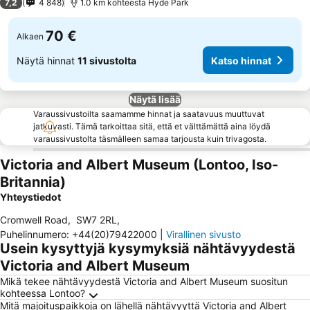
7,2
4 848
1.0 km kohteesta Hyde Park
70 €
Alkaen
Näytä hinnat
11 sivustolta
Katso hinnat
Näytä lisää
Varaussivustoilta saamamme hinnat ja saatavuus muuttuvat
jatkuvasti. Tämä tarkoittaa sitä, että et välttämättä aina löydä
varaussivustolta täsmälleen samaa tarjousta kuin trivagosta.
Victoria and Albert Museum (Lontoo, Iso-
Britannia)
Yhteystiedot
Cromwell Road
,
SW7 2RL
,
Puhelinnumero
:
+44(20)79422000
|
Virallinen sivusto
Usein kysyttyjä kysymyksiä nähtävyydestä
Victoria and Albert Museum
Mikä tekee nähtävyydestä Victoria and Albert Museum suositun
kohteessa Lontoo?
Mitä majoituspaikkoja on lähellä nähtävyyttä Victoria and Albert