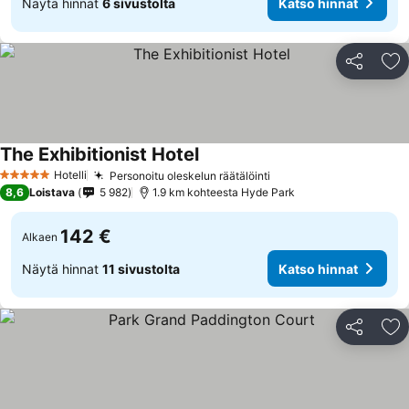
Näytä hinnat
6 sivustolta
Katso hinnat
Jaa
Li
The Exhibitionist Hotel
Katso hinnat
Hotelli
Personoitu oleskelun räätälöinti
Katso hinnat
5 Tähtiluokitus
8,6
Loistava
5 982
1.9 km kohteesta Hyde Park
142 €
Alkaen
Näytä hinnat
11 sivustolta
Katso hinnat
Jaa
Li