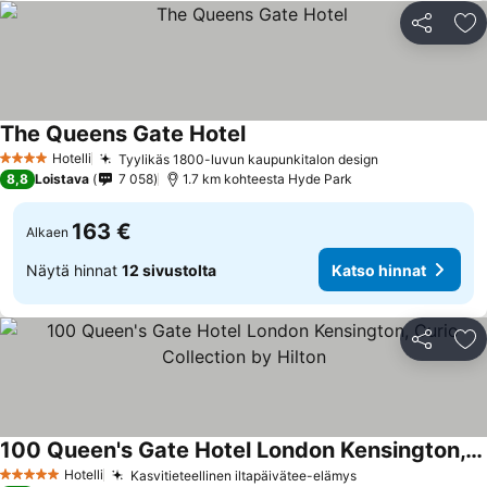
Jaa
Li
The Queens Gate Hotel
Katso hinnat
Hotelli
Tyylikäs 1800-luvun kaupunkitalon design
Katso hinnat
4 Tähtiluokitus
8,8
Loistava
7 058
1.7 km kohteesta Hyde Park
163 €
Alkaen
Näytä hinnat
12 sivustolta
Katso hinnat
Jaa
Li
100 Queen's Gate Hotel London Kensington, Curio Collection by Hilton
Katso hinnat
Hotelli
Kasvitieteellinen iltapäivätee-elämys
Katso hinnat
5 Tähtiluokitus