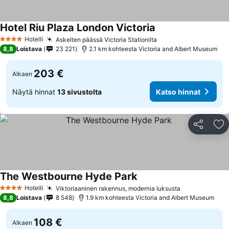
Hotel Riu Plaza London Victoria
Katso hinnat
Hotelli
Askelten päässä Victoria Stationilta
Katso hinnat
4 Tähtiluokitus
8,8
Loistava
23 221
2.1 km kohteesta Victoria and Albert Museum
203 €
Alkaen
Näytä hinnat
13 sivustolta
Katso hinnat
Jaa
Li
The Westbourne Hyde Park
Katso hinnat
Hotelli
Viktoriaaninen rakennus, modernia luksusta
Katso hinnat
4 Tähtiluokitus
8,8
Loistava
8 548
1.9 km kohteesta Victoria and Albert Museum
108 €
Alkaen