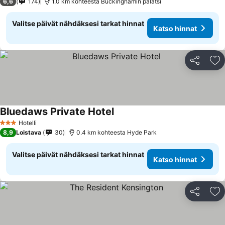
6,6
174
1.0 km kohteesta Buckinghamin palatsi
Valitse päivät nähdäksesi tarkat hinnat
Katso hinnat
Jaa
Li
Bluedaws Private Hotel
Katso hinnat
Hotelli
3 Tähtiluokitus
8,9
Loistava
30
0.4 km kohteesta Hyde Park
Valitse päivät nähdäksesi tarkat hinnat
Katso hinnat
Jaa
Li