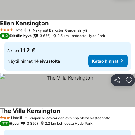
Ellen Kensington
Katso hinnat
Hotelli
Näkymät Barkston Gardensin yli
Katso hinnat
4 Tähtiluokitus
8,2
Erittäin hyvä
3 656
2.5 km kohteesta Hyde Park
112 €
Alkaen
Näytä hinnat
14 sivustolta
Katso hinnat
Jaa
Li
The Villa Kensington
Katso hinnat
Hotelli
Ympäri vuorokauden avoinna oleva vastaanotto
Katso hinn
3 Tähtiluokitus
7,7
Hyvä
3 890
2.2 km kohteesta Hyde Park