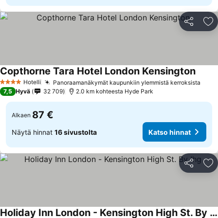
Jaa
Li
Copthorne Tara Hotel London Kensington
Katso 
Hotelli
Panoraamanäkymät kaupunkiin ylemmistä kerroksista
Kats
4 Tähtiluokitus
7,5
Hyvä
32 709
2.0 km kohteesta Hyde Park
87 €
Alkaen
Näytä hinnat
16 sivustolta
Katso hinnat
Jaa
Li
Holiday Inn London - Kensington High St. By Ihg