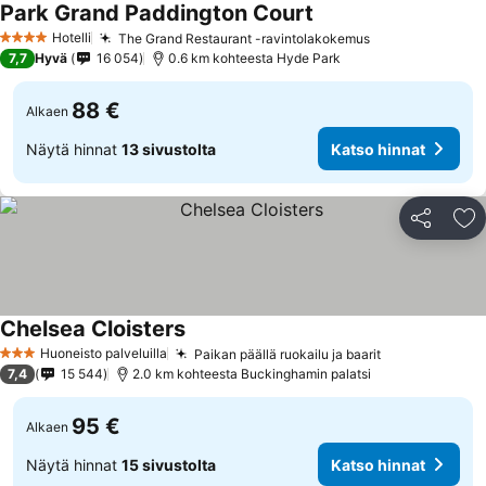
Park Grand Paddington Court
Katso hinnat
Hotelli
The Grand Restaurant -ravintolakokemus
Katso hinnat
4 Tähtiluokitus
7,7
Hyvä
16 054
0.6 km kohteesta Hyde Park
88 €
Alkaen
Näytä hinnat
13 sivustolta
Katso hinnat
Jaa
Li
Chelsea Cloisters
Katso hinnat
Huoneisto palveluilla
Paikan päällä ruokailu ja baarit
Katso hinnat
3 Tähtiluokitus
7,4
15 544
2.0 km kohteesta Buckinghamin palatsi
95 €
Alkaen
Näytä hinnat
15 sivustolta
Katso hinnat