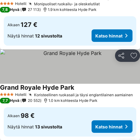
Katso hinnat
Hotelli
Monipuoliset ruokailu- ja oleskelutilat
Katso hinnat
4 Tähtiluokitus
7,8
Hyvä
27 113
1.9 km kohteesta Hyde Park
127 €
Alkaen
Näytä hinnat
12 sivustolta
Katso hinnat
Jaa
Li
Grand Royale Hyde Park
Katso hinnat
Hotelli
Koristeellinen ruokasali ja täysi englantilainen aamiainen
Kat
4 Tähtiluokitus
7,7
Hyvä
20 552
1.0 km kohteesta Hyde Park
98 €
Alkaen
Näytä hinnat
13 sivustolta
Katso hinnat