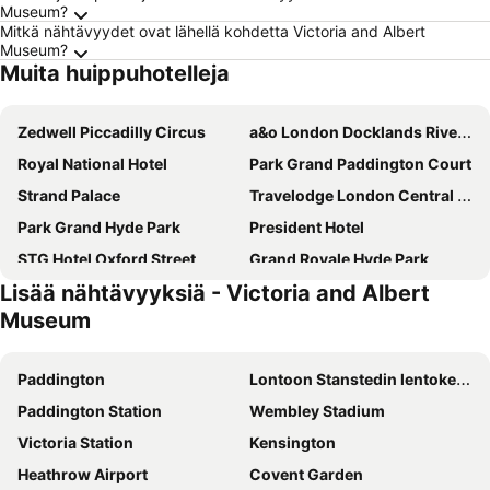
Museum?
Mitkä nähtävyydet ovat lähellä kohdetta Victoria and Albert
Museum?
Muita huippuhotelleja
Zedwell Piccadilly Circus
a&o London Docklands Riverside
Royal National Hotel
Park Grand Paddington Court
Strand Palace
Travelodge London Central City Road
Park Grand Hyde Park
President Hotel
STG Hotel Oxford Street
Grand Royale Hyde Park
Lisää nähtävyyksiä - Victoria and Albert
Park Plaza London Riverbank
ibis budget London Whitechapel - Brick Lane
Museum
Hampton by Hilton London City
Holiday Inn Express London - Ealing By Ihg
Copthorne Tara Hotel London Kensington
Premier Inn London County Hall
Paddington
Lontoon Stanstedin lentokenttä
Tavistock Hotel
DoubleTree by Hilton London - Chelsea
Paddington Station
Wembley Stadium
Charlotte Street Rooms by News Hotel
Premier Inn London Paddington - Paddington Station
Victoria Station
Kensington
Assembly Leicester Square
Park Plaza Westminster Bridge Hotel
Heathrow Airport
Covent Garden
Central Park Hotel
Hilton London Metropole