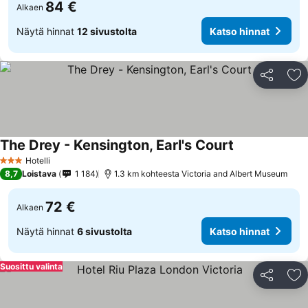
84 €
Alkaen
Näytä hinnat
12 sivustolta
Katso hinnat
Jaa
Li
The Drey - Kensington, Earl's Court
Katso hinnat
Hotelli
3 Tähtiluokitus
8,7
Loistava
1 184
1.3 km kohteesta Victoria and Albert Museum
72 €
Alkaen
Näytä hinnat
6 sivustolta
Katso hinnat
Suosittu valinta
Jaa
Li