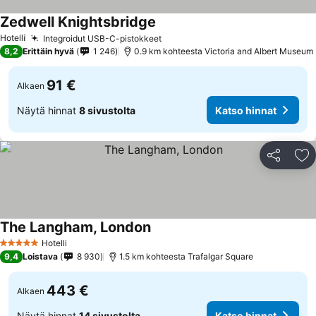
Zedwell Knightsbridge
Katso hinnat
Hotelli
Integroidut USB-C-pistokkeet
Katso hinnat
8,2
Erittäin hyvä
1 246
0.9 km kohteesta Victoria and Albert Museum
91 €
Alkaen
Näytä hinnat
8 sivustolta
Katso hinnat
Jaa
Li
The Langham, London
Katso hinnat
Hotelli
5 Tähtiluokitus
9,4
Loistava
8 930
1.5 km kohteesta Trafalgar Square
443 €
Alkaen
Näytä hinnat
14 sivustolta
Katso hinnat