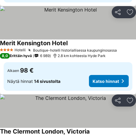
Jaa
Li
Merit Kensington Hotel
Katso hinnat
Hotelli
Boutique-hotelli historiallisessa kaupunginosassa
Katso hi
4 Tähtiluokitus
8,0
Erittäin hyvä
6 989
2.8 km kohteesta Hyde Park
98 €
Alkaen
Näytä hinnat
14 sivustolta
Katso hinnat
Jaa
Li
The Clermont London, Victoria
Katso hinnat