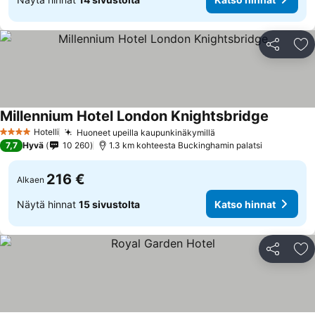
Jaa
Li
Millennium Hotel London Knightsbridge
Katso hi
Hotelli
Huoneet upeilla kaupunkinäkymillä
Katso hinnat
4 Tähtiluokitus
7,7
Hyvä
10 260
1.3 km kohteesta Buckinghamin palatsi
216 €
Alkaen
Näytä hinnat
15 sivustolta
Katso hinnat
Jaa
Li