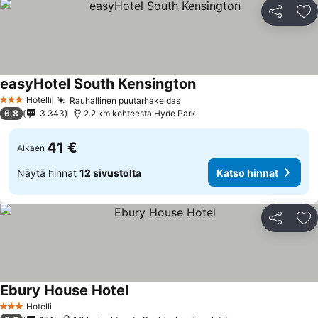
Jaa
Li
easyHotel South Kensington
Katso hinnat
Hotelli
Rauhallinen puutarhakeidas
Katso hinnat
3 Tähtiluokitus
6,8
3 343
2.2 km kohteesta Hyde Park
41 €
Alkaen
Näytä hinnat
12 sivustolta
Katso hinnat
Jaa
Li
Ebury House Hotel
Katso hinnat
Hotelli
3 Tähtiluokitus