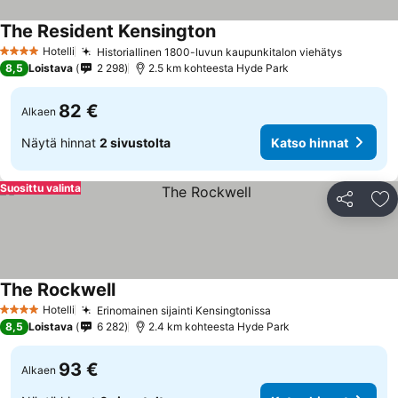
The Resident Kensington
Katso hinnat
Hotelli
Historiallinen 1800-luvun kaupunkitalon viehätys
Katso hi
4 Tähtiluokitus
8,5
Loistava
2 298
2.5 km kohteesta Hyde Park
82 €
Alkaen
Näytä hinnat
2 sivustolta
Katso hinnat
Suosittu valinta
Jaa
Li
The Rockwell
Katso hinnat
Hotelli
Erinomainen sijainti Kensingtonissa
Katso hinnat
4 Tähtiluokitus
8,5
Loistava
6 282
2.4 km kohteesta Hyde Park
93 €
Alkaen