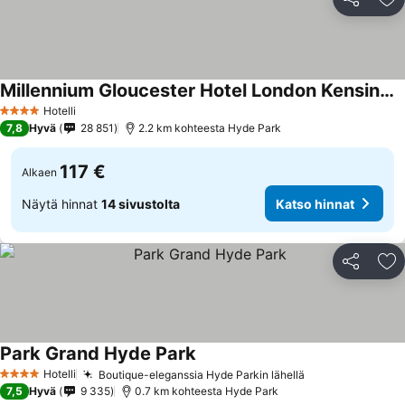
Jaa
Li
Millennium Gloucester Hotel London Kensington
Katso hinnat
Hotelli
4 Tähtiluokitus
7,8
Hyvä
28 851
2.2 km kohteesta Hyde Park
117 €
Alkaen
Näytä hinnat
14 sivustolta
Katso hinnat
Jaa
Li
Park Grand Hyde Park
Katso hinnat
Hotelli
Boutique-eleganssia Hyde Parkin lähellä
Katso hinnat
4 Tähtiluokitus
7,5
Hyvä
9 335
0.7 km kohteesta Hyde Park