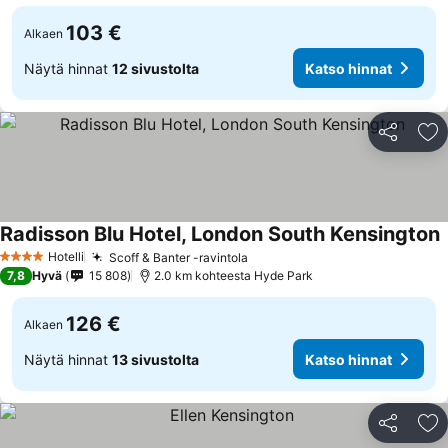
103 €
Alkaen
Näytä hinnat
12 sivustolta
Katso hinnat
Jaa
Li
Radisson Blu Hotel, London South Kensington
K
Hotelli
Scoff & Banter -ravintola
Katso hinnat
4 Tähtiluokitus
7,8
Hyvä
15 808
2.0 km kohteesta Hyde Park
126 €
Alkaen
Näytä hinnat
13 sivustolta
Katso hinnat
Jaa
Li