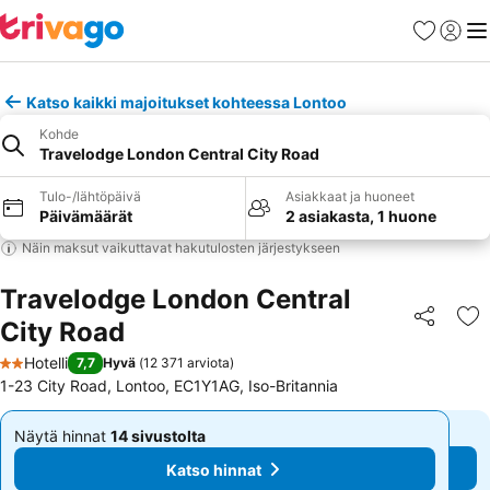
Suosikit
Kirjaud
Val
Katso kaikki majoitukset kohteessa Lontoo
Kohde
Travelodge London Central City Road
Tulo-/lähtöpäivä
Asiakkaat ja huoneet
Päivämäärät
2 asiakasta, 1 huone
Näin maksut vaikuttavat hakutulosten järjestykseen
Travelodge London Central
City Road
Jaa
Li
Hotelli
7,7
Hyvä
(
12 371 arviota
)
2 Tähtiluokitus
1-23 City Road, Lontoo, EC1Y1AG, Iso-Britannia
Näytä hinnat
14 sivustolta
Näytä hinnat
14 sivustolta
Alkaen
Alkaen
Katso hinnat
Katso hinnat
53 €
53 €