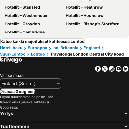
Hotellit – Stansted
Hotellit – Heathrow
Hotellit – Westminster
Hotellit – Hounslow
Hotellit – Croydon
Hotellit – Bishop's Stortford
Hotellit – Cambridge
Katso kaikki majoitukset kohteessa Lontoo
Hotellihaku
Eurooppa
Iso-Britannia
Englanti
Suur-Lontoo
Lontoo
Travelodge London Central City Road
Facebook
Twitter
Insta
Yo
Valitse maasi
Lisää Googleen
Löydä tuloksemme helposti: lisää
trivago ensisijaiseksi lähteeksi
Googlessa.
Yritys
Tuotteemme