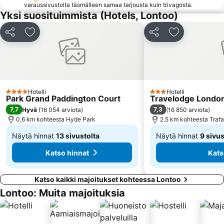
ExCeL
St Pancras Station
varaussivustolta täsmälleen samaa tarjousta kuin trivagosta.
Yksi suosituimmista (Hotels, Lontoo)
Emirates Stadium
Buckinghamin palatsi
Shoreditch
Lontoon metro
Jaa
Lisää suosikkeihin
Jaa
Lisää suosikk
Chelsea
Tower Bridge
London Luton Airport
St Pancras
Leicester Square
King's Cross St.Pancras Metro Station
London Bridge
Russell Square
Hotelli
Hotelli
4 Tähtiluokitus
3 Tähtiluokitus
Park Grand Paddington Court
Travelodge London
7,7
7,3
Hyvä
(
16 054 arviota
)
(
16 850 arviota
)
0.6 km kohteesta Hyde Park
2.5 km kohteesta Trafa
Näytä hinnat
13 sivustolta
Näytä hinnat
9 sivus
Alkaen
Alkaen
Katso hinnat
Kats
88 €
55 €
Katso kaikki majoitukset kohteessa Lontoo
Lontoo: Muita majoituksia