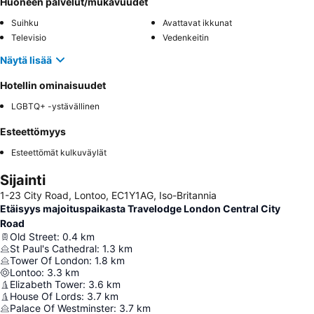
Huoneen palvelut/mukavuudet
Suihku
Avattavat ikkunat
Televisio
Vedenkeitin
Näytä lisää
Hotellin ominaisuudet
LGBTQ+ -ystävällinen
Esteettömyys
Esteettömät kulkuväylät
Sijainti
1-23 City Road, Lontoo, EC1Y1AG, Iso-Britannia
Etäisyys majoituspaikasta Travelodge London Central City
Road
Old Street
:
0.4
km
St Paul's Cathedral
:
1.3
km
Tower Of London
:
1.8
km
Lontoo
:
3.3
km
Elizabeth Tower
:
3.6
km
House Of Lords
:
3.7
km
Palace Of Westminster
:
3.7
km