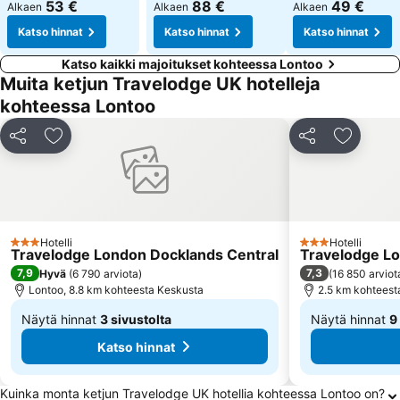
53 €
88 €
49 €
Alkaen
Alkaen
Alkaen
Katso hinnat
Katso hinnat
Katso hinnat
Katso kaikki majoitukset kohteessa Lontoo
Muita ketjun Travelodge UK hotelleja
kohteessa Lontoo
Jaa
Lisää suosikkeihin
Jaa
Lisää su
Hotelli
Hotelli
3 Tähtiluokitus
3 Tähtiluokitus
Travelodge London Docklands Central
Travelodge Lo
7,9
7,3
Hyvä
(
6 790 arviota
)
(
16 850 arviot
Lontoo, 8.8 km kohteesta Keskusta
2.5 km kohteest
Näytä hinnat
3 sivustolta
Näytä hinnat
9
Alkaen
Alkaen
Katso hinnat
41 €
55 €
Usein kysytyt kysymykset kohteesta Lontoo
Kuinka monta ketjun Travelodge UK hotellia kohteessa Lontoo on?