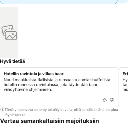
Hyvä tietää
Hotellin ravintola ja vilkas baari
Er
Nauti maukkaista illallisista ja runsaasta aamiaisbuffetista
Hy
hotellin rennossa ravintolassa, jota täydentää baari
ta
viihdyttävine ohjelmineen.
mu
Tämä yhteenveto on tehty tekoälyn avulla, eikä se välttämättä ole aina
täysin tarkka.
Vertaa samankaltaisiin majoituksiin