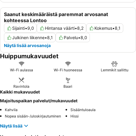
Saanut keskimääräistä paremmat arvosanat
kohteessa Lontoo
Sijainti
•
9,0
Hintansa väärti
•
8,2
Kokemus
•
8,1
Julkinen liikenne
•
8,1
Palvelu
•
8,0
Näytä lisää arvosanoja
Huippumukavuudet
Wi-Fi aulassa
Wi-Fi huoneessa
Lemmikit sallittu
Ravintola
Baari
Kaikki mukavuudet
Majoituspaikan palvelut/mukavuudet
Kahvila
Sisääntuloaula
Nopea sisään-/uloskirjautuminen
Hissi
Näytä lisää