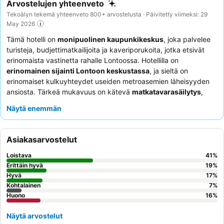
Arvostelujen yhteenveto
Tekoälyn tekemä yhteenveto 800+ arvostelusta · Päivitetty viimeksi: 29
May 2026
Tämä hotelli on
monipuolinen kaupunkikeskus
, joka palvelee
turisteja, budjettimatkailijoita ja kaveriporukoita, jotka etsivät
erinomaista vastinetta rahalle Lontoossa. Hotellilla on
erinomainen sijainti Lontoon keskustassa
, ja sieltä on
erinomaiset kulkuyhteydet useiden metroasemien läheisyyden
ansiosta. Tärkeä mukavuus on kätevä
matkatavarasäilytys
,
joka sopii täydellisesti kaupunkiin tutustumiseen ennen lähtöä.
Näytä enemmän
Asiakkaat kehuvat jatkuvasti
ystävällistä ja tehokasta
vastaanottotiimiä
sekä monipuolista ja edullista
buffetaamiaista
. Rauhallisempaa oleskelua varten asiakkaiden
Asiakasarvostelut
kannattaa pyytää huonetta, joka ei ole pääkadun puolella.
Loistava
41
%
Erittäin hyvä
19
%
Hyvä
17
%
Kohtalainen
7
%
Huono
16
%
Näytä arvostelut