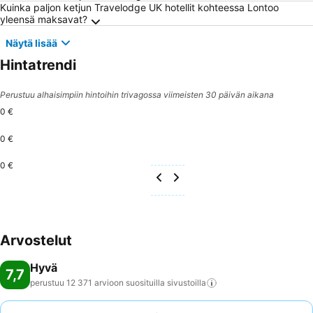
Kuinka paljon ketjun Travelodge UK hotellit kohteessa Lontoo
yleensä maksavat?
Näytä lisää
Hintatrendi
Perustuu alhaisimpiin hintoihin trivagossa viimeisten 30 päivän aikana
0 €
0 €
0 €
Arvostelut
Hyvä
7,7
perustuu 12 371 arvioon suosituilla
sivustoilla