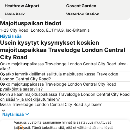
Heathrow Airport
Covent Garden
Hyde Park
Waterloo Station
Majoituspaikan tiedot
Soho
Liverpool Street Station
1-23 City Road, Lontoo, EC1Y1AG, Iso-Britannia
Gatwickin lentokenttä
Camden Town
Näytä lisää
Bayswater
Oxford Street
Usein kysytyt kysymykset koskien
Euston Station
Kings Cross
majoituspaikkaa Travelodge London Central
City Road
Piccadilly Circus
Tottenham Hotspur Stadium
Onko majoituspaikassa Travelodge London Central City Road uima-
Earls Court
British Museum
allas?
Big Ben
South Kensington
Ovatko lemmikkieläimet sallittuja majoituspaikassa Travelodge
London Central City Road?
The O2
Westminster
Onko majoituspaikassa Travelodge London Central City Road
pysäköintiä saatavilla?
King's Cross Station
Stratford Station
Mihin aikaan majoituspaikassa Travelodge London Central City Road
Notting Hill
Wembley
on sisään- ja uloskirjautuminen?
Missä Travelodge London Central City Road sijaitsee?
Victoria
Bloomsbury
Näytä lisää
Mayfair
Marylebone
Varaussivustoilta saamamme hinnat ja saatavuus muuttuvat
Hammersmith
Tottenham
jatkuvasti. Tämä tarkoittaa sitä, että et välttämättä aina löydä