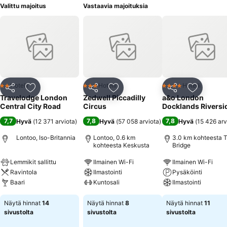
Valittu majoitus
Vastaavia majoituksia
Hotelli
Hotelli
Hotelli
2 Tähtiluokitus
3 Tähtiluokitus
4 Tähtiluokitus
Jaa
Lisää suosikkeihin
Jaa
Lisää suosikkeihin
Jaa
Lisää suo
Travelodge London
Zedwell Piccadilly
a&o London
Central City Road
Circus
Docklands Riversi
7,7
7,8
7,8
Hyvä
(
12 371 arviota
)
Hyvä
(
57 058 arviota
)
Hyvä
(
15 426 arv
Lontoo, Iso-Britannia
Lontoo, 0.6 km
3.0 km kohteesta 
kohteesta Keskusta
Bridge
Lemmikit sallittu
Ilmainen Wi-Fi
Ilmainen Wi-Fi
Ravintola
Ilmastointi
Pysäköinti
Baari
Kuntosali
Ilmastointi
Näytä hinnat
14
Näytä hinnat
8
Näytä hinnat
11
sivustolta
sivustolta
sivustolta