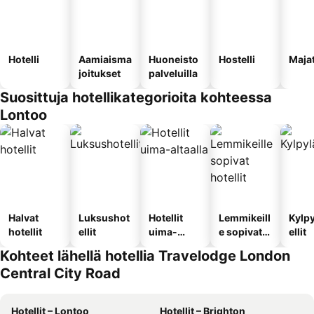
Hotelli
Aamiaisma
Huoneisto
Hostelli
Maja
joitukset
palveluilla
Suosittuja hotellikategorioita kohteessa
Lontoo
Halvat
Luksushot
Hotellit
Lemmikeill
Kylp
hotellit
ellit
uima-
e sopivat
ellit
altaalla
hotellit
Kohteet lähellä hotellia Travelodge London
Central City Road
Hotellit – Lontoo
Hotellit – Brighton