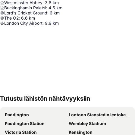
Westminster Abbey
:
3.8
km
Buckinghamin Palatsi
:
4.5
km
Lord's Cricket Ground
:
6
km
The O2
:
6.6
km
London City Airport
:
9.9
km
Tutustu lähistön nähtävyyksiin
Laajenna kartta
Paddington
Lontoon Stanstedin lentokenttä
Paddington Station
Wembley Stadium
Victoria Station
Kensington