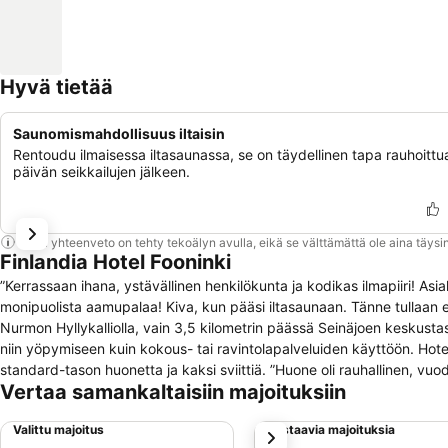
Hyvä tietää
Saunomismahdollisuus iltaisin
Rentoudu ilmaisessa iltasaunassa, se on täydellinen tapa rauhoittu
päivän seikkailujen jälkeen.
Tämä yhteenveto on tehty tekoälyn avulla, eikä se välttämättä ole aina täysin
Finlandia Hotel Fooninki
”Kerrassaan ihana, ystävällinen henkilökunta ja kodikas ilmapiiri! Asia
monipuolista aamupalaa! Kiva, kun pääsi iltasaunaan. Tänne tullaan ehdottamasti toistekin.” Finlandia Hotel Fo
Nurmon Hyllykalliolla, vain 3,5 kilometrin päässä Seinäjoen keskustas
niin yöpymiseen kuin kokous- tai ravintolapalveluiden käyttöön. Hotel
standard-tason huonetta ja kaksi sviittiä. ”Huone oli rauhallinen, vuode mainio. Nukuimme hyvin.Aamiainen oli monipuolinen ja maistui meille.
Vertaa samankaltaisiin majoituksiin
Henkilökunta oli asiallisen huumorintajuinen ja erittäin ystävällinen. Lupasimme tulla toistekin.” Ravintolass
joka päivä. Maistuvan ja runsaan lounaspöytämme vieraat täyttävät ar
Valittu majoitus
Vastaavia majoituksia
seuraava
tarjolla buffetpäivällinen. Ravintolamme on suosittu erilaisten tilaisuu