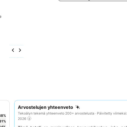
a
Arvostelujen yhteenveto
Tekoälyn tekemä yhteenveto 200+ arvostelusta · Päivitetty viimeksi
38
%
2026
31
%
14
%