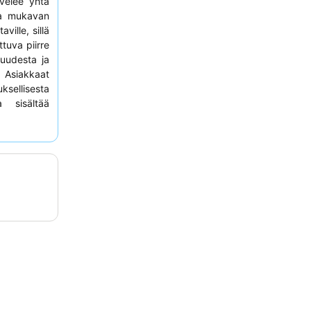
velee yhtä
ja mukavan
ville, sillä
ttuva piirre
vuudesta ja
 Asiakkaat
sellisesta
 sisältää
ta leipää.
siakkaiden
maa
.