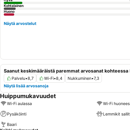
Kohtalainen
Huono
Näytä arvostelut
Saanut keskimääräistä paremmat arvosanat kohteessa 
Palvelu
•
8,7
Wi-Fi
•
8,4
Nukkuminen
•
7,3
Näytä lisää arvosanoja
Huippumukavuudet
Wi-Fi aulassa
Wi-Fi huonees
Pysäköinti
Lemmikit sallit
Baari