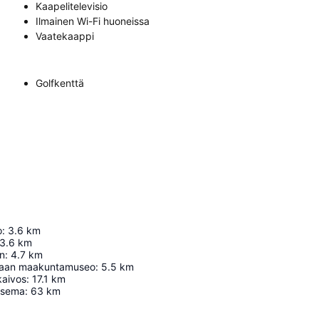
Kaapelitelevisio
Ilmainen Wi-Fi huoneissa
Vaatekaappi
Golfkenttä
o
:
3.6
km
3.6
km
n
:
4.7
km
maan maakuntamuseo
:
5.5
km
kaivos
:
17.1
km
asema
:
63
km