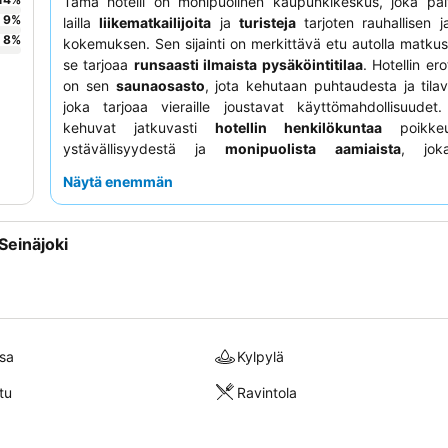
Tämä hotelli on monipuolinen kaupunkikeskus, joka pal
9
%
lailla
liikematkailijoita
ja
turisteja
tarjoten rauhallisen 
8
%
kokemuksen. Sen sijainti on merkittävä etu autolla matkusta
se tarjoaa
runsaasti ilmaista pysäköintitilaa
. Hotellin ero
on sen
saunaosasto
, jota kehutaan puhtaudesta ja tila
joka tarjoaa vieraille joustavat käyttömahdollisuudet.
kehuvat jatkuvasti
hotellin henkilökuntaa
poikkeuk
ystävällisyydestä ja
monipuolista aamiaista
, joka
vaihtoehtoja, kuten pekonia, makkaroita ja gluteeniton
Näytä enemmän
Henkilökohtaisen nukkumiskokemuksen takaamiseksi a
tulisi hyödyntää huoneissa saatavilla olevaa
tyynyvalikoi
Seinäjoki
sa
Kylpylä
tu
Ravintola