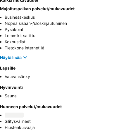
Kaikki mukavuudet
Majoituspaikan palvelut/mukavuudet
Businesskeskus
Nopea sisään-/uloskirjautuminen
Pysäköinti
Lemmikit sallittu
Kokoustilat
Tietokone internetillä
Näytä lisää
Lapsille
Vauvansänky
Hyvinvointi
Sauna
Huoneen palvelut/mukavuudet
Silitysvälineet
Hiustenkuivaaja