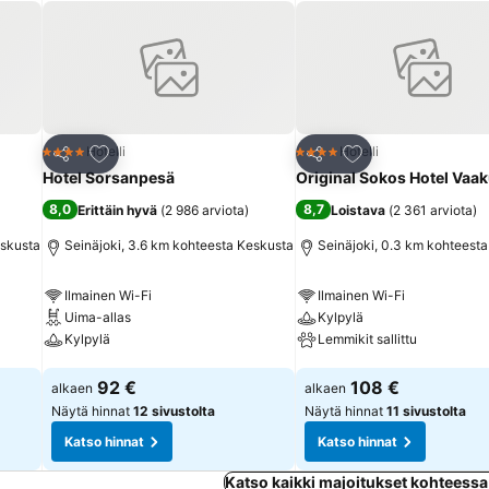
teeniton
tuu mainiosti rennompien tilaisuuksien pitämiseen. Seinäjoki on Etelä-
isia tapahtumia ovat Seinäjoen Tangomarkkinat, Provinssi ja Vauhti
sä sijaitsevassa Powerparkista. Hotellimme läheisyydessä sijaitsee my
stathan, että varaamalla hotellihuoneen suoraan hotellistamme, saat parhaan hinnan.
Lisää suosikkeihin
Lisää suosikkeihin
Hotelli
Hotelli
4 Tähtiluokitus
4 Tähtiluokitus
Jaa
Jaa
Hotel Sorsanpesä
Original Sokos Hotel Vaa
8,0
8,7
Erittäin hyvä
(
2 986 arviota
)
Loistava
(
2 361 arviota
)
eskusta
Seinäjoki, 3.6 km kohteesta Keskusta
Seinäjoki, 0.3 km kohteest
Ilmainen Wi-Fi
Ilmainen Wi-Fi
Uima-allas
Kylpylä
Kylpylä
Lemmikit sallittu
Katso hinnat
Katso hinnat
92 €
108 €
alkaen
alkaen
Näytä hinnat
12 sivustolta
Näytä hinnat
11 sivustolta
Katso hinnat
Katso hinnat
Katso kaikki majoitukset kohteessa