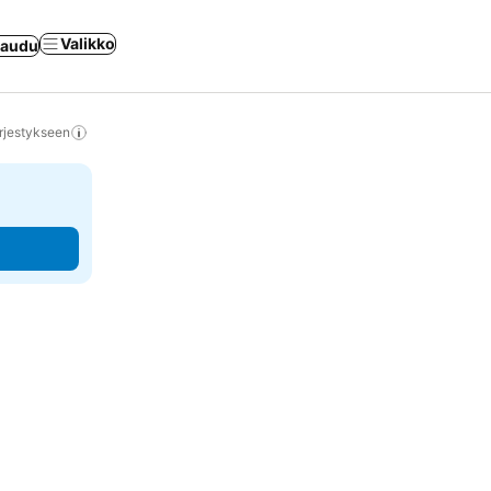
Valikko
jaudu
rjestykseen