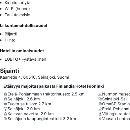
Kirjoituspöytä
Wi-Fi (huone)
Taulutelevisio
Liikuntamahdollisuudet
Biljardi
Hiihto
Hotellin ominaisuudet
LGBTQ+ -ystävällinen
Sijainti
Kaarretie 4, 60510, Seinäjoki, Suomi
Etäisyys majoituspaikasta Finlandia Hotel Fooninki
Etelä-Pohjanmaan traktorimuseo
:
2.5
km
Nurmon muse
Seinäjoki
:
2.6
km
Seinäjoki-Sali
:
Tuolta se tulloo
:
2.7
km
OmaSP Stadio
Seinäjoki
:
2.9
km
Etelä-Pohjan
Kalevan navetta
:
2.9
km
Vittingin rauta
Seinäjoen kaupunginteatteri
:
3.2
km
Vaasan Lento