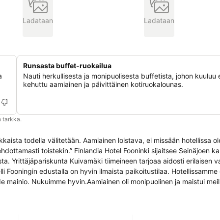
Ladataan
Ladataan
Runsasta buffet-ruokailua
a
Nauti herkullisesta ja monipuolisesta buffetista, johon kuuluu e
kehuttu aamiainen ja päivittäinen kotiruokalounas.
 tarkka.
kkaista todella välitetään. Aamiainen loistava, ei missään hotellissa ol
oninki sijaitsee Seinäjoen kaupungissa
ta. Yrittäjäpariskunta Kuivamäki tiimeineen tarjoaa aidosti erilaisen 
li Fooningin edustalla on hyvin ilmaista paikoitustilaa. Hotellissamme
amme tarjotaan buffet-tyylinen aamiainen
kisin ravintolasalimme, jossa on 250 asiakaspaikkaa. Arki-iltaisin o
ksien järjestämiseen. Meillä pidetään niin perhejuhlia kuin yritysten pi