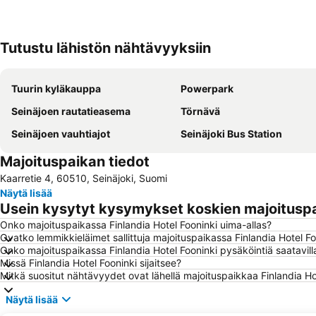
Tutustu lähistön nähtävyyksiin
Tuurin kyläkauppa
Powerpark
Seinäjoen rautatieasema
Törnävä
Seinäjoen vauhtiajot
Seinäjoki Bus Station
Majoituspaikan tiedot
Kaarretie 4, 60510, Seinäjoki, Suomi
Näytä lisää
Usein kysytyt kysymykset koskien majoituspai
Onko majoituspaikassa Finlandia Hotel Fooninki uima-allas?
Ovatko lemmikkieläimet sallittuja majoituspaikassa Finlandia Hotel Fo
Onko majoituspaikassa Finlandia Hotel Fooninki pysäköintiä saatavill
Missä Finlandia Hotel Fooninki sijaitsee?
Mitkä suositut nähtävyydet ovat lähellä majoituspaikkaa Finlandia Ho
Näytä lisää