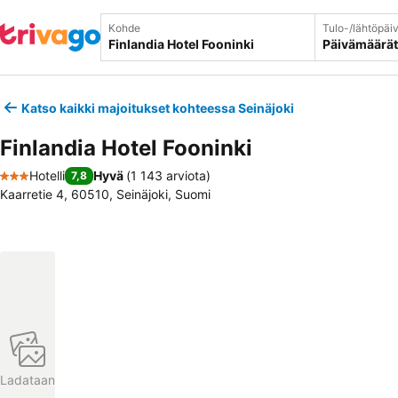
Kohde
Tulo-/lähtöpäi
Päivämäärät
Katso kaikki majoitukset kohteessa Seinäjoki
Finlandia Hotel Fooninki
Hotelli
Hyvä
(
1 143 arviota
)
7,8
3 Tähtiluokitus
Kaarretie 4, 60510, Seinäjoki, Suomi
Ladataan