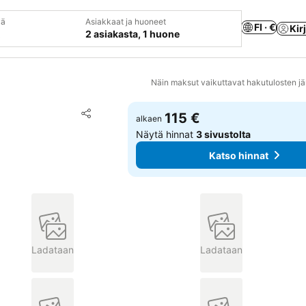
vä
Asiakkaat ja huoneet
FI · €
Kir
2 asiakasta, 1 huone
Näin maksut vaikuttavat hakutulosten jä
Lisää suosikkeihin
115 €
alkaen
Jaa
Näytä hinnat
3 sivustolta
Katso hinnat
Ladataan
Ladataan