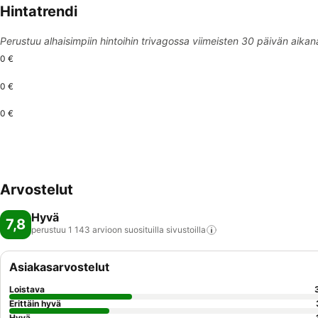
Hintatrendi
Perustuu alhaisimpiin hintoihin trivagossa viimeisten 30 päivän aikan
0 €
0 €
0 €
Arvostelut
Hyvä
7,8
perustuu 1 143 arvioon suosituilla
sivustoilla
Asiakasarvostelut
Loistava
Erittäin hyvä
Hyvä