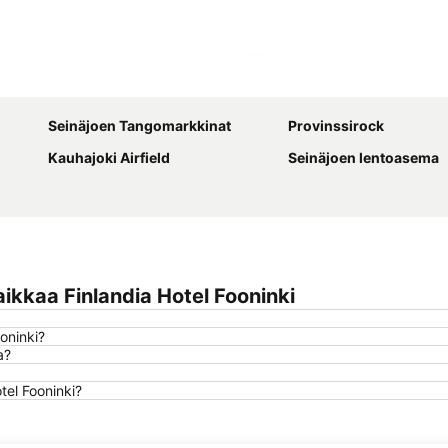
Laajenna kartta
Seinäjoen Tangomarkkinat
Provinssirock
Kauhajoki Airfield
Seinäjoen lentoasema
kkaa Finlandia Hotel Fooninki
oninki?
a?
tel Fooninki?