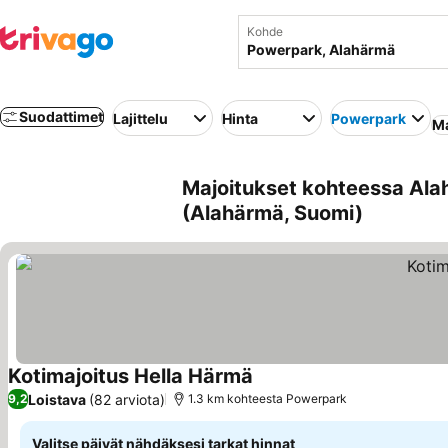
Kohde
Suodattimet
Lajittelu
Hinta
Powerpark
Ma
Majoitukset kohteessa Ala
(Alahärmä, Suomi)
Kotimajoitus Hella Härmä
Loistava
(82 arviota)
9,2
1.3 km kohteesta Powerpark
Valitse päivät nähdäksesi tarkat hinnat