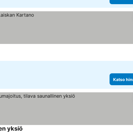
Katso hin
nen yksiö