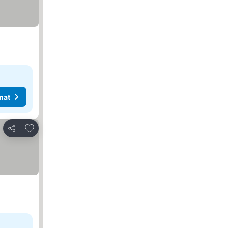
nat
Lisää suosikkeihin
Jaa