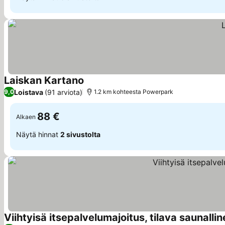
Laiskan Kartano
Loistava
(91 arviota)
9,0
1.2 km kohteesta Powerpark
88 €
Alkaen
Näytä hinnat
2 sivustolta
Viihtyisä itsepalvelumajoitus, tilava saunalli