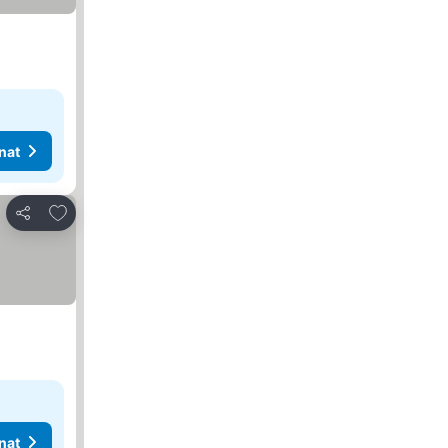
nat
Lisää suosikkeihin
Jaa
nat