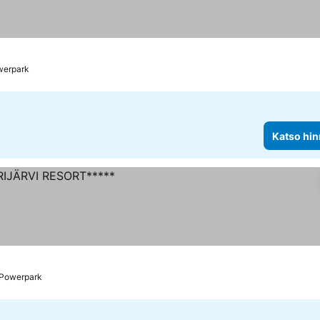
werpark
Katso hin
 Powerpark