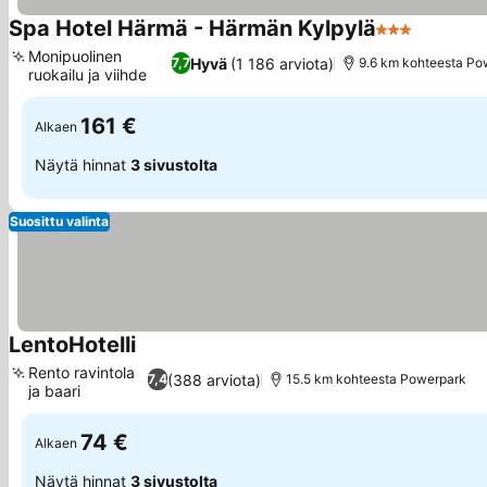
Spa Hotel Härmä - Härmän Kylpylä
3 Tähtiluokit
Monipuolinen
Hyvä
(1 186 arviota)
7,7
9.6 km kohteesta Po
ruokailu ja viihde
161 €
Alkaen
Näytä hinnat
3 sivustolta
Suosittu valinta
LentoHotelli
Rento ravintola
(388 arviota)
7,4
15.5 km kohteesta Powerpark
ja baari
74 €
Alkaen
Näytä hinnat
3 sivustolta