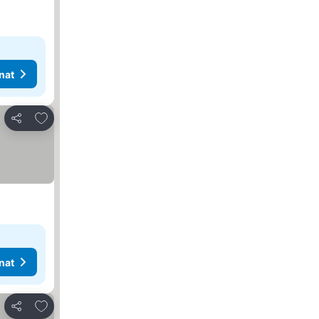
nat
Lisää suosikkeihin
Jaa
nat
Lisää suosikkeihin
Jaa