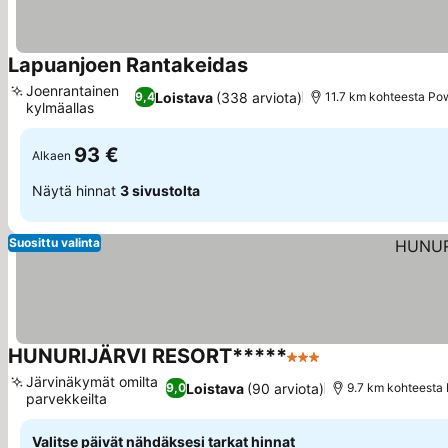
Lapuanjoen Rantakeidas
Joenrantainen
Loistava
(338 arviota)
9,4
11.7 km kohteesta Po
kylmäallas
93 €
Alkaen
Näytä hinnat
3 sivustolta
Suosittu valinta
HUNURIJÄRVI RESORT*****
3 Tähtiluokitus
Järvinäkymät omilta
Loistava
(90 arviota)
9,0
9.7 km kohteesta
parvekkeilta
Valitse päivät nähdäksesi tarkat hinnat