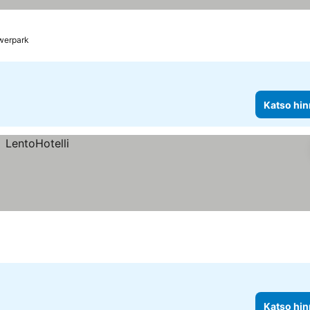
us
werpark
Katso hin
Katso hin