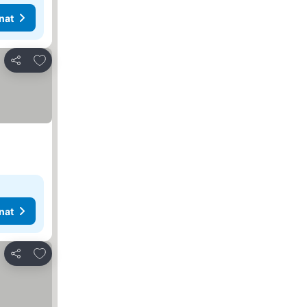
nat
Lisää suosikkeihin
Jaa
nat
Lisää suosikkeihin
Jaa