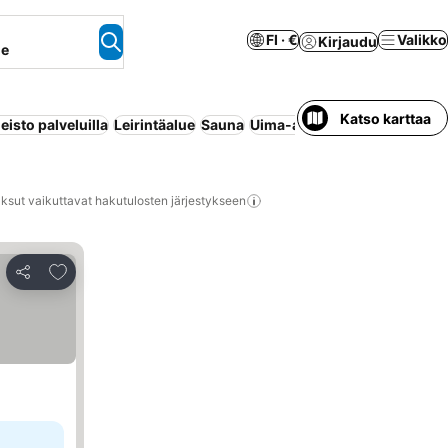
FI · €
Valikko
Kirjaudu
ne
Katso karttaa
isto palveluilla
Leirintäalue
Sauna
Uima-allas
ksut vaikuttavat hakutulosten järjestykseen
Lisää suosikkeihin
Jaa