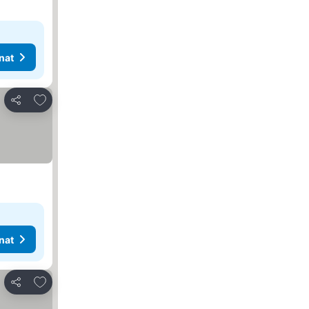
nat
Lisää suosikkeihin
Jaa
nat
Lisää suosikkeihin
Jaa