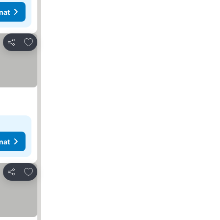
nat
Lisää suosikkeihin
Jaa
nat
Lisää suosikkeihin
Jaa