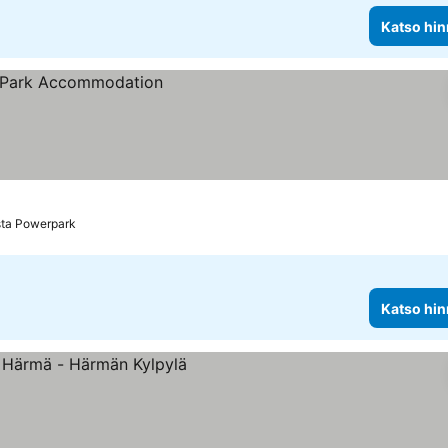
Katso hin
sta Powerpark
Katso hin