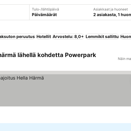
Tulo-/lähtöpäivä
Asiakkaat ja huoneet
Päivämäärät
2 asiakasta, 1 huo
ksuton peruutus
Hotellit
Arvostelu: 8,0+
Lemmikit sallittu
Huone
härmä lähellä kohdetta Powerpark
Näin ma