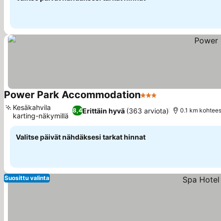
Power Park Accommodation
3 Tähtiluokitus
Kesäkahvila
Erittäin hyvä
(363 arviota)
8,4
0.1 km kohtee
karting-näkymillä
Valitse päivät nähdäksesi tarkat hinnat
Suosittu valinta